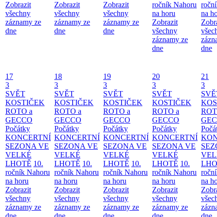
Zobrazit
Zobrazit
Zobrazit
ročník Nahoru
ročn
všechny
všechny
všechny
na horu
na h
záznamy ze
záznamy ze
záznamy ze
Zobrazit
Zobr
dne
dne
dne
všechny
všec
záznamy ze
zázn
dne
dne
17
18
19
20
21
3
3
3
3
3
SVĚT
SVĚT
SVĚT
SVĚT
SVĚ
KOSTIČEK
KOSTIČEK
KOSTIČEK
KOSTIČEK
KOS
ROTO a
ROTO a
ROTO a
ROTO a
ROT
GECCO
GECCO
GECCO
GECCO
GE
Počátky
Počátky
Počátky
Počátky
Počá
KONCERTNÍ
KONCERTNÍ
KONCERTNÍ
KONCERTNÍ
KON
SEZONA VE
SEZONA VE
SEZONA VE
SEZONA VE
SEZ
VELKÉ
VELKÉ
VELKÉ
VELKÉ
VEL
LHOTĚ
10.
LHOTĚ
10.
LHOTĚ
10.
LHOTĚ
10.
LHO
ročník Nahoru
ročník Nahoru
ročník Nahoru
ročník Nahoru
ročn
na horu
na horu
na horu
na horu
na h
Zobrazit
Zobrazit
Zobrazit
Zobrazit
Zobr
všechny
všechny
všechny
všechny
všec
záznamy ze
záznamy ze
záznamy ze
záznamy ze
zázn
dne
dne
dne
dne
dne