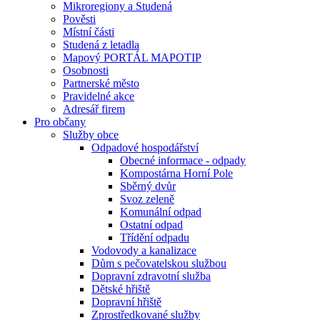
Mikroregiony a Studená
Pověsti
Místní části
Studená z letadla
Mapový PORTÁL MAPOTIP
Osobnosti
Partnerské město
Pravidelné akce
Adresář firem
Pro občany
Služby obce
Odpadové hospodářství
Obecné informace - odpady
Kompostárna Horní Pole
Sběrný dvůr
Svoz zeleně
Komunální odpad
Ostatní odpad
Třídění odpadu
Vodovody a kanalizace
Dům s pečovatelskou službou
Dopravní zdravotní služba
Dětské hřiště
Dopravní hřiště
Zprostředkované služby