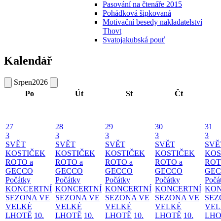
Pasování na čtenáře 2015
Pohádková šipkovaná
Motivační besedy nakladatelství
Thovt
Svatojakubská pouť
Kalendář
Srpen
2026
Po
Út
St
Čt
27
28
29
30
31
3
3
3
3
3
SVĚT
SVĚT
SVĚT
SVĚT
SVĚ
KOSTIČEK
KOSTIČEK
KOSTIČEK
KOSTIČEK
KOS
ROTO a
ROTO a
ROTO a
ROTO a
ROT
GECCO
GECCO
GECCO
GECCO
GE
Počátky
Počátky
Počátky
Počátky
Počá
KONCERTNÍ
KONCERTNÍ
KONCERTNÍ
KONCERTNÍ
KON
SEZONA VE
SEZONA VE
SEZONA VE
SEZONA VE
SEZ
VELKÉ
VELKÉ
VELKÉ
VELKÉ
VEL
LHOTĚ
10.
LHOTĚ
10.
LHOTĚ
10.
LHOTĚ
10.
LHO