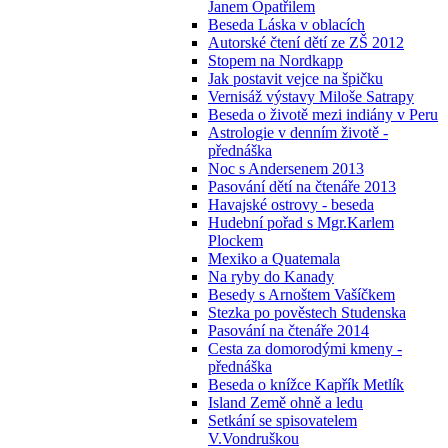
Janem Opatřilem
Beseda Láska v oblacích
Autorské čtení dětí ze ZŠ 2012
Stopem na Nordkapp
Jak postavit vejce na špičku
Vernisáž výstavy Miloše Satrapy
Beseda o životě mezi indiány v Peru
Astrologie v denním životě -
přednáška
Noc s Andersenem 2013
Pasování dětí na čtenáře 2013
Havajské ostrovy - beseda
Hudební pořad s Mgr.Karlem
Plockem
Mexiko a Quatemala
Na ryby do Kanady
Besedy s Arnoštem Vašíčkem
Stezka po pověstech Studenska
Pasování na čtenáře 2014
Cesta za domorodými kmeny -
přednáška
Beseda o knížce Kapřík Metlík
Island Země ohně a ledu
Setkání se spisovatelem
V.Vondruškou