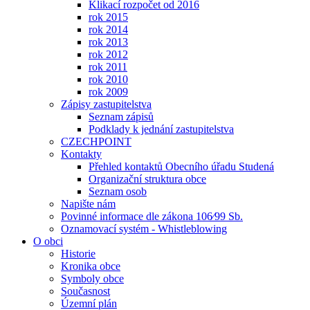
Klikací rozpočet od 2016
rok 2015
rok 2014
rok 2013
rok 2012
rok 2011
rok 2010
rok 2009
Zápisy zastupitelstva
Seznam zápisů
Podklady k jednání zastupitelstva
CZECHPOINT
Kontakty
Přehled kontaktů Obecního úřadu Studená
Organizační struktura obce
Seznam osob
Napište nám
Povinné informace dle zákona 106⁄99 Sb.
Oznamovací systém - Whistleblowing
O obci
Historie
Kronika obce
Symboly obce
Současnost
Územní plán