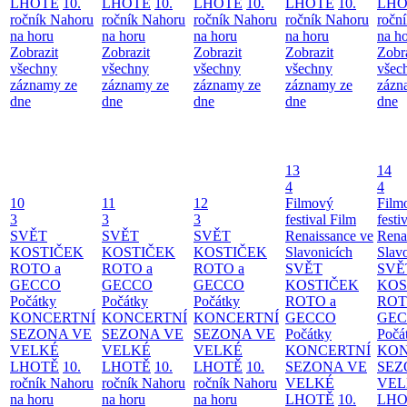
LHOTĚ
10.
LHOTĚ
10.
LHOTĚ
10.
LHOTĚ
10.
LHO
ročník Nahoru
ročník Nahoru
ročník Nahoru
ročník Nahoru
ročn
na horu
na horu
na horu
na horu
na h
Zobrazit
Zobrazit
Zobrazit
Zobrazit
Zobr
všechny
všechny
všechny
všechny
všec
záznamy ze
záznamy ze
záznamy ze
záznamy ze
zázn
dne
dne
dne
dne
dne
13
14
4
4
10
11
12
Filmový
Film
3
3
3
festival Film
festi
SVĚT
SVĚT
SVĚT
Renaissance ve
Rena
KOSTIČEK
KOSTIČEK
KOSTIČEK
Slavonicích
Slav
ROTO a
ROTO a
ROTO a
SVĚT
SVĚ
GECCO
GECCO
GECCO
KOSTIČEK
KOS
Počátky
Počátky
Počátky
ROTO a
ROT
KONCERTNÍ
KONCERTNÍ
KONCERTNÍ
GECCO
GE
SEZONA VE
SEZONA VE
SEZONA VE
Počátky
Počá
VELKÉ
VELKÉ
VELKÉ
KONCERTNÍ
KON
LHOTĚ
10.
LHOTĚ
10.
LHOTĚ
10.
SEZONA VE
SEZ
ročník Nahoru
ročník Nahoru
ročník Nahoru
VELKÉ
VEL
na horu
na horu
na horu
LHOTĚ
10.
LHO