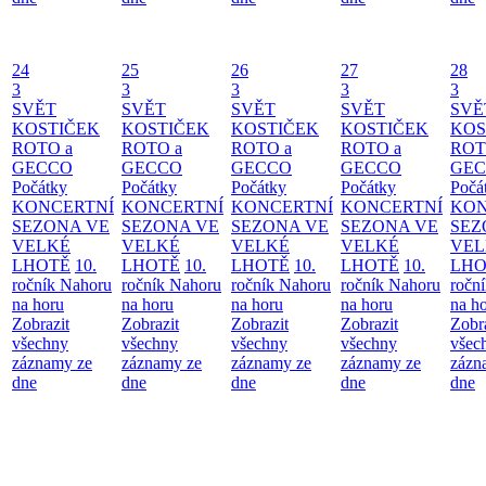
24
25
26
27
28
3
3
3
3
3
SVĚT
SVĚT
SVĚT
SVĚT
SVĚ
KOSTIČEK
KOSTIČEK
KOSTIČEK
KOSTIČEK
KOS
ROTO a
ROTO a
ROTO a
ROTO a
ROT
GECCO
GECCO
GECCO
GECCO
GE
Počátky
Počátky
Počátky
Počátky
Počá
KONCERTNÍ
KONCERTNÍ
KONCERTNÍ
KONCERTNÍ
KON
SEZONA VE
SEZONA VE
SEZONA VE
SEZONA VE
SEZ
VELKÉ
VELKÉ
VELKÉ
VELKÉ
VEL
LHOTĚ
10.
LHOTĚ
10.
LHOTĚ
10.
LHOTĚ
10.
LHO
ročník Nahoru
ročník Nahoru
ročník Nahoru
ročník Nahoru
ročn
na horu
na horu
na horu
na horu
na h
Zobrazit
Zobrazit
Zobrazit
Zobrazit
Zobr
všechny
všechny
všechny
všechny
všec
záznamy ze
záznamy ze
záznamy ze
záznamy ze
zázn
dne
dne
dne
dne
dne