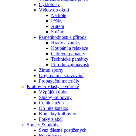
Cyklotrasy
Výlety do okolí
Na kole
Pěšky
Autem
S dětmi
Pamětihodnosti a příroda
Hrady a zámky
Koupání a relaxace
Církevní památky
Technické památky
Přírodní zajímavosti
Zimní sporty
Ubytování a stravování
Propagační materiály
Knihovna Vlasty Javořické
Výpůjční doba
Služby knihovny
Ceník služeb
On-line katalog
Kontakty knihovny
Fotky z akcí
Spolky & oddíly
Svaz tělesně postižených
Rybářský svaz