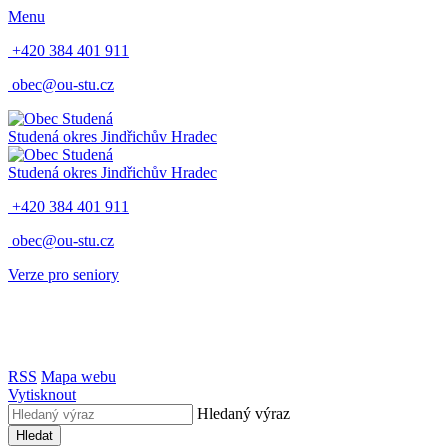
Menu
+420 384 401 911
obec@ou-stu.cz
Studená
okres Jindřichův Hradec
Studená
okres Jindřichův Hradec
+420 384 401 911
obec@ou-stu.cz
Verze pro seniory
RSS
Mapa webu
Vytisknout
Hledaný výraz
Hledat