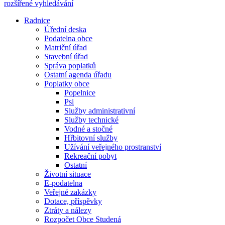
rozšířené vyhledávání
Radnice
Úřední deska
Podatelna obce
Matriční úřad
Stavební úřad
Správa poplatků
Ostatní agenda úřadu
Poplatky obce
Popelnice
Psi
Služby administrativní
Služby technické
Vodné a stočné
Hřbitovní služby
Užívání veřejného prostranství
Rekreační pobyt
Ostatní
Životní situace
E-podatelna
Veřejné zakázky
Dotace, příspěvky
Ztráty a nálezy
Rozpočet Obce Studená