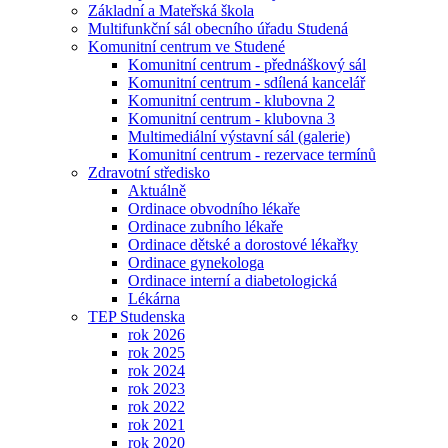
Základní a Mateřská škola
Multifunkční sál obecního úřadu Studená
Komunitní centrum ve Studené
Komunitní centrum - přednáškový sál
Komunitní centrum - sdílená kancelář
Komunitní centrum - klubovna 2
Komunitní centrum - klubovna 3
Multimediální výstavní sál (galerie)
Komunitní centrum - rezervace termínů
Zdravotní středisko
Aktuálně
Ordinace obvodního lékaře
Ordinace zubního lékaře
Ordinace dětské a dorostové lékařky
Ordinace gynekologa
Ordinace interní a diabetologická
Lékárna
TEP Studenska
rok 2026
rok 2025
rok 2024
rok 2023
rok 2022
rok 2021
rok 2020