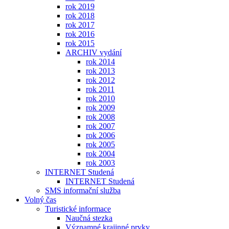
rok 2019
rok 2018
rok 2017
rok 2016
rok 2015
ARCHIV vydání
rok 2014
rok 2013
rok 2012
rok 2011
rok 2010
rok 2009
rok 2008
rok 2007
rok 2006
rok 2005
rok 2004
rok 2003
INTERNET Studená
INTERNET Studená
SMS informační služba
Volný čas
Turistické informace
Naučná stezka
Významné krajinné prvky