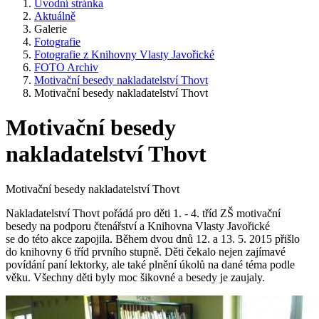
Úvodní stránka
Aktuálně
Galerie
Fotografie
Fotografie z Knihovny Vlasty Javořické
FOTO Archiv
Motivační besedy nakladatelství Thovt
Motivační besedy nakladatelství Thovt
Motivační besedy
nakladatelství Thovt
Motivační besedy nakladatelství Thovt
Nakladatelství Thovt pořádá pro děti 1. - 4. tříd ZŠ motivační
besedy na podporu čtenářství a Knihovna Vlasty Javořické
se do této akce zapojila. Během dvou dnů 12. a 13. 5. 2015 přišlo
do knihovny 6 tříd prvního stupně. Děti čekalo nejen zajímavé
povídání paní lektorky, ale také plnění úkolů na dané téma podle
věku. Všechny děti byly moc šikovné a besedy je zaujaly.