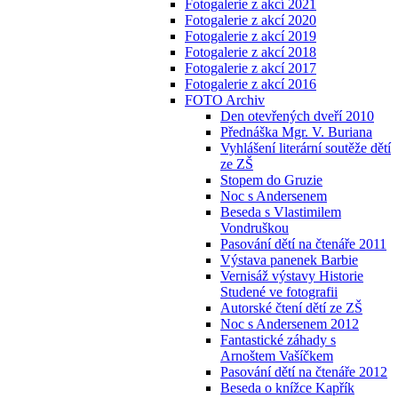
Fotogalerie z akcí 2021
Fotogalerie z akcí 2020
Fotogalerie z akcí 2019
Fotogalerie z akcí 2018
Fotogalerie z akcí 2017
Fotogalerie z akcí 2016
FOTO Archiv
Den otevřených dveří 2010
Přednáška Mgr. V. Buriana
Vyhlášení literární soutěže dětí
ze ZŠ
Stopem do Gruzie
Noc s Andersenem
Beseda s Vlastimilem
Vondruškou
Pasování dětí na čtenáře 2011
Výstava panenek Barbie
Vernisáž výstavy Historie
Studené ve fotografii
Autorské čtení dětí ze ZŠ
Noc s Andersenem 2012
Fantastické záhady s
Arnoštem Vašíčkem
Pasování dětí na čtenáře 2012
Beseda o knížce Kapřík