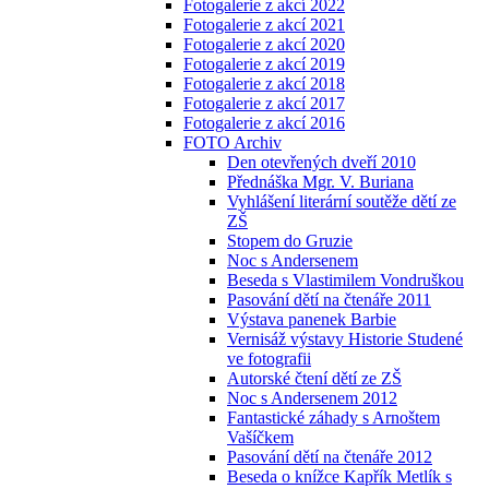
Fotogalerie z akcí 2022
Fotogalerie z akcí 2021
Fotogalerie z akcí 2020
Fotogalerie z akcí 2019
Fotogalerie z akcí 2018
Fotogalerie z akcí 2017
Fotogalerie z akcí 2016
FOTO Archiv
Den otevřených dveří 2010
Přednáška Mgr. V. Buriana
Vyhlášení literární soutěže dětí ze
ZŠ
Stopem do Gruzie
Noc s Andersenem
Beseda s Vlastimilem Vondruškou
Pasování dětí na čtenáře 2011
Výstava panenek Barbie
Vernisáž výstavy Historie Studené
ve fotografii
Autorské čtení dětí ze ZŠ
Noc s Andersenem 2012
Fantastické záhady s Arnoštem
Vašíčkem
Pasování dětí na čtenáře 2012
Beseda o knížce Kapřík Metlík s