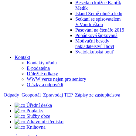
Beseda o knížce Kapřík
Metlík
Island Země ohně a ledu
Setkání se spisovatelem
V.Vondruškou
Pasování na čtenáře 2015
Pohádková šipkovaná
Motivační besedy
nakladatelství Thovt
Svatojakubská pouť
Kontakt
Kontakty úřadu
E-podatelna
Důležité odkazy
WWW verze nejen pro seniory
Otázky a odpovědi
Odpady
Geoportál
Zpravodaj TEP
Zápisy ze zastupitelstva
Úřední deska
Poplatky
Služby obce
Zdravotní středisko
Knihovna