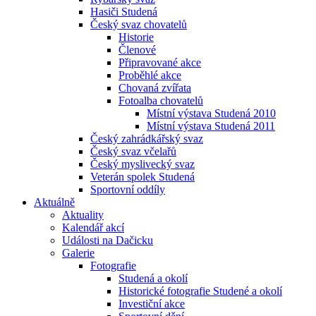
Hasiči Studená
Český svaz chovatelů
Historie
Členové
Připravované akce
Proběhlé akce
Chovaná zvířata
Fotoalba chovatelů
Místní výstava Studená 2010
Místní výstava Studená 2011
Český zahrádkářský svaz
Český svaz včelařů
Český myslivecký svaz
Veterán spolek Studená
Sportovní oddíly
Aktuálně
Aktuality
Kalendář akcí
Události na Dačicku
Galerie
Fotografie
Studená a okolí
Historické fotografie Studené a okolí
Investiční akce