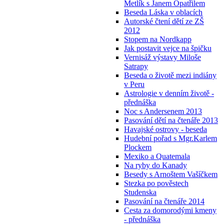
Metlík s Janem Opatřilem
Beseda Láska v oblacích
Autorské čtení dětí ze ZŠ
2012
Stopem na Nordkapp
Jak postavit vejce na špičku
Vernisáž výstavy Miloše
Satrapy
Beseda o životě mezi indiány
v Peru
Astrologie v denním životě -
přednáška
Noc s Andersenem 2013
Pasování dětí na čtenáře 2013
Havajské ostrovy - beseda
Hudební pořad s Mgr.Karlem
Plockem
Mexiko a Quatemala
Na ryby do Kanady
Besedy s Arnoštem Vašíčkem
Stezka po pověstech
Studenska
Pasování na čtenáře 2014
Cesta za domorodými kmeny
- přednáška