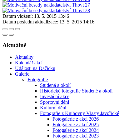
Datum vložení:
13. 5. 2015 13:46
Datum poslední aktualizace:
13. 5. 2015 14:16
Aktuálně
Aktuality
Kalendář akcí
Události na Dačicku
Galerie
Fotografie
Studená a okolí
Historické fotografie Studené a okolí
Investiční akce
Sportovní dění
Kulturní dění
Fotografie z Knihovny Vlasty Javořické
Fotogalerie z akcí 2026
Fotogalerie z akcí 2025
Fotogalerie z akcí 2024
Fotogalerie z akcí 2023