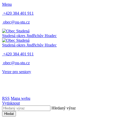
Menu
+420 384 401 911
obec@ou-stu.cz
Studená
okres Jindřichův Hradec
Studená
okres Jindřichův Hradec
+420 384 401 911
obec@ou-stu.cz
Verze pro seniory
RSS
Mapa webu
Vytisknout
Hledaný výraz
Hledat