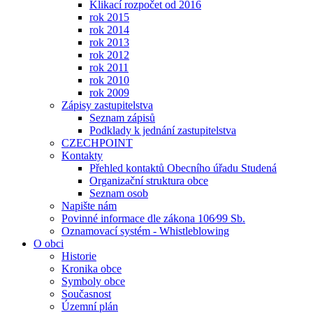
Klikací rozpočet od 2016
rok 2015
rok 2014
rok 2013
rok 2012
rok 2011
rok 2010
rok 2009
Zápisy zastupitelstva
Seznam zápisů
Podklady k jednání zastupitelstva
CZECHPOINT
Kontakty
Přehled kontaktů Obecního úřadu Studená
Organizační struktura obce
Seznam osob
Napište nám
Povinné informace dle zákona 106⁄99 Sb.
Oznamovací systém - Whistleblowing
O obci
Historie
Kronika obce
Symboly obce
Současnost
Územní plán