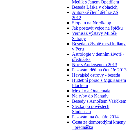
Metlík s Janem Opatřilem
Beseda Láska v oblacích
Autorské čtení dětí ze ZŠ
2012
Stopem na Nordkapp
Jak postavit vejce na špičku
Vernisáž výstavy Miloše
Satrapy
Beseda o životě mezi indiány
v Peru
Astrologie v denním životě -
přednáška
Noc s Andersenem 2013
Pasování dětí na čtenáře 2013
Havajské ostrovy - beseda
Hudební pořad s Mgr.Karlem
Plockem
Mexiko a Quatemala
Na ryby do Kanady
Besedy s Arnoštem Vašíčkem
Stezka po pověstech
Studenska
Pasování na čtenáře 2014
Cesta za domorodými kmeny
- přednáška