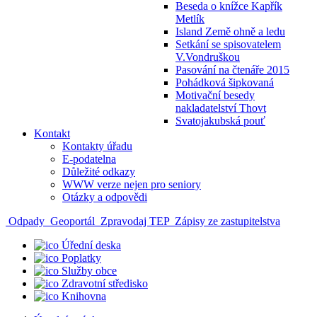
Beseda o knížce Kapřík
Metlík
Island Země ohně a ledu
Setkání se spisovatelem
V.Vondruškou
Pasování na čtenáře 2015
Pohádková šipkovaná
Motivační besedy
nakladatelství Thovt
Svatojakubská pouť
Kontakt
Kontakty úřadu
E-podatelna
Důležité odkazy
WWW verze nejen pro seniory
Otázky a odpovědi
Odpady
Geoportál
Zpravodaj TEP
Zápisy ze zastupitelstva
Úřední deska
Poplatky
Služby obce
Zdravotní středisko
Knihovna