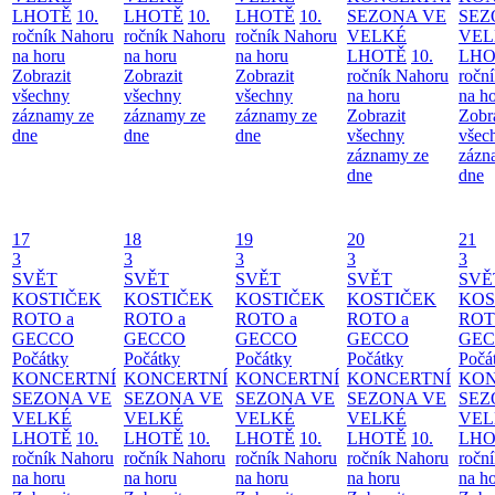
LHOTĚ
10.
LHOTĚ
10.
LHOTĚ
10.
SEZONA VE
SEZ
ročník Nahoru
ročník Nahoru
ročník Nahoru
VELKÉ
VEL
na horu
na horu
na horu
LHOTĚ
10.
LHO
Zobrazit
Zobrazit
Zobrazit
ročník Nahoru
ročn
všechny
všechny
všechny
na horu
na h
záznamy ze
záznamy ze
záznamy ze
Zobrazit
Zobr
dne
dne
dne
všechny
všec
záznamy ze
zázn
dne
dne
17
18
19
20
21
3
3
3
3
3
SVĚT
SVĚT
SVĚT
SVĚT
SVĚ
KOSTIČEK
KOSTIČEK
KOSTIČEK
KOSTIČEK
KOS
ROTO a
ROTO a
ROTO a
ROTO a
ROT
GECCO
GECCO
GECCO
GECCO
GE
Počátky
Počátky
Počátky
Počátky
Počá
KONCERTNÍ
KONCERTNÍ
KONCERTNÍ
KONCERTNÍ
KON
SEZONA VE
SEZONA VE
SEZONA VE
SEZONA VE
SEZ
VELKÉ
VELKÉ
VELKÉ
VELKÉ
VEL
LHOTĚ
10.
LHOTĚ
10.
LHOTĚ
10.
LHOTĚ
10.
LHO
ročník Nahoru
ročník Nahoru
ročník Nahoru
ročník Nahoru
ročn
na horu
na horu
na horu
na horu
na h