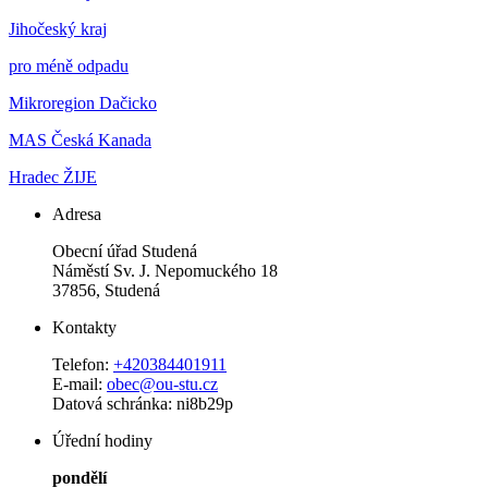
Jihočeský kraj
pro méně odpadu
Mikroregion Dačicko
MAS Česká Kanada
Hradec ŽIJE
Adresa
Obecní úřad Studená
Náměstí Sv. J. Nepomuckého 18
37856, Studená
Kontakty
Telefon:
+420384401911
E-mail:
obec@ou-stu.cz
Datová schránka: ni8b29p
Úřední hodiny
pondělí