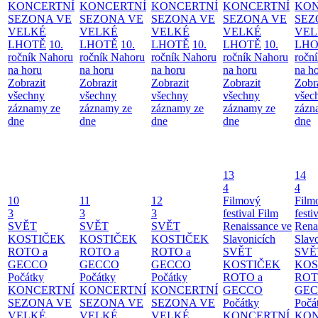
KONCERTNÍ
KONCERTNÍ
KONCERTNÍ
KONCERTNÍ
KON
SEZONA VE
SEZONA VE
SEZONA VE
SEZONA VE
SEZ
VELKÉ
VELKÉ
VELKÉ
VELKÉ
VEL
LHOTĚ
10.
LHOTĚ
10.
LHOTĚ
10.
LHOTĚ
10.
LHO
ročník Nahoru
ročník Nahoru
ročník Nahoru
ročník Nahoru
ročn
na horu
na horu
na horu
na horu
na h
Zobrazit
Zobrazit
Zobrazit
Zobrazit
Zobr
všechny
všechny
všechny
všechny
všec
záznamy ze
záznamy ze
záznamy ze
záznamy ze
zázn
dne
dne
dne
dne
dne
13
14
4
4
10
11
12
Filmový
Film
3
3
3
festival Film
festi
SVĚT
SVĚT
SVĚT
Renaissance ve
Rena
KOSTIČEK
KOSTIČEK
KOSTIČEK
Slavonicích
Slav
ROTO a
ROTO a
ROTO a
SVĚT
SVĚ
GECCO
GECCO
GECCO
KOSTIČEK
KOS
Počátky
Počátky
Počátky
ROTO a
ROT
KONCERTNÍ
KONCERTNÍ
KONCERTNÍ
GECCO
GE
SEZONA VE
SEZONA VE
SEZONA VE
Počátky
Počá
VELKÉ
VELKÉ
VELKÉ
KONCERTNÍ
KON