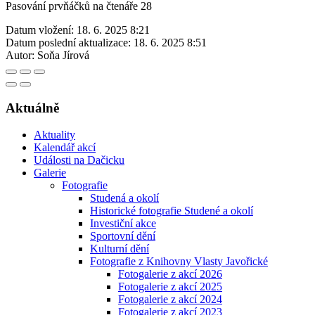
Pasování prvňáčků na čtenáře 28
Datum vložení:
18. 6. 2025 8:21
Datum poslední aktualizace:
18. 6. 2025 8:51
Autor:
Soňa Jírová
Aktuálně
Aktuality
Kalendář akcí
Události na Dačicku
Galerie
Fotografie
Studená a okolí
Historické fotografie Studené a okolí
Investiční akce
Sportovní dění
Kulturní dění
Fotografie z Knihovny Vlasty Javořické
Fotogalerie z akcí 2026
Fotogalerie z akcí 2025
Fotogalerie z akcí 2024
Fotogalerie z akcí 2023