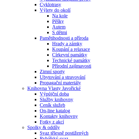
Cyklotrasy
Výlety do okolí
Na kole
Pěšky
Autem
S dětmi
Pamětihodnosti a příroda
Hrady a zámky
Koupání a relaxace
Církevní památky
Technické památky
Přírodní zajímavosti
Zimní sporty
Ubytování a stravování
Propagační materiály
Knihovna Vlasty Javořické
Výpůjční doba
Služby knihovny
Ceník služeb
On-line katalog
Kontakty knihovny
Fotky z akcí
Spolky & oddíly
Svaz tělesně postižených
Rybářský svaz