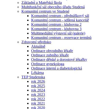
Základní a Mateřská škola
Multifunkční sál obecního úřadu Studená
Komunitní centrum ve Studené
Komunitní centrum - přednáškový sál
Komunitní centrum - sdílená kancelář
Komunitní centrum - klubovna 2
Komunitní centrum - klubovna 3
Multimediální výstavní sál (galerie)
Komunitní centrum - rezervace termínů
Zdravotní středisko
Aktuálně
Ordinace obvodního lékaře
Ordinace zubního lékaře
Ordinace dětské a dorostové lékařky
Ordinace gynekologa
Ordinace interní a diabetologická
Lékárna
TEP Studenska
rok 2026
rok 2025
rok 2024
rok 2023
rok 2022
rok 2021
rok 2020