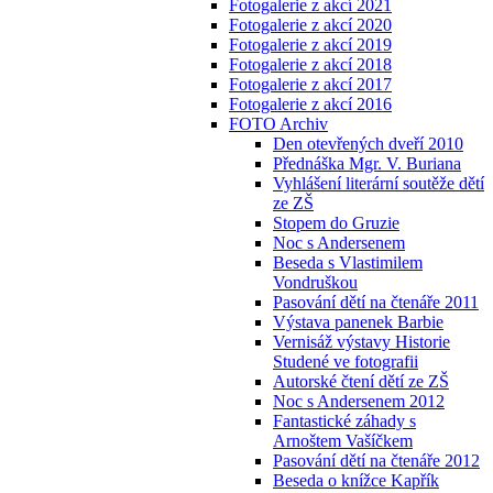
Fotogalerie z akcí 2021
Fotogalerie z akcí 2020
Fotogalerie z akcí 2019
Fotogalerie z akcí 2018
Fotogalerie z akcí 2017
Fotogalerie z akcí 2016
FOTO Archiv
Den otevřených dveří 2010
Přednáška Mgr. V. Buriana
Vyhlášení literární soutěže dětí
ze ZŠ
Stopem do Gruzie
Noc s Andersenem
Beseda s Vlastimilem
Vondruškou
Pasování dětí na čtenáře 2011
Výstava panenek Barbie
Vernisáž výstavy Historie
Studené ve fotografii
Autorské čtení dětí ze ZŠ
Noc s Andersenem 2012
Fantastické záhady s
Arnoštem Vašíčkem
Pasování dětí na čtenáře 2012
Beseda o knížce Kapřík