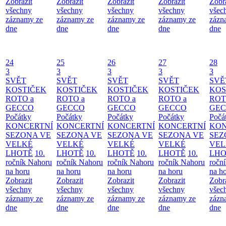
Zobrazit
Zobrazit
Zobrazit
Zobrazit
Zobr
všechny
všechny
všechny
všechny
všec
záznamy ze
záznamy ze
záznamy ze
záznamy ze
zázn
dne
dne
dne
dne
dne
24
25
26
27
28
3
3
3
3
3
SVĚT
SVĚT
SVĚT
SVĚT
SVĚ
KOSTIČEK
KOSTIČEK
KOSTIČEK
KOSTIČEK
KOS
ROTO a
ROTO a
ROTO a
ROTO a
ROT
GECCO
GECCO
GECCO
GECCO
GE
Počátky
Počátky
Počátky
Počátky
Počá
KONCERTNÍ
KONCERTNÍ
KONCERTNÍ
KONCERTNÍ
KON
SEZONA VE
SEZONA VE
SEZONA VE
SEZONA VE
SEZ
VELKÉ
VELKÉ
VELKÉ
VELKÉ
VEL
LHOTĚ
10.
LHOTĚ
10.
LHOTĚ
10.
LHOTĚ
10.
LHO
ročník Nahoru
ročník Nahoru
ročník Nahoru
ročník Nahoru
ročn
na horu
na horu
na horu
na horu
na h
Zobrazit
Zobrazit
Zobrazit
Zobrazit
Zobr
všechny
všechny
všechny
všechny
všec
záznamy ze
záznamy ze
záznamy ze
záznamy ze
zázn
dne
dne
dne
dne
dne