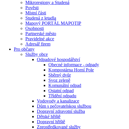
Mikroregiony a Studená
Pověsti
Místní části
Studená z letadla
Mapový PORTÁL MAPOTIP
Osobnosti
Partnerské město
Pravidelné akce
Adresář firem
Pro občany
Služby obce
Odpadové hospodářství
Obecné informace - odpady
Kompostárna Horní Pole
Sběrný dvůr
Svoz zeleně
Komunální odpad
Ostatní odpad
Třídění odpadu
Vodovody a kanalizace
Dům s pečovatelskou službou
Dopravní zdravotní služba
Dětské hřiště
Dopravní hřiště
Zprostředkované služby