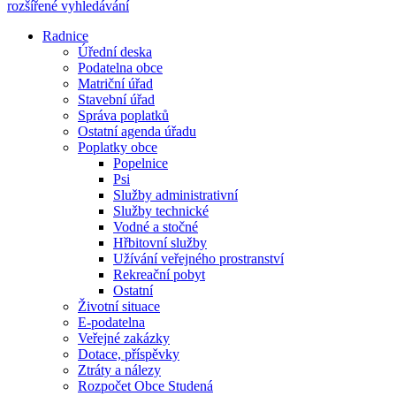
rozšířené vyhledávání
Radnice
Úřední deska
Podatelna obce
Matriční úřad
Stavební úřad
Správa poplatků
Ostatní agenda úřadu
Poplatky obce
Popelnice
Psi
Služby administrativní
Služby technické
Vodné a stočné
Hřbitovní služby
Užívání veřejného prostranství
Rekreační pobyt
Ostatní
Životní situace
E-podatelna
Veřejné zakázky
Dotace, příspěvky
Ztráty a nálezy
Rozpočet Obce Studená