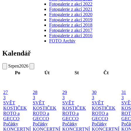
Fotogalerie z akcí 2022
Fotogalerie z akcí 2021
Fotogalerie z akcí 2020
Fotogalerie z akcí 2019
Fotogalerie z akcí 2018
Fotogalerie z akcí 2017
Fotogalerie z akcí 2016
FOTO Archiv
Kalendář
Srpen
2026
Po
Út
St
Čt
27
28
29
30
31
3
3
3
3
3
SVĚT
SVĚT
SVĚT
SVĚT
SVĚ
KOSTIČEK
KOSTIČEK
KOSTIČEK
KOSTIČEK
KOS
ROTO a
ROTO a
ROTO a
ROTO a
ROT
GECCO
GECCO
GECCO
GECCO
GE
Počátky
Počátky
Počátky
Počátky
Počá
KONCERTNÍ
KONCERTNÍ
KONCERTNÍ
KONCERTNÍ
KON