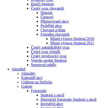
Hasiči Studená
Český svaz chovatelů
Historie
Členové
Připravované akce
Proběhlé akce
Chovaná zvířata
Fotoalba chovatelů
Místní výstava Studená 2010
Místní výstava Studená 2011
Český zahrádkářský svaz
Český svaz včelařů
Český myslivecký svaz
Veterán spolek Studená
Sportovní oddíly
Aktuálně
Aktuality
Kalendář akcí
Události na Dačicku
Galerie
Fotografie
Studená a okolí
Historické fotografie Studené a okolí
Investiční akce