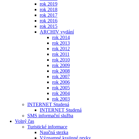
rok 2019
rok 2018
rok 2017
rok 2016
rok 2015
ARCHIV vydání
rok 2014
rok 2013
rok 2012
rok 2011
rok 2010
rok 2009
rok 2008
rok 2007
rok 2006
rok 2005
rok 2004
rok 2003
INTERNET Studená
INTERNET Studená
SMS informační služba
Volný čas
Turistické informace
Naučná stezka
Významné krajinné prvky