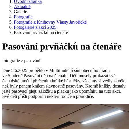
Úvodní stránka
Aktuálně
Galerie
Fotografie
Fotografie z Knihovny Vlasty Javořické
Fotogalerie z akcí 2025
Pasování prvňáčků na čtenáře
Pasování prvňáčků na čtenáře
fotografie z pasování
Dne 5.6.2025 proběhlo v Multifunkční síni obecního úřadu
ve Studené Pasování dětí na čtenáře. Děti musely prokázat své
čtenářské umění přečtením krátké básničky, všechny si vedly skvěle,
než byly panem králem slavnostně pasovány. Kromě knížky dostaly
ještě pasovací glejt, záložku a placku jako upomínku na tuto akci.
Své děti přišli podpořit i někteří rodiče a prarodiče.