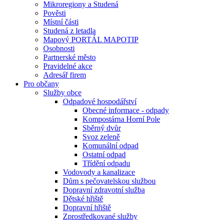
Mikroregiony a Studená
Pověsti
Místní části
Studená z letadla
Mapový PORTÁL MAPOTIP
Osobnosti
Partnerské město
Pravidelné akce
Adresář firem
Pro občany
Služby obce
Odpadové hospodářství
Obecné informace - odpady
Kompostárna Horní Pole
Sběrný dvůr
Svoz zeleně
Komunální odpad
Ostatní odpad
Třídění odpadu
Vodovody a kanalizace
Dům s pečovatelskou službou
Dopravní zdravotní služba
Dětské hřiště
Dopravní hřiště
Zprostředkované služby