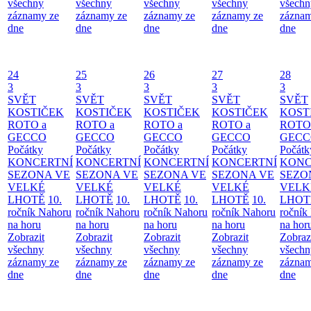
všechny
všechny
všechny
všechny
všechn
záznamy ze
záznamy ze
záznamy ze
záznamy ze
záznam
dne
dne
dne
dne
dne
24
25
26
27
28
3
3
3
3
3
SVĚT
SVĚT
SVĚT
SVĚT
SVĚT
KOSTIČEK
KOSTIČEK
KOSTIČEK
KOSTIČEK
KOST
ROTO a
ROTO a
ROTO a
ROTO a
ROTO
GECCO
GECCO
GECCO
GECCO
GECC
Počátky
Počátky
Počátky
Počátky
Počátk
KONCERTNÍ
KONCERTNÍ
KONCERTNÍ
KONCERTNÍ
KONC
SEZONA VE
SEZONA VE
SEZONA VE
SEZONA VE
SEZO
VELKÉ
VELKÉ
VELKÉ
VELKÉ
VELK
LHOTĚ
10.
LHOTĚ
10.
LHOTĚ
10.
LHOTĚ
10.
LHOT
ročník Nahoru
ročník Nahoru
ročník Nahoru
ročník Nahoru
ročník
na horu
na horu
na horu
na horu
na hor
Zobrazit
Zobrazit
Zobrazit
Zobrazit
Zobraz
všechny
všechny
všechny
všechny
všechn
záznamy ze
záznamy ze
záznamy ze
záznamy ze
záznam
dne
dne
dne
dne
dne