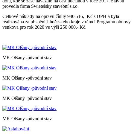
dolů, kde se zase navázalo na část udělanou v roce 2017. Stavbu
provedla firma Swietelsky stavební s.r.o.
Celkové náklady na opravu čínily 940 516,- Kč s DPH a byla
realizována za přispění Jihočeského kraje v rámci Programu obnovy
venkova pro rok 2020 ve výši 250 000,- Kč.
MK Olšany -původní stav
MK Olšany -původní stav
MK Olšany -původní stav
MK Olšany -původní stav