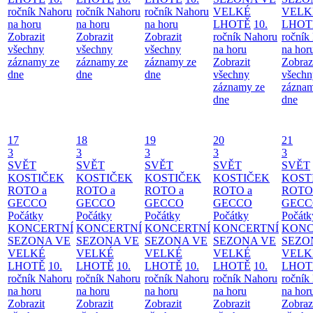
ročník Nahoru
ročník Nahoru
ročník Nahoru
VELKÉ
VELK
na horu
na horu
na horu
LHOTĚ
10.
LHOT
Zobrazit
Zobrazit
Zobrazit
ročník Nahoru
ročník
všechny
všechny
všechny
na horu
na hor
záznamy ze
záznamy ze
záznamy ze
Zobrazit
Zobraz
dne
dne
dne
všechny
všechn
záznamy ze
záznam
dne
dne
17
18
19
20
21
3
3
3
3
3
SVĚT
SVĚT
SVĚT
SVĚT
SVĚT
KOSTIČEK
KOSTIČEK
KOSTIČEK
KOSTIČEK
KOST
ROTO a
ROTO a
ROTO a
ROTO a
ROTO
GECCO
GECCO
GECCO
GECCO
GECC
Počátky
Počátky
Počátky
Počátky
Počátk
KONCERTNÍ
KONCERTNÍ
KONCERTNÍ
KONCERTNÍ
KONC
SEZONA VE
SEZONA VE
SEZONA VE
SEZONA VE
SEZO
VELKÉ
VELKÉ
VELKÉ
VELKÉ
VELK
LHOTĚ
10.
LHOTĚ
10.
LHOTĚ
10.
LHOTĚ
10.
LHOT
ročník Nahoru
ročník Nahoru
ročník Nahoru
ročník Nahoru
ročník
na horu
na horu
na horu
na horu
na hor
Zobrazit
Zobrazit
Zobrazit
Zobrazit
Zobraz