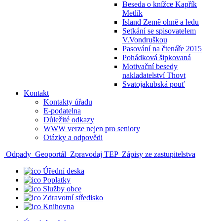
Beseda o knížce Kapřík
Metlík
Island Země ohně a ledu
Setkání se spisovatelem
V.Vondruškou
Pasování na čtenáře 2015
Pohádková šipkovaná
Motivační besedy
nakladatelství Thovt
Svatojakubská pouť
Kontakt
Kontakty úřadu
E-podatelna
Důležité odkazy
WWW verze nejen pro seniory
Otázky a odpovědi
Odpady
Geoportál
Zpravodaj TEP
Zápisy ze zastupitelstva
Úřední deska
Poplatky
Služby obce
Zdravotní středisko
Knihovna