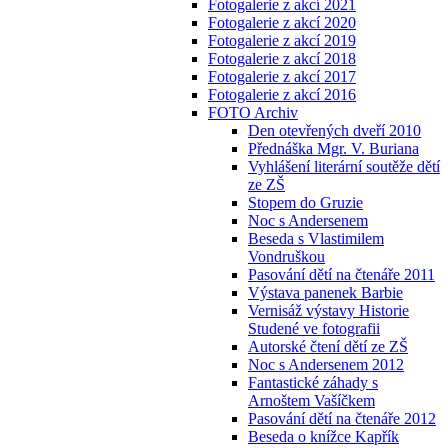
Fotogalerie z akcí 2021
Fotogalerie z akcí 2020
Fotogalerie z akcí 2019
Fotogalerie z akcí 2018
Fotogalerie z akcí 2017
Fotogalerie z akcí 2016
FOTO Archiv
Den otevřených dveří 2010
Přednáška Mgr. V. Buriana
Vyhlášení literární soutěže dětí
ze ZŠ
Stopem do Gruzie
Noc s Andersenem
Beseda s Vlastimilem
Vondruškou
Pasování dětí na čtenáře 2011
Výstava panenek Barbie
Vernisáž výstavy Historie
Studené ve fotografii
Autorské čtení dětí ze ZŠ
Noc s Andersenem 2012
Fantastické záhady s
Arnoštem Vašíčkem
Pasování dětí na čtenáře 2012
Beseda o knížce Kapřík