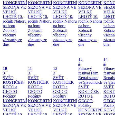
KONCERTNÍ
KONCERTNÍ
KONCERTNÍ
KONCERTNÍ
KONC
SEZONA VE
SEZONA VE
SEZONA VE
SEZONA VE
SEZO
VELKÉ
VELKÉ
VELKÉ
VELKÉ
VELK
LHOTĚ
10.
LHOTĚ
10.
LHOTĚ
10.
LHOTĚ
10.
LHOT
ročník Nahoru
ročník Nahoru
ročník Nahoru
ročník Nahoru
ročník
na horu
na horu
na horu
na horu
na hor
Zobrazit
Zobrazit
Zobrazit
Zobrazit
Zobraz
všechny
všechny
všechny
všechny
všechn
záznamy ze
záznamy ze
záznamy ze
záznamy ze
záznam
dne
dne
dne
dne
dne
13
14
4
4
10
11
12
Filmový
Filmo
3
3
3
festival Film
festiva
SVĚT
SVĚT
SVĚT
Renaissance
Renais
KOSTIČEK
KOSTIČEK
KOSTIČEK
ve Slavonicích
ve Sla
ROTO a
ROTO a
ROTO a
SVĚT
SVĚT
GECCO
GECCO
GECCO
KOSTIČEK
KOST
Počátky
Počátky
Počátky
ROTO a
ROTO
KONCERTNÍ
KONCERTNÍ
KONCERTNÍ
GECCO
GECC
SEZONA VE
SEZONA VE
SEZONA VE
Počátky
Počátk
VELKÉ
VELKÉ
VELKÉ
KONCERTNÍ
KONC
LHOTĚ
10.
LHOTĚ
10.
LHOTĚ
10.
SEZONA VE
SEZO