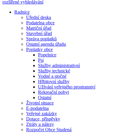
rozšířené vyhledávání
Radnice
Úřední deska
Podatelna obce
Matriční úřad
Stavební úřad
Správa poplatků
Ostatní agenda úřadu
Poplatky obce
Popelnice
Psi
Služby administrativní
Služby technické
Vodné a stočné
Hřbitovní služby
Užívání veřejného prostranství
Rekreační pobyt
Ostatní
Životní situace
E-podatelna
Veřejné zakázky
Dotace, příspěvky
Ztráty a nálezy
Rozpočet Obce Studená