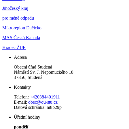
Jihočeský kraj
pro méně odpadu
Mikroregion Dačicko
MAS Česká Kanada
Hradec ŽIJE
Adresa
Obecní úřad Studená
Náměstí Sv. J. Nepomuckého 18
37856, Studená
Kontakty
Telefon:
+420384401911
E-mail:
obec@ou-stu.cz
Datová schránka: ni8b29p
Úřední hodiny
pondělí