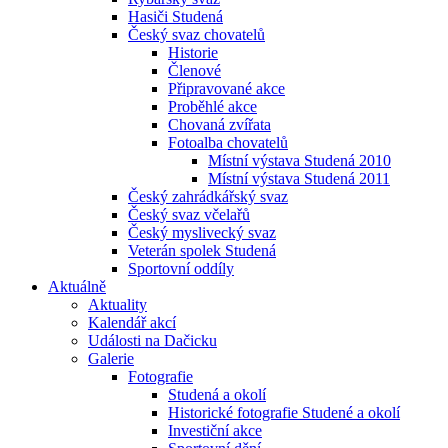
Hasiči Studená
Český svaz chovatelů
Historie
Členové
Připravované akce
Proběhlé akce
Chovaná zvířata
Fotoalba chovatelů
Místní výstava Studená 2010
Místní výstava Studená 2011
Český zahrádkářský svaz
Český svaz včelařů
Český myslivecký svaz
Veterán spolek Studená
Sportovní oddíly
Aktuálně
Aktuality
Kalendář akcí
Události na Dačicku
Galerie
Fotografie
Studená a okolí
Historické fotografie Studené a okolí
Investiční akce