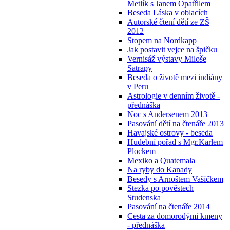
Metlík s Janem Opatřilem
Beseda Láska v oblacích
Autorské čtení dětí ze ZŠ
2012
Stopem na Nordkapp
Jak postavit vejce na špičku
Vernisáž výstavy Miloše
Satrapy
Beseda o životě mezi indiány
v Peru
Astrologie v denním životě -
přednáška
Noc s Andersenem 2013
Pasování dětí na čtenáře 2013
Havajské ostrovy - beseda
Hudební pořad s Mgr.Karlem
Plockem
Mexiko a Quatemala
Na ryby do Kanady
Besedy s Arnoštem Vašíčkem
Stezka po pověstech
Studenska
Pasování na čtenáře 2014
Cesta za domorodými kmeny
- přednáška