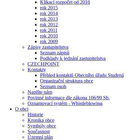
Klikací rozpočet od 2016
rok 2015
rok 2014
rok 2013
rok 2012
rok 2011
rok 2010
rok 2009
Zápisy zastupitelstva
Seznam zápisů
Podklady k jednání zastupitelstva
CZECHPOINT
Kontakty
Přehled kontaktů Obecního úřadu Studená
Organizační struktura obce
Seznam osob
Napište nám
Povinné informace dle zákona 106⁄99 Sb.
Oznamovací systém - Whistleblowing
O obci
Historie
Kronika obce
Symboly obce
Současnost
Územní plán