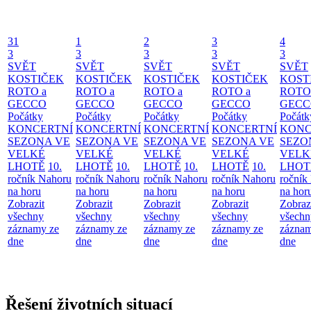
31
1
2
3
4
3
3
3
3
3
SVĚT
SVĚT
SVĚT
SVĚT
SVĚT
KOSTIČEK
KOSTIČEK
KOSTIČEK
KOSTIČEK
KOST
ROTO a
ROTO a
ROTO a
ROTO a
ROTO
GECCO
GECCO
GECCO
GECCO
GECC
Počátky
Počátky
Počátky
Počátky
Počátk
KONCERTNÍ
KONCERTNÍ
KONCERTNÍ
KONCERTNÍ
KONC
SEZONA VE
SEZONA VE
SEZONA VE
SEZONA VE
SEZO
VELKÉ
VELKÉ
VELKÉ
VELKÉ
VELK
LHOTĚ
10.
LHOTĚ
10.
LHOTĚ
10.
LHOTĚ
10.
LHOT
ročník Nahoru
ročník Nahoru
ročník Nahoru
ročník Nahoru
ročník
na horu
na horu
na horu
na horu
na hor
Zobrazit
Zobrazit
Zobrazit
Zobrazit
Zobraz
všechny
všechny
všechny
všechny
všechn
záznamy ze
záznamy ze
záznamy ze
záznamy ze
záznam
dne
dne
dne
dne
dne
Řešení životních situací