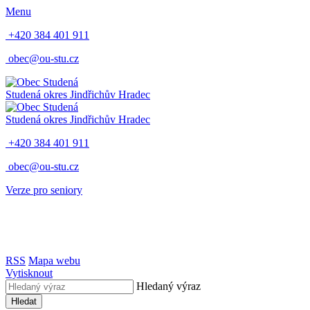
Menu
+420 384 401 911
obec@ou-stu.cz
Studená
okres Jindřichův Hradec
Studená
okres Jindřichův Hradec
+420 384 401 911
obec@ou-stu.cz
Verze pro seniory
RSS
Mapa webu
Vytisknout
Hledaný výraz
Hledat