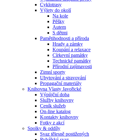
Cyklotrasy
Výlety do okolí
Na kole
Pěšky
Autem
S dětmi
Pamětihodnosti a příroda
Hrady a zámky
Koupání a relaxace
Církevní památky
Technické památky
Přírodní zajímavosti
Zimní sporty
Ubytování a stravování
Propagační materiály
Knihovna Vlasty Javořické
Výpůjční doba
Služby knihovny
Ceník služeb
On-line katalog
Kontakty knihovny
Fotky z akcí
Spolky & oddíly
Svaz tělesně postižených
Rybářský svaz