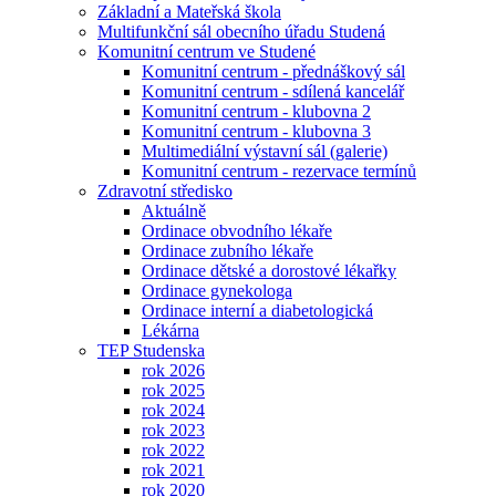
Základní a Mateřská škola
Multifunkční sál obecního úřadu Studená
Komunitní centrum ve Studené
Komunitní centrum - přednáškový sál
Komunitní centrum - sdílená kancelář
Komunitní centrum - klubovna 2
Komunitní centrum - klubovna 3
Multimediální výstavní sál (galerie)
Komunitní centrum - rezervace termínů
Zdravotní středisko
Aktuálně
Ordinace obvodního lékaře
Ordinace zubního lékaře
Ordinace dětské a dorostové lékařky
Ordinace gynekologa
Ordinace interní a diabetologická
Lékárna
TEP Studenska
rok 2026
rok 2025
rok 2024
rok 2023
rok 2022
rok 2021
rok 2020