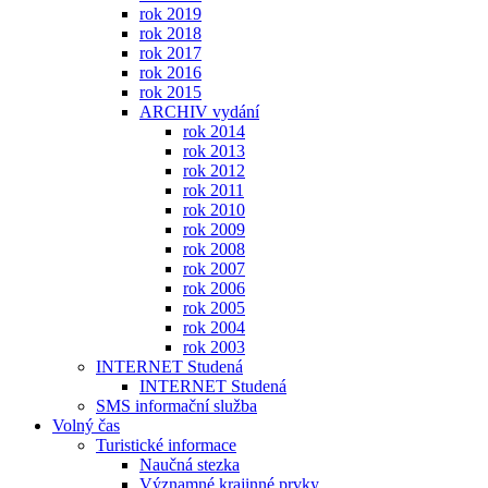
rok 2019
rok 2018
rok 2017
rok 2016
rok 2015
ARCHIV vydání
rok 2014
rok 2013
rok 2012
rok 2011
rok 2010
rok 2009
rok 2008
rok 2007
rok 2006
rok 2005
rok 2004
rok 2003
INTERNET Studená
INTERNET Studená
SMS informační služba
Volný čas
Turistické informace
Naučná stezka
Významné krajinné prvky