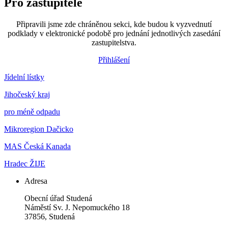
Pro zastupitele
Připravili jsme zde chráněnou sekci, kde budou k vyzvednutí
podklady v elektronické podobě pro jednání jednotlivých zasedání
zastupitelstva.
Přihlášení
Jídelní lístky
Jihočeský kraj
pro méně odpadu
Mikroregion Dačicko
MAS Česká Kanada
Hradec ŽIJE
Adresa
Obecní úřad Studená
Náměstí Sv. J. Nepomuckého 18
37856, Studená