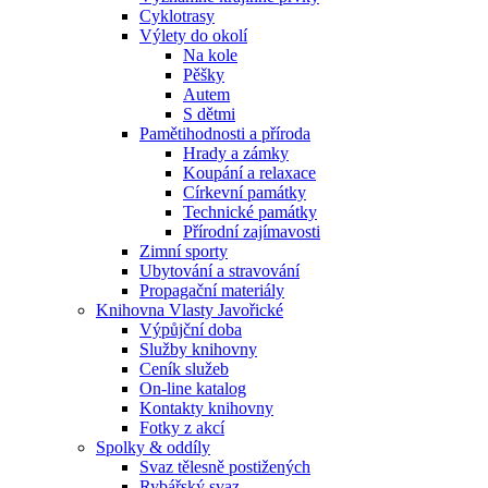
Cyklotrasy
Výlety do okolí
Na kole
Pěšky
Autem
S dětmi
Pamětihodnosti a příroda
Hrady a zámky
Koupání a relaxace
Církevní památky
Technické památky
Přírodní zajímavosti
Zimní sporty
Ubytování a stravování
Propagační materiály
Knihovna Vlasty Javořické
Výpůjční doba
Služby knihovny
Ceník služeb
On-line katalog
Kontakty knihovny
Fotky z akcí
Spolky & oddíly
Svaz tělesně postižených
Rybářský svaz