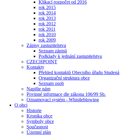
Klikací rozpočet od 2016
rok 2015
rok 2014
rok 2013
rok 2012
rok 2011
rok 2010
rok 2009
Zápisy zastupitelstva
Seznam zápisů
Podklady k jednání zastupitelstva
CZECHPOINT
Kontakty
Přehled kontaktů Obecního úřadu Studená
Organizační struktura obce
Seznam osob
Napište nám
Povinné informace dle zákona 106⁄99 Sb.
Oznamovací systém - Whistleblowing
O obci
Historie
Kronika obce
Symboly obce
Současnost
Územní plán