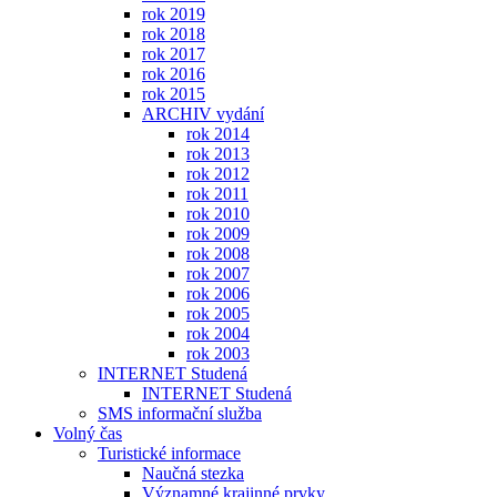
rok 2019
rok 2018
rok 2017
rok 2016
rok 2015
ARCHIV vydání
rok 2014
rok 2013
rok 2012
rok 2011
rok 2010
rok 2009
rok 2008
rok 2007
rok 2006
rok 2005
rok 2004
rok 2003
INTERNET Studená
INTERNET Studená
SMS informační služba
Volný čas
Turistické informace
Naučná stezka
Významné krajinné prvky