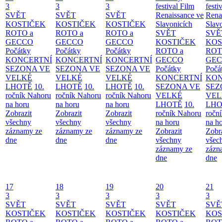
3
3
3
festival Film
festi
SVĚT
SVĚT
SVĚT
Renaissance ve
Rena
KOSTIČEK
KOSTIČEK
KOSTIČEK
Slavonicích
Slav
ROTO a
ROTO a
ROTO a
SVĚT
SVĚ
GECCO
GECCO
GECCO
KOSTIČEK
KOS
Počátky
Počátky
Počátky
ROTO a
ROT
KONCERTNÍ
KONCERTNÍ
KONCERTNÍ
GECCO
GE
SEZONA VE
SEZONA VE
SEZONA VE
Počátky
Počá
VELKÉ
VELKÉ
VELKÉ
KONCERTNÍ
KON
LHOTĚ
10.
LHOTĚ
10.
LHOTĚ
10.
SEZONA VE
SEZ
ročník Nahoru
ročník Nahoru
ročník Nahoru
VELKÉ
VEL
na horu
na horu
na horu
LHOTĚ
10.
LHO
Zobrazit
Zobrazit
Zobrazit
ročník Nahoru
ročn
všechny
všechny
všechny
na horu
na h
záznamy ze
záznamy ze
záznamy ze
Zobrazit
Zobr
dne
dne
dne
všechny
všec
záznamy ze
zázn
dne
dne
17
18
19
20
21
3
3
3
3
3
SVĚT
SVĚT
SVĚT
SVĚT
SVĚ
KOSTIČEK
KOSTIČEK
KOSTIČEK
KOSTIČEK
KOS