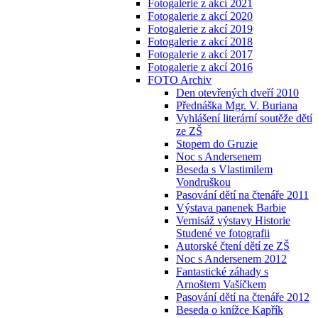
Fotogalerie z akcí 2021
Fotogalerie z akcí 2020
Fotogalerie z akcí 2019
Fotogalerie z akcí 2018
Fotogalerie z akcí 2017
Fotogalerie z akcí 2016
FOTO Archiv
Den otevřených dveří 2010
Přednáška Mgr. V. Buriana
Vyhlášení literární soutěže dětí
ze ZŠ
Stopem do Gruzie
Noc s Andersenem
Beseda s Vlastimilem
Vondruškou
Pasování dětí na čtenáře 2011
Výstava panenek Barbie
Vernisáž výstavy Historie
Studené ve fotografii
Autorské čtení dětí ze ZŠ
Noc s Andersenem 2012
Fantastické záhady s
Arnoštem Vašíčkem
Pasování dětí na čtenáře 2012
Beseda o knížce Kapřík