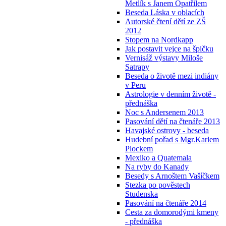
Metlík s Janem Opatřilem
Beseda Láska v oblacích
Autorské čtení dětí ze ZŠ
2012
Stopem na Nordkapp
Jak postavit vejce na špičku
Vernisáž výstavy Miloše
Satrapy
Beseda o životě mezi indiány
v Peru
Astrologie v denním životě -
přednáška
Noc s Andersenem 2013
Pasování dětí na čtenáře 2013
Havajské ostrovy - beseda
Hudební pořad s Mgr.Karlem
Plockem
Mexiko a Quatemala
Na ryby do Kanady
Besedy s Arnoštem Vašíčkem
Stezka po pověstech
Studenska
Pasování na čtenáře 2014
Cesta za domorodými kmeny
- přednáška