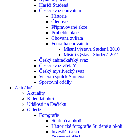
Hasiči Studená
Český svaz chovatelů
Historie
Členové
Připravované akce
Proběhlé akce
Chovaná zvířata
Fotoalba chovatelů
Místní výstava Studená 2010
Místní výstava Studená 2011
Český zahrádkářský svaz
Český svaz včelařů
Český myslivecký svaz
Veterán spolek Studená
Sportovní oddíly
Aktuálně
Aktuality
Kalendář akcí
Události na Dačicku
Galerie
Fotografie
Studená a okolí
Historické fotografie Studené a okolí
Investiční akce