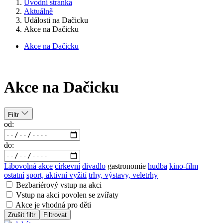
Úvodní stránka
Aktuálně
Události na Dačicku
Akce na Dačicku
Akce na Dačicku
Akce na Dačicku
Filtr
od:
do:
Libovolná akce
církevní
divadlo
gastronomie
hudba
kino-film
ostatní
sport, aktivní vyžití
trhy, výstavy, veletrhy
Bezbariérový vstup na akci
Vstup na akci povolen se zvířaty
Akce je vhodná pro děti
Zrušit filtr
Filtrovat