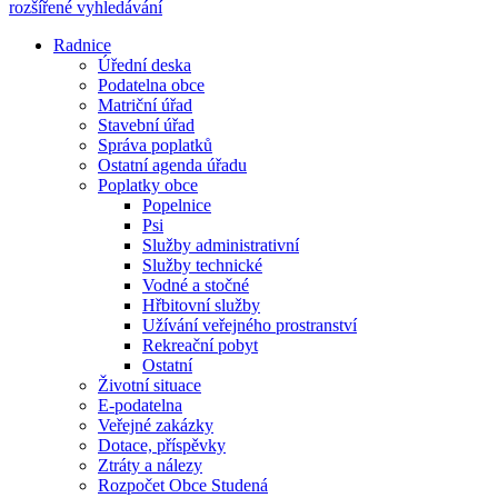
rozšířené vyhledávání
Radnice
Úřední deska
Podatelna obce
Matriční úřad
Stavební úřad
Správa poplatků
Ostatní agenda úřadu
Poplatky obce
Popelnice
Psi
Služby administrativní
Služby technické
Vodné a stočné
Hřbitovní služby
Užívání veřejného prostranství
Rekreační pobyt
Ostatní
Životní situace
E-podatelna
Veřejné zakázky
Dotace, příspěvky
Ztráty a nálezy
Rozpočet Obce Studená