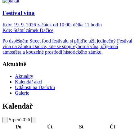
Festival vína
Kdy:
19. 9. 2026 začátek od 10:00, délka 11 hodin
Kde:
Státní zámek Dačice
Po úspěšném Street food festivalu si přijďte užít jedinečný Festival
vína na zámku Dačice, kde se spojí výborná vína, příjemná
atmosféra a kouzelné prostředí historického zámku.
Aktuálně
Aktuality
Kalendář akcí
Události na Dačicku
Galerie
Kalendář
Srpen
2026
Po
Út
St
Čt