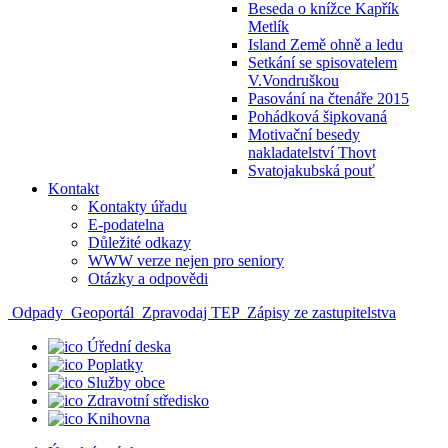
Beseda o knížce Kapřík
Metlík
Island Země ohně a ledu
Setkání se spisovatelem
V.Vondruškou
Pasování na čtenáře 2015
Pohádková šipkovaná
Motivační besedy
nakladatelství Thovt
Svatojakubská pouť
Kontakt
Kontakty úřadu
E-podatelna
Důležité odkazy
WWW verze nejen pro seniory
Otázky a odpovědi
Odpady
Geoportál
Zpravodaj TEP
Zápisy ze zastupitelstva
Úřední deska
Poplatky
Služby obce
Zdravotní středisko
Knihovna