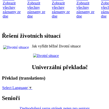
Zobrazit
Zobrazit
Zobrazit
Zobrazit
Zobr
všechny
všechny
všechny
všechny
všec
záznamy ze
záznamy ze
záznamy ze
záznamy ze
zázn
dne
dne
dne
dne
dne
Řešení životních situací
Jak vyřídit běžné životní situace
Univerzální překladač
Překlad (translations)
Select Language
▼
Senioři
Zjednodušená verze stránek nejen pro seniory