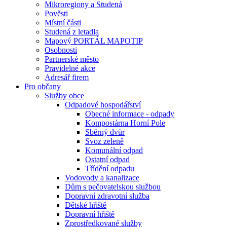
Mikroregiony a Studená
Pověsti
Místní části
Studená z letadla
Mapový PORTÁL MAPOTIP
Osobnosti
Partnerské město
Pravidelné akce
Adresář firem
Pro občany
Služby obce
Odpadové hospodářství
Obecné informace - odpady
Kompostárna Horní Pole
Sběrný dvůr
Svoz zeleně
Komunální odpad
Ostatní odpad
Třídění odpadu
Vodovody a kanalizace
Dům s pečovatelskou službou
Dopravní zdravotní služba
Dětské hřiště
Dopravní hřiště
Zprostředkované služby