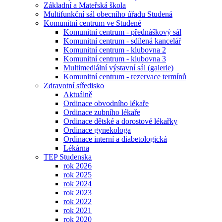
Základní a Mateřská škola
Multifunkční sál obecního úřadu Studená
Komunitní centrum ve Studené
Komunitní centrum - přednáškový sál
Komunitní centrum - sdílená kancelář
Komunitní centrum - klubovna 2
Komunitní centrum - klubovna 3
Multimediální výstavní sál (galerie)
Komunitní centrum - rezervace termínů
Zdravotní středisko
Aktuálně
Ordinace obvodního lékaře
Ordinace zubního lékaře
Ordinace dětské a dorostové lékařky
Ordinace gynekologa
Ordinace interní a diabetologická
Lékárna
TEP Studenska
rok 2026
rok 2025
rok 2024
rok 2023
rok 2022
rok 2021
rok 2020