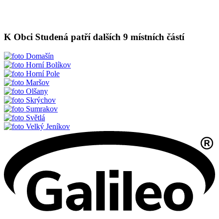
K Obci Studená patří dalších 9 místních částí
Domašín
Horní Bolíkov
Horní Pole
Maršov
Olšany
Skrýchov
Sumrakov
Světlá
Velký Jeníkov