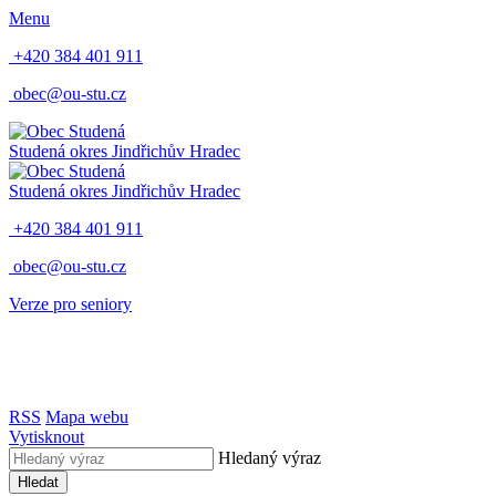
Menu
+420 384 401 911
obec@ou-stu.cz
Studená
okres Jindřichův Hradec
Studená
okres Jindřichův Hradec
+420 384 401 911
obec@ou-stu.cz
Verze pro seniory
RSS
Mapa webu
Vytisknout
Hledaný výraz
Hledat