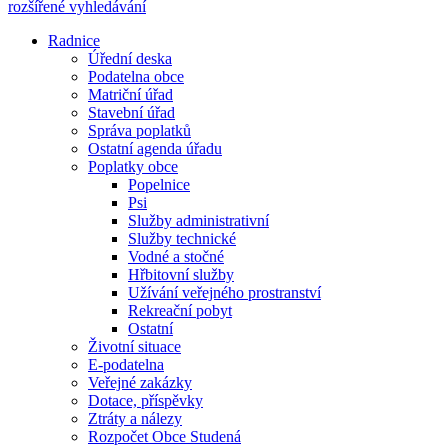
rozšířené vyhledávání
Radnice
Úřední deska
Podatelna obce
Matriční úřad
Stavební úřad
Správa poplatků
Ostatní agenda úřadu
Poplatky obce
Popelnice
Psi
Služby administrativní
Služby technické
Vodné a stočné
Hřbitovní služby
Užívání veřejného prostranství
Rekreační pobyt
Ostatní
Životní situace
E-podatelna
Veřejné zakázky
Dotace, příspěvky
Ztráty a nálezy
Rozpočet Obce Studená