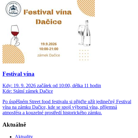
Festival vína
Kdy:
19. 9. 2026 začátek od 10:00, délka 11 hodin
Kde:
Státní zámek Dačice
Po úspěšném Street food festivalu si přijďte užít jedinečný Festival
vína na zámku Dačice, kde se spojí výborná vína, příjemná
atmosféra a kouzelné prostředí historického zámku.
Aktuálně
Aktuality