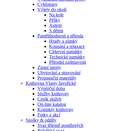
Cyklotrasy
Výlety do okolí
Na kole
Pěšky
Autem
S dětmi
Pamětihodnosti a příroda
Hrady a zámky
Koupání a relaxace
Církevní památky
Technické památky
Přírodní zajímavosti
Zimní sporty
Ubytování a stravování
Propagační materiály
Knihovna Vlasty Javořické
Výpůjční doba
Služby knihovny
Ceník služeb
On-line katalog
Kontakty knihovny
Fotky z akcí
Spolky & oddíly
Svaz tělesně postižených
Rybářský svaz