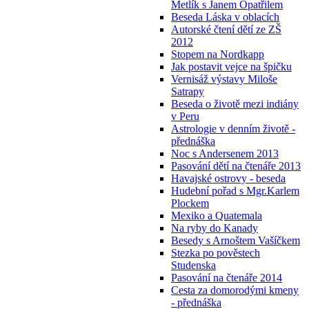
Metlík s Janem Opatřilem
Beseda Láska v oblacích
Autorské čtení dětí ze ZŠ
2012
Stopem na Nordkapp
Jak postavit vejce na špičku
Vernisáž výstavy Miloše
Satrapy
Beseda o životě mezi indiány
v Peru
Astrologie v denním životě -
přednáška
Noc s Andersenem 2013
Pasování dětí na čtenáře 2013
Havajské ostrovy - beseda
Hudební pořad s Mgr.Karlem
Plockem
Mexiko a Quatemala
Na ryby do Kanady
Besedy s Arnoštem Vašíčkem
Stezka po pověstech
Studenska
Pasování na čtenáře 2014
Cesta za domorodými kmeny
- přednáška