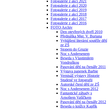
Fotogalerie z akcí 2021
Fotogalerie z akcí 2020
Fotogalerie z akcí 2019
Fotogalerie z akcí 2018
Fotogalerie z akcí 2017
Fotogalerie z akcí 2016
FOTO Archiv
Den otevřených dveří 2010
Přednáška Mgr. V. Buriana
Vyhlášení literární soutěže dětí
ze ZŠ
Stopem do Gruzie
Noc s Andersenem
Beseda s Vlastimilem
Vondruškou
Pasování dětí na čtenáře 2011
Výstava panenek Barbie
Vernisáž výstavy Historie
Studené ve fotografii
Autorské čtení dětí ze ZŠ
Noc s Andersenem 2012
Fantastické záhady s
Arnoštem Vašíčkem
Pasování dětí na čtenáře 2012
Beseda o knížce Kapřík