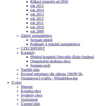
Klikací rozpočet od 2016
rok 2015
rok 2014
rok 2013
rok 2012
rok 2011
rok 2010
rok 2009
Zápisy zastupitelstva
Seznam zápisů
Podklady k jednání zastupitelstva
CZECHPOINT
Kontakty
Přehled kontaktů Obecního úřadu Studená
Organizační struktura obce
Seznam osob
Napište nám
Povinné informace dle zákona 106⁄99 Sb.
Oznamovací systém - Whistleblowing
O obci
Historie
Kronika obce
Symboly obce
Současnost
Územní plán