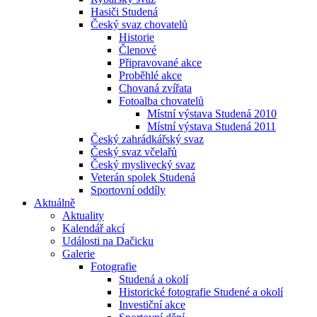
Hasiči Studená
Český svaz chovatelů
Historie
Členové
Připravované akce
Proběhlé akce
Chovaná zvířata
Fotoalba chovatelů
Místní výstava Studená 2010
Místní výstava Studená 2011
Český zahrádkářský svaz
Český svaz včelařů
Český myslivecký svaz
Veterán spolek Studená
Sportovní oddíly
Aktuálně
Aktuality
Kalendář akcí
Události na Dačicku
Galerie
Fotografie
Studená a okolí
Historické fotografie Studené a okolí
Investiční akce