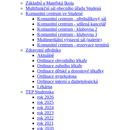
Základní a Mateřská škola
Multifunkční sál obecního úřadu Studená
Komunitní centrum ve Studené
Komunitní centrum - přednáškový sál
Komunitní centrum - sdílená kancelář
Komunitní centrum - klubovna 2
Komunitní centrum - klubovna 3
Multimediální výstavní sál (galerie)
Komunitní centrum - rezervace termínů
Zdravotní středisko
Aktuálně
Ordinace obvodního lékaře
Ordinace zubního lékaře
Ordinace dětské a dorostové lékařky
Ordinace gynekologa
Ordinace interní a diabetologická
Lékárna
TEP Studenska
rok 2026
rok 2025
rok 2024
rok 2023
rok 2022
rok 2021
rok 2020