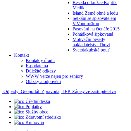
Beseda o knížce Kapřík
Metlík
Island Země ohně a ledu
Setkání se spisovatelem
V.Vondruškou
Pasování na čtenáře 2015
Pohádková šipkovaná
Motivační besedy
nakladatelství Thovt
Svatojakubská pouť
Kontakt
Kontakty úřadu
E-podatelna
Důležité odkazy
WWW verze nejen pro seniory
Otázky a odpovědi
Odpady
Geoportál
Zpravodaj TEP
Zápisy ze zastupitelstva
Úřední deska
Poplatky
Služby obce
Zdravotní středisko
Knihovna