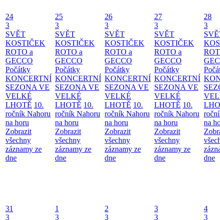
24
25
26
27
28
3
3
3
3
3
SVĚT
SVĚT
SVĚT
SVĚT
SVĚ
KOSTIČEK
KOSTIČEK
KOSTIČEK
KOSTIČEK
KOS
ROTO a
ROTO a
ROTO a
ROTO a
ROT
GECCO
GECCO
GECCO
GECCO
GE
Počátky
Počátky
Počátky
Počátky
Počá
KONCERTNÍ
KONCERTNÍ
KONCERTNÍ
KONCERTNÍ
KON
SEZONA VE
SEZONA VE
SEZONA VE
SEZONA VE
SEZ
VELKÉ
VELKÉ
VELKÉ
VELKÉ
VEL
LHOTĚ
10.
LHOTĚ
10.
LHOTĚ
10.
LHOTĚ
10.
LHO
ročník Nahoru
ročník Nahoru
ročník Nahoru
ročník Nahoru
ročn
na horu
na horu
na horu
na horu
na h
Zobrazit
Zobrazit
Zobrazit
Zobrazit
Zobr
všechny
všechny
všechny
všechny
všec
záznamy ze
záznamy ze
záznamy ze
záznamy ze
zázn
dne
dne
dne
dne
dne
31
1
2
3
4
3
3
3
3
3