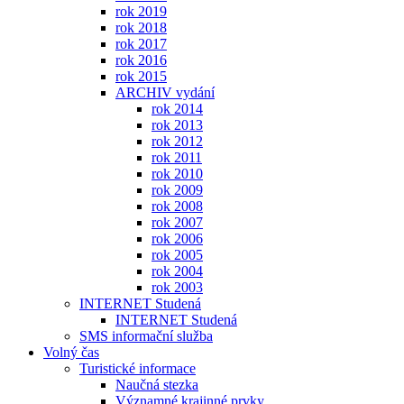
rok 2019
rok 2018
rok 2017
rok 2016
rok 2015
ARCHIV vydání
rok 2014
rok 2013
rok 2012
rok 2011
rok 2010
rok 2009
rok 2008
rok 2007
rok 2006
rok 2005
rok 2004
rok 2003
INTERNET Studená
INTERNET Studená
SMS informační služba
Volný čas
Turistické informace
Naučná stezka
Významné krajinné prvky