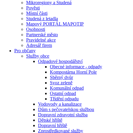
Mikroregiony a Studená
Pověsti
Místní části
Studená z letadla
Mapový PORTÁL MAPOTIP
Osobnosti
Partnerské město
Pravidelné akce
Adresář firem
Pro občany
Služby obce
Odpadové hospodářství
Obecné informace - odpady
Kompostárna Horní Pole
Sběrný dvůr
Svoz zeleně
Komunální odpad
Ostatní odpad
Třídění odpadu
Vodovody a kanalizace
Dům s pečovatelskou službou
Dopravní zdravotní služba
Dětské hřiště
Dopravní hřiště
Zprostředkované služby