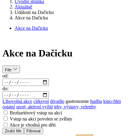
Úvodní stránka
Aktuálně
Události na Dačicku
Akce na Dačicku
Akce na Dačicku
Akce na Dačicku
Filtr
od:
do:
Libovolná akce
církevní
divadlo
gastronomie
hudba
kino-film
ostatní
sport, aktivní vyžití
trhy, výstavy, veletrhy
Bezbariérový vstup na akci
Vstup na akci povolen se zvířaty
Akce je vhodná pro děti
Zrušit filtr
Filtrovat