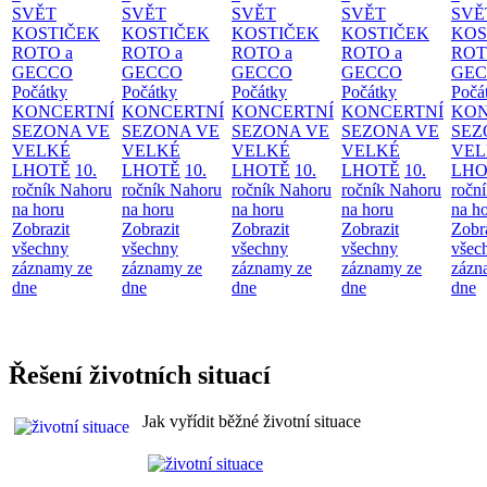
SVĚT
SVĚT
SVĚT
SVĚT
SVĚ
KOSTIČEK
KOSTIČEK
KOSTIČEK
KOSTIČEK
KOS
ROTO a
ROTO a
ROTO a
ROTO a
ROT
GECCO
GECCO
GECCO
GECCO
GE
Počátky
Počátky
Počátky
Počátky
Počá
KONCERTNÍ
KONCERTNÍ
KONCERTNÍ
KONCERTNÍ
KON
SEZONA VE
SEZONA VE
SEZONA VE
SEZONA VE
SEZ
VELKÉ
VELKÉ
VELKÉ
VELKÉ
VEL
LHOTĚ
10.
LHOTĚ
10.
LHOTĚ
10.
LHOTĚ
10.
LHO
ročník Nahoru
ročník Nahoru
ročník Nahoru
ročník Nahoru
ročn
na horu
na horu
na horu
na horu
na h
Zobrazit
Zobrazit
Zobrazit
Zobrazit
Zobr
všechny
všechny
všechny
všechny
všec
záznamy ze
záznamy ze
záznamy ze
záznamy ze
zázn
dne
dne
dne
dne
dne
Řešení životních situací
Jak vyřídit běžné životní situace