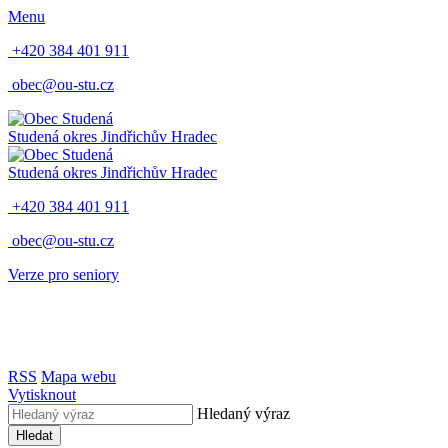
Menu
+420 384 401 911
obec@ou-stu.cz
Studená
okres Jindřichův Hradec
Studená
okres Jindřichův Hradec
+420 384 401 911
obec@ou-stu.cz
Verze pro seniory
RSS
Mapa webu
Vytisknout
Hledaný výraz
Hledat