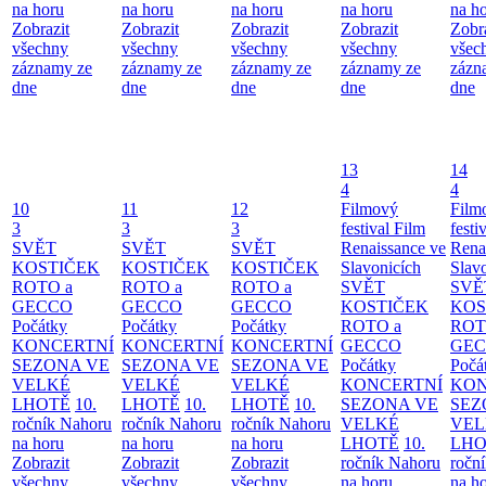
na horu
na horu
na horu
na horu
na h
Zobrazit
Zobrazit
Zobrazit
Zobrazit
Zobr
všechny
všechny
všechny
všechny
všec
záznamy ze
záznamy ze
záznamy ze
záznamy ze
zázn
dne
dne
dne
dne
dne
13
14
4
4
10
11
12
Filmový
Film
3
3
3
festival Film
festi
SVĚT
SVĚT
SVĚT
Renaissance ve
Rena
KOSTIČEK
KOSTIČEK
KOSTIČEK
Slavonicích
Slav
ROTO a
ROTO a
ROTO a
SVĚT
SVĚ
GECCO
GECCO
GECCO
KOSTIČEK
KOS
Počátky
Počátky
Počátky
ROTO a
ROT
KONCERTNÍ
KONCERTNÍ
KONCERTNÍ
GECCO
GE
SEZONA VE
SEZONA VE
SEZONA VE
Počátky
Počá
VELKÉ
VELKÉ
VELKÉ
KONCERTNÍ
KON
LHOTĚ
10.
LHOTĚ
10.
LHOTĚ
10.
SEZONA VE
SEZ
ročník Nahoru
ročník Nahoru
ročník Nahoru
VELKÉ
VEL
na horu
na horu
na horu
LHOTĚ
10.
LHO
Zobrazit
Zobrazit
Zobrazit
ročník Nahoru
ročn
všechny
všechny
všechny
na horu
na h