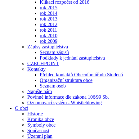
Klikací rozpočet od 2016
rok 2015
rok 2014
rok 2013
rok 2012
rok 2011
rok 2010
rok 2009
Zápisy zastupitelstva
Seznam zápisů
Podklady k jednání zastupitelstva
CZECHPOINT
Kontakty
Přehled kontaktů Obecního úřadu Studená
Organizační struktura obce
Seznam osob
Napište nám
Povinné informace dle zákona 106⁄99 Sb.
Oznamovací systém - Whistleblowing
O obci
Historie
Kronika obce
Symboly obce
Současnost
Územní plán