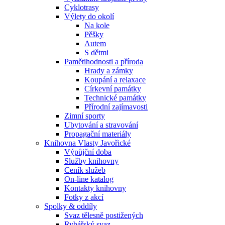
Cyklotrasy
Výlety do okolí
Na kole
Pěšky
Autem
S dětmi
Pamětihodnosti a příroda
Hrady a zámky
Koupání a relaxace
Církevní památky
Technické památky
Přírodní zajímavosti
Zimní sporty
Ubytování a stravování
Propagační materiály
Knihovna Vlasty Javořické
Výpůjční doba
Služby knihovny
Ceník služeb
On-line katalog
Kontakty knihovny
Fotky z akcí
Spolky & oddíly
Svaz tělesně postižených
Rybářský svaz