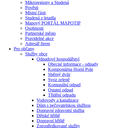
Mikroregiony a Studená
Pověsti
Místní části
Studená z letadla
Mapový PORTÁL MAPOTIP
Osobnosti
Partnerské město
Pravidelné akce
Adresář firem
Pro občany
Služby obce
Odpadové hospodářství
Obecné informace - odpady
Kompostárna Horní Pole
Sběrný dvůr
Svoz zeleně
Komunální odpad
Ostatní odpad
Třídění odpadu
Vodovody a kanalizace
Dům s pečovatelskou službou
Dopravní zdravotní služba
Dětské hřiště
Dopravní hřiště
Zprostředkované služby