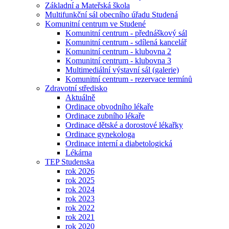
Základní a Mateřská škola
Multifunkční sál obecního úřadu Studená
Komunitní centrum ve Studené
Komunitní centrum - přednáškový sál
Komunitní centrum - sdílená kancelář
Komunitní centrum - klubovna 2
Komunitní centrum - klubovna 3
Multimediální výstavní sál (galerie)
Komunitní centrum - rezervace termínů
Zdravotní středisko
Aktuálně
Ordinace obvodního lékaře
Ordinace zubního lékaře
Ordinace dětské a dorostové lékařky
Ordinace gynekologa
Ordinace interní a diabetologická
Lékárna
TEP Studenska
rok 2026
rok 2025
rok 2024
rok 2023
rok 2022
rok 2021
rok 2020