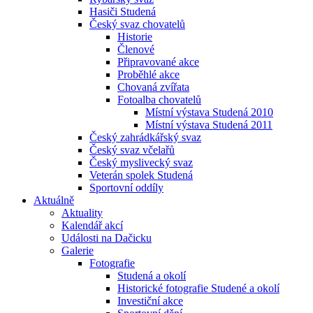
Hasiči Studená
Český svaz chovatelů
Historie
Členové
Připravované akce
Proběhlé akce
Chovaná zvířata
Fotoalba chovatelů
Místní výstava Studená 2010
Místní výstava Studená 2011
Český zahrádkářský svaz
Český svaz včelařů
Český myslivecký svaz
Veterán spolek Studená
Sportovní oddíly
Aktuálně
Aktuality
Kalendář akcí
Události na Dačicku
Galerie
Fotografie
Studená a okolí
Historické fotografie Studené a okolí
Investiční akce