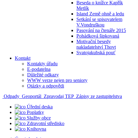
Beseda o knížce Kapřík
Metlík
Island Země ohně a ledu
Setkání se spisovatelem
V.Vondruškou
Pasování na čtenáře 2015
Pohádková šipkovaná
Motivační besedy
nakladatelství Thovt
Svatojakubská pouť
Kontakt
Kontakty úřadu
E-podatelna
Důležité odkazy
WWW verze nejen pro seniory
Otázky a odpovědi
Odpady
Geoportál
Zpravodaj TEP
Zápisy ze zastupitelstva
Úřední deska
Poplatky
Služby obce
Zdravotní středisko
Knihovna