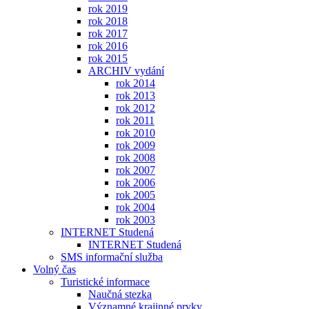
rok 2019
rok 2018
rok 2017
rok 2016
rok 2015
ARCHIV vydání
rok 2014
rok 2013
rok 2012
rok 2011
rok 2010
rok 2009
rok 2008
rok 2007
rok 2006
rok 2005
rok 2004
rok 2003
INTERNET Studená
INTERNET Studená
SMS informační služba
Volný čas
Turistické informace
Naučná stezka
Významné krajinné prvky