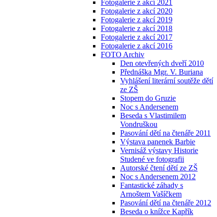
Fotogalerie z akcí 2021
Fotogalerie z akcí 2020
Fotogalerie z akcí 2019
Fotogalerie z akcí 2018
Fotogalerie z akcí 2017
Fotogalerie z akcí 2016
FOTO Archiv
Den otevřených dveří 2010
Přednáška Mgr. V. Buriana
Vyhlášení literární soutěže dětí
ze ZŠ
Stopem do Gruzie
Noc s Andersenem
Beseda s Vlastimilem
Vondruškou
Pasování dětí na čtenáře 2011
Výstava panenek Barbie
Vernisáž výstavy Historie
Studené ve fotografii
Autorské čtení dětí ze ZŠ
Noc s Andersenem 2012
Fantastické záhady s
Arnoštem Vašíčkem
Pasování dětí na čtenáře 2012
Beseda o knížce Kapřík