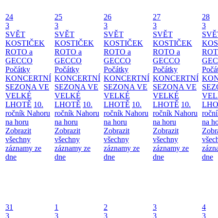
24
25
26
27
28
3
3
3
3
3
SVĚT
SVĚT
SVĚT
SVĚT
SVĚ
KOSTIČEK
KOSTIČEK
KOSTIČEK
KOSTIČEK
KOS
ROTO a
ROTO a
ROTO a
ROTO a
ROT
GECCO
GECCO
GECCO
GECCO
GE
Počátky
Počátky
Počátky
Počátky
Počá
KONCERTNÍ
KONCERTNÍ
KONCERTNÍ
KONCERTNÍ
KON
SEZONA VE
SEZONA VE
SEZONA VE
SEZONA VE
SEZ
VELKÉ
VELKÉ
VELKÉ
VELKÉ
VEL
LHOTĚ
10.
LHOTĚ
10.
LHOTĚ
10.
LHOTĚ
10.
LHO
ročník Nahoru
ročník Nahoru
ročník Nahoru
ročník Nahoru
ročn
na horu
na horu
na horu
na horu
na h
Zobrazit
Zobrazit
Zobrazit
Zobrazit
Zobr
všechny
všechny
všechny
všechny
všec
záznamy ze
záznamy ze
záznamy ze
záznamy ze
zázn
dne
dne
dne
dne
dne
31
1
2
3
4
3
3
3
3
3