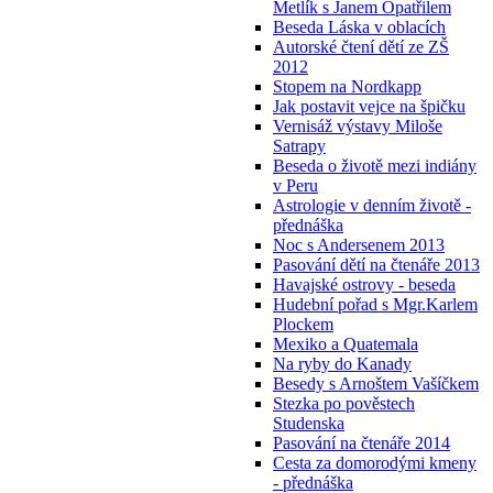
Metlík s Janem Opatřilem
Beseda Láska v oblacích
Autorské čtení dětí ze ZŠ
2012
Stopem na Nordkapp
Jak postavit vejce na špičku
Vernisáž výstavy Miloše
Satrapy
Beseda o životě mezi indiány
v Peru
Astrologie v denním životě -
přednáška
Noc s Andersenem 2013
Pasování dětí na čtenáře 2013
Havajské ostrovy - beseda
Hudební pořad s Mgr.Karlem
Plockem
Mexiko a Quatemala
Na ryby do Kanady
Besedy s Arnoštem Vašíčkem
Stezka po pověstech
Studenska
Pasování na čtenáře 2014
Cesta za domorodými kmeny
- přednáška