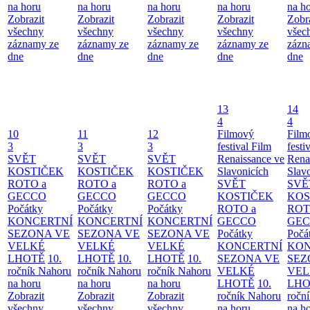
na horu
na horu
na horu
na horu
na h
Zobrazit
Zobrazit
Zobrazit
Zobrazit
Zobr
všechny
všechny
všechny
všechny
všec
záznamy ze
záznamy ze
záznamy ze
záznamy ze
zázn
dne
dne
dne
dne
dne
13
14
4
4
10
11
12
Filmový
Film
3
3
3
festival Film
festi
SVĚT
SVĚT
SVĚT
Renaissance ve
Rena
KOSTIČEK
KOSTIČEK
KOSTIČEK
Slavonicích
Slav
ROTO a
ROTO a
ROTO a
SVĚT
SVĚ
GECCO
GECCO
GECCO
KOSTIČEK
KOS
Počátky
Počátky
Počátky
ROTO a
ROT
KONCERTNÍ
KONCERTNÍ
KONCERTNÍ
GECCO
GE
SEZONA VE
SEZONA VE
SEZONA VE
Počátky
Počá
VELKÉ
VELKÉ
VELKÉ
KONCERTNÍ
KON
LHOTĚ
10.
LHOTĚ
10.
LHOTĚ
10.
SEZONA VE
SEZ
ročník Nahoru
ročník Nahoru
ročník Nahoru
VELKÉ
VEL
na horu
na horu
na horu
LHOTĚ
10.
LHO
Zobrazit
Zobrazit
Zobrazit
ročník Nahoru
ročn
všechny
všechny
všechny
na horu
na h