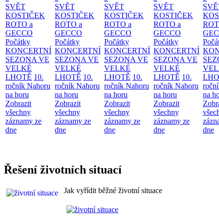
SVĚT
SVĚT
SVĚT
SVĚT
SVĚ
KOSTIČEK
KOSTIČEK
KOSTIČEK
KOSTIČEK
KOS
ROTO a
ROTO a
ROTO a
ROTO a
ROT
GECCO
GECCO
GECCO
GECCO
GE
Počátky
Počátky
Počátky
Počátky
Počá
KONCERTNÍ
KONCERTNÍ
KONCERTNÍ
KONCERTNÍ
KON
SEZONA VE
SEZONA VE
SEZONA VE
SEZONA VE
SEZ
VELKÉ
VELKÉ
VELKÉ
VELKÉ
VEL
LHOTĚ
10.
LHOTĚ
10.
LHOTĚ
10.
LHOTĚ
10.
LHO
ročník Nahoru
ročník Nahoru
ročník Nahoru
ročník Nahoru
ročn
na horu
na horu
na horu
na horu
na h
Zobrazit
Zobrazit
Zobrazit
Zobrazit
Zobr
všechny
všechny
všechny
všechny
všec
záznamy ze
záznamy ze
záznamy ze
záznamy ze
zázn
dne
dne
dne
dne
dne
Řešení životních situací
Jak vyřídit běžné životní situace