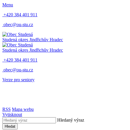
Menu
+420 384 401 911
obec@ou-stu.cz
Studená
okres Jindřichův Hradec
Studená
okres Jindřichův Hradec
+420 384 401 911
obec@ou-stu.cz
Verze pro seniory
RSS
Mapa webu
Vytisknout
Hledaný výraz
Hledat