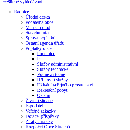
rozšířené vyhledávání
Radnice
Úřední deska
Podatelna obce
Matriční úřad
Stavební úřad
Správa poplatků
Ostatní agenda úřadu
Poplatky obce
Popelnice
Psi
Služby administrativní
Služby technické
Vodné a stočné
Hřbitovní služby
Užívání veřejného prostranství
Rekreační pobyt
Ostatní
Životní situace
E-podatelna
Veřejné zakázky
Dotace, příspěvky
Ztráty a nálezy
Rozpočet Obce Studená