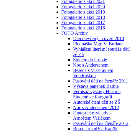
Fotogalerie z akcí 2021
Fotogalerie z akcí 2020
Fotogalerie z akcí 2019
Fotogalerie z akcí 2018
Fotogalerie z akcí 2017
Fotogalerie z akcí 2016
FOTO Archiv
Den otevřených dveří 2010
Přednáška Mgr. V. Buriana
Vyhlášení literární soutěže dětí
ze ZŠ
Stopem do Gruzie
Noc s Andersenem
Beseda s Vlastimilem
Vondruškou
Pasování dětí na čtenáře 2011
Výstava panenek Barbie
Vernisáž výstavy Historie
Studené ve fotografii
Autorské čtení dětí ze ZŠ
Noc s Andersenem 2012
Fantastické záhady s
Arnoštem Vašíčkem
Pasování dětí na čtenáře 2012
Beseda o knížce Kapřík