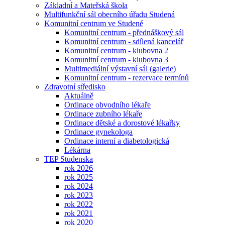
Základní a Mateřská škola
Multifunkční sál obecního úřadu Studená
Komunitní centrum ve Studené
Komunitní centrum - přednáškový sál
Komunitní centrum - sdílená kancelář
Komunitní centrum - klubovna 2
Komunitní centrum - klubovna 3
Multimediální výstavní sál (galerie)
Komunitní centrum - rezervace termínů
Zdravotní středisko
Aktuálně
Ordinace obvodního lékaře
Ordinace zubního lékaře
Ordinace dětské a dorostové lékařky
Ordinace gynekologa
Ordinace interní a diabetologická
Lékárna
TEP Studenska
rok 2026
rok 2025
rok 2024
rok 2023
rok 2022
rok 2021
rok 2020