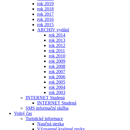
rok 2019
rok 2018
rok 2017
rok 2016
rok 2015
ARCHIV vydání
rok 2014
rok 2013
rok 2012
rok 2011
rok 2010
rok 2009
rok 2008
rok 2007
rok 2006
rok 2005
rok 2004
rok 2003
INTERNET Studená
INTERNET Studená
SMS informační služba
Volný čas
Turistické informace
Naučná stezka
Významné krajinné prvky