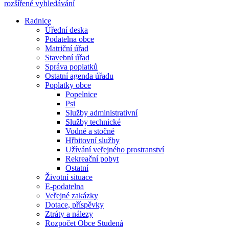
rozšířené vyhledávání
Radnice
Úřední deska
Podatelna obce
Matriční úřad
Stavební úřad
Správa poplatků
Ostatní agenda úřadu
Poplatky obce
Popelnice
Psi
Služby administrativní
Služby technické
Vodné a stočné
Hřbitovní služby
Užívání veřejného prostranství
Rekreační pobyt
Ostatní
Životní situace
E-podatelna
Veřejné zakázky
Dotace, příspěvky
Ztráty a nálezy
Rozpočet Obce Studená