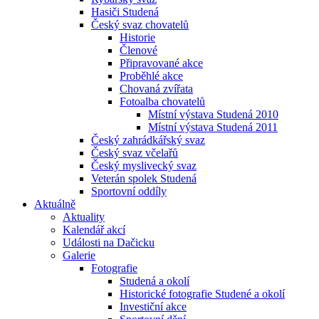
Hasiči Studená
Český svaz chovatelů
Historie
Členové
Připravované akce
Proběhlé akce
Chovaná zvířata
Fotoalba chovatelů
Místní výstava Studená 2010
Místní výstava Studená 2011
Český zahrádkářský svaz
Český svaz včelařů
Český myslivecký svaz
Veterán spolek Studená
Sportovní oddíly
Aktuálně
Aktuality
Kalendář akcí
Události na Dačicku
Galerie
Fotografie
Studená a okolí
Historické fotografie Studené a okolí
Investiční akce