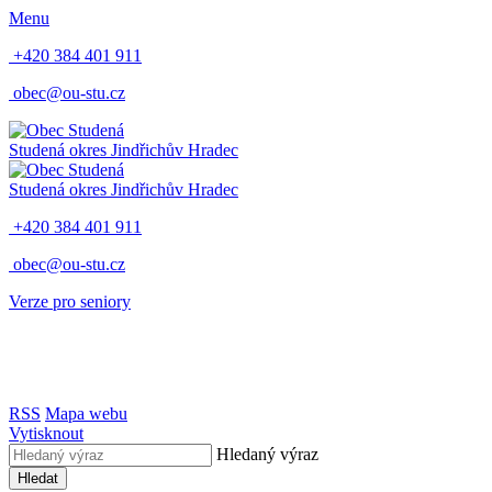
Menu
+420 384 401 911
obec@ou-stu.cz
Studená
okres Jindřichův Hradec
Studená
okres Jindřichův Hradec
+420 384 401 911
obec@ou-stu.cz
Verze pro seniory
RSS
Mapa webu
Vytisknout
Hledaný výraz
Hledat