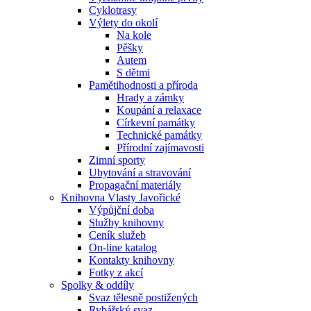
Cyklotrasy
Výlety do okolí
Na kole
Pěšky
Autem
S dětmi
Pamětihodnosti a příroda
Hrady a zámky
Koupání a relaxace
Církevní památky
Technické památky
Přírodní zajímavosti
Zimní sporty
Ubytování a stravování
Propagační materiály
Knihovna Vlasty Javořické
Výpůjční doba
Služby knihovny
Ceník služeb
On-line katalog
Kontakty knihovny
Fotky z akcí
Spolky & oddíly
Svaz tělesně postižených
Rybářský svaz