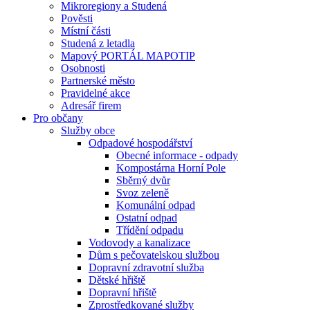
Mikroregiony a Studená
Pověsti
Místní části
Studená z letadla
Mapový PORTÁL MAPOTIP
Osobnosti
Partnerské město
Pravidelné akce
Adresář firem
Pro občany
Služby obce
Odpadové hospodářství
Obecné informace - odpady
Kompostárna Horní Pole
Sběrný dvůr
Svoz zeleně
Komunální odpad
Ostatní odpad
Třídění odpadu
Vodovody a kanalizace
Dům s pečovatelskou službou
Dopravní zdravotní služba
Dětské hřiště
Dopravní hřiště
Zprostředkované služby