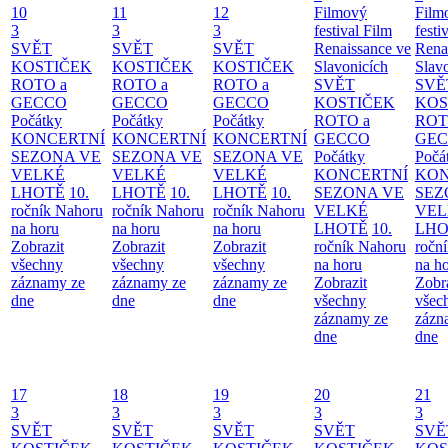
10
11
12
Filmový
Film
3
3
3
festival Film
festi
SVĚT
SVĚT
SVĚT
Renaissance ve
Rena
KOSTIČEK
KOSTIČEK
KOSTIČEK
Slavonicích
Slav
ROTO a
ROTO a
ROTO a
SVĚT
SVĚ
GECCO
GECCO
GECCO
KOSTIČEK
KOS
Počátky
Počátky
Počátky
ROTO a
ROT
KONCERTNÍ
KONCERTNÍ
KONCERTNÍ
GECCO
GE
SEZONA VE
SEZONA VE
SEZONA VE
Počátky
Počá
VELKÉ
VELKÉ
VELKÉ
KONCERTNÍ
KON
LHOTĚ
10.
LHOTĚ
10.
LHOTĚ
10.
SEZONA VE
SEZ
ročník Nahoru
ročník Nahoru
ročník Nahoru
VELKÉ
VEL
na horu
na horu
na horu
LHOTĚ
10.
LHO
Zobrazit
Zobrazit
Zobrazit
ročník Nahoru
ročn
všechny
všechny
všechny
na horu
na h
záznamy ze
záznamy ze
záznamy ze
Zobrazit
Zobr
dne
dne
dne
všechny
všec
záznamy ze
zázn
dne
dne
17
18
19
20
21
3
3
3
3
3
SVĚT
SVĚT
SVĚT
SVĚT
SVĚ