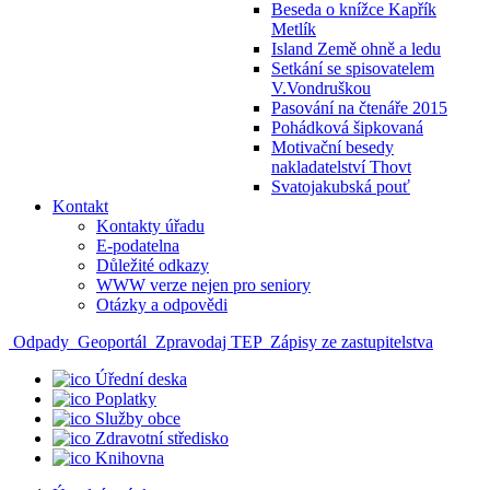
Beseda o knížce Kapřík
Metlík
Island Země ohně a ledu
Setkání se spisovatelem
V.Vondruškou
Pasování na čtenáře 2015
Pohádková šipkovaná
Motivační besedy
nakladatelství Thovt
Svatojakubská pouť
Kontakt
Kontakty úřadu
E-podatelna
Důležité odkazy
WWW verze nejen pro seniory
Otázky a odpovědi
Odpady
Geoportál
Zpravodaj TEP
Zápisy ze zastupitelstva
Úřední deska
Poplatky
Služby obce
Zdravotní středisko
Knihovna