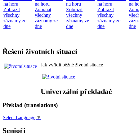
na horu
na horu
na horu
na horu
na h
Zobrazit
Zobrazit
Zobrazit
Zobrazit
Zobr
všechny
všechny
všechny
všechny
všec
záznamy ze
záznamy ze
záznamy ze
záznamy ze
zázn
dne
dne
dne
dne
dne
Řešení životních situací
Jak vyřídit běžné životní situace
Univerzální překladač
Překlad (translations)
Select Language
▼
Senioři