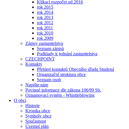
Klikací rozpočet od 2016
rok 2015
rok 2014
rok 2013
rok 2012
rok 2011
rok 2010
rok 2009
Zápisy zastupitelstva
Seznam zápisů
Podklady k jednání zastupitelstva
CZECHPOINT
Kontakty
Přehled kontaktů Obecního úřadu Studená
Organizační struktura obce
Seznam osob
Napište nám
Povinné informace dle zákona 106⁄99 Sb.
Oznamovací systém - Whistleblowing
O obci
Historie
Kronika obce
Symboly obce
Současnost
Územní plán