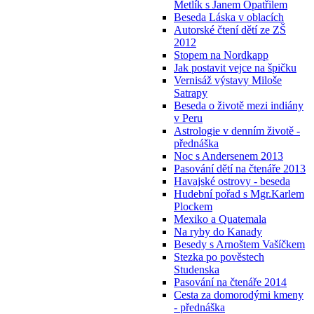
Metlík s Janem Opatřilem
Beseda Láska v oblacích
Autorské čtení dětí ze ZŠ
2012
Stopem na Nordkapp
Jak postavit vejce na špičku
Vernisáž výstavy Miloše
Satrapy
Beseda o životě mezi indiány
v Peru
Astrologie v denním životě -
přednáška
Noc s Andersenem 2013
Pasování dětí na čtenáře 2013
Havajské ostrovy - beseda
Hudební pořad s Mgr.Karlem
Plockem
Mexiko a Quatemala
Na ryby do Kanady
Besedy s Arnoštem Vašíčkem
Stezka po pověstech
Studenska
Pasování na čtenáře 2014
Cesta za domorodými kmeny
- přednáška