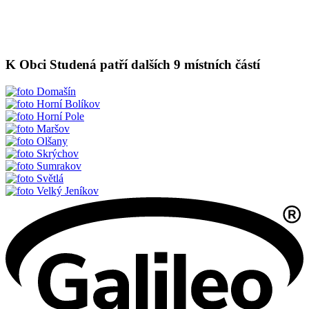
K Obci Studená patří dalších 9 místních částí
Domašín
Horní Bolíkov
Horní Pole
Maršov
Olšany
Skrýchov
Sumrakov
Světlá
Velký Jeníkov