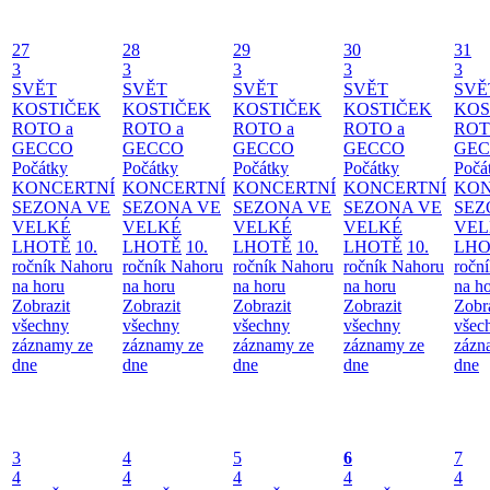
27
28
29
30
31
3
3
3
3
3
SVĚT
SVĚT
SVĚT
SVĚT
SVĚ
KOSTIČEK
KOSTIČEK
KOSTIČEK
KOSTIČEK
KOS
ROTO a
ROTO a
ROTO a
ROTO a
ROT
GECCO
GECCO
GECCO
GECCO
GE
Počátky
Počátky
Počátky
Počátky
Počá
KONCERTNÍ
KONCERTNÍ
KONCERTNÍ
KONCERTNÍ
KON
SEZONA VE
SEZONA VE
SEZONA VE
SEZONA VE
SEZ
VELKÉ
VELKÉ
VELKÉ
VELKÉ
VEL
LHOTĚ
10.
LHOTĚ
10.
LHOTĚ
10.
LHOTĚ
10.
LHO
ročník Nahoru
ročník Nahoru
ročník Nahoru
ročník Nahoru
ročn
na horu
na horu
na horu
na horu
na h
Zobrazit
Zobrazit
Zobrazit
Zobrazit
Zobr
všechny
všechny
všechny
všechny
všec
záznamy ze
záznamy ze
záznamy ze
záznamy ze
zázn
dne
dne
dne
dne
dne
3
4
5
6
7
4
4
4
4
4