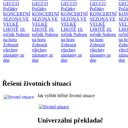
GECCO
GECCO
GECCO
GECCO
GE
Počátky
Počátky
Počátky
Počátky
Počá
KONCERTNÍ
KONCERTNÍ
KONCERTNÍ
KONCERTNÍ
KON
SEZONA VE
SEZONA VE
SEZONA VE
SEZONA VE
SEZ
VELKÉ
VELKÉ
VELKÉ
VELKÉ
VEL
LHOTĚ
10.
LHOTĚ
10.
LHOTĚ
10.
LHOTĚ
10.
LHO
ročník Nahoru
ročník Nahoru
ročník Nahoru
ročník Nahoru
ročn
na horu
na horu
na horu
na horu
na h
Zobrazit
Zobrazit
Zobrazit
Zobrazit
Zobr
všechny
všechny
všechny
všechny
všec
záznamy ze
záznamy ze
záznamy ze
záznamy ze
zázn
dne
dne
dne
dne
dne
Řešení životních situací
Jak vyřídit běžné životní situace
Univerzální překladač