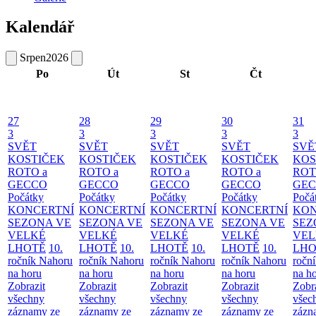
Kalendář
Srpen
2026
Po
Út
St
Čt
27
28
29
30
31
3
3
3
3
3
SVĚT
SVĚT
SVĚT
SVĚT
SVĚ
KOSTIČEK
KOSTIČEK
KOSTIČEK
KOSTIČEK
KOS
ROTO a
ROTO a
ROTO a
ROTO a
ROT
GECCO
GECCO
GECCO
GECCO
GE
Počátky
Počátky
Počátky
Počátky
Počá
KONCERTNÍ
KONCERTNÍ
KONCERTNÍ
KONCERTNÍ
KON
SEZONA VE
SEZONA VE
SEZONA VE
SEZONA VE
SEZ
VELKÉ
VELKÉ
VELKÉ
VELKÉ
VEL
LHOTĚ
10.
LHOTĚ
10.
LHOTĚ
10.
LHOTĚ
10.
LHO
ročník Nahoru
ročník Nahoru
ročník Nahoru
ročník Nahoru
ročn
na horu
na horu
na horu
na horu
na h
Zobrazit
Zobrazit
Zobrazit
Zobrazit
Zobr
všechny
všechny
všechny
všechny
všec
záznamy ze
záznamy ze
záznamy ze
záznamy ze
zázn