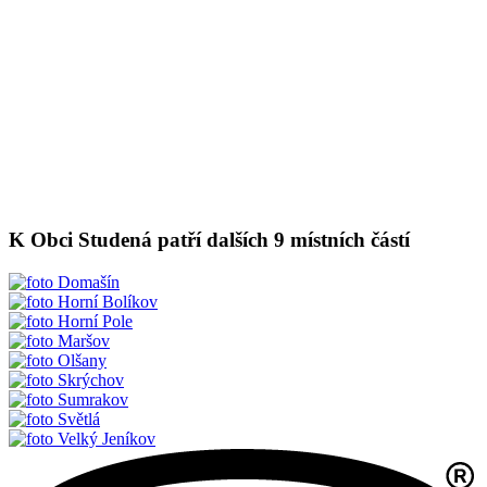
K Obci Studená patří dalších 9 místních částí
Domašín
Horní Bolíkov
Horní Pole
Maršov
Olšany
Skrýchov
Sumrakov
Světlá
Velký Jeníkov