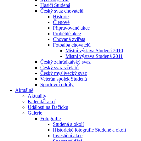
Hasiči Studená
Český svaz chovatelů
Historie
Členové
Připravované akce
Proběhlé akce
Chovaná zvířata
Fotoalba chovatelů
Místní výstava Studená 2010
Místní výstava Studená 2011
Český zahrádkářský svaz
Český svaz včelařů
Český myslivecký svaz
Veterán spolek Studená
Sportovní oddíly
Aktuálně
Aktuality
Kalendář akcí
Události na Dačicku
Galerie
Fotografie
Studená a okolí
Historické fotografie Studené a okolí
Investiční akce