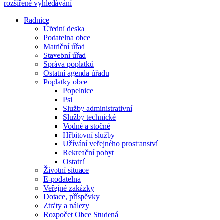
rozšířené vyhledávání
Radnice
Úřední deska
Podatelna obce
Matriční úřad
Stavební úřad
Správa poplatků
Ostatní agenda úřadu
Poplatky obce
Popelnice
Psi
Služby administrativní
Služby technické
Vodné a stočné
Hřbitovní služby
Užívání veřejného prostranství
Rekreační pobyt
Ostatní
Životní situace
E-podatelna
Veřejné zakázky
Dotace, příspěvky
Ztráty a nálezy
Rozpočet Obce Studená