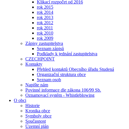
Klikací rozpočet od 2016
rok 2015
rok 2014
rok 2013
rok 2012
rok 2011
rok 2010
rok 2009
Zápisy zastupitelstva
Seznam zápisů
Podklady k jednání zastupitelstva
CZECHPOINT
Kontakty
Přehled kontaktů Obecního úřadu Studená
Organizační struktura obce
Seznam osob
Napište nám
Povinné informace dle zákona 106⁄99 Sb.
Oznamovací systém - Whistleblowing
O obci
Historie
Kronika obce
Symboly obce
Současnost
Územní plán