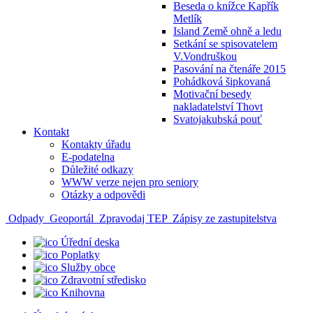
Beseda o knížce Kapřík
Metlík
Island Země ohně a ledu
Setkání se spisovatelem
V.Vondruškou
Pasování na čtenáře 2015
Pohádková šipkovaná
Motivační besedy
nakladatelství Thovt
Svatojakubská pouť
Kontakt
Kontakty úřadu
E-podatelna
Důležité odkazy
WWW verze nejen pro seniory
Otázky a odpovědi
Odpady
Geoportál
Zpravodaj TEP
Zápisy ze zastupitelstva
Úřední deska
Poplatky
Služby obce
Zdravotní středisko
Knihovna