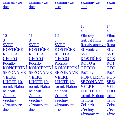
záznamy ze
záznamy ze
záznamy ze
záznamy ze
zázn
dne
dne
dne
dne
dne
13
14
4
4
10
11
12
Filmový
Film
3
3
3
festival Film
festi
SVĚT
SVĚT
SVĚT
Renaissance ve
Rena
KOSTIČEK
KOSTIČEK
KOSTIČEK
Slavonicích
Slav
ROTO a
ROTO a
ROTO a
SVĚT
SVĚ
GECCO
GECCO
GECCO
KOSTIČEK
KOS
Počátky
Počátky
Počátky
ROTO a
ROT
KONCERTNÍ
KONCERTNÍ
KONCERTNÍ
GECCO
GE
SEZONA VE
SEZONA VE
SEZONA VE
Počátky
Počá
VELKÉ
VELKÉ
VELKÉ
KONCERTNÍ
KON
LHOTĚ
10.
LHOTĚ
10.
LHOTĚ
10.
SEZONA VE
SEZ
ročník Nahoru
ročník Nahoru
ročník Nahoru
VELKÉ
VEL
na horu
na horu
na horu
LHOTĚ
10.
LHO
Zobrazit
Zobrazit
Zobrazit
ročník Nahoru
ročn
všechny
všechny
všechny
na horu
na h
záznamy ze
záznamy ze
záznamy ze
Zobrazit
Zobr
dne
dne
dne
všechny
všec
záznamy ze
zázn