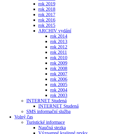
rok 2019
rok 2018
rok 2017
rok 2016
rok 2015
ARCHIV vydání
rok 2014
rok 2013
rok 2012
rok 2011
rok 2010
rok 2009
rok 2008
rok 2007
rok 2006
rok 2005
rok 2004
rok 2003
INTERNET Studená
INTERNET Studená
SMS informační služba
Volný čas
Turistické informace
Naučná stezka
Významné krajinné prvky