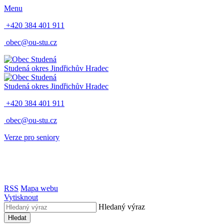
Menu
+420 384 401 911
obec@ou-stu.cz
Studená
okres Jindřichův Hradec
Studená
okres Jindřichův Hradec
+420 384 401 911
obec@ou-stu.cz
Verze pro seniory
RSS
Mapa webu
Vytisknout
Hledaný výraz
Hledat