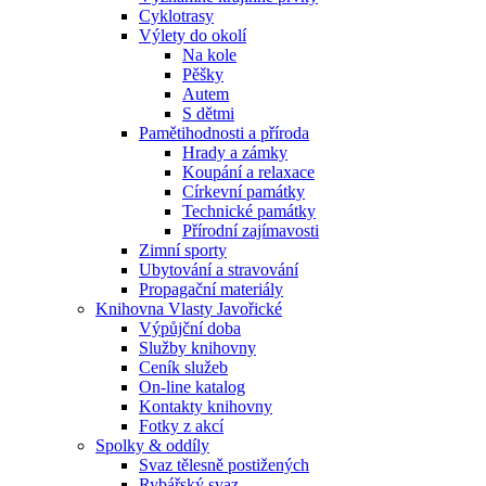
Cyklotrasy
Výlety do okolí
Na kole
Pěšky
Autem
S dětmi
Pamětihodnosti a příroda
Hrady a zámky
Koupání a relaxace
Církevní památky
Technické památky
Přírodní zajímavosti
Zimní sporty
Ubytování a stravování
Propagační materiály
Knihovna Vlasty Javořické
Výpůjční doba
Služby knihovny
Ceník služeb
On-line katalog
Kontakty knihovny
Fotky z akcí
Spolky & oddíly
Svaz tělesně postižených
Rybářský svaz