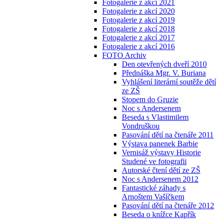
Fotogalerie z akcí 2021
Fotogalerie z akcí 2020
Fotogalerie z akcí 2019
Fotogalerie z akcí 2018
Fotogalerie z akcí 2017
Fotogalerie z akcí 2016
FOTO Archiv
Den otevřených dveří 2010
Přednáška Mgr. V. Buriana
Vyhlášení literární soutěže dětí
ze ZŠ
Stopem do Gruzie
Noc s Andersenem
Beseda s Vlastimilem
Vondruškou
Pasování dětí na čtenáře 2011
Výstava panenek Barbie
Vernisáž výstavy Historie
Studené ve fotografii
Autorské čtení dětí ze ZŠ
Noc s Andersenem 2012
Fantastické záhady s
Arnoštem Vašíčkem
Pasování dětí na čtenáře 2012
Beseda o knížce Kapřík