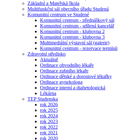
Základní a Mateřská škola
Multifunkční sál obecního úřadu Studená
Komunitní centrum ve Studené
Komunitní centrum - přednáškový sál
Komunitní centrum - sdílená kancelář
Komunitní centrum - klubovna 2
Komunitní centrum - klubovna 3
Multimediální výstavní sál (galerie)
Komunitní centrum - rezervace termínů
Zdravotní středisko
Aktuálně
Ordinace obvodního lékaře
Ordinace zubního lékaře
Ordinace dětské a dorostové lékařky
Ordinace gynekologa
Ordinace interní a diabetologická
Lékárna
TEP Studenska
rok 2026
rok 2025
rok 2024
rok 2023
rok 2022
rok 2021
rok 2020