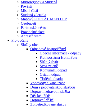
Mikroregiony a Studená
Pověsti
Místní části
Studená z letadla
Mapový PORTÁL MAPOTIP
Osobnosti
Partnerské město
Pravidelné akce
Adresář firem
Pro občany
Služby obce
Odpadové hospodářství
Obecné informace - odpady
Kompostárna Horní Pole
Sběrný dvůr
Svoz zeleně
Komunální odpad
Ostatní odpad
Třídění odpadu
Vodovody a kanalizace
Dům s pečovatelskou službou
Dopravní zdravotní služba
Dětské hřiště
Dopravní hřiště
Zprostředkované služby