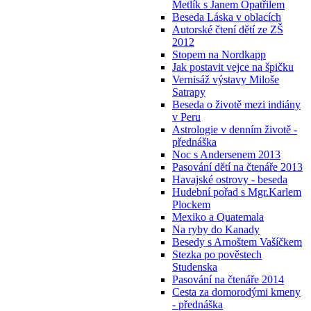
Metlík s Janem Opatřilem
Beseda Láska v oblacích
Autorské čtení dětí ze ZŠ
2012
Stopem na Nordkapp
Jak postavit vejce na špičku
Vernisáž výstavy Miloše
Satrapy
Beseda o životě mezi indiány
v Peru
Astrologie v denním životě -
přednáška
Noc s Andersenem 2013
Pasování dětí na čtenáře 2013
Havajské ostrovy - beseda
Hudební pořad s Mgr.Karlem
Plockem
Mexiko a Quatemala
Na ryby do Kanady
Besedy s Arnoštem Vašíčkem
Stezka po pověstech
Studenska
Pasování na čtenáře 2014
Cesta za domorodými kmeny
- přednáška