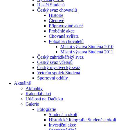
Hasiči Studená
Český svaz chovatelů
Historie
Členové
Připravované akce
Proběhlé akce
Chovaná zvířata
Fotoalba chovatelů
Místní výstava Studená 2010
Místní výstava Studená 2011
Český zahrádkářský svaz
Český svaz včelařů
Český myslivecký svaz
Veterán spolek Studená
Sportovní oddíly
Aktuálně
Aktuality
Kalendář akcí
Události na Dačicku
Galerie
Fotografie
Studená a okolí
Historické fotografie Studené a okolí
Investiční akce