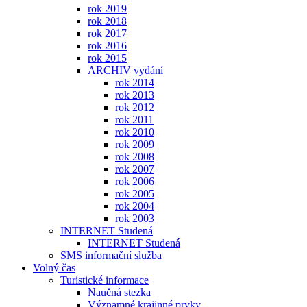
rok 2019
rok 2018
rok 2017
rok 2016
rok 2015
ARCHIV vydání
rok 2014
rok 2013
rok 2012
rok 2011
rok 2010
rok 2009
rok 2008
rok 2007
rok 2006
rok 2005
rok 2004
rok 2003
INTERNET Studená
INTERNET Studená
SMS informační služba
Volný čas
Turistické informace
Naučná stezka
Významné krajinné prvky