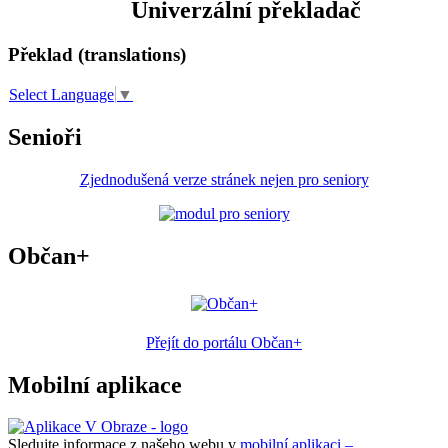
Univerzální překladač
Překlad (translations)
Select Language
▼
Senioři
Zjednodušená verze stránek nejen pro seniory
Občan+
Přejít do portálu Občan+
Mobilní aplikace
Sledujte informace z našeho webu v
mobilní aplikaci –