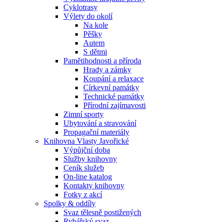
Cyklotrasy
Výlety do okolí
Na kole
Pěšky
Autem
S dětmi
Pamětihodnosti a příroda
Hrady a zámky
Koupání a relaxace
Církevní památky
Technické památky
Přírodní zajímavosti
Zimní sporty
Ubytování a stravování
Propagační materiály
Knihovna Vlasty Javořické
Výpůjční doba
Služby knihovny
Ceník služeb
On-line katalog
Kontakty knihovny
Fotky z akcí
Spolky & oddíly
Svaz tělesně postižených
Rybářský svaz