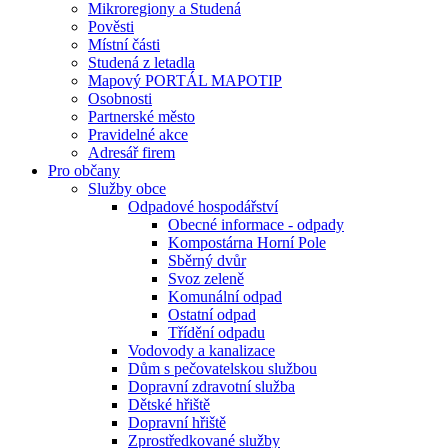
Mikroregiony a Studená
Pověsti
Místní části
Studená z letadla
Mapový PORTÁL MAPOTIP
Osobnosti
Partnerské město
Pravidelné akce
Adresář firem
Pro občany
Služby obce
Odpadové hospodářství
Obecné informace - odpady
Kompostárna Horní Pole
Sběrný dvůr
Svoz zeleně
Komunální odpad
Ostatní odpad
Třídění odpadu
Vodovody a kanalizace
Dům s pečovatelskou službou
Dopravní zdravotní služba
Dětské hřiště
Dopravní hřiště
Zprostředkované služby