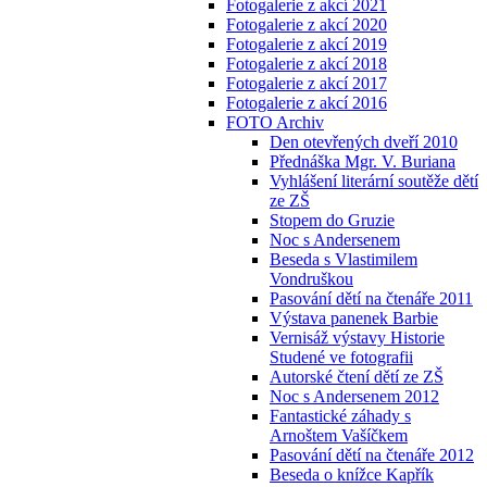
Fotogalerie z akcí 2021
Fotogalerie z akcí 2020
Fotogalerie z akcí 2019
Fotogalerie z akcí 2018
Fotogalerie z akcí 2017
Fotogalerie z akcí 2016
FOTO Archiv
Den otevřených dveří 2010
Přednáška Mgr. V. Buriana
Vyhlášení literární soutěže dětí
ze ZŠ
Stopem do Gruzie
Noc s Andersenem
Beseda s Vlastimilem
Vondruškou
Pasování dětí na čtenáře 2011
Výstava panenek Barbie
Vernisáž výstavy Historie
Studené ve fotografii
Autorské čtení dětí ze ZŠ
Noc s Andersenem 2012
Fantastické záhady s
Arnoštem Vašíčkem
Pasování dětí na čtenáře 2012
Beseda o knížce Kapřík