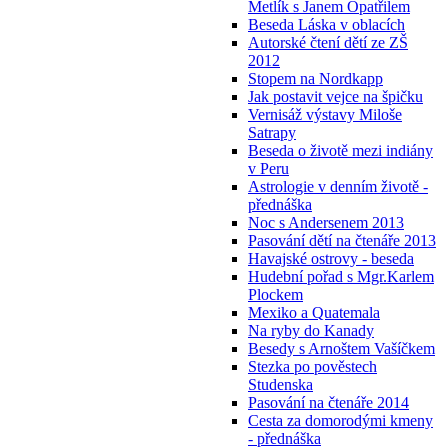
Metlík s Janem Opatřilem
Beseda Láska v oblacích
Autorské čtení dětí ze ZŠ
2012
Stopem na Nordkapp
Jak postavit vejce na špičku
Vernisáž výstavy Miloše
Satrapy
Beseda o životě mezi indiány
v Peru
Astrologie v denním životě -
přednáška
Noc s Andersenem 2013
Pasování dětí na čtenáře 2013
Havajské ostrovy - beseda
Hudební pořad s Mgr.Karlem
Plockem
Mexiko a Quatemala
Na ryby do Kanady
Besedy s Arnoštem Vašíčkem
Stezka po pověstech
Studenska
Pasování na čtenáře 2014
Cesta za domorodými kmeny
- přednáška