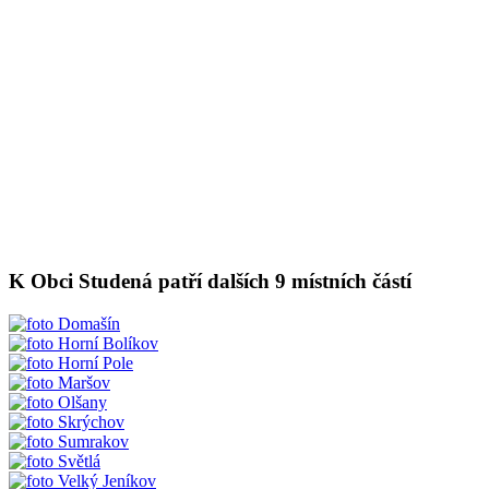
K Obci Studená patří dalších 9 místních částí
Domašín
Horní Bolíkov
Horní Pole
Maršov
Olšany
Skrýchov
Sumrakov
Světlá
Velký Jeníkov