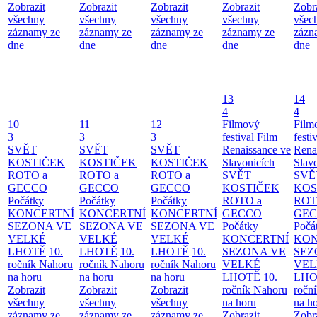
Zobrazit
Zobrazit
Zobrazit
Zobrazit
Zobr
všechny
všechny
všechny
všechny
všec
záznamy ze
záznamy ze
záznamy ze
záznamy ze
zázn
dne
dne
dne
dne
dne
13
14
4
4
10
11
12
Filmový
Film
3
3
3
festival Film
festi
SVĚT
SVĚT
SVĚT
Renaissance ve
Rena
KOSTIČEK
KOSTIČEK
KOSTIČEK
Slavonicích
Slav
ROTO a
ROTO a
ROTO a
SVĚT
SVĚ
GECCO
GECCO
GECCO
KOSTIČEK
KOS
Počátky
Počátky
Počátky
ROTO a
ROT
KONCERTNÍ
KONCERTNÍ
KONCERTNÍ
GECCO
GE
SEZONA VE
SEZONA VE
SEZONA VE
Počátky
Počá
VELKÉ
VELKÉ
VELKÉ
KONCERTNÍ
KON
LHOTĚ
10.
LHOTĚ
10.
LHOTĚ
10.
SEZONA VE
SEZ
ročník Nahoru
ročník Nahoru
ročník Nahoru
VELKÉ
VEL
na horu
na horu
na horu
LHOTĚ
10.
LHO
Zobrazit
Zobrazit
Zobrazit
ročník Nahoru
ročn
všechny
všechny
všechny
na horu
na h
záznamy ze
záznamy ze
záznamy ze
Zobrazit
Zobr