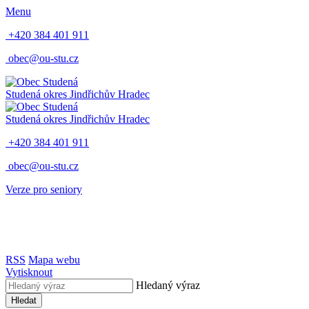
Menu
+420 384 401 911
obec@ou-stu.cz
Studená
okres Jindřichův Hradec
Studená
okres Jindřichův Hradec
+420 384 401 911
obec@ou-stu.cz
Verze pro seniory
RSS
Mapa webu
Vytisknout
Hledaný výraz
Hledat