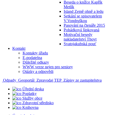
Beseda o knížce Kapřík
Metlík
Island Země ohně a ledu
Setkání se spisovatelem
V.Vondruškou
Pasování na čtenáře 2015
Pohádková šipkovaná
Motivační besedy
nakladatelství Thovt
Svatojakubská pouť
Kontakt
Kontakty úřadu
E-podatelna
Důležité odkazy
WWW verze nejen pro seniory
Otázky a odpovědi
Odpady
Geoportál
Zpravodaj TEP
Zápisy ze zastupitelstva
Úřední deska
Poplatky
Služby obce
Zdravotní středisko
Knihovna