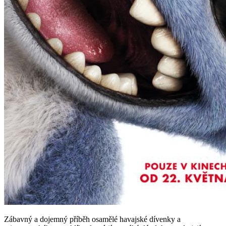
Zábavný a dojemný příběh osamělé havajské dívenky a