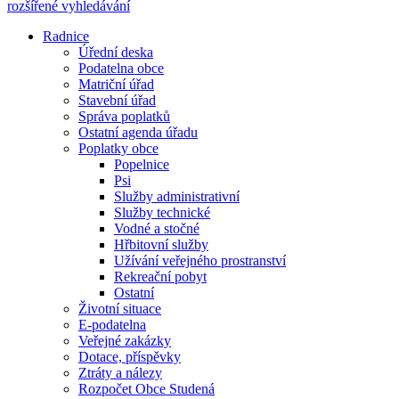
rozšířené vyhledávání
Radnice
Úřední deska
Podatelna obce
Matriční úřad
Stavební úřad
Správa poplatků
Ostatní agenda úřadu
Poplatky obce
Popelnice
Psi
Služby administrativní
Služby technické
Vodné a stočné
Hřbitovní služby
Užívání veřejného prostranství
Rekreační pobyt
Ostatní
Životní situace
E-podatelna
Veřejné zakázky
Dotace, příspěvky
Ztráty a nálezy
Rozpočet Obce Studená