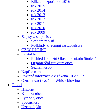
Klikací rozpočet od 2016
rok 2015
rok 2014
rok 2013
rok 2012
rok 2011
rok 2010
rok 2009
Zápisy zastupitelstva
Seznam zápisů
Podklady k jednání zastupitelstva
CZECHPOINT
Kontakty
Přehled kontaktů Obecního úřadu Studená
Organizační struktura obce
Seznam osob
Napište nám
Povinné informace dle zákona 106⁄99 Sb.
Oznamovací systém - Whistleblowing
O obci
Historie
Kronika obce
Symboly obce
Současnost
Územní plán