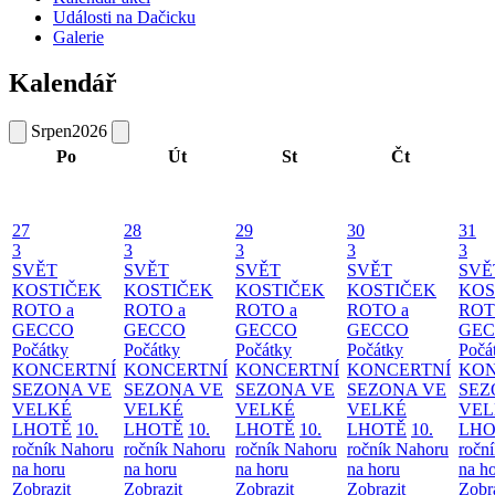
Události na Dačicku
Galerie
Kalendář
Srpen
2026
Po
Út
St
Čt
27
28
29
30
31
3
3
3
3
3
SVĚT
SVĚT
SVĚT
SVĚT
SVĚ
KOSTIČEK
KOSTIČEK
KOSTIČEK
KOSTIČEK
KOS
ROTO a
ROTO a
ROTO a
ROTO a
ROT
GECCO
GECCO
GECCO
GECCO
GE
Počátky
Počátky
Počátky
Počátky
Počá
KONCERTNÍ
KONCERTNÍ
KONCERTNÍ
KONCERTNÍ
KON
SEZONA VE
SEZONA VE
SEZONA VE
SEZONA VE
SEZ
VELKÉ
VELKÉ
VELKÉ
VELKÉ
VEL
LHOTĚ
10.
LHOTĚ
10.
LHOTĚ
10.
LHOTĚ
10.
LHO
ročník Nahoru
ročník Nahoru
ročník Nahoru
ročník Nahoru
ročn
na horu
na horu
na horu
na horu
na h
Zobrazit
Zobrazit
Zobrazit
Zobrazit
Zobr