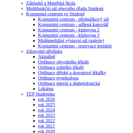
Základní a Mateřská škola
Multifunkční sál obecního úřadu Studená
Komunitní centrum ve Studené
Komunitní centrum - přednáškový sál
Komunitní centrum - sdílená kancelář
Komunitní centrum - klubovna 2
Komunitní centrum - klubovna 3
Multimediální výstavní sál (galerie)
Komunitní centrum - rezervace termínů
Zdravotní středisko
Aktuálně
Ordinace obvodního lékaře
Ordinace zubního lékaře
Ordinace dětské a dorostové lékařky
Ordinace gynekologa
Ordinace interní a diabetologická
Lékárna
TEP Studenska
rok 2026
rok 2025
rok 2024
rok 2023
rok 2022
rok 2021
rok 2020