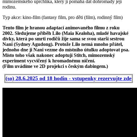
mimozemského uprchlíka, který jí pomáhá dát dohromady její
rodinu.
Typ akce: kino-film (fantasy film, pro děti (film), rodinný film)
Tento film je hranou adaptací animovaného filmu z roku
2002. Sledujeme příběh Lilo (Maia Kealoha), mladé havajské
dívky, která po smrti rodičů žije sama se svou starší sestrou
Nani (Sydney Agudong). Protože Lilo nemá mnoho přátel,
jednoho dne ji Nani vezme do místního útulku adoptovat psa.
Místo toho však nakonec adoptují Stitch, mimozemský
experiment vycvičený k hromadnému ničení.
(Film uvádíme ve 2D projekci s českým dabingem.)
(so) 28.6.2025 od 18 hodin - vstupenky rezervujte zde