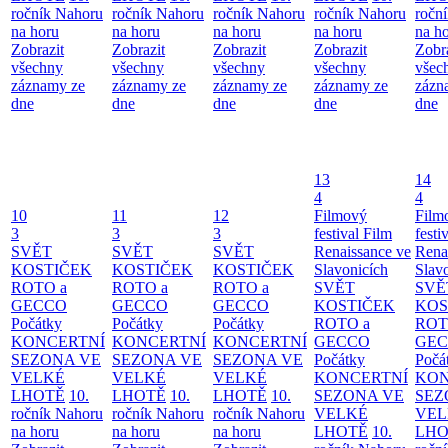
ročník Nahoru
ročník Nahoru
ročník Nahoru
ročník Nahoru
ročn
na horu
na horu
na horu
na horu
na h
Zobrazit
Zobrazit
Zobrazit
Zobrazit
Zobr
všechny
všechny
všechny
všechny
všec
záznamy ze
záznamy ze
záznamy ze
záznamy ze
zázn
dne
dne
dne
dne
dne
13
14
4
4
10
11
12
Filmový
Film
3
3
3
festival Film
festi
SVĚT
SVĚT
SVĚT
Renaissance ve
Rena
KOSTIČEK
KOSTIČEK
KOSTIČEK
Slavonicích
Slav
ROTO a
ROTO a
ROTO a
SVĚT
SVĚ
GECCO
GECCO
GECCO
KOSTIČEK
KOS
Počátky
Počátky
Počátky
ROTO a
ROT
KONCERTNÍ
KONCERTNÍ
KONCERTNÍ
GECCO
GE
SEZONA VE
SEZONA VE
SEZONA VE
Počátky
Počá
VELKÉ
VELKÉ
VELKÉ
KONCERTNÍ
KON
LHOTĚ
10.
LHOTĚ
10.
LHOTĚ
10.
SEZONA VE
SEZ
ročník Nahoru
ročník Nahoru
ročník Nahoru
VELKÉ
VEL
na horu
na horu
na horu
LHOTĚ
10.
LHO