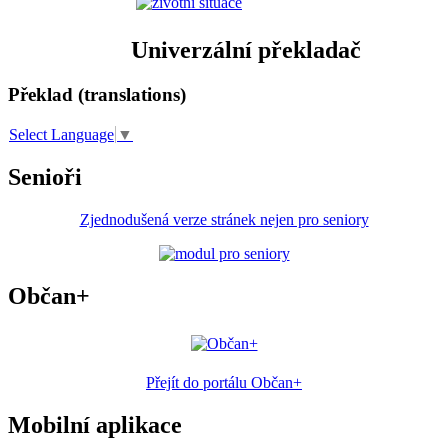
Univerzální překladač
Překlad (translations)
Select Language
▼
Senioři
Zjednodušená verze stránek nejen pro seniory
Občan+
Přejít do portálu Občan+
Mobilní aplikace