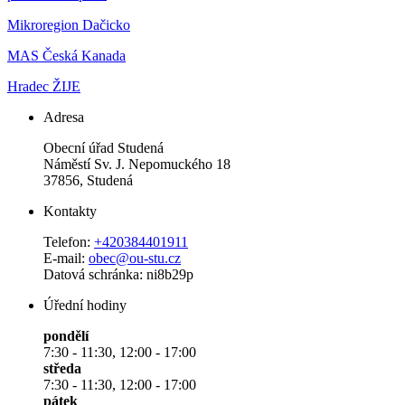
Mikroregion Dačicko
MAS Česká Kanada
Hradec ŽIJE
Adresa
Obecní úřad Studená
Náměstí Sv. J. Nepomuckého 18
37856, Studená
Kontakty
Telefon:
+420384401911
E-mail:
obec@ou-stu.cz
Datová schránka: ni8b29p
Úřední hodiny
pondělí
7:30 - 11:30, 12:00 - 17:00
středa
7:30 - 11:30, 12:00 - 17:00
pátek