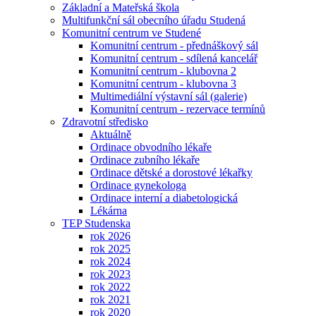
Základní a Mateřská škola
Multifunkční sál obecního úřadu Studená
Komunitní centrum ve Studené
Komunitní centrum - přednáškový sál
Komunitní centrum - sdílená kancelář
Komunitní centrum - klubovna 2
Komunitní centrum - klubovna 3
Multimediální výstavní sál (galerie)
Komunitní centrum - rezervace termínů
Zdravotní středisko
Aktuálně
Ordinace obvodního lékaře
Ordinace zubního lékaře
Ordinace dětské a dorostové lékařky
Ordinace gynekologa
Ordinace interní a diabetologická
Lékárna
TEP Studenska
rok 2026
rok 2025
rok 2024
rok 2023
rok 2022
rok 2021
rok 2020