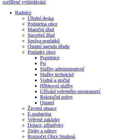
rozšířené vyhledávání
Radnice
Úřední deska
Podatelna obce
Matriční úřad
Stavební úřad
Správa poplatků
Ostatní agenda úřadu
Poplatky obce
Popelnice
Psi
Služby administrativní
Služby technické
Vodné a stočné
Hřbitovní služby
Užívání veřejného prostranství
Rekreační pobyt
Ostatní
Životní situace
E-podatelna
Veřejné zakázky
Dotace, příspěvky
Ztráty a nálezy
Rozpočet Obce Studená