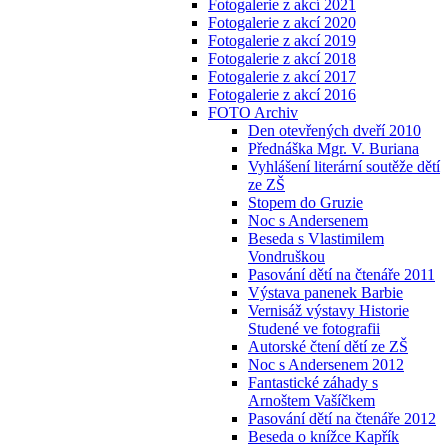
Fotogalerie z akcí 2021
Fotogalerie z akcí 2020
Fotogalerie z akcí 2019
Fotogalerie z akcí 2018
Fotogalerie z akcí 2017
Fotogalerie z akcí 2016
FOTO Archiv
Den otevřených dveří 2010
Přednáška Mgr. V. Buriana
Vyhlášení literární soutěže dětí
ze ZŠ
Stopem do Gruzie
Noc s Andersenem
Beseda s Vlastimilem
Vondruškou
Pasování dětí na čtenáře 2011
Výstava panenek Barbie
Vernisáž výstavy Historie
Studené ve fotografii
Autorské čtení dětí ze ZŠ
Noc s Andersenem 2012
Fantastické záhady s
Arnoštem Vašíčkem
Pasování dětí na čtenáře 2012
Beseda o knížce Kapřík