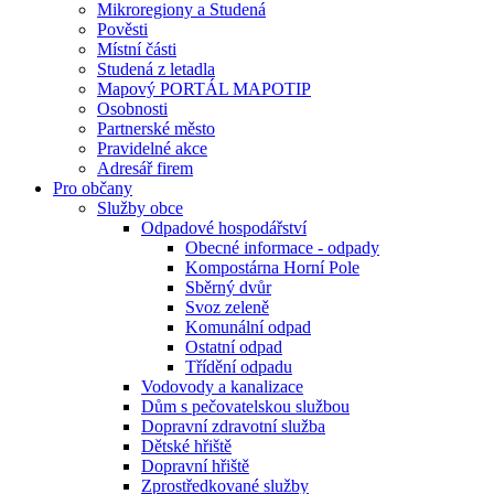
Mikroregiony a Studená
Pověsti
Místní části
Studená z letadla
Mapový PORTÁL MAPOTIP
Osobnosti
Partnerské město
Pravidelné akce
Adresář firem
Pro občany
Služby obce
Odpadové hospodářství
Obecné informace - odpady
Kompostárna Horní Pole
Sběrný dvůr
Svoz zeleně
Komunální odpad
Ostatní odpad
Třídění odpadu
Vodovody a kanalizace
Dům s pečovatelskou službou
Dopravní zdravotní služba
Dětské hřiště
Dopravní hřiště
Zprostředkované služby