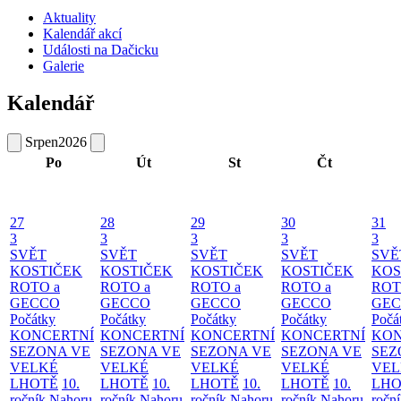
Aktuality
Kalendář akcí
Události na Dačicku
Galerie
Kalendář
Srpen
2026
Po
Út
St
Čt
27
28
29
30
31
3
3
3
3
3
SVĚT
SVĚT
SVĚT
SVĚT
SVĚ
KOSTIČEK
KOSTIČEK
KOSTIČEK
KOSTIČEK
KOS
ROTO a
ROTO a
ROTO a
ROTO a
ROT
GECCO
GECCO
GECCO
GECCO
GE
Počátky
Počátky
Počátky
Počátky
Počá
KONCERTNÍ
KONCERTNÍ
KONCERTNÍ
KONCERTNÍ
KON
SEZONA VE
SEZONA VE
SEZONA VE
SEZONA VE
SEZ
VELKÉ
VELKÉ
VELKÉ
VELKÉ
VEL
LHOTĚ
10.
LHOTĚ
10.
LHOTĚ
10.
LHOTĚ
10.
LHO
ročník Nahoru
ročník Nahoru
ročník Nahoru
ročník Nahoru
ročn