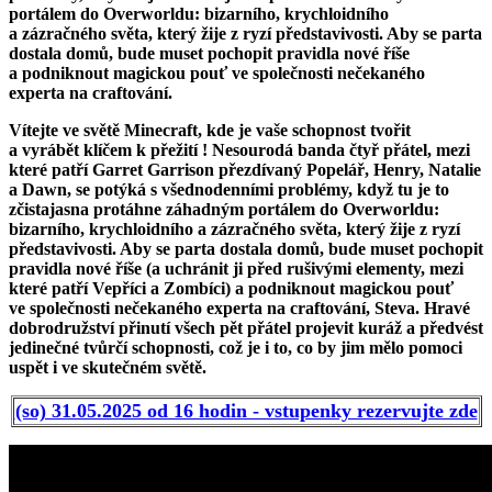
portálem do Overworldu: bizarního, krychloidního
a zázračného světa, který žije z ryzí představivosti. Aby se parta
dostala domů, bude muset pochopit pravidla nové říše
a podniknout magickou pouť ve společnosti nečekaného
experta na craftování.
Vítejte ve světě Minecraft, kde je vaše schopnost tvořit
a vyrábět klíčem k přežití ! Nesourodá banda čtyř přátel, mezi
které patří Garret Garrison přezdívaný Popelář, Henry, Natalie
a Dawn, se potýká s všednodenními problémy, když tu je to
zčistajasna protáhne záhadným portálem do Overworldu:
bizarního, krychloidního a zázračného světa, který žije z ryzí
představivosti. Aby se parta dostala domů, bude muset pochopit
pravidla nové říše (a uchránit ji před rušivými elementy, mezi
které patří Vepříci a Zombíci) a podniknout magickou pouť
ve společnosti nečekaného experta na craftování, Steva. Hravé
dobrodružství přinutí všech pět přátel projevit kuráž a předvést
jedinečné tvůrčí schopnosti, což je i to, co by jim mělo pomoci
uspět i ve skutečném světě.
(so) 31.05.2025 od 16 hodin - vstupenky rezervujte zde