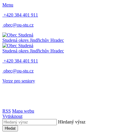
Menu
+420 384 401 911
obec@ou-stu.cz
Studená
okres Jindřichův Hradec
Studená
okres Jindřichův Hradec
+420 384 401 911
obec@ou-stu.cz
Verze pro seniory
RSS
Mapa webu
Vytisknout
Hledaný výraz
Hledat