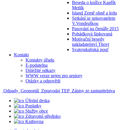
Beseda o knížce Kapřík
Metlík
Island Země ohně a ledu
Setkání se spisovatelem
V.Vondruškou
Pasování na čtenáře 2015
Pohádková šipkovaná
Motivační besedy
nakladatelství Thovt
Svatojakubská pouť
Kontakt
Kontakty úřadu
E-podatelna
Důležité odkazy
WWW verze nejen pro seniory
Otázky a odpovědi
Odpady
Geoportál
Zpravodaj TEP
Zápisy ze zastupitelstva
Úřední deska
Poplatky
Služby obce
Zdravotní středisko
Knihovna