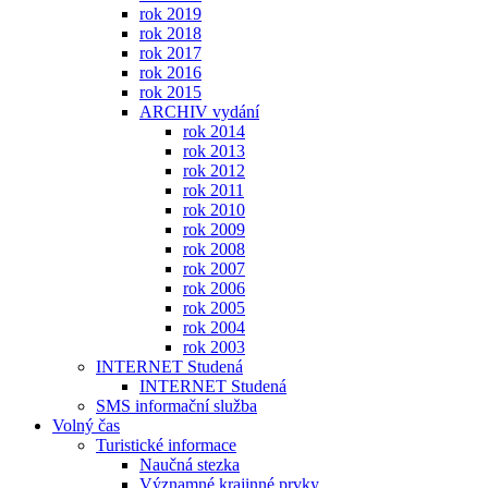
rok 2019
rok 2018
rok 2017
rok 2016
rok 2015
ARCHIV vydání
rok 2014
rok 2013
rok 2012
rok 2011
rok 2010
rok 2009
rok 2008
rok 2007
rok 2006
rok 2005
rok 2004
rok 2003
INTERNET Studená
INTERNET Studená
SMS informační služba
Volný čas
Turistické informace
Naučná stezka
Významné krajinné prvky