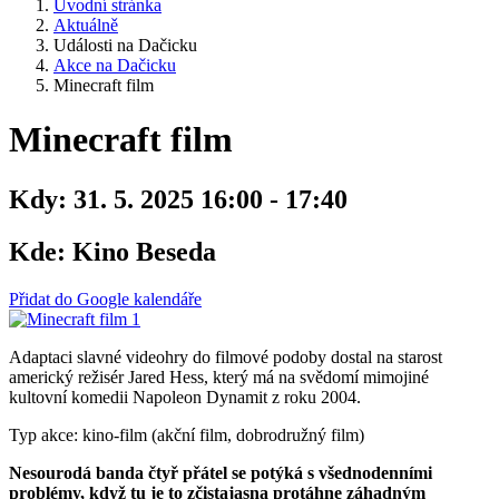
Úvodní stránka
Aktuálně
Události na Dačicku
Akce na Dačicku
Minecraft film
Minecraft film
Kdy:
31. 5. 2025 16:00 - 17:40
Kde:
Kino Beseda
Přidat do Google kalendáře
Adaptaci slavné videohry do filmové podoby dostal na starost
americký režisér Jared Hess, který má na svědomí mimojiné
kultovní komedii Napoleon Dynamit z roku 2004.
Typ akce: kino-film (akční film, dobrodružný film)
Nesourodá banda čtyř přátel se potýká s všednodenními
problémy, když tu je to zčistajasna protáhne záhadným