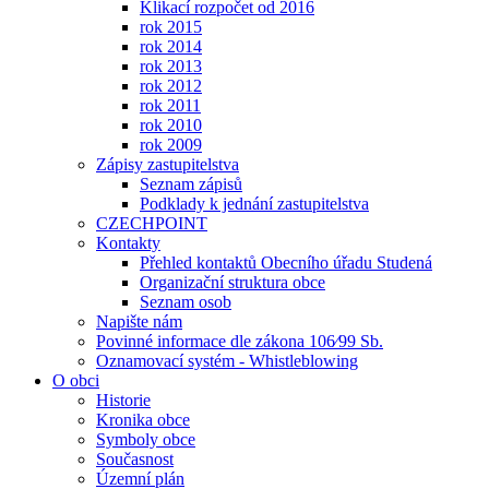
Klikací rozpočet od 2016
rok 2015
rok 2014
rok 2013
rok 2012
rok 2011
rok 2010
rok 2009
Zápisy zastupitelstva
Seznam zápisů
Podklady k jednání zastupitelstva
CZECHPOINT
Kontakty
Přehled kontaktů Obecního úřadu Studená
Organizační struktura obce
Seznam osob
Napište nám
Povinné informace dle zákona 106⁄99 Sb.
Oznamovací systém - Whistleblowing
O obci
Historie
Kronika obce
Symboly obce
Současnost
Územní plán