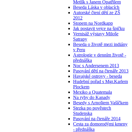
Metlík s Janem Opatřilem
Beseda Láska v oblacích
Autorské čtení dětí ze ZŠ
2012
Stopem na Nordkapp
Jak postavit vejce na špičku
Vernisáž výstavy Miloše
Satrapy
Beseda o životě mezi indiány
v Peru
Astrologie v denním životě -
přednáška
Noc s Andersenem 2013
Pasování dětí na čtenáře 2013
Havajské ostrovy - beseda
Hudební pořad s Mgr.Karlem
Plockem
Mexiko a Quatemala
Na ryby do Kanady
Besedy s Arnoštem Vašíčkem
Stezka po pověstech
Studenska
Pasování na čtenáře 2014
Cesta za domorodými kmeny
- přednáška