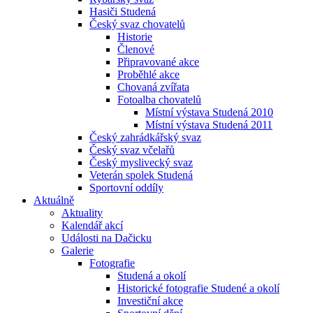
Hasiči Studená
Český svaz chovatelů
Historie
Členové
Připravované akce
Proběhlé akce
Chovaná zvířata
Fotoalba chovatelů
Místní výstava Studená 2010
Místní výstava Studená 2011
Český zahrádkářský svaz
Český svaz včelařů
Český myslivecký svaz
Veterán spolek Studená
Sportovní oddíly
Aktuálně
Aktuality
Kalendář akcí
Události na Dačicku
Galerie
Fotografie
Studená a okolí
Historické fotografie Studené a okolí
Investiční akce