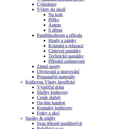
Cyklotrasy
Výlety do okolí
Na kole
Pěšky
Autem
S dětmi
Pamětihodnosti a příroda
Hrady a zámky
Koupání a relaxace
Církevní památky
Technické památky
Přírodní zajímavosti
Zimní sporty
Ubytování a stravování
Propagační materiály
Knihovna Vlasty Javořické
Výpůjční doba
Služby knihovny
Ceník služeb
On-line katalog
Kontakty knihovny
Fotky z akcí
Spolky & oddíly
Svaz tělesně postižených
Rybářský svaz