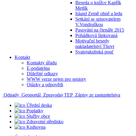
Beseda o knížce Kapřík
Metlík
Island Země ohně a ledu
Setkání se spisovatelem
V.Vondruškou
Pasování na čtenáře 2015
Pohádková šipkovaná
Motivační besedy
nakladatelství Thovt
Svatojakubská pouť
Kontakt
Kontakty úřadu
E-podatelna
Důležité odkazy
WWW verze nejen pro seniory
Otázky a odpovědi
Odpady
Geoportál
Zpravodaj TEP
Zápisy ze zastupitelstva
Úřední deska
Poplatky
Služby obce
Zdravotní středisko
Knihovna