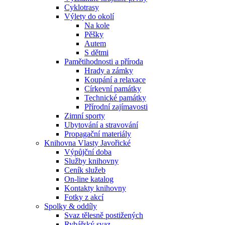
Cyklotrasy
Výlety do okolí
Na kole
Pěšky
Autem
S dětmi
Pamětihodnosti a příroda
Hrady a zámky
Koupání a relaxace
Církevní památky
Technické památky
Přírodní zajímavosti
Zimní sporty
Ubytování a stravování
Propagační materiály
Knihovna Vlasty Javořické
Výpůjční doba
Služby knihovny
Ceník služeb
On-line katalog
Kontakty knihovny
Fotky z akcí
Spolky & oddíly
Svaz tělesně postižených
Rybářský svaz