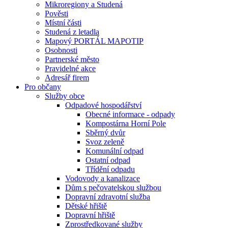
Mikroregiony a Studená
Pověsti
Místní části
Studená z letadla
Mapový PORTÁL MAPOTIP
Osobnosti
Partnerské město
Pravidelné akce
Adresář firem
Pro občany
Služby obce
Odpadové hospodářství
Obecné informace - odpady
Kompostárna Horní Pole
Sběrný dvůr
Svoz zeleně
Komunální odpad
Ostatní odpad
Třídění odpadu
Vodovody a kanalizace
Dům s pečovatelskou službou
Dopravní zdravotní služba
Dětské hřiště
Dopravní hřiště
Zprostředkované služby