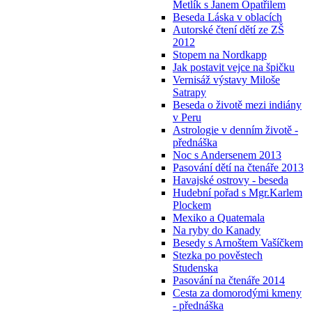
Metlík s Janem Opatřilem
Beseda Láska v oblacích
Autorské čtení dětí ze ZŠ
2012
Stopem na Nordkapp
Jak postavit vejce na špičku
Vernisáž výstavy Miloše
Satrapy
Beseda o životě mezi indiány
v Peru
Astrologie v denním životě -
přednáška
Noc s Andersenem 2013
Pasování dětí na čtenáře 2013
Havajské ostrovy - beseda
Hudební pořad s Mgr.Karlem
Plockem
Mexiko a Quatemala
Na ryby do Kanady
Besedy s Arnoštem Vašíčkem
Stezka po pověstech
Studenska
Pasování na čtenáře 2014
Cesta za domorodými kmeny
- přednáška