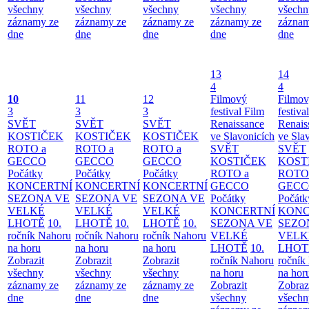
všechny
všechny
všechny
všechny
všechn
záznamy ze
záznamy ze
záznamy ze
záznamy ze
záznam
dne
dne
dne
dne
dne
13
14
4
4
10
11
12
Filmový
Filmo
3
3
3
festival Film
festiva
SVĚT
SVĚT
SVĚT
Renaissance
Renais
KOSTIČEK
KOSTIČEK
KOSTIČEK
ve Slavonicích
ve Sla
ROTO a
ROTO a
ROTO a
SVĚT
SVĚT
GECCO
GECCO
GECCO
KOSTIČEK
KOST
Počátky
Počátky
Počátky
ROTO a
ROTO
KONCERTNÍ
KONCERTNÍ
KONCERTNÍ
GECCO
GECC
SEZONA VE
SEZONA VE
SEZONA VE
Počátky
Počátk
VELKÉ
VELKÉ
VELKÉ
KONCERTNÍ
KONC
LHOTĚ
10.
LHOTĚ
10.
LHOTĚ
10.
SEZONA VE
SEZO
ročník Nahoru
ročník Nahoru
ročník Nahoru
VELKÉ
VELK
na horu
na horu
na horu
LHOTĚ
10.
LHOT
Zobrazit
Zobrazit
Zobrazit
ročník Nahoru
ročník
všechny
všechny
všechny
na horu
na hor
záznamy ze
záznamy ze
záznamy ze
Zobrazit
Zobraz
dne
dne
dne
všechny
všechn