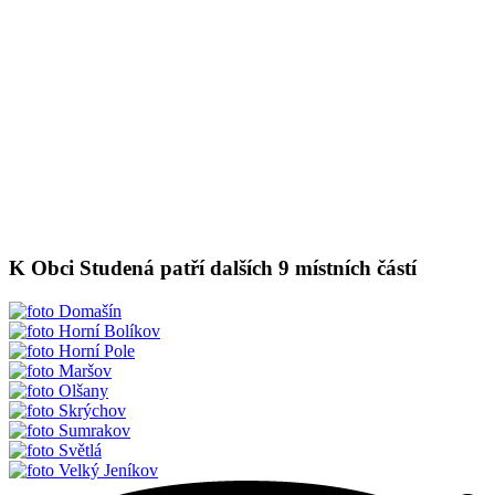
K Obci Studená patří dalších 9 místních částí
Domašín
Horní Bolíkov
Horní Pole
Maršov
Olšany
Skrýchov
Sumrakov
Světlá
Velký Jeníkov