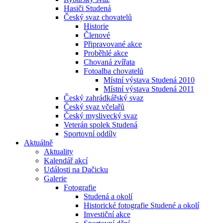
Hasiči Studená
Český svaz chovatelů
Historie
Členové
Připravované akce
Proběhlé akce
Chovaná zvířata
Fotoalba chovatelů
Místní výstava Studená 2010
Místní výstava Studená 2011
Český zahrádkářský svaz
Český svaz včelařů
Český myslivecký svaz
Veterán spolek Studená
Sportovní oddíly
Aktuálně
Aktuality
Kalendář akcí
Události na Dačicku
Galerie
Fotografie
Studená a okolí
Historické fotografie Studené a okolí
Investiční akce