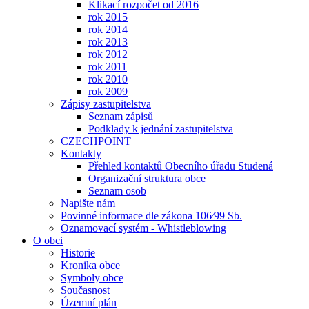
Klikací rozpočet od 2016
rok 2015
rok 2014
rok 2013
rok 2012
rok 2011
rok 2010
rok 2009
Zápisy zastupitelstva
Seznam zápisů
Podklady k jednání zastupitelstva
CZECHPOINT
Kontakty
Přehled kontaktů Obecního úřadu Studená
Organizační struktura obce
Seznam osob
Napište nám
Povinné informace dle zákona 106⁄99 Sb.
Oznamovací systém - Whistleblowing
O obci
Historie
Kronika obce
Symboly obce
Současnost
Územní plán