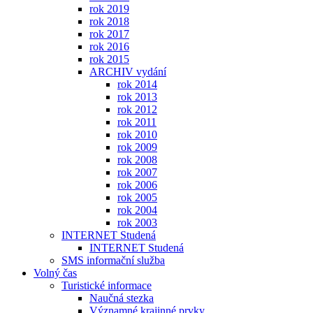
rok 2019
rok 2018
rok 2017
rok 2016
rok 2015
ARCHIV vydání
rok 2014
rok 2013
rok 2012
rok 2011
rok 2010
rok 2009
rok 2008
rok 2007
rok 2006
rok 2005
rok 2004
rok 2003
INTERNET Studená
INTERNET Studená
SMS informační služba
Volný čas
Turistické informace
Naučná stezka
Významné krajinné prvky