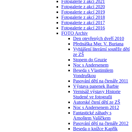
Fotogalerie z akcí 2021
Fotogalerie z akcí 2020
Fotogalerie z akcí 2019
Fotogalerie z akcí 2018
Fotogalerie z akcí 2017
Fotogalerie z akcí 2016
FOTO Archiv
Den otevřených dveří 2010
Přednáška Mgr. V. Buriana
Vyhlášení literární soutěže dětí
ze ZŠ
Stopem do Gruzie
Noc s Andersenem
Beseda s Vlastimilem
Vondruškou
Pasování dětí na čtenáře 2011
Výstava panenek Barbie
Vernisáž výstavy Historie
Studené ve fotografii
Autorské čtení dětí ze ZŠ
Noc s Andersenem 2012
Fantastické záhady s
Arnoštem Vašíčkem
Pasování dětí na čtenáře 2012
Beseda o knížce Kapřík