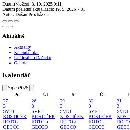
Datum vložení:
8. 10. 2025 9:11
Datum poslední aktualizace:
19. 5. 2026 7:31
Autor:
Dušan Procházka
Aktuálně
Aktuality
Kalendář akcí
Události na Dačicku
Galerie
Kalendář
Srpen
2026
Po
Út
St
Čt
27
28
29
30
31
3
3
3
3
3
SVĚT
SVĚT
SVĚT
SVĚT
SVĚT
KOSTIČEK
KOSTIČEK
KOSTIČEK
KOSTIČEK
KOST
ROTO a
ROTO a
ROTO a
ROTO a
ROTO
GECCO
GECCO
GECCO
GECCO
GECC