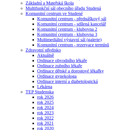
Základní a Mateřská škola
Multifunkční sál obecního úřadu Studená
Komunitní centrum ve Studené
Komunitní centrum - přednáškový sál
Komunitní centrum - sdílená kancelář
Komunitní centrum - klubovna 2
Komunitní centrum - klubovna 3
Multimediální výstavní sál (galerie)
Komunitní centrum - rezervace termínů
Zdravotní středisko
Aktuálně
Ordinace obvodního lékaře
Ordinace zubního lékaře
Ordinace dětské a dorostové lékařky
Ordinace gynekologa
Ordinace interní a diabetologická
Lékárna
TEP Studenska
rok 2026
rok 2025
rok 2024
rok 2023
rok 2022
rok 2021
rok 2020