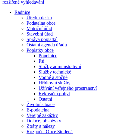
rozšířené vyhledávání
Radnice
Úřední deska
Podatelna obce
Matriční úřad
Stavební úřad
Správa poplatků
Ostatní agenda úřadu
Poplatky obce
Popelnice
Psi
Služby administrativní
Služby technické
Vodné a stočné
Hřbitovní služby
Užívání veřejného prostranství
Rekreační pobyt
Ostatní
Životní situace
E-podatelna
Veřejné zakázky
Dotace, příspěvky
Ztráty a nálezy
Rozpočet Obce Studená