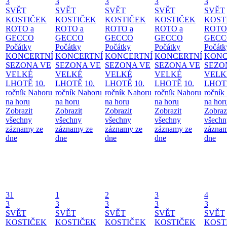
3
3
3
3
3
SVĚT
SVĚT
SVĚT
SVĚT
SVĚT
KOSTIČEK
KOSTIČEK
KOSTIČEK
KOSTIČEK
KOST
ROTO a
ROTO a
ROTO a
ROTO a
ROTO
GECCO
GECCO
GECCO
GECCO
GECC
Počátky
Počátky
Počátky
Počátky
Počátk
KONCERTNÍ
KONCERTNÍ
KONCERTNÍ
KONCERTNÍ
KONC
SEZONA VE
SEZONA VE
SEZONA VE
SEZONA VE
SEZO
VELKÉ
VELKÉ
VELKÉ
VELKÉ
VELK
LHOTĚ
10.
LHOTĚ
10.
LHOTĚ
10.
LHOTĚ
10.
LHOT
ročník Nahoru
ročník Nahoru
ročník Nahoru
ročník Nahoru
ročník
na horu
na horu
na horu
na horu
na hor
Zobrazit
Zobrazit
Zobrazit
Zobrazit
Zobraz
všechny
všechny
všechny
všechny
všechn
záznamy ze
záznamy ze
záznamy ze
záznamy ze
záznam
dne
dne
dne
dne
dne
31
1
2
3
4
3
3
3
3
3
SVĚT
SVĚT
SVĚT
SVĚT
SVĚT
KOSTIČEK
KOSTIČEK
KOSTIČEK
KOSTIČEK
KOST