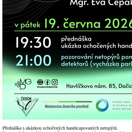
Přednáška s ukázkou ochočených handicapovaných netopýrů.