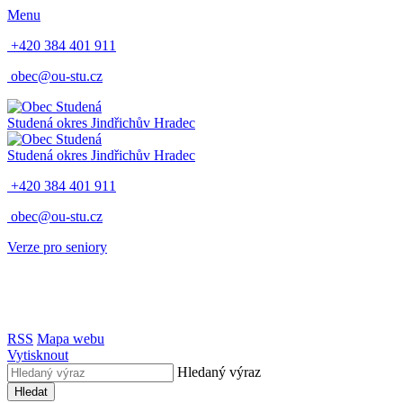
Menu
+420 384 401 911
obec@ou-stu.cz
Studená
okres Jindřichův Hradec
Studená
okres Jindřichův Hradec
+420 384 401 911
obec@ou-stu.cz
Verze pro seniory
RSS
Mapa webu
Vytisknout
Hledaný výraz
Hledat