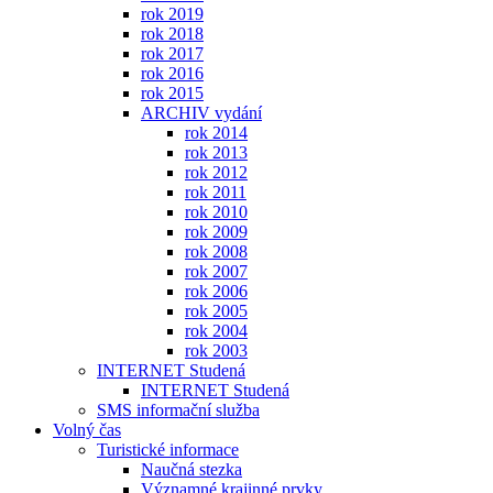
rok 2019
rok 2018
rok 2017
rok 2016
rok 2015
ARCHIV vydání
rok 2014
rok 2013
rok 2012
rok 2011
rok 2010
rok 2009
rok 2008
rok 2007
rok 2006
rok 2005
rok 2004
rok 2003
INTERNET Studená
INTERNET Studená
SMS informační služba
Volný čas
Turistické informace
Naučná stezka
Významné krajinné prvky