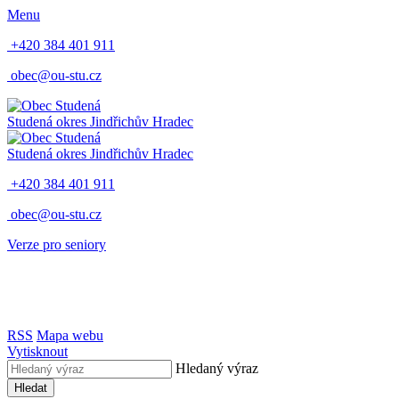
Menu
+420 384 401 911
obec@ou-stu.cz
Studená
okres Jindřichův Hradec
Studená
okres Jindřichův Hradec
+420 384 401 911
obec@ou-stu.cz
Verze pro seniory
RSS
Mapa webu
Vytisknout
Hledaný výraz
Hledat