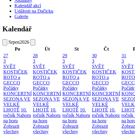
Aktuality
Kalendář akcí
Události na Dačicku
Galerie
Kalendář
Srpen
2026
Po
Út
St
Čt
27
28
29
30
31
3
3
3
3
3
SVĚT
SVĚT
SVĚT
SVĚT
SVĚT
KOSTIČEK
KOSTIČEK
KOSTIČEK
KOSTIČEK
KOST
ROTO a
ROTO a
ROTO a
ROTO a
ROTO
GECCO
GECCO
GECCO
GECCO
GECC
Počátky
Počátky
Počátky
Počátky
Počátk
KONCERTNÍ
KONCERTNÍ
KONCERTNÍ
KONCERTNÍ
KONC
SEZONA VE
SEZONA VE
SEZONA VE
SEZONA VE
SEZO
VELKÉ
VELKÉ
VELKÉ
VELKÉ
VELK
LHOTĚ
10.
LHOTĚ
10.
LHOTĚ
10.
LHOTĚ
10.
LHOT
ročník Nahoru
ročník Nahoru
ročník Nahoru
ročník Nahoru
ročník
na horu
na horu
na horu
na horu
na hor
Zobrazit
Zobrazit
Zobrazit
Zobrazit
Zobraz
všechny
všechny
všechny
všechny
všechn