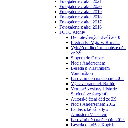
Fotogalerie z akcí 2021
Fotogalerie z akcí 2020
Fotogalerie z akcí 2019
Fotogalerie z akcí 2018
Fotogalerie z akcí 2017
Fotogalerie z akcí 2016
FOTO Archiv
Den otevřených dveří 2010
Přednáška Mgr. V. Buriana
Vyhlášení literární soutěže dětí
ze ZŠ
Stopem do Gruzie
Noc s Andersenem
Beseda s Vlastimilem
Vondruškou
Pasování dětí na čtenáře 2011
Výstava panenek Barbie
Vernisáž výstavy Historie
Studené ve fotografii
Autorské čtení dětí ze ZŠ
Noc s Andersenem 2012
Fantastické záhady s
Arnoštem Vašíčkem
Pasování dětí na čtenáře 2012
Beseda o knížce Kapřík