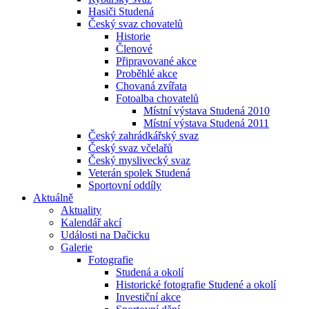
Hasiči Studená
Český svaz chovatelů
Historie
Členové
Připravované akce
Proběhlé akce
Chovaná zvířata
Fotoalba chovatelů
Místní výstava Studená 2010
Místní výstava Studená 2011
Český zahrádkářský svaz
Český svaz včelařů
Český myslivecký svaz
Veterán spolek Studená
Sportovní oddíly
Aktuálně
Aktuality
Kalendář akcí
Události na Dačicku
Galerie
Fotografie
Studená a okolí
Historické fotografie Studené a okolí
Investiční akce