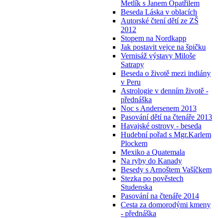
Metlík s Janem Opatřilem
Beseda Láska v oblacích
Autorské čtení dětí ze ZŠ
2012
Stopem na Nordkapp
Jak postavit vejce na špičku
Vernisáž výstavy Miloše
Satrapy
Beseda o životě mezi indiány
v Peru
Astrologie v denním životě -
přednáška
Noc s Andersenem 2013
Pasování dětí na čtenáře 2013
Havajské ostrovy - beseda
Hudební pořad s Mgr.Karlem
Plockem
Mexiko a Quatemala
Na ryby do Kanady
Besedy s Arnoštem Vašíčkem
Stezka po pověstech
Studenska
Pasování na čtenáře 2014
Cesta za domorodými kmeny
- přednáška