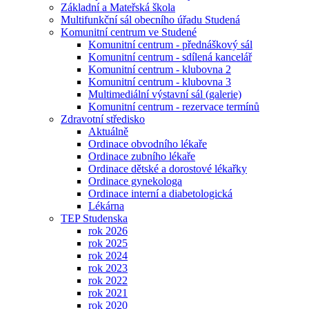
Základní a Mateřská škola
Multifunkční sál obecního úřadu Studená
Komunitní centrum ve Studené
Komunitní centrum - přednáškový sál
Komunitní centrum - sdílená kancelář
Komunitní centrum - klubovna 2
Komunitní centrum - klubovna 3
Multimediální výstavní sál (galerie)
Komunitní centrum - rezervace termínů
Zdravotní středisko
Aktuálně
Ordinace obvodního lékaře
Ordinace zubního lékaře
Ordinace dětské a dorostové lékařky
Ordinace gynekologa
Ordinace interní a diabetologická
Lékárna
TEP Studenska
rok 2026
rok 2025
rok 2024
rok 2023
rok 2022
rok 2021
rok 2020