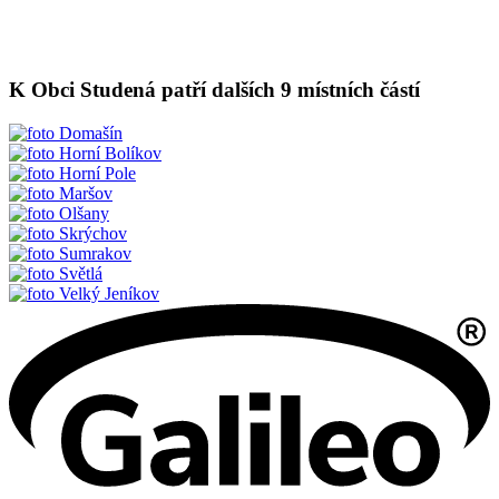
K Obci Studená patří dalších 9 místních částí
Domašín
Horní Bolíkov
Horní Pole
Maršov
Olšany
Skrýchov
Sumrakov
Světlá
Velký Jeníkov