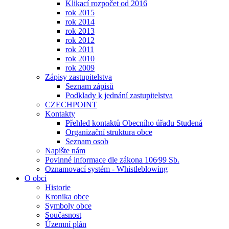
Klikací rozpočet od 2016
rok 2015
rok 2014
rok 2013
rok 2012
rok 2011
rok 2010
rok 2009
Zápisy zastupitelstva
Seznam zápisů
Podklady k jednání zastupitelstva
CZECHPOINT
Kontakty
Přehled kontaktů Obecního úřadu Studená
Organizační struktura obce
Seznam osob
Napište nám
Povinné informace dle zákona 106⁄99 Sb.
Oznamovací systém - Whistleblowing
O obci
Historie
Kronika obce
Symboly obce
Současnost
Územní plán