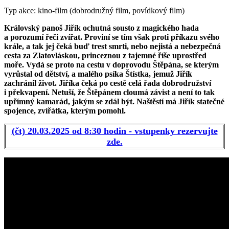
Typ akce: kino-film (dobrodružný film, povídkový film)
Královský panoš Jiřík ochutná sousto z magického hada
a porozumí řeči zvířat. Proviní se tím však proti příkazu svého
krále, a tak jej čeká buď trest smrti, nebo nejistá a nebezpečná
cesta za Zlatovláskou, princeznou z tajemné říše uprostřed
moře. Vydá se proto na cestu v doprovodu Štěpána, se kterým
vyrůstal od dětství, a malého psíka Štístka, jemuž Jiřík
zachránil život. Jiříka čeká po cestě celá řada dobrodružství
i překvapení. Netuší, že Štěpánem cloumá závist a není to tak
upřímný kamarád, jakým se zdál být. Naštěstí má Jiřík statečné
spojence, zvířátka, kterým pomohl.
(čt) 20.03.2025 od 8:30 hodin - vstupenky rezervujte
zde.