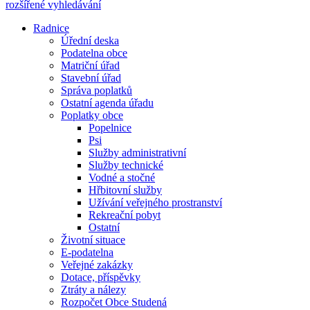
rozšířené vyhledávání
Radnice
Úřední deska
Podatelna obce
Matriční úřad
Stavební úřad
Správa poplatků
Ostatní agenda úřadu
Poplatky obce
Popelnice
Psi
Služby administrativní
Služby technické
Vodné a stočné
Hřbitovní služby
Užívání veřejného prostranství
Rekreační pobyt
Ostatní
Životní situace
E-podatelna
Veřejné zakázky
Dotace, příspěvky
Ztráty a nálezy
Rozpočet Obce Studená