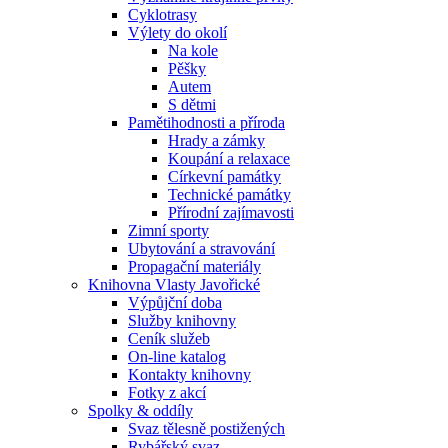
Cyklotrasy
Výlety do okolí
Na kole
Pěšky
Autem
S dětmi
Pamětihodnosti a příroda
Hrady a zámky
Koupání a relaxace
Církevní památky
Technické památky
Přírodní zajímavosti
Zimní sporty
Ubytování a stravování
Propagační materiály
Knihovna Vlasty Javořické
Výpůjční doba
Služby knihovny
Ceník služeb
On-line katalog
Kontakty knihovny
Fotky z akcí
Spolky & oddíly
Svaz tělesně postižených
Rybářský svaz