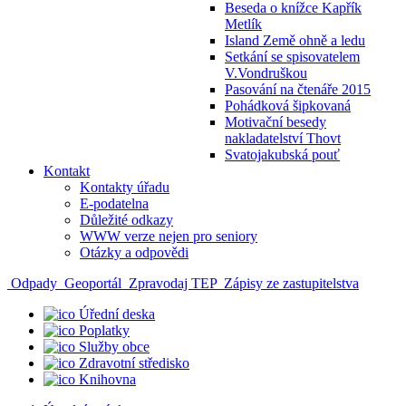
Beseda o knížce Kapřík
Metlík
Island Země ohně a ledu
Setkání se spisovatelem
V.Vondruškou
Pasování na čtenáře 2015
Pohádková šipkovaná
Motivační besedy
nakladatelství Thovt
Svatojakubská pouť
Kontakt
Kontakty úřadu
E-podatelna
Důležité odkazy
WWW verze nejen pro seniory
Otázky a odpovědi
Odpady
Geoportál
Zpravodaj TEP
Zápisy ze zastupitelstva
Úřední deska
Poplatky
Služby obce
Zdravotní středisko
Knihovna