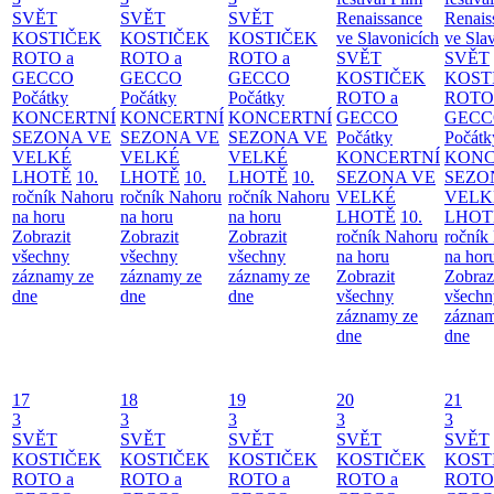
SVĚT
SVĚT
SVĚT
Renaissance
Renais
KOSTIČEK
KOSTIČEK
KOSTIČEK
ve Slavonicích
ve Sla
ROTO a
ROTO a
ROTO a
SVĚT
SVĚT
GECCO
GECCO
GECCO
KOSTIČEK
KOST
Počátky
Počátky
Počátky
ROTO a
ROTO
KONCERTNÍ
KONCERTNÍ
KONCERTNÍ
GECCO
GECC
SEZONA VE
SEZONA VE
SEZONA VE
Počátky
Počátk
VELKÉ
VELKÉ
VELKÉ
KONCERTNÍ
KONC
LHOTĚ
10.
LHOTĚ
10.
LHOTĚ
10.
SEZONA VE
SEZO
ročník Nahoru
ročník Nahoru
ročník Nahoru
VELKÉ
VELK
na horu
na horu
na horu
LHOTĚ
10.
LHOT
Zobrazit
Zobrazit
Zobrazit
ročník Nahoru
ročník
všechny
všechny
všechny
na horu
na hor
záznamy ze
záznamy ze
záznamy ze
Zobrazit
Zobraz
dne
dne
dne
všechny
všechn
záznamy ze
záznam
dne
dne
17
18
19
20
21
3
3
3
3
3
SVĚT
SVĚT
SVĚT
SVĚT
SVĚT
KOSTIČEK
KOSTIČEK
KOSTIČEK
KOSTIČEK
KOST
ROTO a
ROTO a
ROTO a
ROTO a
ROTO