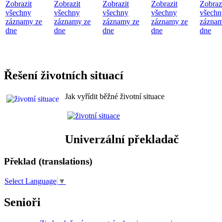
Zobrazit
Zobrazit
Zobrazit
Zobrazit
Zobraz
všechny
všechny
všechny
všechny
všechn
záznamy ze
záznamy ze
záznamy ze
záznamy ze
záznam
dne
dne
dne
dne
dne
Řešení životních situací
Jak vyřídit běžné životní situace
Univerzální překladač
Překlad (translations)
Select Language
▼
Senioři