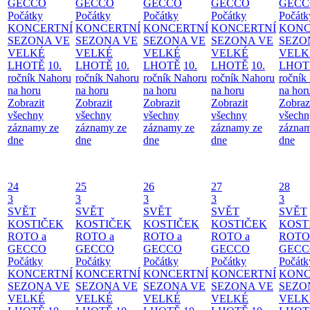
GECCO
GECCO
GECCO
GECCO
GECC
Počátky
Počátky
Počátky
Počátky
Počátk
KONCERTNÍ
KONCERTNÍ
KONCERTNÍ
KONCERTNÍ
KONC
SEZONA VE
SEZONA VE
SEZONA VE
SEZONA VE
SEZO
VELKÉ
VELKÉ
VELKÉ
VELKÉ
VELK
LHOTĚ
10.
LHOTĚ
10.
LHOTĚ
10.
LHOTĚ
10.
LHOT
ročník Nahoru
ročník Nahoru
ročník Nahoru
ročník Nahoru
ročník
na horu
na horu
na horu
na horu
na hor
Zobrazit
Zobrazit
Zobrazit
Zobrazit
Zobraz
všechny
všechny
všechny
všechny
všechn
záznamy ze
záznamy ze
záznamy ze
záznamy ze
záznam
dne
dne
dne
dne
dne
24
25
26
27
28
3
3
3
3
3
SVĚT
SVĚT
SVĚT
SVĚT
SVĚT
KOSTIČEK
KOSTIČEK
KOSTIČEK
KOSTIČEK
KOST
ROTO a
ROTO a
ROTO a
ROTO a
ROTO
GECCO
GECCO
GECCO
GECCO
GECC
Počátky
Počátky
Počátky
Počátky
Počátk
KONCERTNÍ
KONCERTNÍ
KONCERTNÍ
KONCERTNÍ
KONC
SEZONA VE
SEZONA VE
SEZONA VE
SEZONA VE
SEZO
VELKÉ
VELKÉ
VELKÉ
VELKÉ
VELK