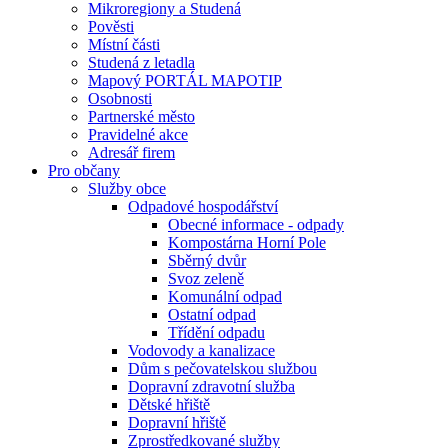
Mikroregiony a Studená
Pověsti
Místní části
Studená z letadla
Mapový PORTÁL MAPOTIP
Osobnosti
Partnerské město
Pravidelné akce
Adresář firem
Pro občany
Služby obce
Odpadové hospodářství
Obecné informace - odpady
Kompostárna Horní Pole
Sběrný dvůr
Svoz zeleně
Komunální odpad
Ostatní odpad
Třídění odpadu
Vodovody a kanalizace
Dům s pečovatelskou službou
Dopravní zdravotní služba
Dětské hřiště
Dopravní hřiště
Zprostředkované služby