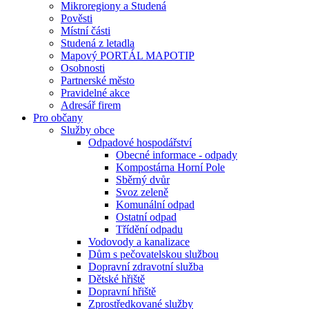
Mikroregiony a Studená
Pověsti
Místní části
Studená z letadla
Mapový PORTÁL MAPOTIP
Osobnosti
Partnerské město
Pravidelné akce
Adresář firem
Pro občany
Služby obce
Odpadové hospodářství
Obecné informace - odpady
Kompostárna Horní Pole
Sběrný dvůr
Svoz zeleně
Komunální odpad
Ostatní odpad
Třídění odpadu
Vodovody a kanalizace
Dům s pečovatelskou službou
Dopravní zdravotní služba
Dětské hřiště
Dopravní hřiště
Zprostředkované služby