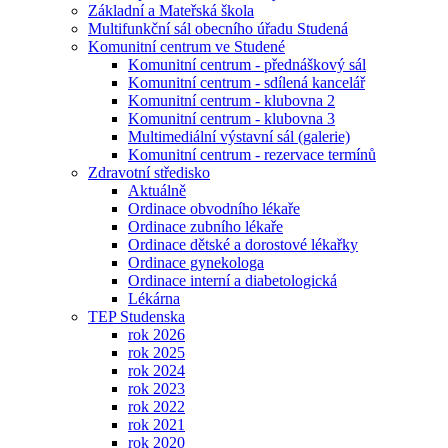
Základní a Mateřská škola
Multifunkční sál obecního úřadu Studená
Komunitní centrum ve Studené
Komunitní centrum - přednáškový sál
Komunitní centrum - sdílená kancelář
Komunitní centrum - klubovna 2
Komunitní centrum - klubovna 3
Multimediální výstavní sál (galerie)
Komunitní centrum - rezervace termínů
Zdravotní středisko
Aktuálně
Ordinace obvodního lékaře
Ordinace zubního lékaře
Ordinace dětské a dorostové lékařky
Ordinace gynekologa
Ordinace interní a diabetologická
Lékárna
TEP Studenska
rok 2026
rok 2025
rok 2024
rok 2023
rok 2022
rok 2021
rok 2020