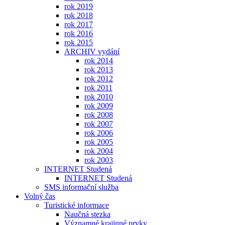
rok 2019
rok 2018
rok 2017
rok 2016
rok 2015
ARCHIV vydání
rok 2014
rok 2013
rok 2012
rok 2011
rok 2010
rok 2009
rok 2008
rok 2007
rok 2006
rok 2005
rok 2004
rok 2003
INTERNET Studená
INTERNET Studená
SMS informační služba
Volný čas
Turistické informace
Naučná stezka
Významné krajinné prvky