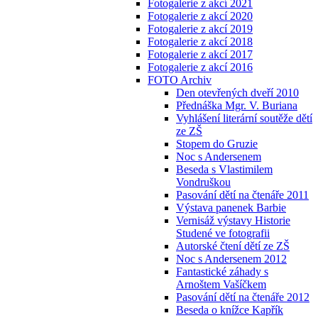
Fotogalerie z akcí 2021
Fotogalerie z akcí 2020
Fotogalerie z akcí 2019
Fotogalerie z akcí 2018
Fotogalerie z akcí 2017
Fotogalerie z akcí 2016
FOTO Archiv
Den otevřených dveří 2010
Přednáška Mgr. V. Buriana
Vyhlášení literární soutěže dětí
ze ZŠ
Stopem do Gruzie
Noc s Andersenem
Beseda s Vlastimilem
Vondruškou
Pasování dětí na čtenáře 2011
Výstava panenek Barbie
Vernisáž výstavy Historie
Studené ve fotografii
Autorské čtení dětí ze ZŠ
Noc s Andersenem 2012
Fantastické záhady s
Arnoštem Vašíčkem
Pasování dětí na čtenáře 2012
Beseda o knížce Kapřík