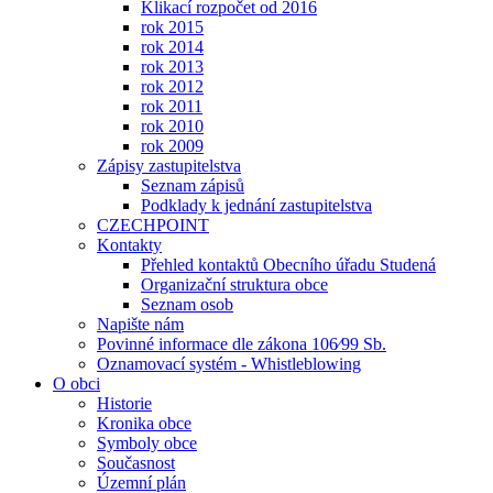
Klikací rozpočet od 2016
rok 2015
rok 2014
rok 2013
rok 2012
rok 2011
rok 2010
rok 2009
Zápisy zastupitelstva
Seznam zápisů
Podklady k jednání zastupitelstva
CZECHPOINT
Kontakty
Přehled kontaktů Obecního úřadu Studená
Organizační struktura obce
Seznam osob
Napište nám
Povinné informace dle zákona 106⁄99 Sb.
Oznamovací systém - Whistleblowing
O obci
Historie
Kronika obce
Symboly obce
Současnost
Územní plán