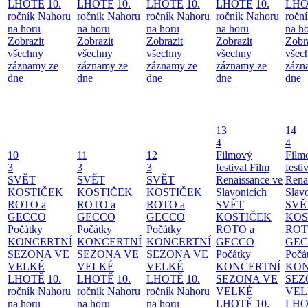
LHOTĚ
10.
LHOTĚ
10.
LHOTĚ
10.
LHOTĚ
10.
LHO
ročník Nahoru
ročník Nahoru
ročník Nahoru
ročník Nahoru
ročn
na horu
na horu
na horu
na horu
na h
Zobrazit
Zobrazit
Zobrazit
Zobrazit
Zobr
všechny
všechny
všechny
všechny
všec
záznamy ze
záznamy ze
záznamy ze
záznamy ze
zázn
dne
dne
dne
dne
dne
13
14
4
4
10
11
12
Filmový
Film
3
3
3
festival Film
festi
SVĚT
SVĚT
SVĚT
Renaissance ve
Rena
KOSTIČEK
KOSTIČEK
KOSTIČEK
Slavonicích
Slav
ROTO a
ROTO a
ROTO a
SVĚT
SVĚ
GECCO
GECCO
GECCO
KOSTIČEK
KOS
Počátky
Počátky
Počátky
ROTO a
ROT
KONCERTNÍ
KONCERTNÍ
KONCERTNÍ
GECCO
GE
SEZONA VE
SEZONA VE
SEZONA VE
Počátky
Počá
VELKÉ
VELKÉ
VELKÉ
KONCERTNÍ
KON
LHOTĚ
10.
LHOTĚ
10.
LHOTĚ
10.
SEZONA VE
SEZ
ročník Nahoru
ročník Nahoru
ročník Nahoru
VELKÉ
VEL
na horu
na horu
na horu
LHOTĚ
10.
LHO