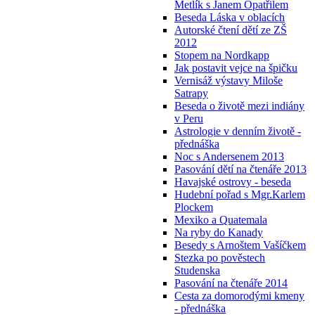
Metlík s Janem Opatřilem
Beseda Láska v oblacích
Autorské čtení dětí ze ZŠ
2012
Stopem na Nordkapp
Jak postavit vejce na špičku
Vernisáž výstavy Miloše
Satrapy
Beseda o životě mezi indiány
v Peru
Astrologie v denním životě -
přednáška
Noc s Andersenem 2013
Pasování dětí na čtenáře 2013
Havajské ostrovy - beseda
Hudební pořad s Mgr.Karlem
Plockem
Mexiko a Quatemala
Na ryby do Kanady
Besedy s Arnoštem Vašíčkem
Stezka po pověstech
Studenska
Pasování na čtenáře 2014
Cesta za domorodými kmeny
- přednáška