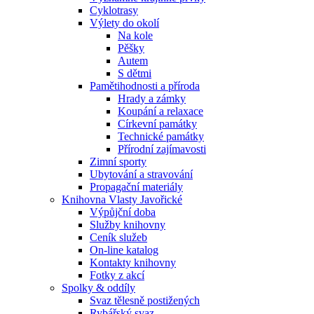
Cyklotrasy
Výlety do okolí
Na kole
Pěšky
Autem
S dětmi
Pamětihodnosti a příroda
Hrady a zámky
Koupání a relaxace
Církevní památky
Technické památky
Přírodní zajímavosti
Zimní sporty
Ubytování a stravování
Propagační materiály
Knihovna Vlasty Javořické
Výpůjční doba
Služby knihovny
Ceník služeb
On-line katalog
Kontakty knihovny
Fotky z akcí
Spolky & oddíly
Svaz tělesně postižených
Rybářský svaz