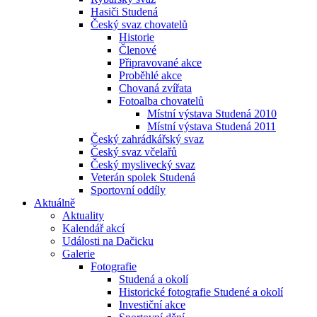
Hasiči Studená
Český svaz chovatelů
Historie
Členové
Připravované akce
Proběhlé akce
Chovaná zvířata
Fotoalba chovatelů
Místní výstava Studená 2010
Místní výstava Studená 2011
Český zahrádkářský svaz
Český svaz včelařů
Český myslivecký svaz
Veterán spolek Studená
Sportovní oddíly
Aktuálně
Aktuality
Kalendář akcí
Události na Dačicku
Galerie
Fotografie
Studená a okolí
Historické fotografie Studené a okolí
Investiční akce