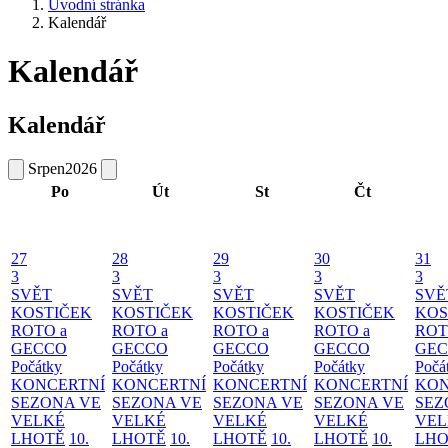
Úvodní stránka
Kalendář
Kalendář
Kalendář
Srpen
2026
Po
Út
St
Čt
27
28
29
30
31
3
3
3
3
3
SVĚT
SVĚT
SVĚT
SVĚT
SVĚ
KOSTIČEK
KOSTIČEK
KOSTIČEK
KOSTIČEK
KOS
ROTO a
ROTO a
ROTO a
ROTO a
ROT
GECCO
GECCO
GECCO
GECCO
GE
Počátky
Počátky
Počátky
Počátky
Počá
KONCERTNÍ
KONCERTNÍ
KONCERTNÍ
KONCERTNÍ
KON
SEZONA VE
SEZONA VE
SEZONA VE
SEZONA VE
SEZ
VELKÉ
VELKÉ
VELKÉ
VELKÉ
VEL
LHOTĚ
10.
LHOTĚ
10.
LHOTĚ
10.
LHOTĚ
10.
LHO