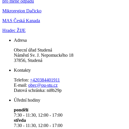
pro méně odpadu
Mikroregion Dačicko
MAS Česká Kanada
Hradec ŽIJE
Adresa
Obecní úřad Studená
Náměstí Sv. J. Nepomuckého 18
37856, Studená
Kontakty
Telefon:
+420384401911
E-mail:
obec@ou-stu.cz
Datová schránka: ni8b29p
Úřední hodiny
pondělí
7:30 - 11:30, 12:00 - 17:00
středa
7:30 - 11:30, 12:00 - 17:00