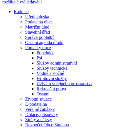
rozšířené vyhledávání
Radnice
Úřední deska
Podatelna obce
Matriční úřad
Stavební úřad
Správa poplatků
Ostatní agenda úřadu
Poplatky obce
Popelnice
Psi
Služby administrativní
Služby technické
Vodné a stočné
Hřbitovní služby
Užívání veřejného prostranství
Rekreační pobyt
Ostatní
Životní situace
E-podatelna
Veřejné zakázky
Dotace, příspěvky
Ztráty a nálezy
Rozpočet Obce Studená