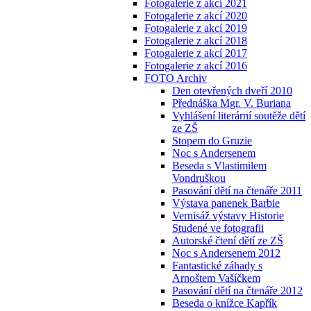
Fotogalerie z akcí 2021
Fotogalerie z akcí 2020
Fotogalerie z akcí 2019
Fotogalerie z akcí 2018
Fotogalerie z akcí 2017
Fotogalerie z akcí 2016
FOTO Archiv
Den otevřených dveří 2010
Přednáška Mgr. V. Buriana
Vyhlášení literární soutěže dětí
ze ZŠ
Stopem do Gruzie
Noc s Andersenem
Beseda s Vlastimilem
Vondruškou
Pasování dětí na čtenáře 2011
Výstava panenek Barbie
Vernisáž výstavy Historie
Studené ve fotografii
Autorské čtení dětí ze ZŠ
Noc s Andersenem 2012
Fantastické záhady s
Arnoštem Vašíčkem
Pasování dětí na čtenáře 2012
Beseda o knížce Kapřík