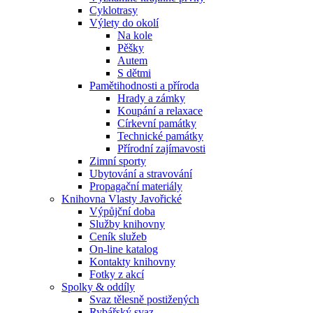
Cyklotrasy
Výlety do okolí
Na kole
Pěšky
Autem
S dětmi
Pamětihodnosti a příroda
Hrady a zámky
Koupání a relaxace
Církevní památky
Technické památky
Přírodní zajímavosti
Zimní sporty
Ubytování a stravování
Propagační materiály
Knihovna Vlasty Javořické
Výpůjční doba
Služby knihovny
Ceník služeb
On-line katalog
Kontakty knihovny
Fotky z akcí
Spolky & oddíly
Svaz tělesně postižených
Rybářský svaz