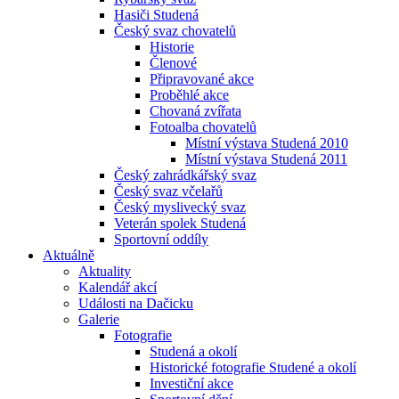
Hasiči Studená
Český svaz chovatelů
Historie
Členové
Připravované akce
Proběhlé akce
Chovaná zvířata
Fotoalba chovatelů
Místní výstava Studená 2010
Místní výstava Studená 2011
Český zahrádkářský svaz
Český svaz včelařů
Český myslivecký svaz
Veterán spolek Studená
Sportovní oddíly
Aktuálně
Aktuality
Kalendář akcí
Události na Dačicku
Galerie
Fotografie
Studená a okolí
Historické fotografie Studené a okolí
Investiční akce