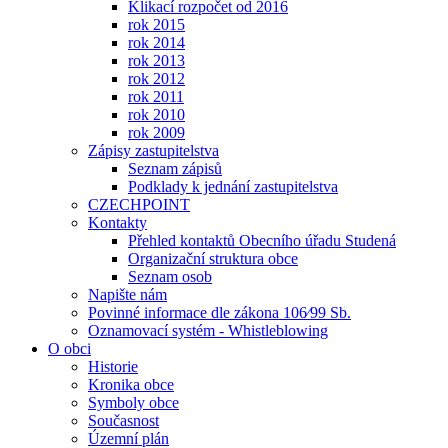
Klikací rozpočet od 2016
rok 2015
rok 2014
rok 2013
rok 2012
rok 2011
rok 2010
rok 2009
Zápisy zastupitelstva
Seznam zápisů
Podklady k jednání zastupitelstva
CZECHPOINT
Kontakty
Přehled kontaktů Obecního úřadu Studená
Organizační struktura obce
Seznam osob
Napište nám
Povinné informace dle zákona 106⁄99 Sb.
Oznamovací systém - Whistleblowing
O obci
Historie
Kronika obce
Symboly obce
Současnost
Územní plán