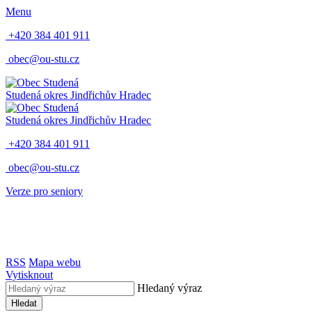
Menu
+420 384 401 911
obec@ou-stu.cz
Studená
okres Jindřichův Hradec
Studená
okres Jindřichův Hradec
+420 384 401 911
obec@ou-stu.cz
Verze pro seniory
RSS
Mapa webu
Vytisknout
Hledaný výraz
Hledat