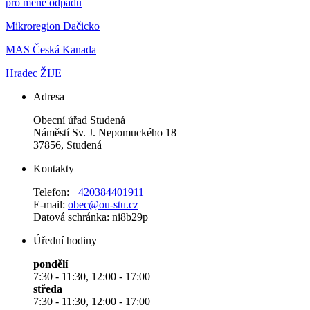
pro méně odpadu
Mikroregion Dačicko
MAS Česká Kanada
Hradec ŽIJE
Adresa
Obecní úřad Studená
Náměstí Sv. J. Nepomuckého 18
37856, Studená
Kontakty
Telefon:
+420384401911
E-mail:
obec@ou-stu.cz
Datová schránka: ni8b29p
Úřední hodiny
pondělí
7:30 - 11:30, 12:00 - 17:00
středa
7:30 - 11:30, 12:00 - 17:00