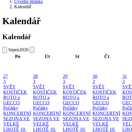
Úvodní stránka
Kalendář
Kalendář
Kalendář
Srpen
2026
Po
Út
St
Čt
27
28
29
30
31
3
3
3
3
3
SVĚT
SVĚT
SVĚT
SVĚT
SVĚ
KOSTIČEK
KOSTIČEK
KOSTIČEK
KOSTIČEK
KOS
ROTO a
ROTO a
ROTO a
ROTO a
ROT
GECCO
GECCO
GECCO
GECCO
GE
Počátky
Počátky
Počátky
Počátky
Počá
KONCERTNÍ
KONCERTNÍ
KONCERTNÍ
KONCERTNÍ
KON
SEZONA VE
SEZONA VE
SEZONA VE
SEZONA VE
SEZ
VELKÉ
VELKÉ
VELKÉ
VELKÉ
VEL
LHOTĚ
10.
LHOTĚ
10.
LHOTĚ
10.
LHOTĚ
10.
LHO