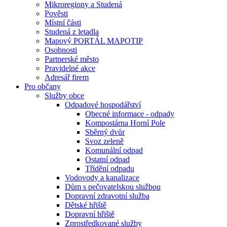
Mikroregiony a Studená
Pověsti
Místní části
Studená z letadla
Mapový PORTÁL MAPOTIP
Osobnosti
Partnerské město
Pravidelné akce
Adresář firem
Pro občany
Služby obce
Odpadové hospodářství
Obecné informace - odpady
Kompostárna Horní Pole
Sběrný dvůr
Svoz zeleně
Komunální odpad
Ostatní odpad
Třídění odpadu
Vodovody a kanalizace
Dům s pečovatelskou službou
Dopravní zdravotní služba
Dětské hřiště
Dopravní hřiště
Zprostředkované služby