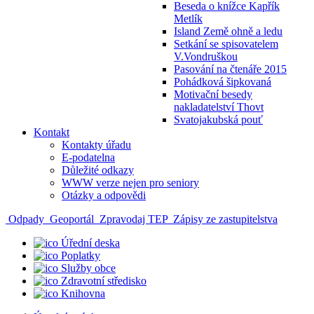
Beseda o knížce Kapřík
Metlík
Island Země ohně a ledu
Setkání se spisovatelem
V.Vondruškou
Pasování na čtenáře 2015
Pohádková šipkovaná
Motivační besedy
nakladatelství Thovt
Svatojakubská pouť
Kontakt
Kontakty úřadu
E-podatelna
Důležité odkazy
WWW verze nejen pro seniory
Otázky a odpovědi
Odpady
Geoportál
Zpravodaj TEP
Zápisy ze zastupitelstva
Úřední deska
Poplatky
Služby obce
Zdravotní středisko
Knihovna