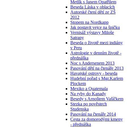
Metlík s Janem Opatřilem
Beseda Láska v oblacích
Autorské čtení dětí ze ZŠ
2012
Stopem na Nordkapp
Jak postavit vejce na špičku
Vernisáž výstavy Miloše
Satrapy
Beseda o životě mezi indiány
v Peru
Astrologie v denním životě -
přednáška
Noc s Andersenem 2013
Pasování dětí na čtenáře 2013
Havajské ostrovy - beseda
Hudební pořad s Mgr.Karlem
Plockem
Mexiko a Quatemala
Na ryby do Kanady
Besedy s Arnoštem Vašíčkem
Stezka po pověstech
Studenska
Pasování na čtenáře 2014
Cesta za domorodými kmeny
- přednáška