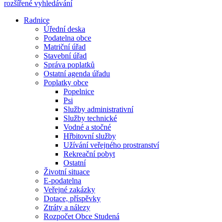
rozšířené vyhledávání
Radnice
Úřední deska
Podatelna obce
Matriční úřad
Stavební úřad
Správa poplatků
Ostatní agenda úřadu
Poplatky obce
Popelnice
Psi
Služby administrativní
Služby technické
Vodné a stočné
Hřbitovní služby
Užívání veřejného prostranství
Rekreační pobyt
Ostatní
Životní situace
E-podatelna
Veřejné zakázky
Dotace, příspěvky
Ztráty a nálezy
Rozpočet Obce Studená