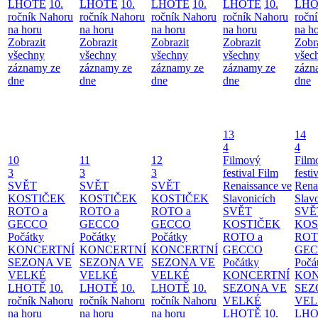
LHOTĚ
10.
LHOTĚ
10.
LHOTĚ
10.
LHOTĚ
10.
LHO
ročník Nahoru
ročník Nahoru
ročník Nahoru
ročník Nahoru
ročn
na horu
na horu
na horu
na horu
na h
Zobrazit
Zobrazit
Zobrazit
Zobrazit
Zobr
všechny
všechny
všechny
všechny
všec
záznamy ze
záznamy ze
záznamy ze
záznamy ze
zázn
dne
dne
dne
dne
dne
13
14
4
4
10
11
12
Filmový
Film
3
3
3
festival Film
festi
SVĚT
SVĚT
SVĚT
Renaissance ve
Rena
KOSTIČEK
KOSTIČEK
KOSTIČEK
Slavonicích
Slav
ROTO a
ROTO a
ROTO a
SVĚT
SVĚ
GECCO
GECCO
GECCO
KOSTIČEK
KOS
Počátky
Počátky
Počátky
ROTO a
ROT
KONCERTNÍ
KONCERTNÍ
KONCERTNÍ
GECCO
GE
SEZONA VE
SEZONA VE
SEZONA VE
Počátky
Počá
VELKÉ
VELKÉ
VELKÉ
KONCERTNÍ
KON
LHOTĚ
10.
LHOTĚ
10.
LHOTĚ
10.
SEZONA VE
SEZ
ročník Nahoru
ročník Nahoru
ročník Nahoru
VELKÉ
VEL
na horu
na horu
na horu
LHOTĚ
10.
LHO