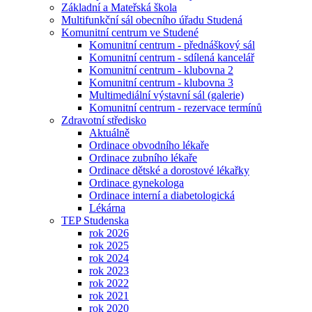
Základní a Mateřská škola
Multifunkční sál obecního úřadu Studená
Komunitní centrum ve Studené
Komunitní centrum - přednáškový sál
Komunitní centrum - sdílená kancelář
Komunitní centrum - klubovna 2
Komunitní centrum - klubovna 3
Multimediální výstavní sál (galerie)
Komunitní centrum - rezervace termínů
Zdravotní středisko
Aktuálně
Ordinace obvodního lékaře
Ordinace zubního lékaře
Ordinace dětské a dorostové lékařky
Ordinace gynekologa
Ordinace interní a diabetologická
Lékárna
TEP Studenska
rok 2026
rok 2025
rok 2024
rok 2023
rok 2022
rok 2021
rok 2020