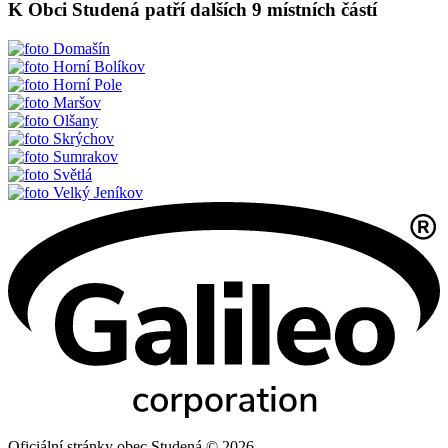
K Obci Studená patří dalších 9 místních částí
Domašín
Horní Bolíkov
Horní Pole
Maršov
Olšany
Skrýchov
Sumrakov
Světlá
Velký Jeníkov
Oficiální stránky obec Studená © 2026