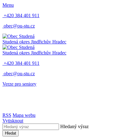
Menu
+420 384 401 911
obec@ou-stu.cz
Studená
okres Jindřichův Hradec
Studená
okres Jindřichův Hradec
+420 384 401 911
obec@ou-stu.cz
Verze pro seniory
RSS
Mapa webu
Vytisknout
Hledaný výraz
Hledat