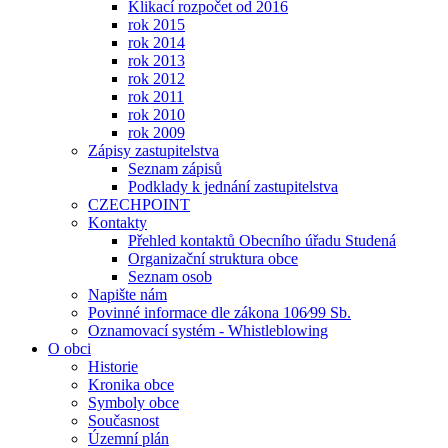
Klikací rozpočet od 2016
rok 2015
rok 2014
rok 2013
rok 2012
rok 2011
rok 2010
rok 2009
Zápisy zastupitelstva
Seznam zápisů
Podklady k jednání zastupitelstva
CZECHPOINT
Kontakty
Přehled kontaktů Obecního úřadu Studená
Organizační struktura obce
Seznam osob
Napište nám
Povinné informace dle zákona 106⁄99 Sb.
Oznamovací systém - Whistleblowing
O obci
Historie
Kronika obce
Symboly obce
Současnost
Územní plán