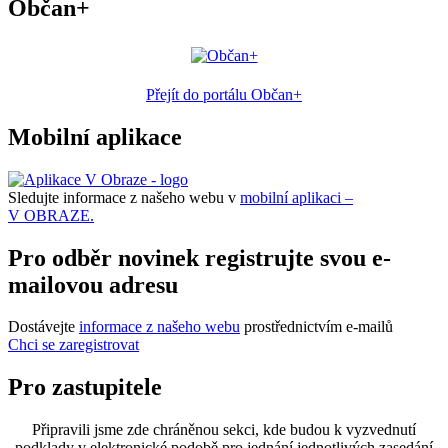
Občan+
Přejít do portálu Občan+
Mobilní aplikace
Sledujte informace z našeho webu v
mobilní aplikaci –
V OBRAZE.
Pro odběr novinek registrujte svou e-
mailovou adresu
Dostávejte
informace z našeho webu
prostřednictvím e-mailů
Chci se zaregistrovat
Pro zastupitele
Připravili jsme zde chráněnou sekci, kde budou k vyzvednutí
podklady v elektronické podobě pro jednání jednotlivých zasedání