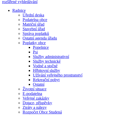
rozšířené vyhledávání
Radnice
Úřední deska
Podatelna obce
Matriční úřad
Stavební úřad
Správa poplatků
Ostatní agenda úřadu
Poplatky obce
Popelnice
Psi
Služby administrativní
Služby technické
Vodné a stočné
Hřbitovní služby
Užívání veřejného prostranství
Rekreační pobyt
Ostatní
Životní situace
E-podatelna
Veřejné zakázky
Dotace, příspěvky
Ztráty a nálezy
Rozpočet Obce Studená