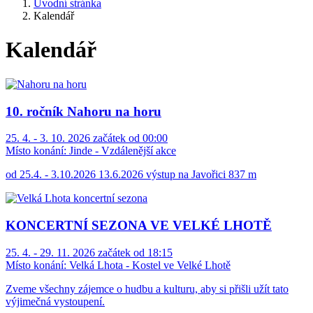
Úvodní stránka
Kalendář
Kalendář
10. ročník Nahoru na horu
25. 4. - 3. 10. 2026 začátek od 00:00
Místo konání:
Jinde - Vzdálenější akce
od 25.4. - 3.10.2026 13.6.2026 výstup na Javořici 837 m
KONCERTNÍ SEZONA VE VELKÉ LHOTĚ
25. 4. - 29. 11. 2026 začátek od 18:15
Místo konání:
Velká Lhota - Kostel ve Velké Lhotě
Zveme všechny zájemce o hudbu a kulturu, aby si přišli užít tato
výjimečná vystoupení.