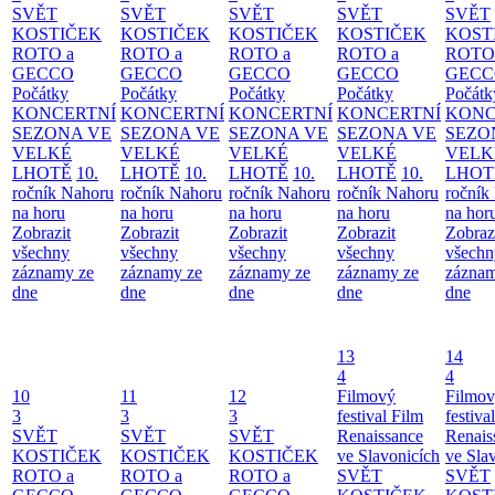
SVĚT
SVĚT
SVĚT
SVĚT
SVĚT
KOSTIČEK
KOSTIČEK
KOSTIČEK
KOSTIČEK
KOST
ROTO a
ROTO a
ROTO a
ROTO a
ROTO
GECCO
GECCO
GECCO
GECCO
GECC
Počátky
Počátky
Počátky
Počátky
Počátk
KONCERTNÍ
KONCERTNÍ
KONCERTNÍ
KONCERTNÍ
KONC
SEZONA VE
SEZONA VE
SEZONA VE
SEZONA VE
SEZO
VELKÉ
VELKÉ
VELKÉ
VELKÉ
VELK
LHOTĚ
10.
LHOTĚ
10.
LHOTĚ
10.
LHOTĚ
10.
LHOT
ročník Nahoru
ročník Nahoru
ročník Nahoru
ročník Nahoru
ročník
na horu
na horu
na horu
na horu
na hor
Zobrazit
Zobrazit
Zobrazit
Zobrazit
Zobraz
všechny
všechny
všechny
všechny
všechn
záznamy ze
záznamy ze
záznamy ze
záznamy ze
záznam
dne
dne
dne
dne
dne
13
14
4
4
10
11
12
Filmový
Filmo
3
3
3
festival Film
festiva
SVĚT
SVĚT
SVĚT
Renaissance
Renais
KOSTIČEK
KOSTIČEK
KOSTIČEK
ve Slavonicích
ve Sla
ROTO a
ROTO a
ROTO a
SVĚT
SVĚT