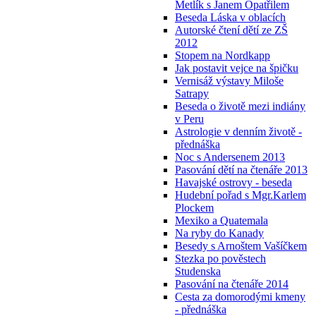
Metlík s Janem Opatřilem
Beseda Láska v oblacích
Autorské čtení dětí ze ZŠ
2012
Stopem na Nordkapp
Jak postavit vejce na špičku
Vernisáž výstavy Miloše
Satrapy
Beseda o životě mezi indiány
v Peru
Astrologie v denním životě -
přednáška
Noc s Andersenem 2013
Pasování dětí na čtenáře 2013
Havajské ostrovy - beseda
Hudební pořad s Mgr.Karlem
Plockem
Mexiko a Quatemala
Na ryby do Kanady
Besedy s Arnoštem Vašíčkem
Stezka po pověstech
Studenska
Pasování na čtenáře 2014
Cesta za domorodými kmeny
- přednáška