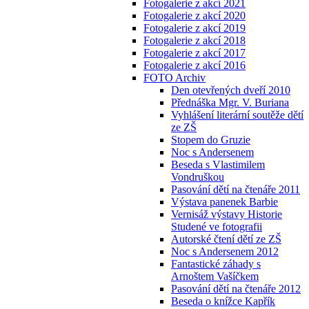
Fotogalerie z akcí 2021
Fotogalerie z akcí 2020
Fotogalerie z akcí 2019
Fotogalerie z akcí 2018
Fotogalerie z akcí 2017
Fotogalerie z akcí 2016
FOTO Archiv
Den otevřených dveří 2010
Přednáška Mgr. V. Buriana
Vyhlášení literární soutěže dětí
ze ZŠ
Stopem do Gruzie
Noc s Andersenem
Beseda s Vlastimilem
Vondruškou
Pasování dětí na čtenáře 2011
Výstava panenek Barbie
Vernisáž výstavy Historie
Studené ve fotografii
Autorské čtení dětí ze ZŠ
Noc s Andersenem 2012
Fantastické záhady s
Arnoštem Vašíčkem
Pasování dětí na čtenáře 2012
Beseda o knížce Kapřík