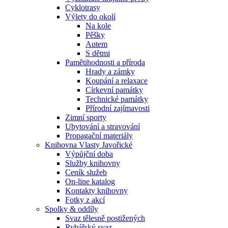
Cyklotrasy
Výlety do okolí
Na kole
Pěšky
Autem
S dětmi
Pamětihodnosti a příroda
Hrady a zámky
Koupání a relaxace
Církevní památky
Technické památky
Přírodní zajímavosti
Zimní sporty
Ubytování a stravování
Propagační materiály
Knihovna Vlasty Javořické
Výpůjční doba
Služby knihovny
Ceník služeb
On-line katalog
Kontakty knihovny
Fotky z akcí
Spolky & oddíly
Svaz tělesně postižených
Rybářský svaz