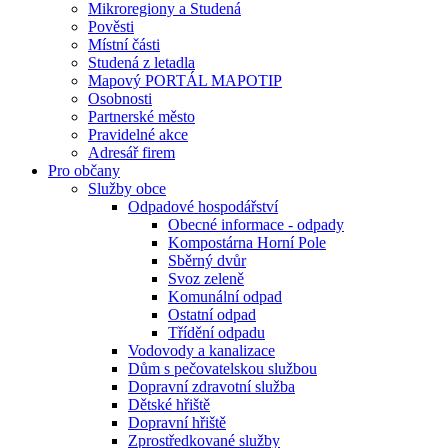
Mikroregiony a Studená
Pověsti
Místní části
Studená z letadla
Mapový PORTÁL MAPOTIP
Osobnosti
Partnerské město
Pravidelné akce
Adresář firem
Pro občany
Služby obce
Odpadové hospodářství
Obecné informace - odpady
Kompostárna Horní Pole
Sběrný dvůr
Svoz zeleně
Komunální odpad
Ostatní odpad
Třídění odpadu
Vodovody a kanalizace
Dům s pečovatelskou službou
Dopravní zdravotní služba
Dětské hřiště
Dopravní hřiště
Zprostředkované služby