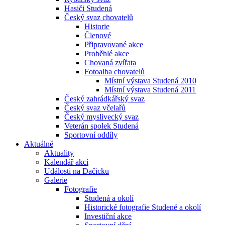
Hasiči Studená
Český svaz chovatelů
Historie
Členové
Připravované akce
Proběhlé akce
Chovaná zvířata
Fotoalba chovatelů
Místní výstava Studená 2010
Místní výstava Studená 2011
Český zahrádkářský svaz
Český svaz včelařů
Český myslivecký svaz
Veterán spolek Studená
Sportovní oddíly
Aktuálně
Aktuality
Kalendář akcí
Události na Dačicku
Galerie
Fotografie
Studená a okolí
Historické fotografie Studené a okolí
Investiční akce