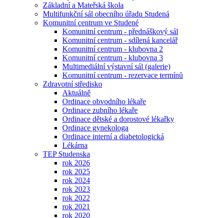
Základní a Mateřská škola
Multifunkční sál obecního úřadu Studená
Komunitní centrum ve Studené
Komunitní centrum - přednáškový sál
Komunitní centrum - sdílená kancelář
Komunitní centrum - klubovna 2
Komunitní centrum - klubovna 3
Multimediální výstavní sál (galerie)
Komunitní centrum - rezervace termínů
Zdravotní středisko
Aktuálně
Ordinace obvodního lékaře
Ordinace zubního lékaře
Ordinace dětské a dorostové lékařky
Ordinace gynekologa
Ordinace interní a diabetologická
Lékárna
TEP Studenska
rok 2026
rok 2025
rok 2024
rok 2023
rok 2022
rok 2021
rok 2020