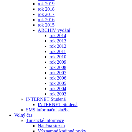
rok 2019
rok 2018
rok 2017
rok 2016
rok 2015
ARCHIV vydání
rok 2014
rok 2013
rok 2012
rok 2011
rok 2010
rok 2009
rok 2008
rok 2007
rok 2006
rok 2005
rok 2004
rok 2003
INTERNET Studená
INTERNET Studená
SMS informační služba
Volný čas
Turistické informace
Naučná stezka
Významné krajinné prvky