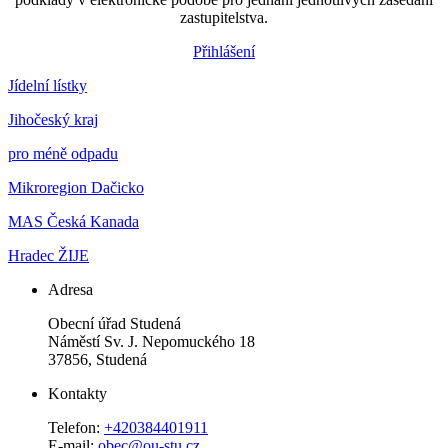
zastupitelstva.
Přihlášení
Jídelní lístky
Jihočeský kraj
pro méně odpadu
Mikroregion Dačicko
MAS Česká Kanada
Hradec ŽIJE
Adresa
Obecní úřad Studená
Náměstí Sv. J. Nepomuckého 18
37856, Studená
Kontakty
Telefon:
+420384401911
E-mail:
obec@ou-stu.cz