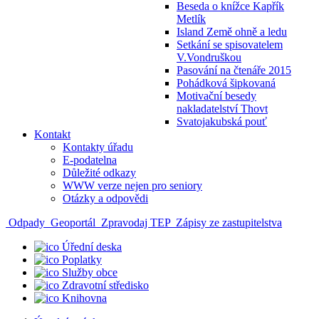
Beseda o knížce Kapřík
Metlík
Island Země ohně a ledu
Setkání se spisovatelem
V.Vondruškou
Pasování na čtenáře 2015
Pohádková šipkovaná
Motivační besedy
nakladatelství Thovt
Svatojakubská pouť
Kontakt
Kontakty úřadu
E-podatelna
Důležité odkazy
WWW verze nejen pro seniory
Otázky a odpovědi
Odpady
Geoportál
Zpravodaj TEP
Zápisy ze zastupitelstva
Úřední deska
Poplatky
Služby obce
Zdravotní středisko
Knihovna