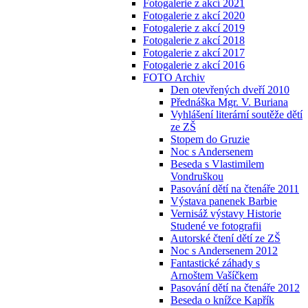
Fotogalerie z akcí 2021
Fotogalerie z akcí 2020
Fotogalerie z akcí 2019
Fotogalerie z akcí 2018
Fotogalerie z akcí 2017
Fotogalerie z akcí 2016
FOTO Archiv
Den otevřených dveří 2010
Přednáška Mgr. V. Buriana
Vyhlášení literární soutěže dětí
ze ZŠ
Stopem do Gruzie
Noc s Andersenem
Beseda s Vlastimilem
Vondruškou
Pasování dětí na čtenáře 2011
Výstava panenek Barbie
Vernisáž výstavy Historie
Studené ve fotografii
Autorské čtení dětí ze ZŠ
Noc s Andersenem 2012
Fantastické záhady s
Arnoštem Vašíčkem
Pasování dětí na čtenáře 2012
Beseda o knížce Kapřík