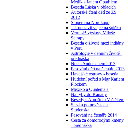
Metlík s Janem Opatřilem
Beseda Láska v oblacích
Autorské čtení dětí ze ZŠ
2012
Stopem na Nordkapp
Jak postavit vejce na špičku
Vernisáž výstavy Miloše
Satrapy
Beseda o životě mezi indiány
v Peru
Astrologie v denním životě -
přednáška
Noc s Andersenem 2013
Pasování dětí na čtenáře 2013
Havajské ostrovy - beseda
Hudební pořad s Mgr.Karlem
Plockem
Mexiko a Quatemala
Na ryby do Kanady
Besedy s Arnoštem Vašíčkem
Stezka po pověstech
Studenska
Pasování na čtenáře 2014
Cesta za domorodými kmeny
- přednáška