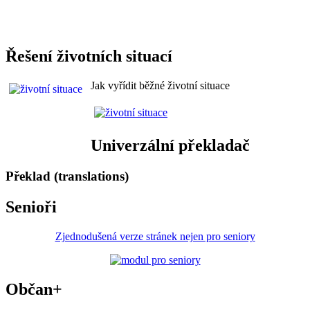
Řešení životních situací
Jak vyřídit běžné životní situace
Univerzální překladač
Překlad (translations)
Senioři
Zjednodušená verze stránek nejen pro seniory
Občan+