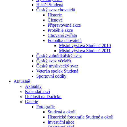
Hasiči Studená
Český svaz chovatelů
Historie
Členové
Připravované akce
Proběhlé akce
Chovaná zvířata
Fotoalba chovatelů
Místní výstava Studená 2010
Místní výstava Studená 2011
Český zahrádkářský svaz
Český svaz včelařů
Český myslivecký svaz
Veterán spolek Studená
Sportovní oddíly
Aktuálně
Aktuality
Kalendář akcí
Události na Dačicku
Galerie
Fotografie
Studená a okolí
Historické fotografie Studené a okolí
Investiční akce