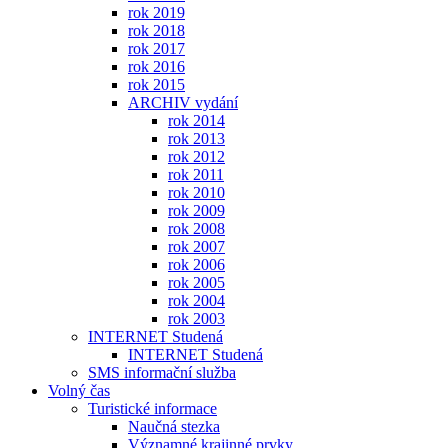
rok 2019
rok 2018
rok 2017
rok 2016
rok 2015
ARCHIV vydání
rok 2014
rok 2013
rok 2012
rok 2011
rok 2010
rok 2009
rok 2008
rok 2007
rok 2006
rok 2005
rok 2004
rok 2003
INTERNET Studená
INTERNET Studená
SMS informační služba
Volný čas
Turistické informace
Naučná stezka
Významné krajinné prvky