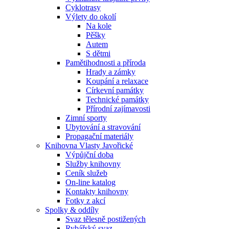
Cyklotrasy
Výlety do okolí
Na kole
Pěšky
Autem
S dětmi
Pamětihodnosti a příroda
Hrady a zámky
Koupání a relaxace
Církevní památky
Technické památky
Přírodní zajímavosti
Zimní sporty
Ubytování a stravování
Propagační materiály
Knihovna Vlasty Javořické
Výpůjční doba
Služby knihovny
Ceník služeb
On-line katalog
Kontakty knihovny
Fotky z akcí
Spolky & oddíly
Svaz tělesně postižených
Rybářský svaz