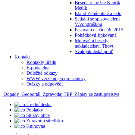
Beseda o knížce Kapřík
Metlík
Island Země ohně a ledu
Setkání se spisovatelem
V.Vondruškou
Pasování na čtenáře 2015
Pohádková šipkovaná
Motivační besedy
nakladatelství Thovt
Svatojakubská pouť
Kontakt
Kontakty úřadu
E-podatelna
Důležité odkazy
WWW verze nejen pro seniory
Otázky a odpovědi
Odpady
Geoportál
Zpravodaj TEP
Zápisy ze zastupitelstva
Úřední deska
Poplatky
Služby obce
Zdravotní středisko
Knihovna