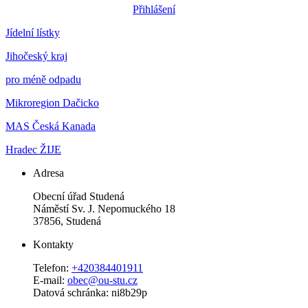
Přihlášení
Jídelní lístky
Jihočeský kraj
pro méně odpadu
Mikroregion Dačicko
MAS Česká Kanada
Hradec ŽIJE
Adresa
Obecní úřad Studená
Náměstí Sv. J. Nepomuckého 18
37856, Studená
Kontakty
Telefon:
+420384401911
E-mail:
obec@ou-stu.cz
Datová schránka: ni8b29p