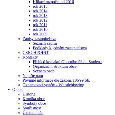
Klikací rozpočet od 2016
rok 2015
rok 2014
rok 2013
rok 2012
rok 2011
rok 2010
rok 2009
Zápisy zastupitelstva
Seznam zápisů
Podklady k jednání zastupitelstva
CZECHPOINT
Kontakty
Přehled kontaktů Obecního úřadu Studená
Organizační struktura obce
Seznam osob
Napište nám
Povinné informace dle zákona 106⁄99 Sb.
Oznamovací systém - Whistleblowing
O obci
Historie
Kronika obce
Symboly obce
Současnost
Územní plán