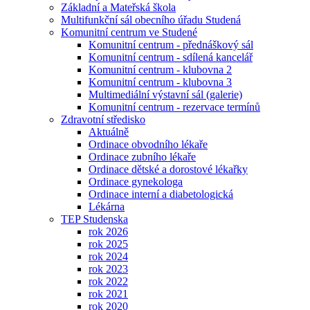
Základní a Mateřská škola
Multifunkční sál obecního úřadu Studená
Komunitní centrum ve Studené
Komunitní centrum - přednáškový sál
Komunitní centrum - sdílená kancelář
Komunitní centrum - klubovna 2
Komunitní centrum - klubovna 3
Multimediální výstavní sál (galerie)
Komunitní centrum - rezervace termínů
Zdravotní středisko
Aktuálně
Ordinace obvodního lékaře
Ordinace zubního lékaře
Ordinace dětské a dorostové lékařky
Ordinace gynekologa
Ordinace interní a diabetologická
Lékárna
TEP Studenska
rok 2026
rok 2025
rok 2024
rok 2023
rok 2022
rok 2021
rok 2020