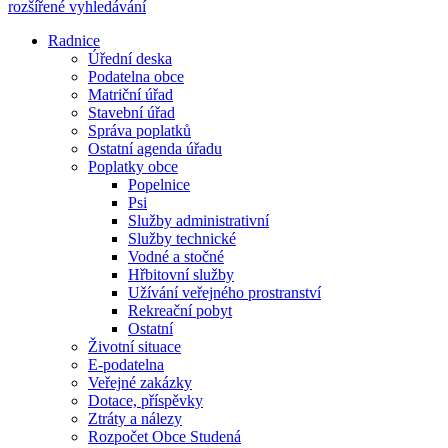
rozšířené vyhledávání
Radnice
Úřední deska
Podatelna obce
Matriční úřad
Stavební úřad
Správa poplatků
Ostatní agenda úřadu
Poplatky obce
Popelnice
Psi
Služby administrativní
Služby technické
Vodné a stočné
Hřbitovní služby
Užívání veřejného prostranství
Rekreační pobyt
Ostatní
Životní situace
E-podatelna
Veřejné zakázky
Dotace, příspěvky
Ztráty a nálezy
Rozpočet Obce Studená