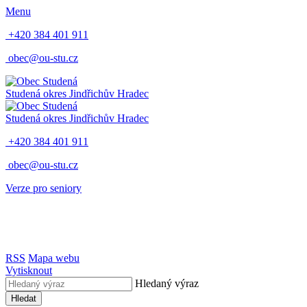
Menu
+420 384 401 911
obec@ou-stu.cz
Studená
okres Jindřichův Hradec
Studená
okres Jindřichův Hradec
+420 384 401 911
obec@ou-stu.cz
Verze pro seniory
RSS
Mapa webu
Vytisknout
Hledaný výraz
Hledat