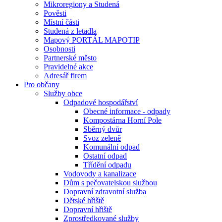
Mikroregiony a Studená
Pověsti
Místní části
Studená z letadla
Mapový PORTÁL MAPOTIP
Osobnosti
Partnerské město
Pravidelné akce
Adresář firem
Pro občany
Služby obce
Odpadové hospodářství
Obecné informace - odpady
Kompostárna Horní Pole
Sběrný dvůr
Svoz zeleně
Komunální odpad
Ostatní odpad
Třídění odpadu
Vodovody a kanalizace
Dům s pečovatelskou službou
Dopravní zdravotní služba
Dětské hřiště
Dopravní hřiště
Zprostředkované služby