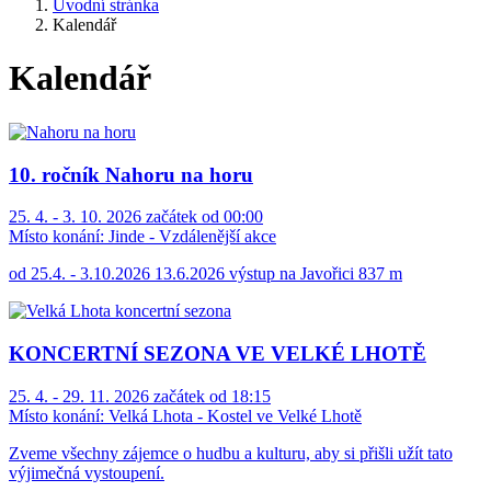
Úvodní stránka
Kalendář
Kalendář
10. ročník Nahoru na horu
25. 4. - 3. 10. 2026 začátek od 00:00
Místo konání:
Jinde - Vzdálenější akce
od 25.4. - 3.10.2026 13.6.2026 výstup na Javořici 837 m
KONCERTNÍ SEZONA VE VELKÉ LHOTĚ
25. 4. - 29. 11. 2026 začátek od 18:15
Místo konání:
Velká Lhota - Kostel ve Velké Lhotě
Zveme všechny zájemce o hudbu a kulturu, aby si přišli užít tato
výjimečná vystoupení.