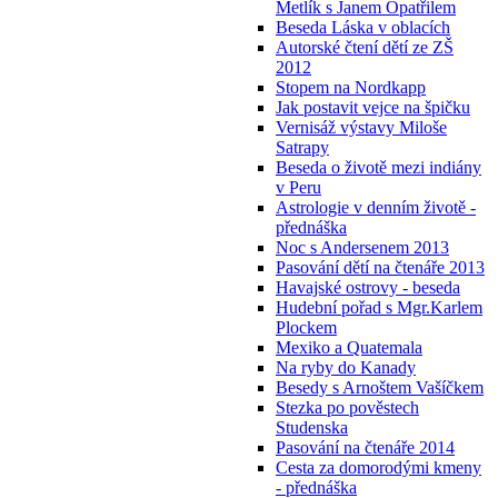
Metlík s Janem Opatřilem
Beseda Láska v oblacích
Autorské čtení dětí ze ZŠ
2012
Stopem na Nordkapp
Jak postavit vejce na špičku
Vernisáž výstavy Miloše
Satrapy
Beseda o životě mezi indiány
v Peru
Astrologie v denním životě -
přednáška
Noc s Andersenem 2013
Pasování dětí na čtenáře 2013
Havajské ostrovy - beseda
Hudební pořad s Mgr.Karlem
Plockem
Mexiko a Quatemala
Na ryby do Kanady
Besedy s Arnoštem Vašíčkem
Stezka po pověstech
Studenska
Pasování na čtenáře 2014
Cesta za domorodými kmeny
- přednáška