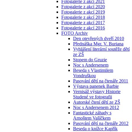
Fotogalerie z akcí 2021
Fotogalerie z akcí 2020
Fotogalerie z akcí 2019
Fotogalerie z akcí 2018
Fotogalerie z akcí 2017
Fotogalerie z akcí 2016
FOTO Archiv
Den otevřených dveří 2010
Přednáška Mgr. V. Buriana
Vyhlášení literární soutěže dětí
ze ZŠ
Stopem do Gruzie
Noc s Andersenem
Beseda s Vlastimilem
Vondruškou
Pasování dětí na čtenáře 2011
Výstava panenek Barbie
Vernisáž výstavy Historie
Studené ve fotografii
Autorské čtení dětí ze ZŠ
Noc s Andersenem 2012
Fantastické záhady s
Arnoštem Vašíčkem
Pasování dětí na čtenáře 2012
Beseda o knížce Kapřík