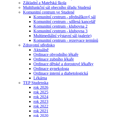
Základní a Mateřská škola
Multifunkční sál obecního úřadu Studená
Komunitní centrum ve Studené
Komunitní centrum - přednáškový sál
Komunitní centrum - sdílená kancelář
Komunitní centrum - klubovna 2
Komunitní centrum - klubovna 3
Multimediální výstavní sál (galerie)
Komunitní centrum - rezervace termínů
Zdravotní středisko
Aktuálně
Ordinace obvodního lékaře
Ordinace zubního lékaře
Ordinace dětské a dorostové lékařky
Ordinace gynekologa
Ordinace interní a diabetologická
Lékárna
TEP Studenska
rok 2026
rok 2025
rok 2024
rok 2023
rok 2022
rok 2021
rok 2020