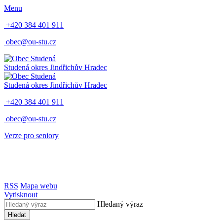
Menu
+420 384 401 911
obec@ou-stu.cz
Studená
okres Jindřichův Hradec
Studená
okres Jindřichův Hradec
+420 384 401 911
obec@ou-stu.cz
Verze pro seniory
RSS
Mapa webu
Vytisknout
Hledaný výraz
Hledat