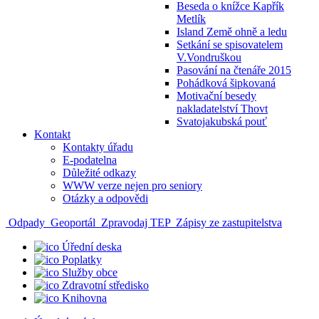
Beseda o knížce Kapřík
Metlík
Island Země ohně a ledu
Setkání se spisovatelem
V.Vondruškou
Pasování na čtenáře 2015
Pohádková šipkovaná
Motivační besedy
nakladatelství Thovt
Svatojakubská pouť
Kontakt
Kontakty úřadu
E-podatelna
Důležité odkazy
WWW verze nejen pro seniory
Otázky a odpovědi
Odpady
Geoportál
Zpravodaj TEP
Zápisy ze zastupitelstva
Úřední deska
Poplatky
Služby obce
Zdravotní středisko
Knihovna