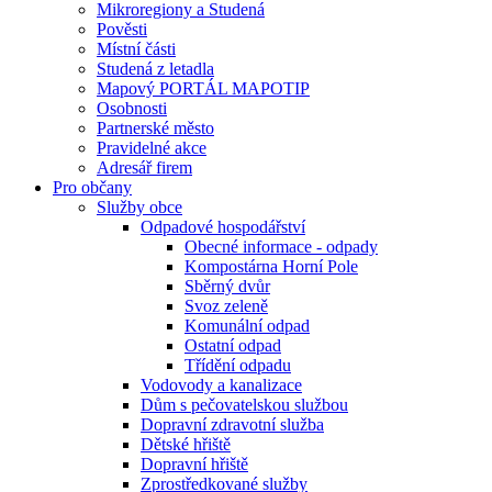
Mikroregiony a Studená
Pověsti
Místní části
Studená z letadla
Mapový PORTÁL MAPOTIP
Osobnosti
Partnerské město
Pravidelné akce
Adresář firem
Pro občany
Služby obce
Odpadové hospodářství
Obecné informace - odpady
Kompostárna Horní Pole
Sběrný dvůr
Svoz zeleně
Komunální odpad
Ostatní odpad
Třídění odpadu
Vodovody a kanalizace
Dům s pečovatelskou službou
Dopravní zdravotní služba
Dětské hřiště
Dopravní hřiště
Zprostředkované služby