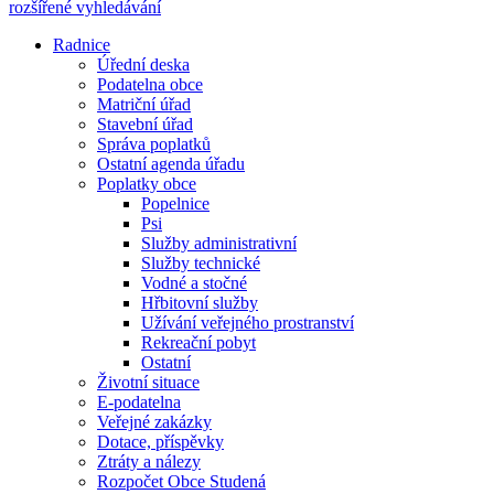
rozšířené vyhledávání
Radnice
Úřední deska
Podatelna obce
Matriční úřad
Stavební úřad
Správa poplatků
Ostatní agenda úřadu
Poplatky obce
Popelnice
Psi
Služby administrativní
Služby technické
Vodné a stočné
Hřbitovní služby
Užívání veřejného prostranství
Rekreační pobyt
Ostatní
Životní situace
E-podatelna
Veřejné zakázky
Dotace, příspěvky
Ztráty a nálezy
Rozpočet Obce Studená