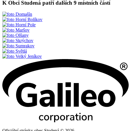
K Obci Studená patří dalších 9 místních částí
Domašín
Horní Bolíkov
Horní Pole
Maršov
Olšany
Skrýchov
Sumrakov
Světlá
Velký Jeníkov
Oficiální stránky obec Studená © 2026