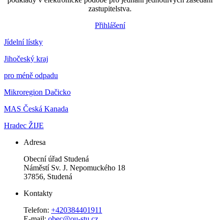
zastupitelstva.
Přihlášení
Jídelní lístky
Jihočeský kraj
pro méně odpadu
Mikroregion Dačicko
MAS Česká Kanada
Hradec ŽIJE
Adresa
Obecní úřad Studená
Náměstí Sv. J. Nepomuckého 18
37856, Studená
Kontakty
Telefon:
+420384401911
E-mail:
obec@ou-stu.cz