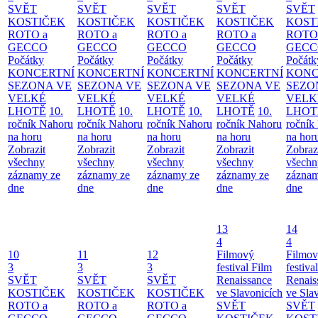
SVĚT
SVĚT
SVĚT
SVĚT
SVĚT
KOSTIČEK
KOSTIČEK
KOSTIČEK
KOSTIČEK
KOST
ROTO a
ROTO a
ROTO a
ROTO a
ROTO
GECCO
GECCO
GECCO
GECCO
GECC
Počátky
Počátky
Počátky
Počátky
Počátk
KONCERTNÍ
KONCERTNÍ
KONCERTNÍ
KONCERTNÍ
KONC
SEZONA VE
SEZONA VE
SEZONA VE
SEZONA VE
SEZO
VELKÉ
VELKÉ
VELKÉ
VELKÉ
VELK
LHOTĚ
10.
LHOTĚ
10.
LHOTĚ
10.
LHOTĚ
10.
LHOT
ročník Nahoru
ročník Nahoru
ročník Nahoru
ročník Nahoru
ročník
na horu
na horu
na horu
na horu
na hor
Zobrazit
Zobrazit
Zobrazit
Zobrazit
Zobraz
všechny
všechny
všechny
všechny
všechn
záznamy ze
záznamy ze
záznamy ze
záznamy ze
záznam
dne
dne
dne
dne
dne
13
14
4
4
10
11
12
Filmový
Filmo
3
3
3
festival Film
festiva
SVĚT
SVĚT
SVĚT
Renaissance
Renais
KOSTIČEK
KOSTIČEK
KOSTIČEK
ve Slavonicích
ve Sla
ROTO a
ROTO a
ROTO a
SVĚT
SVĚT