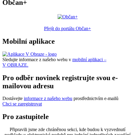
Občan+
Přejít do portálu Občan+
Mobilní aplikace
Sledujte informace z našeho webu v
mobilní aplikaci –
V OBRAZE.
Pro odběr novinek registrujte svou e-
mailovou adresu
Dostávejte
informace z našeho webu
prostřednictvím e-mailů
Chci se zaregistrovat
Pro zastupitele
Připravili jsme zde chráněnou sekci, kde budou k vyzvednutí
podklady v elektronické podobě pro jednání jednotlivých zasedání