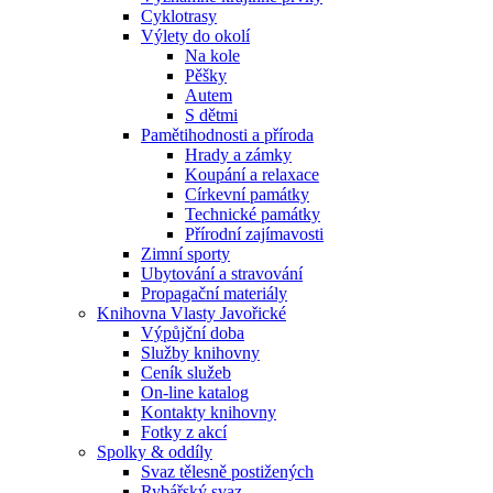
Cyklotrasy
Výlety do okolí
Na kole
Pěšky
Autem
S dětmi
Pamětihodnosti a příroda
Hrady a zámky
Koupání a relaxace
Církevní památky
Technické památky
Přírodní zajímavosti
Zimní sporty
Ubytování a stravování
Propagační materiály
Knihovna Vlasty Javořické
Výpůjční doba
Služby knihovny
Ceník služeb
On-line katalog
Kontakty knihovny
Fotky z akcí
Spolky & oddíly
Svaz tělesně postižených
Rybářský svaz