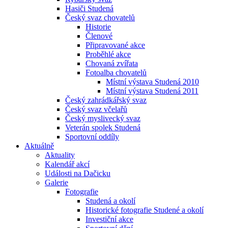
Hasiči Studená
Český svaz chovatelů
Historie
Členové
Připravované akce
Proběhlé akce
Chovaná zvířata
Fotoalba chovatelů
Místní výstava Studená 2010
Místní výstava Studená 2011
Český zahrádkářský svaz
Český svaz včelařů
Český myslivecký svaz
Veterán spolek Studená
Sportovní oddíly
Aktuálně
Aktuality
Kalendář akcí
Události na Dačicku
Galerie
Fotografie
Studená a okolí
Historické fotografie Studené a okolí
Investiční akce