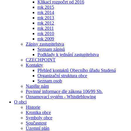
Klikací rozpočet od 2016
rok 2015
rok 2014
rok 2013
rok 2012
rok 2011
rok 2010
rok 2009
Zápisy zastupitelstva
Seznam zápisů
Podklady k jednání zastupitelstva
CZECHPOINT
Kontakty
Přehled kontaktů Obecního úřadu Studená
Organizační struktura obce
Seznam osob
Napište nám
Povinné informace dle zákona 106⁄99 Sb.
Oznamovací systém - Whistleblowing
O obci
Historie
Kronika obce
Symboly obce
Současnost
Územní plán