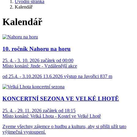
Úvodní stránka
Kalendář
Kalendář
10. ročník Nahoru na horu
25. 4. - 3. 10. 2026 začátek od 00:00
Místo konání:
Jinde - Vzdálenější akce
od 25.4. - 3.10.2026 13.6.2026 výstup na Javořici 837 m
KONCERTNÍ SEZONA VE VELKÉ LHOTĚ
25. 4. - 29. 11. 2026 začátek od 18:15
Místo konání:
Velká Lhota - Kostel ve Velké Lhotě
Zveme všechny zájemce o hudbu a kulturu, aby si přišli užít tato
výjimečná vystoupení.