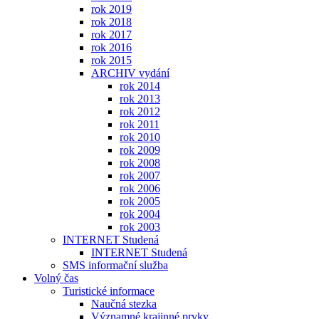
rok 2019
rok 2018
rok 2017
rok 2016
rok 2015
ARCHIV vydání
rok 2014
rok 2013
rok 2012
rok 2011
rok 2010
rok 2009
rok 2008
rok 2007
rok 2006
rok 2005
rok 2004
rok 2003
INTERNET Studená
INTERNET Studená
SMS informační služba
Volný čas
Turistické informace
Naučná stezka
Významné krajinné prvky