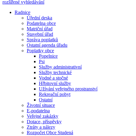
rozšířené vyhledávání
Radnice
Úřední deska
Podatelna obce
Matriční úřad
Stavební úřad
Správa poplatků
Ostatní agenda úřadu
Poplatky obce
Popelnice
Psi
Služby administrativní
Služby technické
Vodné a stočné
Hřbitovní služby
Užívání veřejného prostranství
Rekreační pobyt
Ostatní
Životní situace
E-podatelna
Veřejné zakázky
Dotace, příspěvky
Ztráty a nálezy
Rozpočet Obce Studená