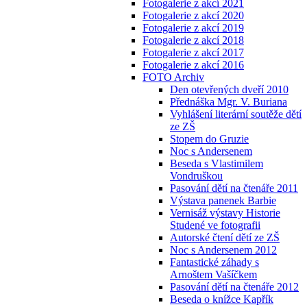
Fotogalerie z akcí 2021
Fotogalerie z akcí 2020
Fotogalerie z akcí 2019
Fotogalerie z akcí 2018
Fotogalerie z akcí 2017
Fotogalerie z akcí 2016
FOTO Archiv
Den otevřených dveří 2010
Přednáška Mgr. V. Buriana
Vyhlášení literární soutěže dětí
ze ZŠ
Stopem do Gruzie
Noc s Andersenem
Beseda s Vlastimilem
Vondruškou
Pasování dětí na čtenáře 2011
Výstava panenek Barbie
Vernisáž výstavy Historie
Studené ve fotografii
Autorské čtení dětí ze ZŠ
Noc s Andersenem 2012
Fantastické záhady s
Arnoštem Vašíčkem
Pasování dětí na čtenáře 2012
Beseda o knížce Kapřík