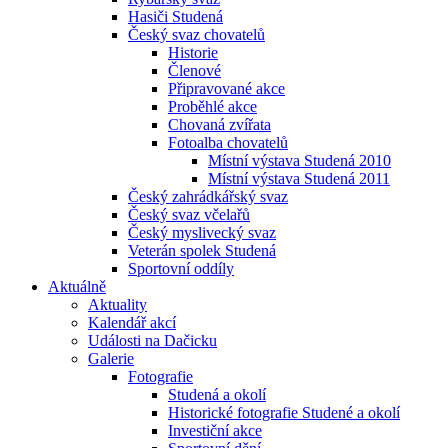
Hasiči Studená
Český svaz chovatelů
Historie
Členové
Připravované akce
Proběhlé akce
Chovaná zvířata
Fotoalba chovatelů
Místní výstava Studená 2010
Místní výstava Studená 2011
Český zahrádkářský svaz
Český svaz včelařů
Český myslivecký svaz
Veterán spolek Studená
Sportovní oddíly
Aktuálně
Aktuality
Kalendář akcí
Události na Dačicku
Galerie
Fotografie
Studená a okolí
Historické fotografie Studené a okolí
Investiční akce