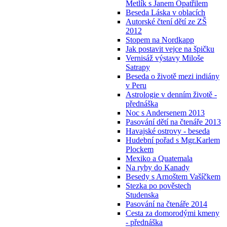
Metlík s Janem Opatřilem
Beseda Láska v oblacích
Autorské čtení dětí ze ZŠ
2012
Stopem na Nordkapp
Jak postavit vejce na špičku
Vernisáž výstavy Miloše
Satrapy
Beseda o životě mezi indiány
v Peru
Astrologie v denním životě -
přednáška
Noc s Andersenem 2013
Pasování dětí na čtenáře 2013
Havajské ostrovy - beseda
Hudební pořad s Mgr.Karlem
Plockem
Mexiko a Quatemala
Na ryby do Kanady
Besedy s Arnoštem Vašíčkem
Stezka po pověstech
Studenska
Pasování na čtenáře 2014
Cesta za domorodými kmeny
- přednáška