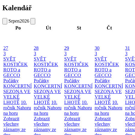
Kalendář
Srpen
2026
Po
Út
St
Čt
27
28
29
30
31
3
3
3
3
3
SVĚT
SVĚT
SVĚT
SVĚT
SVĚ
KOSTIČEK
KOSTIČEK
KOSTIČEK
KOSTIČEK
KOS
ROTO a
ROTO a
ROTO a
ROTO a
ROT
GECCO
GECCO
GECCO
GECCO
GE
Počátky
Počátky
Počátky
Počátky
Počá
KONCERTNÍ
KONCERTNÍ
KONCERTNÍ
KONCERTNÍ
KON
SEZONA VE
SEZONA VE
SEZONA VE
SEZONA VE
SEZ
VELKÉ
VELKÉ
VELKÉ
VELKÉ
VEL
LHOTĚ
10.
LHOTĚ
10.
LHOTĚ
10.
LHOTĚ
10.
LHO
ročník Nahoru
ročník Nahoru
ročník Nahoru
ročník Nahoru
ročn
na horu
na horu
na horu
na horu
na h
Zobrazit
Zobrazit
Zobrazit
Zobrazit
Zobr
všechny
všechny
všechny
všechny
všec
záznamy ze
záznamy ze
záznamy ze
záznamy ze
zázn
dne
dne
dne
dne
dne