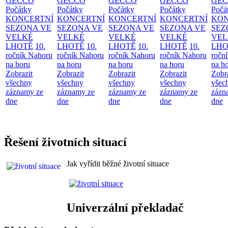
GECCO
GECCO
GECCO
GECCO
GE
Počátky
Počátky
Počátky
Počátky
Počá
KONCERTNÍ
KONCERTNÍ
KONCERTNÍ
KONCERTNÍ
KON
SEZONA VE
SEZONA VE
SEZONA VE
SEZONA VE
SEZ
VELKÉ
VELKÉ
VELKÉ
VELKÉ
VEL
LHOTĚ
10.
LHOTĚ
10.
LHOTĚ
10.
LHOTĚ
10.
LHO
ročník Nahoru
ročník Nahoru
ročník Nahoru
ročník Nahoru
ročn
na horu
na horu
na horu
na horu
na h
Zobrazit
Zobrazit
Zobrazit
Zobrazit
Zobr
všechny
všechny
všechny
všechny
všec
záznamy ze
záznamy ze
záznamy ze
záznamy ze
zázn
dne
dne
dne
dne
dne
Řešení životních situací
Jak vyřídit běžné životní situace
Univerzální překladač