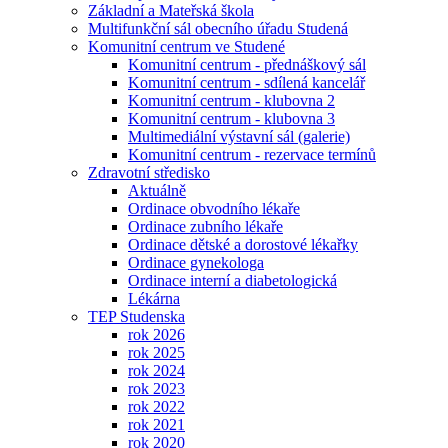
Základní a Mateřská škola
Multifunkční sál obecního úřadu Studená
Komunitní centrum ve Studené
Komunitní centrum - přednáškový sál
Komunitní centrum - sdílená kancelář
Komunitní centrum - klubovna 2
Komunitní centrum - klubovna 3
Multimediální výstavní sál (galerie)
Komunitní centrum - rezervace termínů
Zdravotní středisko
Aktuálně
Ordinace obvodního lékaře
Ordinace zubního lékaře
Ordinace dětské a dorostové lékařky
Ordinace gynekologa
Ordinace interní a diabetologická
Lékárna
TEP Studenska
rok 2026
rok 2025
rok 2024
rok 2023
rok 2022
rok 2021
rok 2020