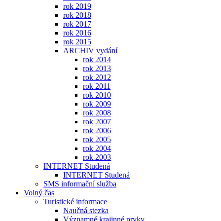
rok 2019
rok 2018
rok 2017
rok 2016
rok 2015
ARCHIV vydání
rok 2014
rok 2013
rok 2012
rok 2011
rok 2010
rok 2009
rok 2008
rok 2007
rok 2006
rok 2005
rok 2004
rok 2003
INTERNET Studená
INTERNET Studená
SMS informační služba
Volný čas
Turistické informace
Naučná stezka
Významné krajinné prvky