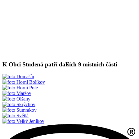
K Obci Studená patří dalších 9 místních částí
Domašín
Horní Bolíkov
Horní Pole
Maršov
Olšany
Skrýchov
Sumrakov
Světlá
Velký Jeníkov