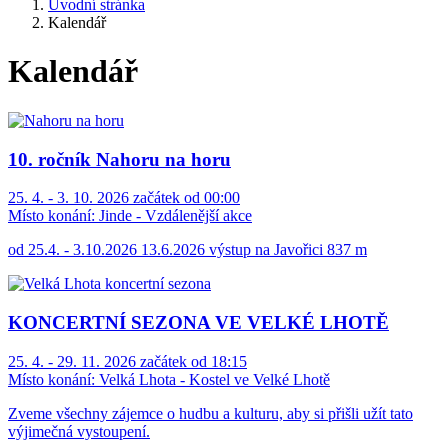
Úvodní stránka
Kalendář
Kalendář
10. ročník Nahoru na horu
25. 4. - 3. 10. 2026 začátek od 00:00
Místo konání:
Jinde - Vzdálenější akce
od 25.4. - 3.10.2026 13.6.2026 výstup na Javořici 837 m
KONCERTNÍ SEZONA VE VELKÉ LHOTĚ
25. 4. - 29. 11. 2026 začátek od 18:15
Místo konání:
Velká Lhota - Kostel ve Velké Lhotě
Zveme všechny zájemce o hudbu a kulturu, aby si přišli užít tato
výjimečná vystoupení.