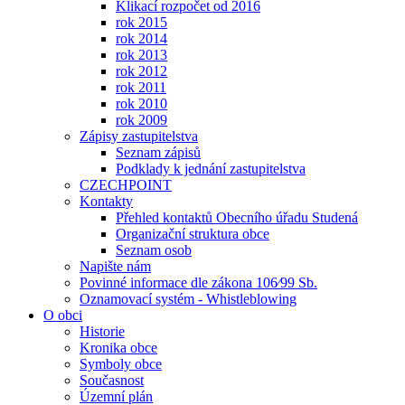
Klikací rozpočet od 2016
rok 2015
rok 2014
rok 2013
rok 2012
rok 2011
rok 2010
rok 2009
Zápisy zastupitelstva
Seznam zápisů
Podklady k jednání zastupitelstva
CZECHPOINT
Kontakty
Přehled kontaktů Obecního úřadu Studená
Organizační struktura obce
Seznam osob
Napište nám
Povinné informace dle zákona 106⁄99 Sb.
Oznamovací systém - Whistleblowing
O obci
Historie
Kronika obce
Symboly obce
Současnost
Územní plán