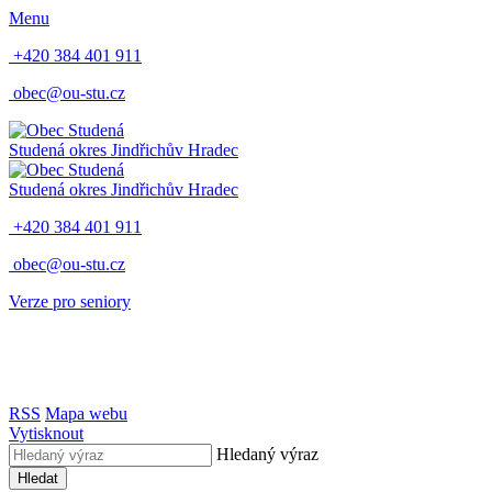
Menu
+420 384 401 911
obec@ou-stu.cz
Studená
okres Jindřichův Hradec
Studená
okres Jindřichův Hradec
+420 384 401 911
obec@ou-stu.cz
Verze pro seniory
RSS
Mapa webu
Vytisknout
Hledaný výraz
Hledat