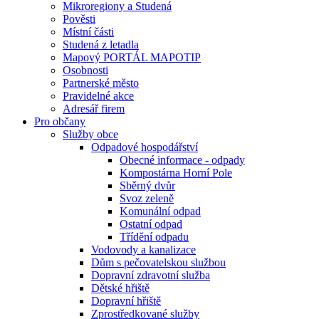
Mikroregiony a Studená
Pověsti
Místní části
Studená z letadla
Mapový PORTÁL MAPOTIP
Osobnosti
Partnerské město
Pravidelné akce
Adresář firem
Pro občany
Služby obce
Odpadové hospodářství
Obecné informace - odpady
Kompostárna Horní Pole
Sběrný dvůr
Svoz zeleně
Komunální odpad
Ostatní odpad
Třídění odpadu
Vodovody a kanalizace
Dům s pečovatelskou službou
Dopravní zdravotní služba
Dětské hřiště
Dopravní hřiště
Zprostředkované služby