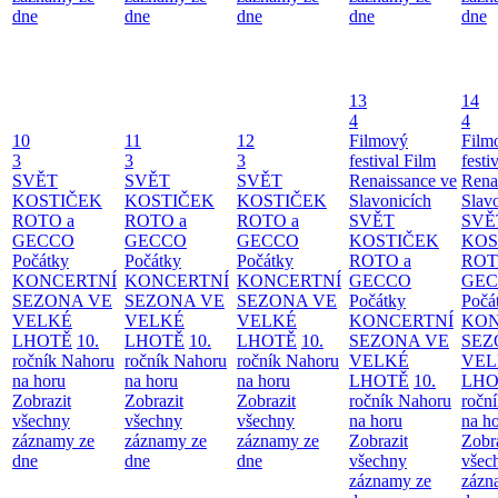
dne
dne
dne
dne
dne
13
14
4
4
10
11
12
Filmový
Film
3
3
3
festival Film
festi
SVĚT
SVĚT
SVĚT
Renaissance ve
Rena
KOSTIČEK
KOSTIČEK
KOSTIČEK
Slavonicích
Slav
ROTO a
ROTO a
ROTO a
SVĚT
SVĚ
GECCO
GECCO
GECCO
KOSTIČEK
KOS
Počátky
Počátky
Počátky
ROTO a
ROT
KONCERTNÍ
KONCERTNÍ
KONCERTNÍ
GECCO
GE
SEZONA VE
SEZONA VE
SEZONA VE
Počátky
Počá
VELKÉ
VELKÉ
VELKÉ
KONCERTNÍ
KON
LHOTĚ
10.
LHOTĚ
10.
LHOTĚ
10.
SEZONA VE
SEZ
ročník Nahoru
ročník Nahoru
ročník Nahoru
VELKÉ
VEL
na horu
na horu
na horu
LHOTĚ
10.
LHO
Zobrazit
Zobrazit
Zobrazit
ročník Nahoru
ročn
všechny
všechny
všechny
na horu
na h
záznamy ze
záznamy ze
záznamy ze
Zobrazit
Zobr
dne
dne
dne
všechny
všec
záznamy ze
zázn