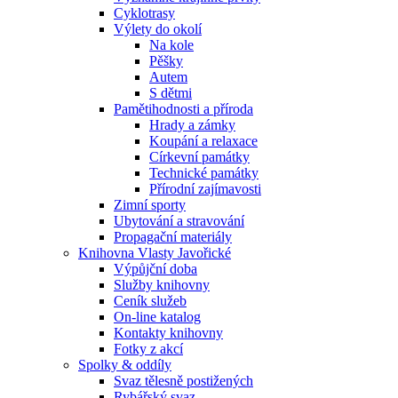
Cyklotrasy
Výlety do okolí
Na kole
Pěšky
Autem
S dětmi
Pamětihodnosti a příroda
Hrady a zámky
Koupání a relaxace
Církevní památky
Technické památky
Přírodní zajímavosti
Zimní sporty
Ubytování a stravování
Propagační materiály
Knihovna Vlasty Javořické
Výpůjční doba
Služby knihovny
Ceník služeb
On-line katalog
Kontakty knihovny
Fotky z akcí
Spolky & oddíly
Svaz tělesně postižených
Rybářský svaz