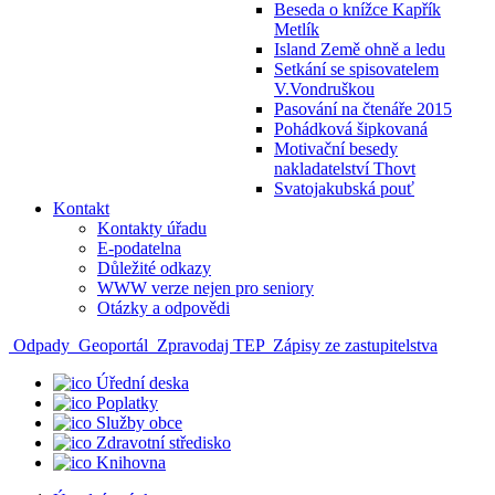
Beseda o knížce Kapřík
Metlík
Island Země ohně a ledu
Setkání se spisovatelem
V.Vondruškou
Pasování na čtenáře 2015
Pohádková šipkovaná
Motivační besedy
nakladatelství Thovt
Svatojakubská pouť
Kontakt
Kontakty úřadu
E-podatelna
Důležité odkazy
WWW verze nejen pro seniory
Otázky a odpovědi
Odpady
Geoportál
Zpravodaj TEP
Zápisy ze zastupitelstva
Úřední deska
Poplatky
Služby obce
Zdravotní středisko
Knihovna