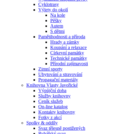
Cyklotrasy
Výlety do okolí
Na kole
Pěšky
Autem
S dětmi
Pamětihodnosti a příroda
Hrady a zámky
Koupání a relaxace
Církevní památky
Technické památky
Přírodní zajímavosti
Zimní sporty
Ubytování a stravování
Propagační materiály
Knihovna Vlasty Javořické
Výpůjční doba
Služby knihovny
Ceník služeb
On-line katalog
Kontakty knihovny
Fotky z akcí
Spolky & oddíly
Svaz tělesně postižených
Rybářský svaz