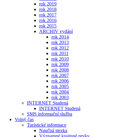
rok 2019
rok 2018
rok 2017
rok 2016
rok 2015
ARCHIV vydání
rok 2014
rok 2013
rok 2012
rok 2011
rok 2010
rok 2009
rok 2008
rok 2007
rok 2006
rok 2005
rok 2004
rok 2003
INTERNET Studená
INTERNET Studená
SMS informační služba
Volný čas
Turistické informace
Naučná stezka
Významné krajinné prvky