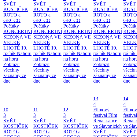
SVĚT
SVĚT
SVĚT
SVĚT
SVĚT
KOSTIČEK
KOSTIČEK
KOSTIČEK
KOSTIČEK
KOST
ROTO a
ROTO a
ROTO a
ROTO a
ROTO
GECCO
GECCO
GECCO
GECCO
GECC
Počátky
Počátky
Počátky
Počátky
Počátk
KONCERTNÍ
KONCERTNÍ
KONCERTNÍ
KONCERTNÍ
KONC
SEZONA VE
SEZONA VE
SEZONA VE
SEZONA VE
SEZO
VELKÉ
VELKÉ
VELKÉ
VELKÉ
VELK
LHOTĚ
10.
LHOTĚ
10.
LHOTĚ
10.
LHOTĚ
10.
LHOT
ročník Nahoru
ročník Nahoru
ročník Nahoru
ročník Nahoru
ročník
na horu
na horu
na horu
na horu
na hor
Zobrazit
Zobrazit
Zobrazit
Zobrazit
Zobraz
všechny
všechny
všechny
všechny
všechn
záznamy ze
záznamy ze
záznamy ze
záznamy ze
záznam
dne
dne
dne
dne
dne
13
14
4
4
10
11
12
Filmový
Filmo
3
3
3
festival Film
festiva
SVĚT
SVĚT
SVĚT
Renaissance
Renais
KOSTIČEK
KOSTIČEK
KOSTIČEK
ve Slavonicích
ve Sla
ROTO a
ROTO a
ROTO a
SVĚT
SVĚT