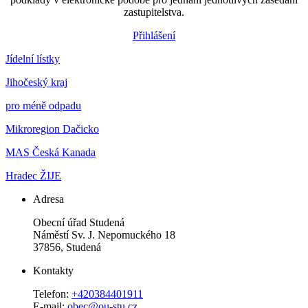
zastupitelstva.
Přihlášení
Jídelní lístky
Jihočeský kraj
pro méně odpadu
Mikroregion Dačicko
MAS Česká Kanada
Hradec ŽIJE
Adresa
Obecní úřad Studená
Náměstí Sv. J. Nepomuckého 18
37856, Studená
Kontakty
Telefon:
+420384401911
E-mail:
obec@ou-stu.cz