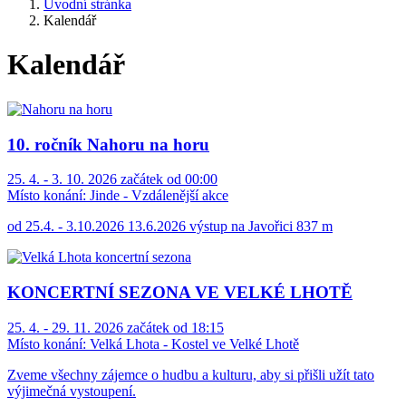
Úvodní stránka
Kalendář
Kalendář
10. ročník Nahoru na horu
25. 4. - 3. 10. 2026 začátek od 00:00
Místo konání:
Jinde - Vzdálenější akce
od 25.4. - 3.10.2026 13.6.2026 výstup na Javořici 837 m
KONCERTNÍ SEZONA VE VELKÉ LHOTĚ
25. 4. - 29. 11. 2026 začátek od 18:15
Místo konání:
Velká Lhota - Kostel ve Velké Lhotě
Zveme všechny zájemce o hudbu a kulturu, aby si přišli užít tato
výjimečná vystoupení.