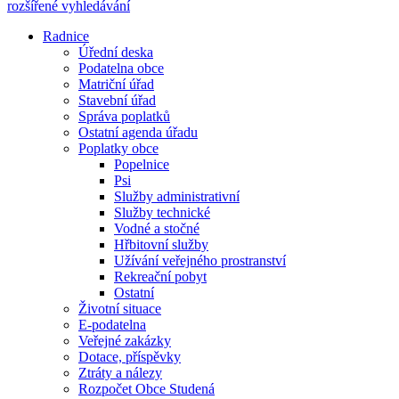
rozšířené vyhledávání
Radnice
Úřední deska
Podatelna obce
Matriční úřad
Stavební úřad
Správa poplatků
Ostatní agenda úřadu
Poplatky obce
Popelnice
Psi
Služby administrativní
Služby technické
Vodné a stočné
Hřbitovní služby
Užívání veřejného prostranství
Rekreační pobyt
Ostatní
Životní situace
E-podatelna
Veřejné zakázky
Dotace, příspěvky
Ztráty a nálezy
Rozpočet Obce Studená