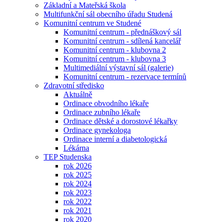
Základní a Mateřská škola
Multifunkční sál obecního úřadu Studená
Komunitní centrum ve Studené
Komunitní centrum - přednáškový sál
Komunitní centrum - sdílená kancelář
Komunitní centrum - klubovna 2
Komunitní centrum - klubovna 3
Multimediální výstavní sál (galerie)
Komunitní centrum - rezervace termínů
Zdravotní středisko
Aktuálně
Ordinace obvodního lékaře
Ordinace zubního lékaře
Ordinace dětské a dorostové lékařky
Ordinace gynekologa
Ordinace interní a diabetologická
Lékárna
TEP Studenska
rok 2026
rok 2025
rok 2024
rok 2023
rok 2022
rok 2021
rok 2020