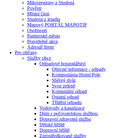
Mikroregiony a Studená
Pověsti
Místní části
Studená z letadla
Mapový PORTÁL MAPOTIP
Osobnosti
Partnerské město
Pravidelné akce
Adresář firem
Pro občany
Služby obce
Odpadové hospodářství
Obecné informace - odpady
Kompostárna Horní Pole
Sběrný dvůr
Svoz zeleně
Komunální odpad
Ostatní odpad
Třídění odpadu
Vodovody a kanalizace
Dům s pečovatelskou službou
Dopravní zdravotní služba
Dětské hřiště
Dopravní hřiště
Zprostředkované služby