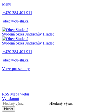
Menu
+420 384 401 911
obec@ou-stu.cz
Studená
okres Jindřichův Hradec
Studená
okres Jindřichův Hradec
+420 384 401 911
obec@ou-stu.cz
Verze pro seniory
RSS
Mapa webu
Vytisknout
Hledaný výraz
Hledat