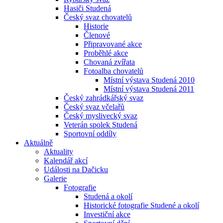
Hasiči Studená
Český svaz chovatelů
Historie
Členové
Připravované akce
Proběhlé akce
Chovaná zvířata
Fotoalba chovatelů
Místní výstava Studená 2010
Místní výstava Studená 2011
Český zahrádkářský svaz
Český svaz včelařů
Český myslivecký svaz
Veterán spolek Studená
Sportovní oddíly
Aktuálně
Aktuality
Kalendář akcí
Události na Dačicku
Galerie
Fotografie
Studená a okolí
Historické fotografie Studené a okolí
Investiční akce