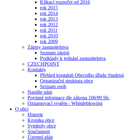
Klikací rozpočet od 2016
rok 2015
rok 2014
rok 2013
rok 2012
rok 2011
rok 2010
rok 2009
Zápisy zastupitelstva
Seznam zápisů
Podklady k jednání zastupitelstva
CZECHPOINT
Kontakty
Přehled kontaktů Obecního úřadu Studená
Organizační struktura obce
Seznam osob
Napište nám
Povinné informace dle zákona 106⁄99 Sb.
Oznamovací systém - Whistleblowing
O obci
Historie
Kronika obce
Symboly obce
Současnost
Územní plán