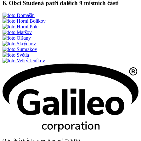
K Obci Studená patří dalších 9 místních částí
Domašín
Horní Bolíkov
Horní Pole
Maršov
Olšany
Skrýchov
Sumrakov
Světlá
Velký Jeníkov
Oficiální stránky obec Studená © 2026