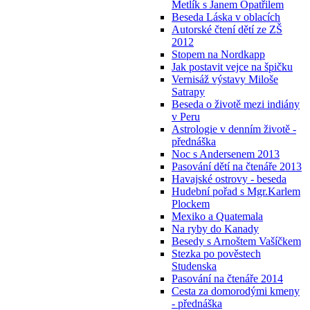
Metlík s Janem Opatřilem
Beseda Láska v oblacích
Autorské čtení dětí ze ZŠ
2012
Stopem na Nordkapp
Jak postavit vejce na špičku
Vernisáž výstavy Miloše
Satrapy
Beseda o životě mezi indiány
v Peru
Astrologie v denním životě -
přednáška
Noc s Andersenem 2013
Pasování dětí na čtenáře 2013
Havajské ostrovy - beseda
Hudební pořad s Mgr.Karlem
Plockem
Mexiko a Quatemala
Na ryby do Kanady
Besedy s Arnoštem Vašíčkem
Stezka po pověstech
Studenska
Pasování na čtenáře 2014
Cesta za domorodými kmeny
- přednáška