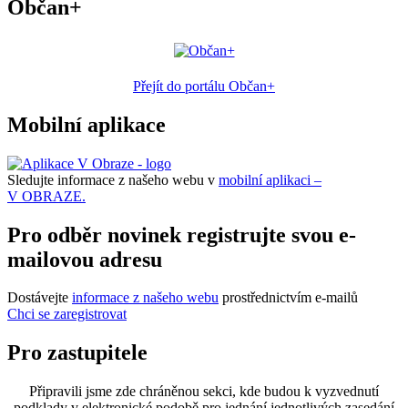
Občan+
Přejít do portálu Občan+
Mobilní aplikace
Sledujte informace z našeho webu v
mobilní aplikaci –
V OBRAZE.
Pro odběr novinek registrujte svou e-
mailovou adresu
Dostávejte
informace z našeho webu
prostřednictvím e-mailů
Chci se zaregistrovat
Pro zastupitele
Připravili jsme zde chráněnou sekci, kde budou k vyzvednutí
podklady v elektronické podobě pro jednání jednotlivých zasedání