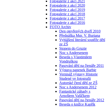
Fotogalerie z akcí 2021
Fotogalerie z akcí 2020
Fotogalerie z akcí 2019
Fotogalerie z akcí 2018
Fotogalerie z akcí 2017
Fotogalerie z akcí 2016
FOTO Archiv
Den otevřených dveří 2010
Přednáška Mgr. V. Buriana
Vyhlášení literární soutěže dětí
ze ZŠ
Stopem do Gruzie
Noc s Andersenem
Beseda s Vlastimilem
Vondruškou
Pasování dětí na čtenáře 2011
Výstava panenek Barbie
Vernisáž výstavy Historie
Studené ve fotografii
Autorské čtení dětí ze ZŠ
Noc s Andersenem 2012
Fantastické záhady s
Arnoštem Vašíčkem
Pasování dětí na čtenáře 2012
Beseda o knížce Kapřík