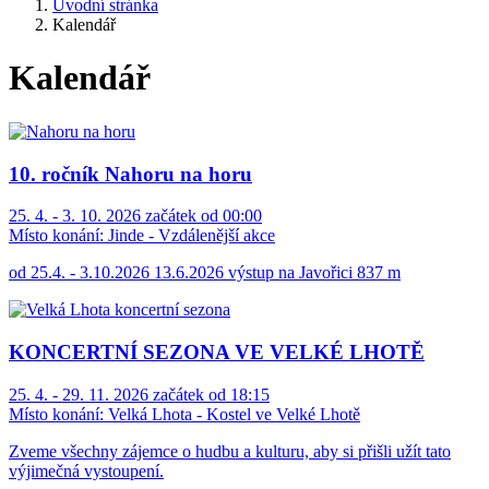
Úvodní stránka
Kalendář
Kalendář
10. ročník Nahoru na horu
25. 4. - 3. 10. 2026 začátek od 00:00
Místo konání:
Jinde - Vzdálenější akce
od 25.4. - 3.10.2026 13.6.2026 výstup na Javořici 837 m
KONCERTNÍ SEZONA VE VELKÉ LHOTĚ
25. 4. - 29. 11. 2026 začátek od 18:15
Místo konání:
Velká Lhota - Kostel ve Velké Lhotě
Zveme všechny zájemce o hudbu a kulturu, aby si přišli užít tato
výjimečná vystoupení.