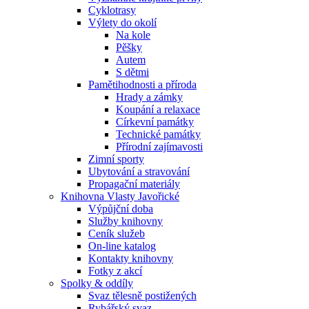
Cyklotrasy
Výlety do okolí
Na kole
Pěšky
Autem
S dětmi
Pamětihodnosti a příroda
Hrady a zámky
Koupání a relaxace
Církevní památky
Technické památky
Přírodní zajímavosti
Zimní sporty
Ubytování a stravování
Propagační materiály
Knihovna Vlasty Javořické
Výpůjční doba
Služby knihovny
Ceník služeb
On-line katalog
Kontakty knihovny
Fotky z akcí
Spolky & oddíly
Svaz tělesně postižených
Rybářský svaz