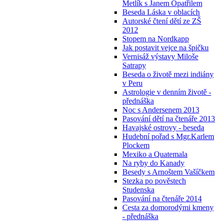
Metlík s Janem Opatřilem
Beseda Láska v oblacích
Autorské čtení dětí ze ZŠ
2012
Stopem na Nordkapp
Jak postavit vejce na špičku
Vernisáž výstavy Miloše
Satrapy
Beseda o životě mezi indiány
v Peru
Astrologie v denním životě -
přednáška
Noc s Andersenem 2013
Pasování dětí na čtenáře 2013
Havajské ostrovy - beseda
Hudební pořad s Mgr.Karlem
Plockem
Mexiko a Quatemala
Na ryby do Kanady
Besedy s Arnoštem Vašíčkem
Stezka po pověstech
Studenska
Pasování na čtenáře 2014
Cesta za domorodými kmeny
- přednáška