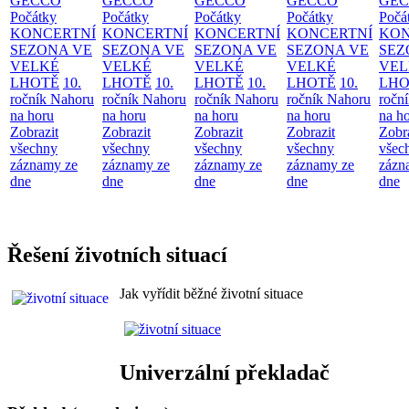
GECCO
GECCO
GECCO
GECCO
GE
Počátky
Počátky
Počátky
Počátky
Počá
KONCERTNÍ
KONCERTNÍ
KONCERTNÍ
KONCERTNÍ
KON
SEZONA VE
SEZONA VE
SEZONA VE
SEZONA VE
SEZ
VELKÉ
VELKÉ
VELKÉ
VELKÉ
VEL
LHOTĚ
10.
LHOTĚ
10.
LHOTĚ
10.
LHOTĚ
10.
LHO
ročník Nahoru
ročník Nahoru
ročník Nahoru
ročník Nahoru
ročn
na horu
na horu
na horu
na horu
na h
Zobrazit
Zobrazit
Zobrazit
Zobrazit
Zobr
všechny
všechny
všechny
všechny
všec
záznamy ze
záznamy ze
záznamy ze
záznamy ze
zázn
dne
dne
dne
dne
dne
Řešení životních situací
Jak vyřídit běžné životní situace
Univerzální překladač