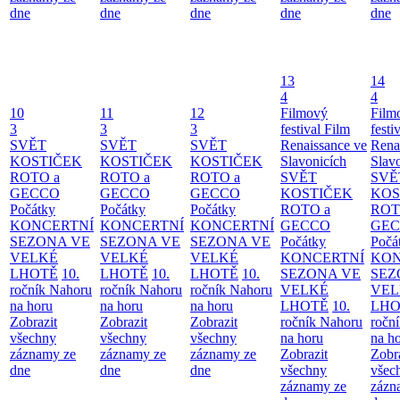
dne
dne
dne
dne
dne
13
14
4
4
10
11
12
Filmový
Film
3
3
3
festival Film
festi
SVĚT
SVĚT
SVĚT
Renaissance ve
Rena
KOSTIČEK
KOSTIČEK
KOSTIČEK
Slavonicích
Slav
ROTO a
ROTO a
ROTO a
SVĚT
SVĚ
GECCO
GECCO
GECCO
KOSTIČEK
KOS
Počátky
Počátky
Počátky
ROTO a
ROT
KONCERTNÍ
KONCERTNÍ
KONCERTNÍ
GECCO
GE
SEZONA VE
SEZONA VE
SEZONA VE
Počátky
Počá
VELKÉ
VELKÉ
VELKÉ
KONCERTNÍ
KON
LHOTĚ
10.
LHOTĚ
10.
LHOTĚ
10.
SEZONA VE
SEZ
ročník Nahoru
ročník Nahoru
ročník Nahoru
VELKÉ
VEL
na horu
na horu
na horu
LHOTĚ
10.
LHO
Zobrazit
Zobrazit
Zobrazit
ročník Nahoru
ročn
všechny
všechny
všechny
na horu
na h
záznamy ze
záznamy ze
záznamy ze
Zobrazit
Zobr
dne
dne
dne
všechny
všec
záznamy ze
zázn