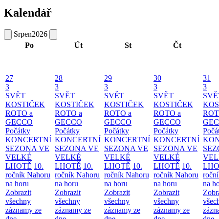
Kalendář
Srpen
2026
Po
Út
St
Čt
27
28
29
30
31
3
3
3
3
3
SVĚT
SVĚT
SVĚT
SVĚT
SVĚ
KOSTIČEK
KOSTIČEK
KOSTIČEK
KOSTIČEK
KOS
ROTO a
ROTO a
ROTO a
ROTO a
ROT
GECCO
GECCO
GECCO
GECCO
GE
Počátky
Počátky
Počátky
Počátky
Počá
KONCERTNÍ
KONCERTNÍ
KONCERTNÍ
KONCERTNÍ
KON
SEZONA VE
SEZONA VE
SEZONA VE
SEZONA VE
SEZ
VELKÉ
VELKÉ
VELKÉ
VELKÉ
VEL
LHOTĚ
10.
LHOTĚ
10.
LHOTĚ
10.
LHOTĚ
10.
LHO
ročník Nahoru
ročník Nahoru
ročník Nahoru
ročník Nahoru
ročn
na horu
na horu
na horu
na horu
na h
Zobrazit
Zobrazit
Zobrazit
Zobrazit
Zobr
všechny
všechny
všechny
všechny
všec
záznamy ze
záznamy ze
záznamy ze
záznamy ze
zázn
dne
dne
dne
dne
dne