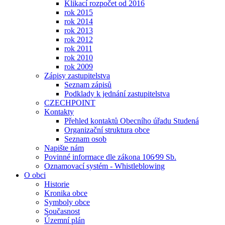
Klikací rozpočet od 2016
rok 2015
rok 2014
rok 2013
rok 2012
rok 2011
rok 2010
rok 2009
Zápisy zastupitelstva
Seznam zápisů
Podklady k jednání zastupitelstva
CZECHPOINT
Kontakty
Přehled kontaktů Obecního úřadu Studená
Organizační struktura obce
Seznam osob
Napište nám
Povinné informace dle zákona 106⁄99 Sb.
Oznamovací systém - Whistleblowing
O obci
Historie
Kronika obce
Symboly obce
Současnost
Územní plán