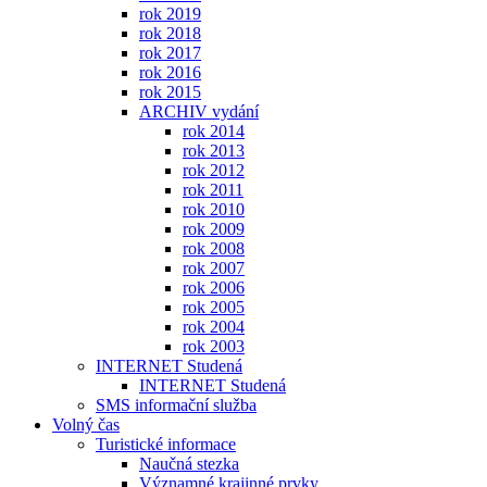
rok 2019
rok 2018
rok 2017
rok 2016
rok 2015
ARCHIV vydání
rok 2014
rok 2013
rok 2012
rok 2011
rok 2010
rok 2009
rok 2008
rok 2007
rok 2006
rok 2005
rok 2004
rok 2003
INTERNET Studená
INTERNET Studená
SMS informační služba
Volný čas
Turistické informace
Naučná stezka
Významné krajinné prvky