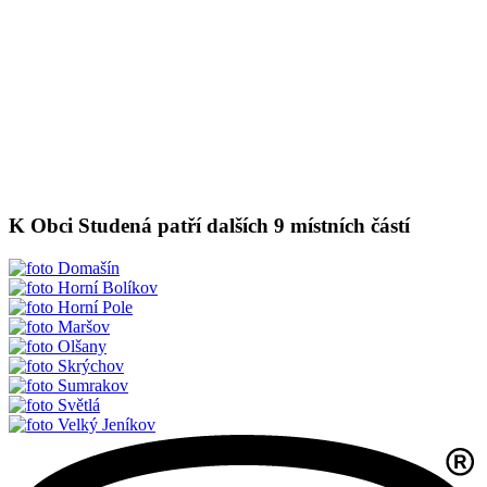
K Obci Studená patří dalších 9 místních částí
Domašín
Horní Bolíkov
Horní Pole
Maršov
Olšany
Skrýchov
Sumrakov
Světlá
Velký Jeníkov