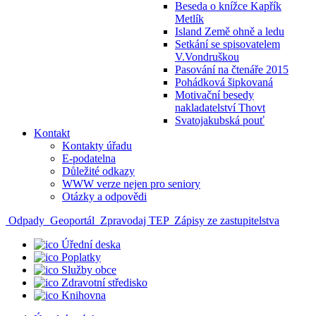
Beseda o knížce Kapřík
Metlík
Island Země ohně a ledu
Setkání se spisovatelem
V.Vondruškou
Pasování na čtenáře 2015
Pohádková šipkovaná
Motivační besedy
nakladatelství Thovt
Svatojakubská pouť
Kontakt
Kontakty úřadu
E-podatelna
Důležité odkazy
WWW verze nejen pro seniory
Otázky a odpovědi
Odpady
Geoportál
Zpravodaj TEP
Zápisy ze zastupitelstva
Úřední deska
Poplatky
Služby obce
Zdravotní středisko
Knihovna