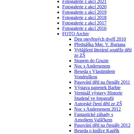
Fotogalerie z akcí 2021
Fotogalerie z akcí 2020
Fotogalerie z akcí 2019
Fotogalerie z akcí 2018
Fotogalerie z akcí 2017
Fotogalerie z akcí 2016
FOTO Archiv
Den otevřených dveří 2010
Přednáška Mgr. V. Buriana
Vyhlášení literární soutěže dětí
ze ZŠ
Stopem do Gruzie
Noc s Andersenem
Beseda s Vlastimilem
Vondruškou
Pasování dětí na čtenáře 2011
Výstava panenek Barbie
Vernisáž výstavy Historie
Studené ve fotografii
Autorské čtení dětí ze ZŠ
Noc s Andersenem 2012
Fantastické záhady s
Arnoštem Vašíčkem
Pasování dětí na čtenáře 2012
Beseda o knížce Kapřík