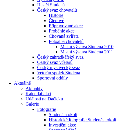
Hasiči Studená
Český svaz chovatelů
Historie
Členové
Připravované akce
Proběhlé akce
Chovaná zvířata
Fotoalba chovatelů
Místní výstava Studená 2010
Místní výstava Studená 2011
Český zahrádkářský svaz
Český svaz včelařů
Český myslivecký svaz
Veterán spolek Studená
Sportovní oddíly
Aktuálně
Aktuality
Kalendář akcí
Události na Dačicku
Galerie
Fotografie
Studená a okolí
Historické fotografie Studené a okolí
Investiční akce