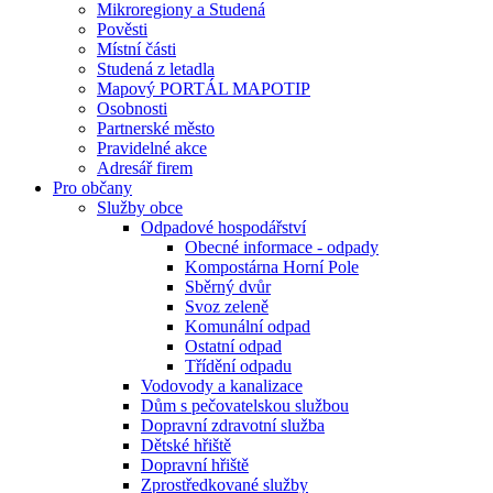
Mikroregiony a Studená
Pověsti
Místní části
Studená z letadla
Mapový PORTÁL MAPOTIP
Osobnosti
Partnerské město
Pravidelné akce
Adresář firem
Pro občany
Služby obce
Odpadové hospodářství
Obecné informace - odpady
Kompostárna Horní Pole
Sběrný dvůr
Svoz zeleně
Komunální odpad
Ostatní odpad
Třídění odpadu
Vodovody a kanalizace
Dům s pečovatelskou službou
Dopravní zdravotní služba
Dětské hřiště
Dopravní hřiště
Zprostředkované služby