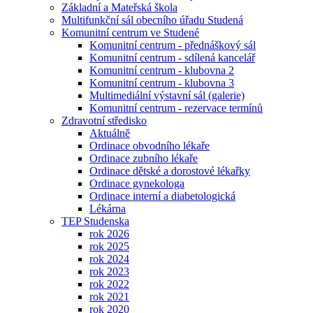
Základní a Mateřská škola
Multifunkční sál obecního úřadu Studená
Komunitní centrum ve Studené
Komunitní centrum - přednáškový sál
Komunitní centrum - sdílená kancelář
Komunitní centrum - klubovna 2
Komunitní centrum - klubovna 3
Multimediální výstavní sál (galerie)
Komunitní centrum - rezervace termínů
Zdravotní středisko
Aktuálně
Ordinace obvodního lékaře
Ordinace zubního lékaře
Ordinace dětské a dorostové lékařky
Ordinace gynekologa
Ordinace interní a diabetologická
Lékárna
TEP Studenska
rok 2026
rok 2025
rok 2024
rok 2023
rok 2022
rok 2021
rok 2020