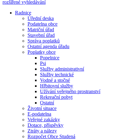
rozšířené vyhledávání
Radnice
Úřední deska
Podatelna obce
Matriční úřad
Stavební úřad
Správa poplatků
Ostatní agenda úřadu
Poplatky obce
Popelnice
Psi
Služby administrativní
Služby technické
Vodné a stočné
Hřbitovní služby
Užívání veřejného prostranství
Rekreační pobyt
Ostatní
Životní situace
E-podatelna
Veřejné zakázky
Dotace, příspěvky
Ztráty a nálezy
Rozpočet Obce Studená