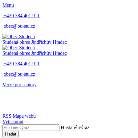
Menu
+420 384 401 911
obec@ou-stu.cz
Studená
okres Jindřichův Hradec
Studená
okres Jindřichův Hradec
+420 384 401 911
obec@ou-stu.cz
Verze pro seniory
RSS
Mapa webu
Vytisknout
Hledaný výraz
Hledat