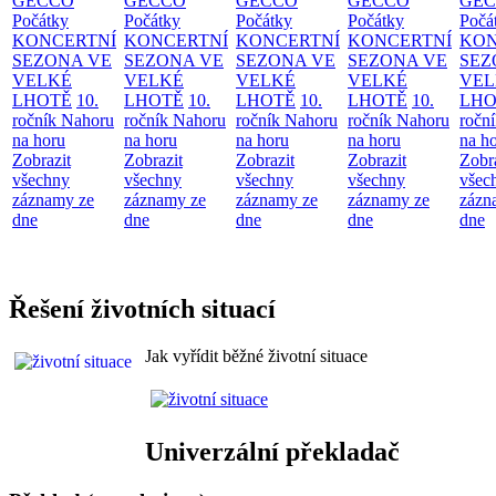
GECCO
GECCO
GECCO
GECCO
GE
Počátky
Počátky
Počátky
Počátky
Počá
KONCERTNÍ
KONCERTNÍ
KONCERTNÍ
KONCERTNÍ
KON
SEZONA VE
SEZONA VE
SEZONA VE
SEZONA VE
SEZ
VELKÉ
VELKÉ
VELKÉ
VELKÉ
VEL
LHOTĚ
10.
LHOTĚ
10.
LHOTĚ
10.
LHOTĚ
10.
LHO
ročník Nahoru
ročník Nahoru
ročník Nahoru
ročník Nahoru
ročn
na horu
na horu
na horu
na horu
na h
Zobrazit
Zobrazit
Zobrazit
Zobrazit
Zobr
všechny
všechny
všechny
všechny
všec
záznamy ze
záznamy ze
záznamy ze
záznamy ze
zázn
dne
dne
dne
dne
dne
Řešení životních situací
Jak vyřídit běžné životní situace
Univerzální překladač