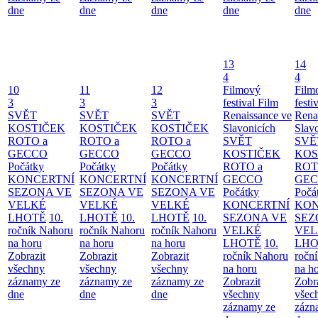
dne
dne
dne
dne
dne
13
14
4
4
10
11
12
Filmový
Film
3
3
3
festival Film
festi
SVĚT
SVĚT
SVĚT
Renaissance ve
Rena
KOSTIČEK
KOSTIČEK
KOSTIČEK
Slavonicích
Slav
ROTO a
ROTO a
ROTO a
SVĚT
SVĚ
GECCO
GECCO
GECCO
KOSTIČEK
KOS
Počátky
Počátky
Počátky
ROTO a
ROT
KONCERTNÍ
KONCERTNÍ
KONCERTNÍ
GECCO
GE
SEZONA VE
SEZONA VE
SEZONA VE
Počátky
Počá
VELKÉ
VELKÉ
VELKÉ
KONCERTNÍ
KON
LHOTĚ
10.
LHOTĚ
10.
LHOTĚ
10.
SEZONA VE
SEZ
ročník Nahoru
ročník Nahoru
ročník Nahoru
VELKÉ
VEL
na horu
na horu
na horu
LHOTĚ
10.
LHO
Zobrazit
Zobrazit
Zobrazit
ročník Nahoru
ročn
všechny
všechny
všechny
na horu
na h
záznamy ze
záznamy ze
záznamy ze
Zobrazit
Zobr
dne
dne
dne
všechny
všec
záznamy ze
zázn