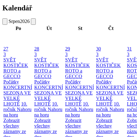
Kalendář
Srpen
2026
Po
Út
St
Čt
27
28
29
30
31
3
3
3
3
3
SVĚT
SVĚT
SVĚT
SVĚT
SVĚ
KOSTIČEK
KOSTIČEK
KOSTIČEK
KOSTIČEK
KOS
ROTO a
ROTO a
ROTO a
ROTO a
ROT
GECCO
GECCO
GECCO
GECCO
GE
Počátky
Počátky
Počátky
Počátky
Počá
KONCERTNÍ
KONCERTNÍ
KONCERTNÍ
KONCERTNÍ
KON
SEZONA VE
SEZONA VE
SEZONA VE
SEZONA VE
SEZ
VELKÉ
VELKÉ
VELKÉ
VELKÉ
VEL
LHOTĚ
10.
LHOTĚ
10.
LHOTĚ
10.
LHOTĚ
10.
LHO
ročník Nahoru
ročník Nahoru
ročník Nahoru
ročník Nahoru
ročn
na horu
na horu
na horu
na horu
na h
Zobrazit
Zobrazit
Zobrazit
Zobrazit
Zobr
všechny
všechny
všechny
všechny
všec
záznamy ze
záznamy ze
záznamy ze
záznamy ze
zázn
dne
dne
dne
dne
dne