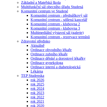
Základní a Mateřská škola
Multifunkční sál obecního úřadu Studená
Komunitní centrum ve Studené
Komunitní centrum - přednáškový sál
Komunitní centrum - sdílená kancelář
Komunitní centrum - klubovna 2
Komunitní centrum - klubovna 3
Multimediální výstavní sál (galerie)
Komunitní centrum - rezervace termínů
Zdravotní středisko
Aktuálně
Ordinace obvodního lékaře
Ordinace zubního lékaře
Ordinace dětské a dorostové lékařky
Ordinace gynekologa
Ordinace interní a diabetologická
Lékárna
TEP Studenska
rok 2026
rok 2025
rok 2024
rok 2023
rok 2022
rok 2021
rok 2020