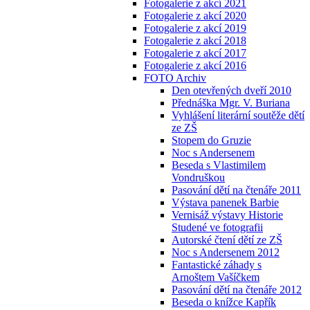
Fotogalerie z akcí 2021
Fotogalerie z akcí 2020
Fotogalerie z akcí 2019
Fotogalerie z akcí 2018
Fotogalerie z akcí 2017
Fotogalerie z akcí 2016
FOTO Archiv
Den otevřených dveří 2010
Přednáška Mgr. V. Buriana
Vyhlášení literární soutěže dětí
ze ZŠ
Stopem do Gruzie
Noc s Andersenem
Beseda s Vlastimilem
Vondruškou
Pasování dětí na čtenáře 2011
Výstava panenek Barbie
Vernisáž výstavy Historie
Studené ve fotografii
Autorské čtení dětí ze ZŠ
Noc s Andersenem 2012
Fantastické záhady s
Arnoštem Vašíčkem
Pasování dětí na čtenáře 2012
Beseda o knížce Kapřík