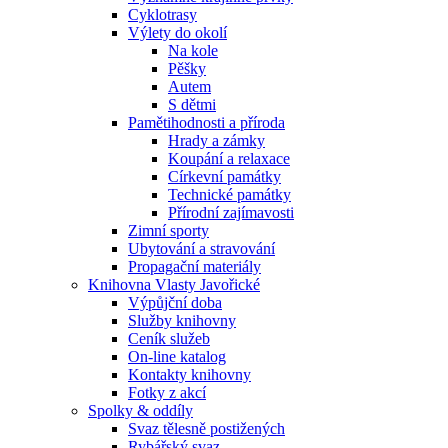
Cyklotrasy
Výlety do okolí
Na kole
Pěšky
Autem
S dětmi
Pamětihodnosti a příroda
Hrady a zámky
Koupání a relaxace
Církevní památky
Technické památky
Přírodní zajímavosti
Zimní sporty
Ubytování a stravování
Propagační materiály
Knihovna Vlasty Javořické
Výpůjční doba
Služby knihovny
Ceník služeb
On-line katalog
Kontakty knihovny
Fotky z akcí
Spolky & oddíly
Svaz tělesně postižených
Rybářský svaz