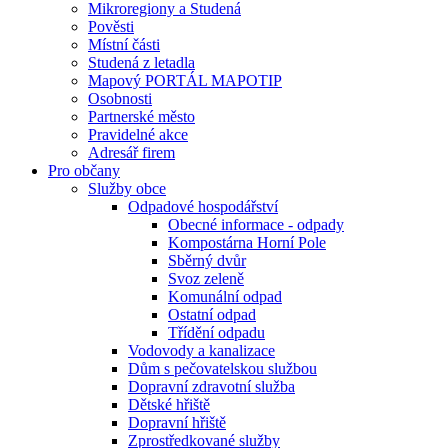
Mikroregiony a Studená
Pověsti
Místní části
Studená z letadla
Mapový PORTÁL MAPOTIP
Osobnosti
Partnerské město
Pravidelné akce
Adresář firem
Pro občany
Služby obce
Odpadové hospodářství
Obecné informace - odpady
Kompostárna Horní Pole
Sběrný dvůr
Svoz zeleně
Komunální odpad
Ostatní odpad
Třídění odpadu
Vodovody a kanalizace
Dům s pečovatelskou službou
Dopravní zdravotní služba
Dětské hřiště
Dopravní hřiště
Zprostředkované služby