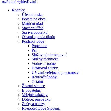
rozšířené vyhledávání
Radnice
Úřední deska
Podatelna obce
Matriční úřad
Stavební úřad
Správa poplatků
Ostatní agenda úřadu
Poplatky obce
Popelnice
Psi
Služby administrativní
Služby technické
Vodné a stočné
Hřbitovní služby
Užívání veřejného prostranství
Rekreační pobyt
Ostatní
Životní situace
E-podatelna
Veřejné zakázky
Dotace, příspěvky
Ztráty a nálezy
Rozpočet Obce Studená