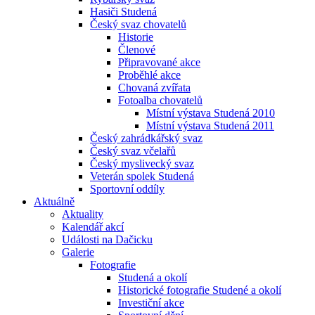
Hasiči Studená
Český svaz chovatelů
Historie
Členové
Připravované akce
Proběhlé akce
Chovaná zvířata
Fotoalba chovatelů
Místní výstava Studená 2010
Místní výstava Studená 2011
Český zahrádkářský svaz
Český svaz včelařů
Český myslivecký svaz
Veterán spolek Studená
Sportovní oddíly
Aktuálně
Aktuality
Kalendář akcí
Události na Dačicku
Galerie
Fotografie
Studená a okolí
Historické fotografie Studené a okolí
Investiční akce