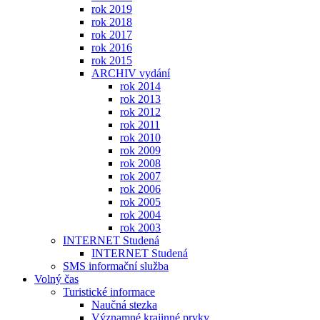
rok 2019
rok 2018
rok 2017
rok 2016
rok 2015
ARCHIV vydání
rok 2014
rok 2013
rok 2012
rok 2011
rok 2010
rok 2009
rok 2008
rok 2007
rok 2006
rok 2005
rok 2004
rok 2003
INTERNET Studená
INTERNET Studená
SMS informační služba
Volný čas
Turistické informace
Naučná stezka
Významné krajinné prvky