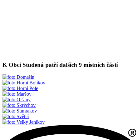
K Obci Studená patří dalších 9 místních částí
Domašín
Horní Bolíkov
Horní Pole
Maršov
Olšany
Skrýchov
Sumrakov
Světlá
Velký Jeníkov