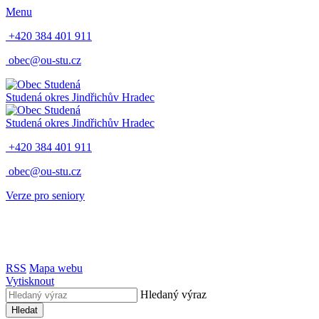
Menu
+420 384 401 911
obec@ou-stu.cz
Studená
okres Jindřichův Hradec
Studená
okres Jindřichův Hradec
+420 384 401 911
obec@ou-stu.cz
Verze pro seniory
RSS
Mapa webu
Vytisknout
Hledaný výraz
Hledat