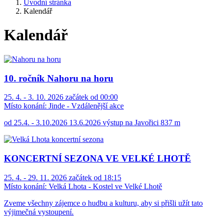
Úvodní stránka
Kalendář
Kalendář
10. ročník Nahoru na horu
25. 4. - 3. 10. 2026 začátek od 00:00
Místo konání:
Jinde - Vzdálenější akce
od 25.4. - 3.10.2026 13.6.2026 výstup na Javořici 837 m
KONCERTNÍ SEZONA VE VELKÉ LHOTĚ
25. 4. - 29. 11. 2026 začátek od 18:15
Místo konání:
Velká Lhota - Kostel ve Velké Lhotě
Zveme všechny zájemce o hudbu a kulturu, aby si přišli užít tato
výjimečná vystoupení.