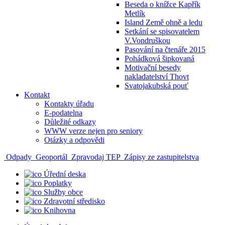
Beseda o knížce Kapřík
Metlík
Island Země ohně a ledu
Setkání se spisovatelem
V.Vondruškou
Pasování na čtenáře 2015
Pohádková šipkovaná
Motivační besedy
nakladatelství Thovt
Svatojakubská pouť
Kontakt
Kontakty úřadu
E-podatelna
Důležité odkazy
WWW verze nejen pro seniory
Otázky a odpovědi
Odpady
Geoportál
Zpravodaj TEP
Zápisy ze zastupitelstva
Úřední deska
Poplatky
Služby obce
Zdravotní středisko
Knihovna