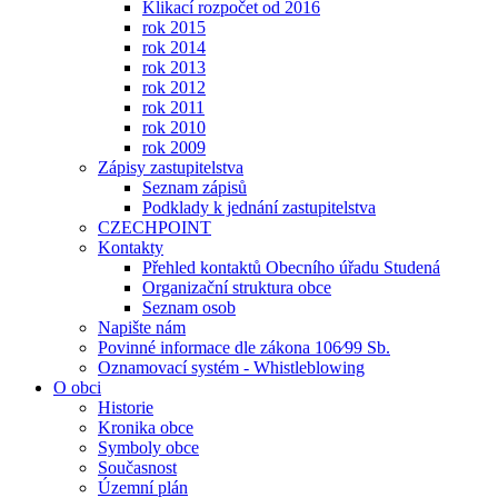
Klikací rozpočet od 2016
rok 2015
rok 2014
rok 2013
rok 2012
rok 2011
rok 2010
rok 2009
Zápisy zastupitelstva
Seznam zápisů
Podklady k jednání zastupitelstva
CZECHPOINT
Kontakty
Přehled kontaktů Obecního úřadu Studená
Organizační struktura obce
Seznam osob
Napište nám
Povinné informace dle zákona 106⁄99 Sb.
Oznamovací systém - Whistleblowing
O obci
Historie
Kronika obce
Symboly obce
Současnost
Územní plán