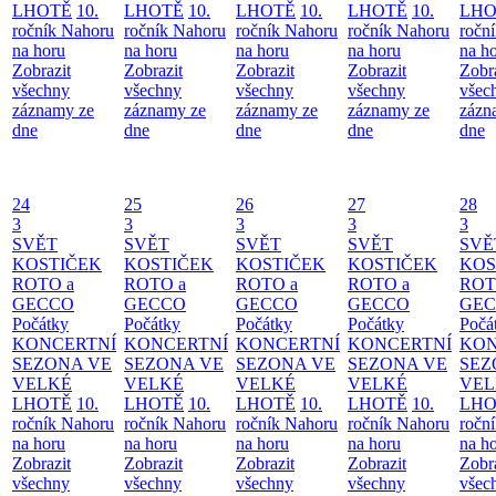
LHOTĚ
10.
LHOTĚ
10.
LHOTĚ
10.
LHOTĚ
10.
LHO
ročník Nahoru
ročník Nahoru
ročník Nahoru
ročník Nahoru
ročn
na horu
na horu
na horu
na horu
na h
Zobrazit
Zobrazit
Zobrazit
Zobrazit
Zobr
všechny
všechny
všechny
všechny
všec
záznamy ze
záznamy ze
záznamy ze
záznamy ze
zázn
dne
dne
dne
dne
dne
24
25
26
27
28
3
3
3
3
3
SVĚT
SVĚT
SVĚT
SVĚT
SVĚ
KOSTIČEK
KOSTIČEK
KOSTIČEK
KOSTIČEK
KOS
ROTO a
ROTO a
ROTO a
ROTO a
ROT
GECCO
GECCO
GECCO
GECCO
GE
Počátky
Počátky
Počátky
Počátky
Počá
KONCERTNÍ
KONCERTNÍ
KONCERTNÍ
KONCERTNÍ
KON
SEZONA VE
SEZONA VE
SEZONA VE
SEZONA VE
SEZ
VELKÉ
VELKÉ
VELKÉ
VELKÉ
VEL
LHOTĚ
10.
LHOTĚ
10.
LHOTĚ
10.
LHOTĚ
10.
LHO
ročník Nahoru
ročník Nahoru
ročník Nahoru
ročník Nahoru
ročn
na horu
na horu
na horu
na horu
na h
Zobrazit
Zobrazit
Zobrazit
Zobrazit
Zobr
všechny
všechny
všechny
všechny
všec