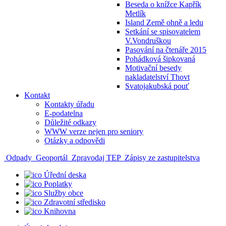
Beseda o knížce Kapřík
Metlík
Island Země ohně a ledu
Setkání se spisovatelem
V.Vondruškou
Pasování na čtenáře 2015
Pohádková šipkovaná
Motivační besedy
nakladatelství Thovt
Svatojakubská pouť
Kontakt
Kontakty úřadu
E-podatelna
Důležité odkazy
WWW verze nejen pro seniory
Otázky a odpovědi
Odpady
Geoportál
Zpravodaj TEP
Zápisy ze zastupitelstva
Úřední deska
Poplatky
Služby obce
Zdravotní středisko
Knihovna