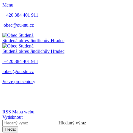
Menu
+420 384 401 911
obec@ou-stu.cz
Studená
okres Jindřichův Hradec
Studená
okres Jindřichův Hradec
+420 384 401 911
obec@ou-stu.cz
Verze pro seniory
RSS
Mapa webu
Vytisknout
Hledaný výraz
Hledat