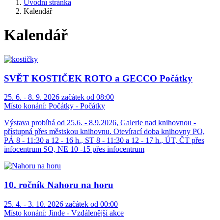
Úvodní stránka
Kalendář
Kalendář
SVĚT KOSTIČEK ROTO a GECCO Počátky
25. 6. - 8. 9. 2026 začátek od 08:00
Místo konání:
Počátky - Počátky
Výstava probíhá od 25.6. - 8.9.2026, Galerie nad knihovnou -
přístupná přes městskou knihovnu. Otevírací doba knihovny PO,
PÁ 8 - 11:30 a 12 - 16 h., ST 8 - 11:30 a 12 - 17 h., ÚT, ČT přes
infocentrum SO, NE 10 -15 přes infocentrum
10. ročník Nahoru na horu
25. 4. - 3. 10. 2026 začátek od 00:00
Místo konání:
Jinde - Vzdálenější akce