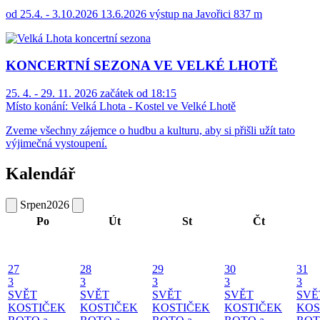
od 25.4. - 3.10.2026 13.6.2026 výstup na Javořici 837 m
KONCERTNÍ SEZONA VE VELKÉ LHOTĚ
25. 4. - 29. 11. 2026 začátek od 18:15
Místo konání:
Velká Lhota - Kostel ve Velké Lhotě
Zveme všechny zájemce o hudbu a kulturu, aby si přišli užít tato
výjimečná vystoupení.
Kalendář
Srpen
2026
Po
Út
St
Čt
27
28
29
30
31
3
3
3
3
3
SVĚT
SVĚT
SVĚT
SVĚT
SVĚ
KOSTIČEK
KOSTIČEK
KOSTIČEK
KOSTIČEK
KOS