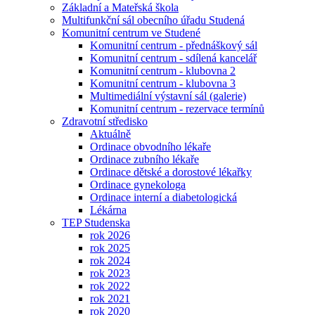
Základní a Mateřská škola
Multifunkční sál obecního úřadu Studená
Komunitní centrum ve Studené
Komunitní centrum - přednáškový sál
Komunitní centrum - sdílená kancelář
Komunitní centrum - klubovna 2
Komunitní centrum - klubovna 3
Multimediální výstavní sál (galerie)
Komunitní centrum - rezervace termínů
Zdravotní středisko
Aktuálně
Ordinace obvodního lékaře
Ordinace zubního lékaře
Ordinace dětské a dorostové lékařky
Ordinace gynekologa
Ordinace interní a diabetologická
Lékárna
TEP Studenska
rok 2026
rok 2025
rok 2024
rok 2023
rok 2022
rok 2021
rok 2020