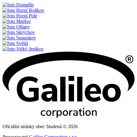
Domašín
Horní Bolíkov
Horní Pole
Maršov
Olšany
Skrýchov
Sumrakov
Světlá
Velký Jeníkov
Oficiální stránky obec Studená © 2026
Provozovatel
Galileo Corporation s.r.o.