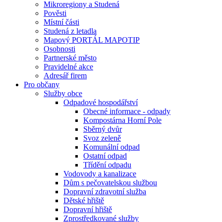
Mikroregiony a Studená
Pověsti
Místní části
Studená z letadla
Mapový PORTÁL MAPOTIP
Osobnosti
Partnerské město
Pravidelné akce
Adresář firem
Pro občany
Služby obce
Odpadové hospodářství
Obecné informace - odpady
Kompostárna Horní Pole
Sběrný dvůr
Svoz zeleně
Komunální odpad
Ostatní odpad
Třídění odpadu
Vodovody a kanalizace
Dům s pečovatelskou službou
Dopravní zdravotní služba
Dětské hřiště
Dopravní hřiště
Zprostředkované služby