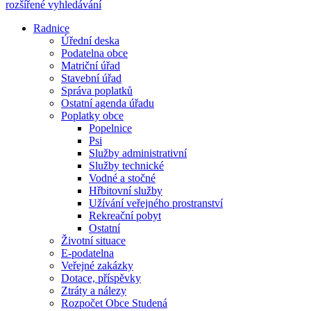
rozšířené vyhledávání
Radnice
Úřední deska
Podatelna obce
Matriční úřad
Stavební úřad
Správa poplatků
Ostatní agenda úřadu
Poplatky obce
Popelnice
Psi
Služby administrativní
Služby technické
Vodné a stočné
Hřbitovní služby
Užívání veřejného prostranství
Rekreační pobyt
Ostatní
Životní situace
E-podatelna
Veřejné zakázky
Dotace, příspěvky
Ztráty a nálezy
Rozpočet Obce Studená