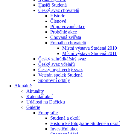
Hasiči Studená
Český svaz chovatelů
Historie
Členové
Připravované akce
Proběhlé akce
Chovaná zvířata
Fotoalba chovatelů
Místní výstava Studená 2010
Místní výstava Studená 2011
Český zahrádkářský svaz
Český svaz včelařů
Český myslivecký svaz
Veterán spolek Studená
Sportovní oddíly
Aktuálně
Aktuality
Kalendář akcí
Události na Dačicku
Galerie
Fotografie
Studená a okolí
Historické fotografie Studené a okolí
Investiční akce