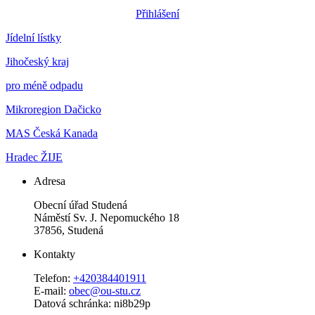
Přihlášení
Jídelní lístky
Jihočeský kraj
pro méně odpadu
Mikroregion Dačicko
MAS Česká Kanada
Hradec ŽIJE
Adresa
Obecní úřad Studená
Náměstí Sv. J. Nepomuckého 18
37856, Studená
Kontakty
Telefon:
+420384401911
E-mail:
obec@ou-stu.cz
Datová schránka: ni8b29p