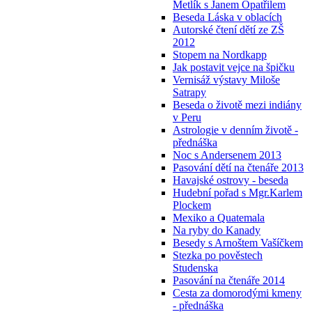
Metlík s Janem Opatřilem
Beseda Láska v oblacích
Autorské čtení dětí ze ZŠ
2012
Stopem na Nordkapp
Jak postavit vejce na špičku
Vernisáž výstavy Miloše
Satrapy
Beseda o životě mezi indiány
v Peru
Astrologie v denním životě -
přednáška
Noc s Andersenem 2013
Pasování dětí na čtenáře 2013
Havajské ostrovy - beseda
Hudební pořad s Mgr.Karlem
Plockem
Mexiko a Quatemala
Na ryby do Kanady
Besedy s Arnoštem Vašíčkem
Stezka po pověstech
Studenska
Pasování na čtenáře 2014
Cesta za domorodými kmeny
- přednáška