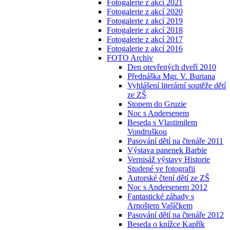
Fotogalerie z akcí 2021
Fotogalerie z akcí 2020
Fotogalerie z akcí 2019
Fotogalerie z akcí 2018
Fotogalerie z akcí 2017
Fotogalerie z akcí 2016
FOTO Archiv
Den otevřených dveří 2010
Přednáška Mgr. V. Buriana
Vyhlášení literární soutěže dětí
ze ZŠ
Stopem do Gruzie
Noc s Andersenem
Beseda s Vlastimilem
Vondruškou
Pasování dětí na čtenáře 2011
Výstava panenek Barbie
Vernisáž výstavy Historie
Studené ve fotografii
Autorské čtení dětí ze ZŠ
Noc s Andersenem 2012
Fantastické záhady s
Arnoštem Vašíčkem
Pasování dětí na čtenáře 2012
Beseda o knížce Kapřík