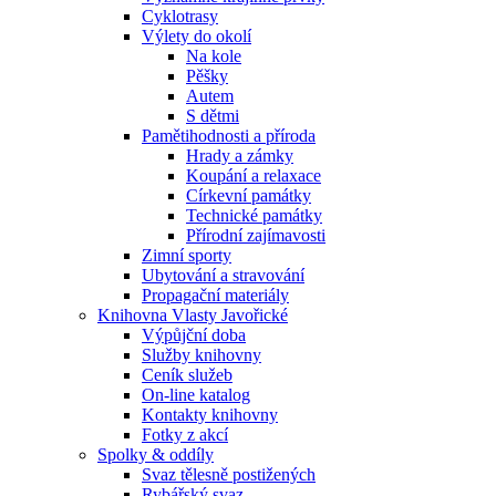
Cyklotrasy
Výlety do okolí
Na kole
Pěšky
Autem
S dětmi
Pamětihodnosti a příroda
Hrady a zámky
Koupání a relaxace
Církevní památky
Technické památky
Přírodní zajímavosti
Zimní sporty
Ubytování a stravování
Propagační materiály
Knihovna Vlasty Javořické
Výpůjční doba
Služby knihovny
Ceník služeb
On-line katalog
Kontakty knihovny
Fotky z akcí
Spolky & oddíly
Svaz tělesně postižených
Rybářský svaz