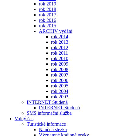
rok 2019
rok 2018
rok 2017
rok 2016
rok 2015
ARCHIV vydání
rok 2014
rok 2013
rok 2012
rok 2011
rok 2010
rok 2009
rok 2008
rok 2007
rok 2006
rok 2005
rok 2004
rok 2003
INTERNET Studená
INTERNET Studená
SMS informační služba
Volný čas
Turistické informace
Naučná stezka
Významné krajinné prvky