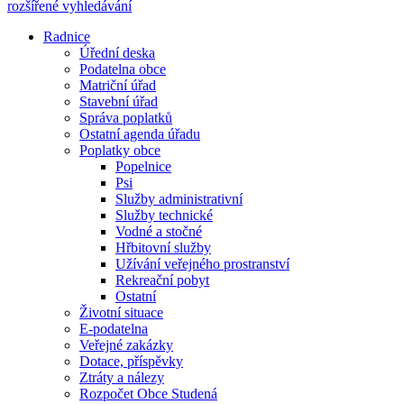
rozšířené vyhledávání
Radnice
Úřední deska
Podatelna obce
Matriční úřad
Stavební úřad
Správa poplatků
Ostatní agenda úřadu
Poplatky obce
Popelnice
Psi
Služby administrativní
Služby technické
Vodné a stočné
Hřbitovní služby
Užívání veřejného prostranství
Rekreační pobyt
Ostatní
Životní situace
E-podatelna
Veřejné zakázky
Dotace, příspěvky
Ztráty a nálezy
Rozpočet Obce Studená