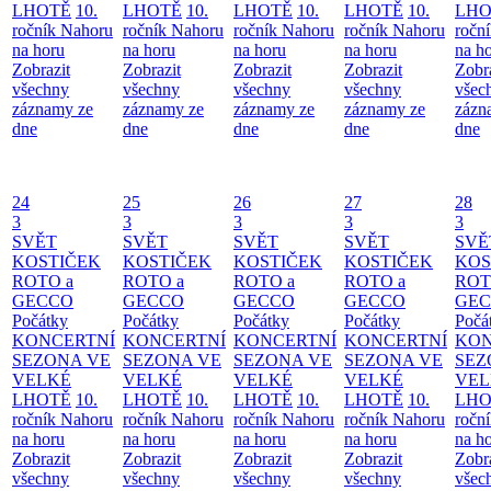
LHOTĚ
10.
LHOTĚ
10.
LHOTĚ
10.
LHOTĚ
10.
LHO
ročník Nahoru
ročník Nahoru
ročník Nahoru
ročník Nahoru
ročn
na horu
na horu
na horu
na horu
na h
Zobrazit
Zobrazit
Zobrazit
Zobrazit
Zobr
všechny
všechny
všechny
všechny
všec
záznamy ze
záznamy ze
záznamy ze
záznamy ze
zázn
dne
dne
dne
dne
dne
24
25
26
27
28
3
3
3
3
3
SVĚT
SVĚT
SVĚT
SVĚT
SVĚ
KOSTIČEK
KOSTIČEK
KOSTIČEK
KOSTIČEK
KOS
ROTO a
ROTO a
ROTO a
ROTO a
ROT
GECCO
GECCO
GECCO
GECCO
GE
Počátky
Počátky
Počátky
Počátky
Počá
KONCERTNÍ
KONCERTNÍ
KONCERTNÍ
KONCERTNÍ
KON
SEZONA VE
SEZONA VE
SEZONA VE
SEZONA VE
SEZ
VELKÉ
VELKÉ
VELKÉ
VELKÉ
VEL
LHOTĚ
10.
LHOTĚ
10.
LHOTĚ
10.
LHOTĚ
10.
LHO
ročník Nahoru
ročník Nahoru
ročník Nahoru
ročník Nahoru
ročn
na horu
na horu
na horu
na horu
na h
Zobrazit
Zobrazit
Zobrazit
Zobrazit
Zobr
všechny
všechny
všechny
všechny
všec