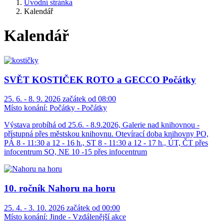
Úvodní stránka
Kalendář
Kalendář
SVĚT KOSTIČEK ROTO a GECCO Počátky
25. 6. - 8. 9. 2026 začátek od 08:00
Místo konání:
Počátky - Počátky
Výstava probíhá od 25.6. - 8.9.2026, Galerie nad knihovnou -
přístupná přes městskou knihovnu. Otevírací doba knihovny PO,
PÁ 8 - 11:30 a 12 - 16 h., ST 8 - 11:30 a 12 - 17 h., ÚT, ČT přes
infocentrum SO, NE 10 -15 přes infocentrum
10. ročník Nahoru na horu
25. 4. - 3. 10. 2026 začátek od 00:00
Místo konání:
Jinde - Vzdálenější akce