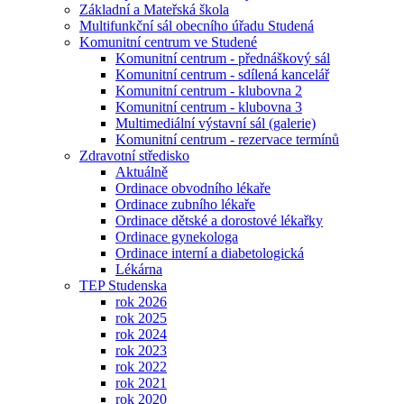
Základní a Mateřská škola
Multifunkční sál obecního úřadu Studená
Komunitní centrum ve Studené
Komunitní centrum - přednáškový sál
Komunitní centrum - sdílená kancelář
Komunitní centrum - klubovna 2
Komunitní centrum - klubovna 3
Multimediální výstavní sál (galerie)
Komunitní centrum - rezervace termínů
Zdravotní středisko
Aktuálně
Ordinace obvodního lékaře
Ordinace zubního lékaře
Ordinace dětské a dorostové lékařky
Ordinace gynekologa
Ordinace interní a diabetologická
Lékárna
TEP Studenska
rok 2026
rok 2025
rok 2024
rok 2023
rok 2022
rok 2021
rok 2020