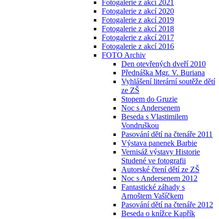
Fotogalerie z akcí 2021
Fotogalerie z akcí 2020
Fotogalerie z akcí 2019
Fotogalerie z akcí 2018
Fotogalerie z akcí 2017
Fotogalerie z akcí 2016
FOTO Archiv
Den otevřených dveří 2010
Přednáška Mgr. V. Buriana
Vyhlášení literární soutěže dětí
ze ZŠ
Stopem do Gruzie
Noc s Andersenem
Beseda s Vlastimilem
Vondruškou
Pasování dětí na čtenáře 2011
Výstava panenek Barbie
Vernisáž výstavy Historie
Studené ve fotografii
Autorské čtení dětí ze ZŠ
Noc s Andersenem 2012
Fantastické záhady s
Arnoštem Vašíčkem
Pasování dětí na čtenáře 2012
Beseda o knížce Kapřík