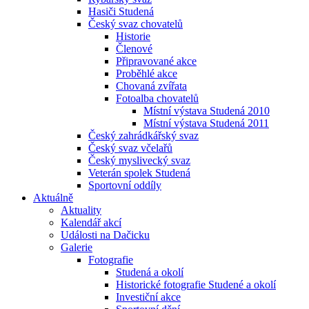
Hasiči Studená
Český svaz chovatelů
Historie
Členové
Připravované akce
Proběhlé akce
Chovaná zvířata
Fotoalba chovatelů
Místní výstava Studená 2010
Místní výstava Studená 2011
Český zahrádkářský svaz
Český svaz včelařů
Český myslivecký svaz
Veterán spolek Studená
Sportovní oddíly
Aktuálně
Aktuality
Kalendář akcí
Události na Dačicku
Galerie
Fotografie
Studená a okolí
Historické fotografie Studené a okolí
Investiční akce