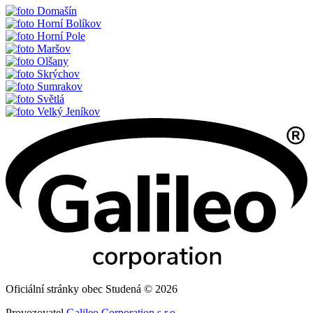
Domašín
Horní Bolíkov
Horní Pole
Maršov
Olšany
Skrýchov
Sumrakov
Světlá
Velký Jeníkov
Oficiální stránky obec Studená © 2026
Provozovatel
Galileo Corporation s.r.o.