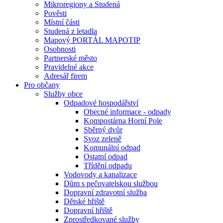
Mikroregiony a Studená
Pověsti
Místní části
Studená z letadla
Mapový PORTÁL MAPOTIP
Osobnosti
Partnerské město
Pravidelné akce
Adresář firem
Pro občany
Služby obce
Odpadové hospodářství
Obecné informace - odpady
Kompostárna Horní Pole
Sběrný dvůr
Svoz zeleně
Komunální odpad
Ostatní odpad
Třídění odpadu
Vodovody a kanalizace
Dům s pečovatelskou službou
Dopravní zdravotní služba
Dětské hřiště
Dopravní hřiště
Zprostředkované služby