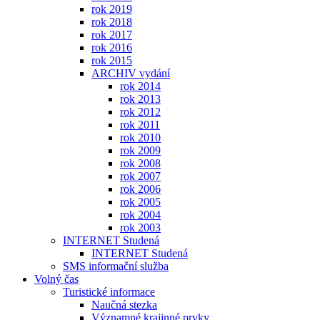
rok 2019
rok 2018
rok 2017
rok 2016
rok 2015
ARCHIV vydání
rok 2014
rok 2013
rok 2012
rok 2011
rok 2010
rok 2009
rok 2008
rok 2007
rok 2006
rok 2005
rok 2004
rok 2003
INTERNET Studená
INTERNET Studená
SMS informační služba
Volný čas
Turistické informace
Naučná stezka
Významné krajinné prvky