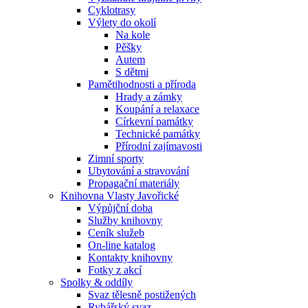
Cyklotrasy
Výlety do okolí
Na kole
Pěšky
Autem
S dětmi
Pamětihodnosti a příroda
Hrady a zámky
Koupání a relaxace
Církevní památky
Technické památky
Přírodní zajímavosti
Zimní sporty
Ubytování a stravování
Propagační materiály
Knihovna Vlasty Javořické
Výpůjční doba
Služby knihovny
Ceník služeb
On-line katalog
Kontakty knihovny
Fotky z akcí
Spolky & oddíly
Svaz tělesně postižených
Rybářský svaz