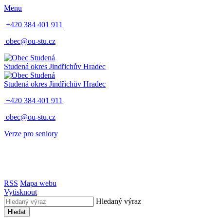
Menu
+420 384 401 911
obec@ou-stu.cz
Studená
okres Jindřichův Hradec
Studená
okres Jindřichův Hradec
+420 384 401 911
obec@ou-stu.cz
Verze pro seniory
RSS
Mapa webu
Vytisknout
Hledaný výraz
Hledat