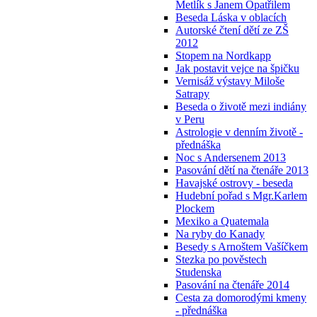
Metlík s Janem Opatřilem
Beseda Láska v oblacích
Autorské čtení dětí ze ZŠ
2012
Stopem na Nordkapp
Jak postavit vejce na špičku
Vernisáž výstavy Miloše
Satrapy
Beseda o životě mezi indiány
v Peru
Astrologie v denním životě -
přednáška
Noc s Andersenem 2013
Pasování dětí na čtenáře 2013
Havajské ostrovy - beseda
Hudební pořad s Mgr.Karlem
Plockem
Mexiko a Quatemala
Na ryby do Kanady
Besedy s Arnoštem Vašíčkem
Stezka po pověstech
Studenska
Pasování na čtenáře 2014
Cesta za domorodými kmeny
- přednáška