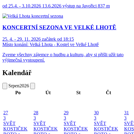
od 25.4. - 3.10.2026 13.6.2026 výstup na Javořici 837 m
KONCERTNÍ SEZONA VE VELKÉ LHOTĚ
25. 4. - 29. 11. 2026 začátek od 18:15
Místo konání:
Velká Lhota - Kostel ve Velké Lhotě
Zveme všechny zájemce o hudbu a kulturu, aby si přišli užít tato
výjimečná vystoupení.
Kalendář
Srpen
2026
Po
Út
St
Čt
27
28
29
30
31
3
3
3
3
3
SVĚT
SVĚT
SVĚT
SVĚT
SVĚ
KOSTIČEK
KOSTIČEK
KOSTIČEK
KOSTIČEK
KOS