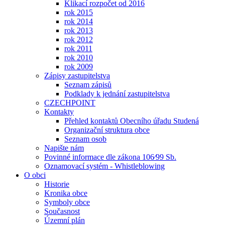
Klikací rozpočet od 2016
rok 2015
rok 2014
rok 2013
rok 2012
rok 2011
rok 2010
rok 2009
Zápisy zastupitelstva
Seznam zápisů
Podklady k jednání zastupitelstva
CZECHPOINT
Kontakty
Přehled kontaktů Obecního úřadu Studená
Organizační struktura obce
Seznam osob
Napište nám
Povinné informace dle zákona 106⁄99 Sb.
Oznamovací systém - Whistleblowing
O obci
Historie
Kronika obce
Symboly obce
Současnost
Územní plán