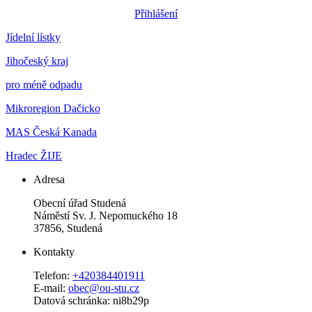
Přihlášení
Jídelní lístky
Jihočeský kraj
pro méně odpadu
Mikroregion Dačicko
MAS Česká Kanada
Hradec ŽIJE
Adresa
Obecní úřad Studená
Náměstí Sv. J. Nepomuckého 18
37856, Studená
Kontakty
Telefon:
+420384401911
E-mail:
obec@ou-stu.cz
Datová schránka: ni8b29p