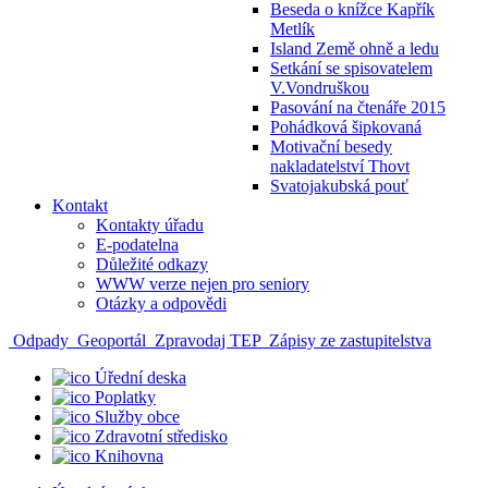
Beseda o knížce Kapřík
Metlík
Island Země ohně a ledu
Setkání se spisovatelem
V.Vondruškou
Pasování na čtenáře 2015
Pohádková šipkovaná
Motivační besedy
nakladatelství Thovt
Svatojakubská pouť
Kontakt
Kontakty úřadu
E-podatelna
Důležité odkazy
WWW verze nejen pro seniory
Otázky a odpovědi
Odpady
Geoportál
Zpravodaj TEP
Zápisy ze zastupitelstva
Úřední deska
Poplatky
Služby obce
Zdravotní středisko
Knihovna