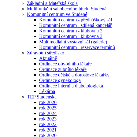
Základní a Mateřská škola
Multifunkční sál obecního úřadu Studená
Komunitní centrum ve Studené
Komunitní centrum - přednáškový sál
Komunitní centrum - sdílená kancelář
Komunitní centrum - klubovna 2
Komunitní centrum - klubovna 3
Multimediální výstavní sál (galerie)
Komunitní centrum - rezervace termínů
Zdravotní středisko
Aktuálně
Ordinace obvodního lékaře
Ordinace zubního lékaře
Ordinace dětské a dorostové lékařky
Ordinace gynekologa
Ordinace interní a diabetologická
Lékárna
TEP Studenska
rok 2026
rok 2025
rok 2024
rok 2023
rok 2022
rok 2021
rok 2020