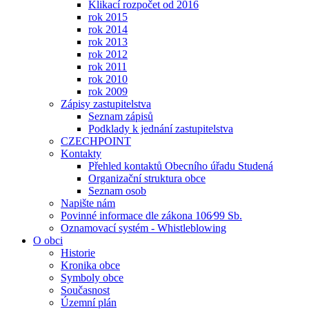
Klikací rozpočet od 2016
rok 2015
rok 2014
rok 2013
rok 2012
rok 2011
rok 2010
rok 2009
Zápisy zastupitelstva
Seznam zápisů
Podklady k jednání zastupitelstva
CZECHPOINT
Kontakty
Přehled kontaktů Obecního úřadu Studená
Organizační struktura obce
Seznam osob
Napište nám
Povinné informace dle zákona 106⁄99 Sb.
Oznamovací systém - Whistleblowing
O obci
Historie
Kronika obce
Symboly obce
Současnost
Územní plán