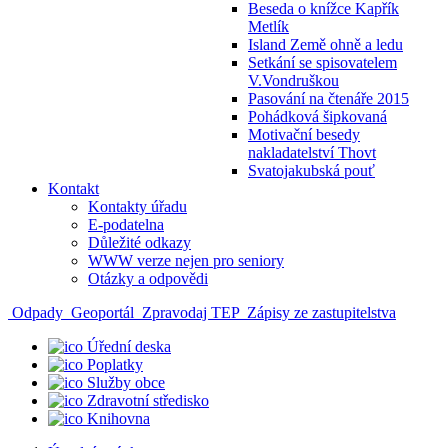
Beseda o knížce Kapřík
Metlík
Island Země ohně a ledu
Setkání se spisovatelem
V.Vondruškou
Pasování na čtenáře 2015
Pohádková šipkovaná
Motivační besedy
nakladatelství Thovt
Svatojakubská pouť
Kontakt
Kontakty úřadu
E-podatelna
Důležité odkazy
WWW verze nejen pro seniory
Otázky a odpovědi
Odpady
Geoportál
Zpravodaj TEP
Zápisy ze zastupitelstva
Úřední deska
Poplatky
Služby obce
Zdravotní středisko
Knihovna