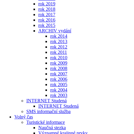
rok 2019
rok 2018
rok 2017
rok 2016
rok 2015
ARCHIV vydání
rok 2014
rok 2013
rok 2012
rok 2011
rok 2010
rok 2009
rok 2008
rok 2007
rok 2006
rok 2005
rok 2004
rok 2003
INTERNET Studená
INTERNET Studená
SMS informační služba
Volný čas
Turistické informace
Naučná stezka
Významné krajinné prvky