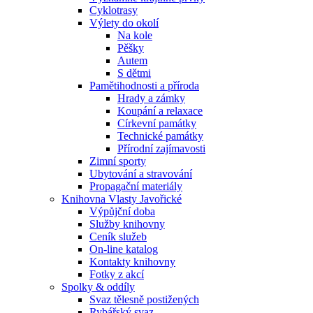
Cyklotrasy
Výlety do okolí
Na kole
Pěšky
Autem
S dětmi
Pamětihodnosti a příroda
Hrady a zámky
Koupání a relaxace
Církevní památky
Technické památky
Přírodní zajímavosti
Zimní sporty
Ubytování a stravování
Propagační materiály
Knihovna Vlasty Javořické
Výpůjční doba
Služby knihovny
Ceník služeb
On-line katalog
Kontakty knihovny
Fotky z akcí
Spolky & oddíly
Svaz tělesně postižených
Rybářský svaz