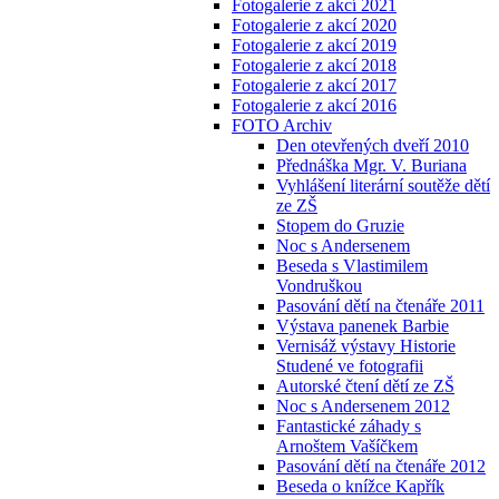
Fotogalerie z akcí 2021
Fotogalerie z akcí 2020
Fotogalerie z akcí 2019
Fotogalerie z akcí 2018
Fotogalerie z akcí 2017
Fotogalerie z akcí 2016
FOTO Archiv
Den otevřených dveří 2010
Přednáška Mgr. V. Buriana
Vyhlášení literární soutěže dětí
ze ZŠ
Stopem do Gruzie
Noc s Andersenem
Beseda s Vlastimilem
Vondruškou
Pasování dětí na čtenáře 2011
Výstava panenek Barbie
Vernisáž výstavy Historie
Studené ve fotografii
Autorské čtení dětí ze ZŠ
Noc s Andersenem 2012
Fantastické záhady s
Arnoštem Vašíčkem
Pasování dětí na čtenáře 2012
Beseda o knížce Kapřík