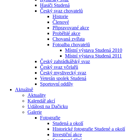
Hasiči Studená
Český svaz chovatelů
Historie
Členové
Připravované akce
Proběhlé akce
Chovaná zvířata
Fotoalba chovatelů
Místní výstava Studená 2010
Místní výstava Studená 2011
Český zahrádkářský svaz
Český svaz včelařů
Český myslivecký svaz
Veterán spolek Studená
Sportovní oddíly
Aktuálně
Aktuality
Kalendář akcí
Události na Dačicku
Galerie
Fotografie
Studená a okolí
Historické fotografie Studené a okolí
Investiční akce