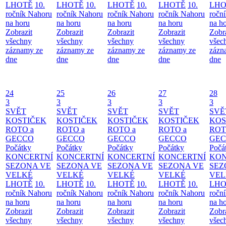
LHOTĚ
10.
LHOTĚ
10.
LHOTĚ
10.
LHOTĚ
10.
LHO
ročník Nahoru
ročník Nahoru
ročník Nahoru
ročník Nahoru
ročn
na horu
na horu
na horu
na horu
na h
Zobrazit
Zobrazit
Zobrazit
Zobrazit
Zobr
všechny
všechny
všechny
všechny
všec
záznamy ze
záznamy ze
záznamy ze
záznamy ze
zázn
dne
dne
dne
dne
dne
24
25
26
27
28
3
3
3
3
3
SVĚT
SVĚT
SVĚT
SVĚT
SVĚ
KOSTIČEK
KOSTIČEK
KOSTIČEK
KOSTIČEK
KOS
ROTO a
ROTO a
ROTO a
ROTO a
ROT
GECCO
GECCO
GECCO
GECCO
GE
Počátky
Počátky
Počátky
Počátky
Počá
KONCERTNÍ
KONCERTNÍ
KONCERTNÍ
KONCERTNÍ
KON
SEZONA VE
SEZONA VE
SEZONA VE
SEZONA VE
SEZ
VELKÉ
VELKÉ
VELKÉ
VELKÉ
VEL
LHOTĚ
10.
LHOTĚ
10.
LHOTĚ
10.
LHOTĚ
10.
LHO
ročník Nahoru
ročník Nahoru
ročník Nahoru
ročník Nahoru
ročn
na horu
na horu
na horu
na horu
na h
Zobrazit
Zobrazit
Zobrazit
Zobrazit
Zobr
všechny
všechny
všechny
všechny
všec