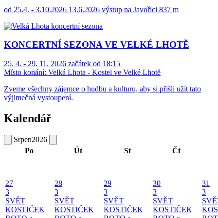
od 25.4. - 3.10.2026 13.6.2026 výstup na Javořici 837 m
KONCERTNÍ SEZONA VE VELKÉ LHOTĚ
25. 4. - 29. 11. 2026 začátek od 18:15
Místo konání:
Velká Lhota - Kostel ve Velké Lhotě
Zveme všechny zájemce o hudbu a kulturu, aby si přišli užít tato
výjimečná vystoupení.
Kalendář
Srpen
2026
Po
Út
St
Čt
27
28
29
30
31
3
3
3
3
3
SVĚT
SVĚT
SVĚT
SVĚT
SVĚ
KOSTIČEK
KOSTIČEK
KOSTIČEK
KOSTIČEK
KOS