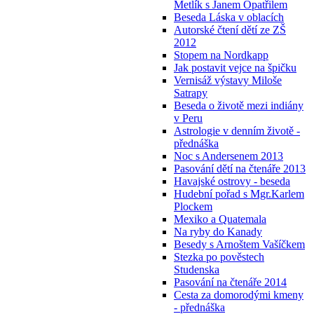
Metlík s Janem Opatřilem
Beseda Láska v oblacích
Autorské čtení dětí ze ZŠ
2012
Stopem na Nordkapp
Jak postavit vejce na špičku
Vernisáž výstavy Miloše
Satrapy
Beseda o životě mezi indiány
v Peru
Astrologie v denním životě -
přednáška
Noc s Andersenem 2013
Pasování dětí na čtenáře 2013
Havajské ostrovy - beseda
Hudební pořad s Mgr.Karlem
Plockem
Mexiko a Quatemala
Na ryby do Kanady
Besedy s Arnoštem Vašíčkem
Stezka po pověstech
Studenska
Pasování na čtenáře 2014
Cesta za domorodými kmeny
- přednáška