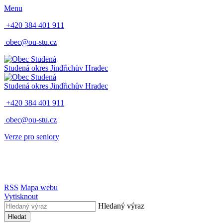
Menu
+420 384 401 911
obec@ou-stu.cz
Studená
okres Jindřichův Hradec
Studená
okres Jindřichův Hradec
+420 384 401 911
obec@ou-stu.cz
Verze pro seniory
RSS
Mapa webu
Vytisknout
Hledaný výraz
Hledat