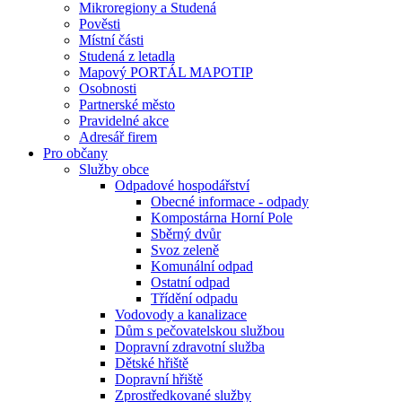
Mikroregiony a Studená
Pověsti
Místní části
Studená z letadla
Mapový PORTÁL MAPOTIP
Osobnosti
Partnerské město
Pravidelné akce
Adresář firem
Pro občany
Služby obce
Odpadové hospodářství
Obecné informace - odpady
Kompostárna Horní Pole
Sběrný dvůr
Svoz zeleně
Komunální odpad
Ostatní odpad
Třídění odpadu
Vodovody a kanalizace
Dům s pečovatelskou službou
Dopravní zdravotní služba
Dětské hřiště
Dopravní hřiště
Zprostředkované služby