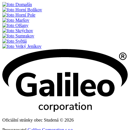
Domašín
Horní Bolíkov
Horní Pole
Maršov
Olšany
Skrýchov
Sumrakov
Světlá
Velký Jeníkov
Oficiální stránky obec Studená © 2026
Provozovatel
Galileo Corporation s.r.o.