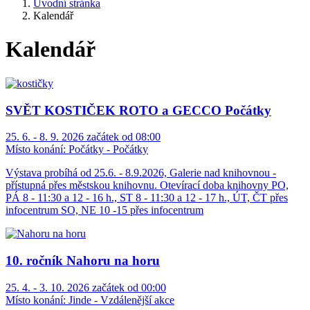
Úvodní stránka
Kalendář
Kalendář
SVĚT KOSTIČEK ROTO a GECCO Počátky
25. 6. - 8. 9. 2026 začátek od 08:00
Místo konání:
Počátky - Počátky
Výstava probíhá od 25.6. - 8.9.2026, Galerie nad knihovnou -
přístupná přes městskou knihovnu. Otevírací doba knihovny PO,
PÁ 8 - 11:30 a 12 - 16 h., ST 8 - 11:30 a 12 - 17 h., ÚT, ČT přes
infocentrum SO, NE 10 -15 přes infocentrum
10. ročník Nahoru na horu
25. 4. - 3. 10. 2026 začátek od 00:00
Místo konání:
Jinde - Vzdálenější akce