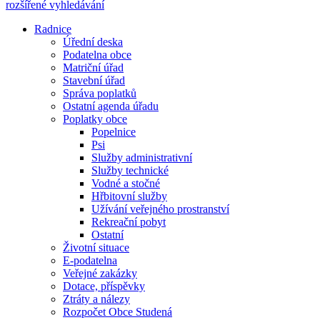
rozšířené vyhledávání
Radnice
Úřední deska
Podatelna obce
Matriční úřad
Stavební úřad
Správa poplatků
Ostatní agenda úřadu
Poplatky obce
Popelnice
Psi
Služby administrativní
Služby technické
Vodné a stočné
Hřbitovní služby
Užívání veřejného prostranství
Rekreační pobyt
Ostatní
Životní situace
E-podatelna
Veřejné zakázky
Dotace, příspěvky
Ztráty a nálezy
Rozpočet Obce Studená