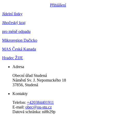
Přihlášení
Jídelní lístky
Jihočeský kraj
pro méně odpadu
Mikroregion Dačicko
MAS Česká Kanada
Hradec ŽIJE
Adresa
Obecní úřad Studená
Náměstí Sv. J. Nepomuckého 18
37856, Studená
Kontakty
Telefon:
+420384401911
E-mail:
obec@ou-stu.cz
Datová schránka: ni8b29p