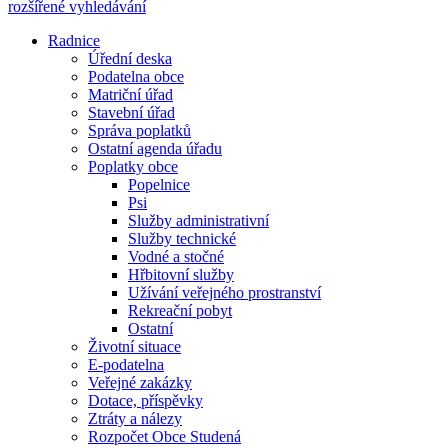
rozšířené vyhledávání
Radnice
Úřední deska
Podatelna obce
Matriční úřad
Stavební úřad
Správa poplatků
Ostatní agenda úřadu
Poplatky obce
Popelnice
Psi
Služby administrativní
Služby technické
Vodné a stočné
Hřbitovní služby
Užívání veřejného prostranství
Rekreační pobyt
Ostatní
Životní situace
E-podatelna
Veřejné zakázky
Dotace, příspěvky
Ztráty a nálezy
Rozpočet Obce Studená