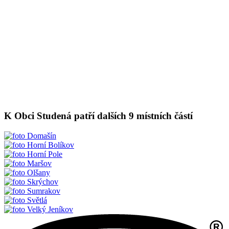
K Obci Studená patří dalších 9 místních částí
Domašín
Horní Bolíkov
Horní Pole
Maršov
Olšany
Skrýchov
Sumrakov
Světlá
Velký Jeníkov