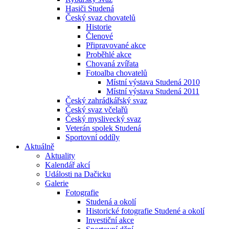
Hasiči Studená
Český svaz chovatelů
Historie
Členové
Připravované akce
Proběhlé akce
Chovaná zvířata
Fotoalba chovatelů
Místní výstava Studená 2010
Místní výstava Studená 2011
Český zahrádkářský svaz
Český svaz včelařů
Český myslivecký svaz
Veterán spolek Studená
Sportovní oddíly
Aktuálně
Aktuality
Kalendář akcí
Události na Dačicku
Galerie
Fotografie
Studená a okolí
Historické fotografie Studené a okolí
Investiční akce