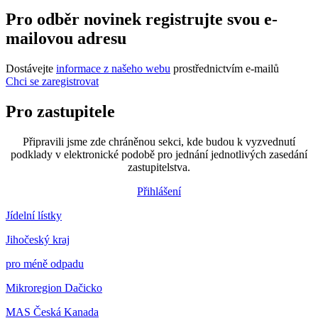
Pro odběr novinek registrujte svou e-
mailovou adresu
Dostávejte
informace z našeho webu
prostřednictvím e-mailů
Chci se zaregistrovat
Pro zastupitele
Připravili jsme zde chráněnou sekci, kde budou k vyzvednutí
podklady v elektronické podobě pro jednání jednotlivých zasedání
zastupitelstva.
Přihlášení
Jídelní lístky
Jihočeský kraj
pro méně odpadu
Mikroregion Dačicko
MAS Česká Kanada