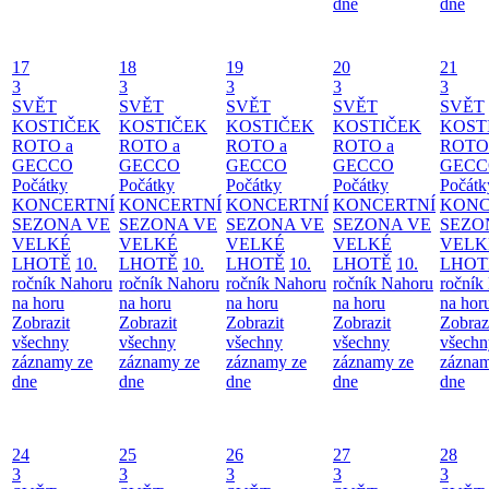
dne
dne
17
18
19
20
21
3
3
3
3
3
SVĚT
SVĚT
SVĚT
SVĚT
SVĚT
KOSTIČEK
KOSTIČEK
KOSTIČEK
KOSTIČEK
KOST
ROTO a
ROTO a
ROTO a
ROTO a
ROTO
GECCO
GECCO
GECCO
GECCO
GECC
Počátky
Počátky
Počátky
Počátky
Počátk
KONCERTNÍ
KONCERTNÍ
KONCERTNÍ
KONCERTNÍ
KONC
SEZONA VE
SEZONA VE
SEZONA VE
SEZONA VE
SEZO
VELKÉ
VELKÉ
VELKÉ
VELKÉ
VELK
LHOTĚ
10.
LHOTĚ
10.
LHOTĚ
10.
LHOTĚ
10.
LHOT
ročník Nahoru
ročník Nahoru
ročník Nahoru
ročník Nahoru
ročník
na horu
na horu
na horu
na horu
na hor
Zobrazit
Zobrazit
Zobrazit
Zobrazit
Zobraz
všechny
všechny
všechny
všechny
všechn
záznamy ze
záznamy ze
záznamy ze
záznamy ze
záznam
dne
dne
dne
dne
dne
24
25
26
27
28
3
3
3
3
3