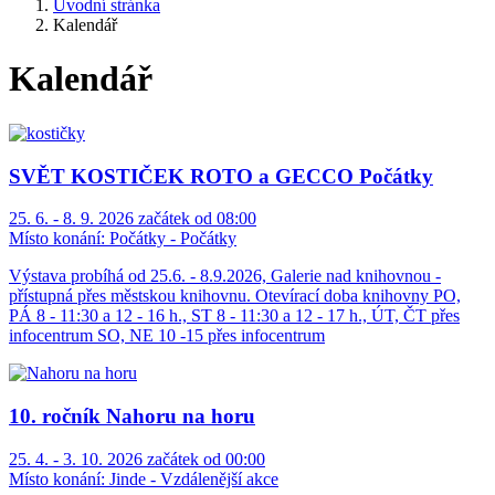
Úvodní stránka
Kalendář
Kalendář
SVĚT KOSTIČEK ROTO a GECCO Počátky
25. 6. - 8. 9. 2026 začátek od 08:00
Místo konání:
Počátky - Počátky
Výstava probíhá od 25.6. - 8.9.2026, Galerie nad knihovnou -
přístupná přes městskou knihovnu. Otevírací doba knihovny PO,
PÁ 8 - 11:30 a 12 - 16 h., ST 8 - 11:30 a 12 - 17 h., ÚT, ČT přes
infocentrum SO, NE 10 -15 přes infocentrum
10. ročník Nahoru na horu
25. 4. - 3. 10. 2026 začátek od 00:00
Místo konání:
Jinde - Vzdálenější akce