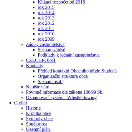
Klikací rozpočet od 2016
rok 2015
rok 2014
rok 2013
rok 2012
rok 2011
rok 2010
rok 2009
Zápisy zastupitelstva
Seznam zápisů
Podklady k jednání zastupitelstva
CZECHPOINT
Kontakty
Přehled kontaktů Obecního úřadu Studená
Organizační struktura obce
Seznam osob
Napište nám
Povinné informace dle zákona 106⁄99 Sb.
Oznamovací systém - Whistleblowing
O obci
Historie
Kronika obce
Symboly obce
Současnost
Územní plán