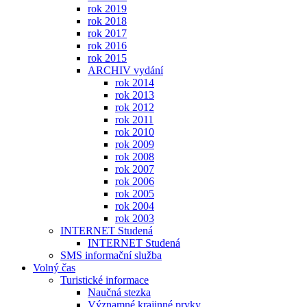
rok 2019
rok 2018
rok 2017
rok 2016
rok 2015
ARCHIV vydání
rok 2014
rok 2013
rok 2012
rok 2011
rok 2010
rok 2009
rok 2008
rok 2007
rok 2006
rok 2005
rok 2004
rok 2003
INTERNET Studená
INTERNET Studená
SMS informační služba
Volný čas
Turistické informace
Naučná stezka
Významné krajinné prvky