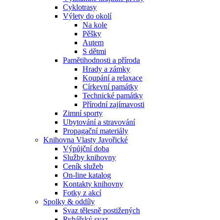
Cyklotrasy
Výlety do okolí
Na kole
Pěšky
Autem
S dětmi
Pamětihodnosti a příroda
Hrady a zámky
Koupání a relaxace
Církevní památky
Technické památky
Přírodní zajímavosti
Zimní sporty
Ubytování a stravování
Propagační materiály
Knihovna Vlasty Javořické
Výpůjční doba
Služby knihovny
Ceník služeb
On-line katalog
Kontakty knihovny
Fotky z akcí
Spolky & oddíly
Svaz tělesně postižených
Rybářský svaz