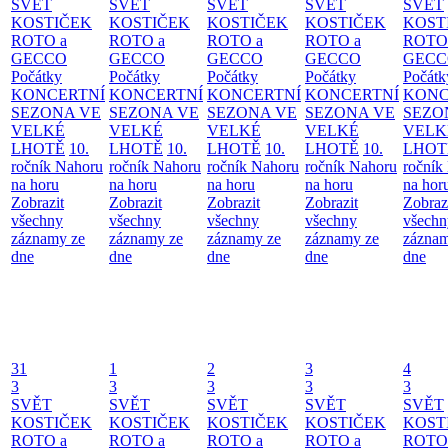
SVĚT
SVĚT
SVĚT
SVĚT
SVĚT
KOSTIČEK
KOSTIČEK
KOSTIČEK
KOSTIČEK
KOST
ROTO a
ROTO a
ROTO a
ROTO a
ROTO
GECCO
GECCO
GECCO
GECCO
GECC
Počátky
Počátky
Počátky
Počátky
Počátk
KONCERTNÍ
KONCERTNÍ
KONCERTNÍ
KONCERTNÍ
KONC
SEZONA VE
SEZONA VE
SEZONA VE
SEZONA VE
SEZO
VELKÉ
VELKÉ
VELKÉ
VELKÉ
VELK
LHOTĚ
10.
LHOTĚ
10.
LHOTĚ
10.
LHOTĚ
10.
LHOT
ročník Nahoru
ročník Nahoru
ročník Nahoru
ročník Nahoru
ročník
na horu
na horu
na horu
na horu
na hor
Zobrazit
Zobrazit
Zobrazit
Zobrazit
Zobraz
všechny
všechny
všechny
všechny
všechn
záznamy ze
záznamy ze
záznamy ze
záznamy ze
záznam
dne
dne
dne
dne
dne
31
1
2
3
4
3
3
3
3
3
SVĚT
SVĚT
SVĚT
SVĚT
SVĚT
KOSTIČEK
KOSTIČEK
KOSTIČEK
KOSTIČEK
KOST
ROTO a
ROTO a
ROTO a
ROTO a
ROTO