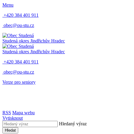
Menu
+420 384 401 911
obec@ou-stu.cz
Studená
okres Jindřichův Hradec
Studená
okres Jindřichův Hradec
+420 384 401 911
obec@ou-stu.cz
Verze pro seniory
RSS
Mapa webu
Vytisknout
Hledaný výraz
Hledat