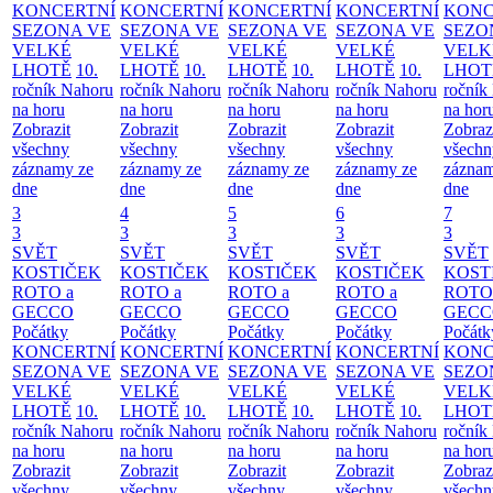
KONCERTNÍ
KONCERTNÍ
KONCERTNÍ
KONCERTNÍ
KONC
SEZONA VE
SEZONA VE
SEZONA VE
SEZONA VE
SEZO
VELKÉ
VELKÉ
VELKÉ
VELKÉ
VELK
LHOTĚ
10.
LHOTĚ
10.
LHOTĚ
10.
LHOTĚ
10.
LHOT
ročník Nahoru
ročník Nahoru
ročník Nahoru
ročník Nahoru
ročník
na horu
na horu
na horu
na horu
na hor
Zobrazit
Zobrazit
Zobrazit
Zobrazit
Zobraz
všechny
všechny
všechny
všechny
všechn
záznamy ze
záznamy ze
záznamy ze
záznamy ze
záznam
dne
dne
dne
dne
dne
3
4
5
6
7
3
3
3
3
3
SVĚT
SVĚT
SVĚT
SVĚT
SVĚT
KOSTIČEK
KOSTIČEK
KOSTIČEK
KOSTIČEK
KOST
ROTO a
ROTO a
ROTO a
ROTO a
ROTO
GECCO
GECCO
GECCO
GECCO
GECC
Počátky
Počátky
Počátky
Počátky
Počátk
KONCERTNÍ
KONCERTNÍ
KONCERTNÍ
KONCERTNÍ
KONC
SEZONA VE
SEZONA VE
SEZONA VE
SEZONA VE
SEZO
VELKÉ
VELKÉ
VELKÉ
VELKÉ
VELK
LHOTĚ
10.
LHOTĚ
10.
LHOTĚ
10.
LHOTĚ
10.
LHOT
ročník Nahoru
ročník Nahoru
ročník Nahoru
ročník Nahoru
ročník
na horu
na horu
na horu
na horu
na hor
Zobrazit
Zobrazit
Zobrazit
Zobrazit
Zobraz
všechny
všechny
všechny
všechny
všechn