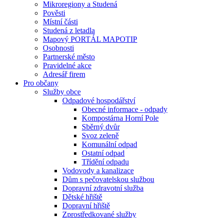
Mikroregiony a Studená
Pověsti
Místní části
Studená z letadla
Mapový PORTÁL MAPOTIP
Osobnosti
Partnerské město
Pravidelné akce
Adresář firem
Pro občany
Služby obce
Odpadové hospodářství
Obecné informace - odpady
Kompostárna Horní Pole
Sběrný dvůr
Svoz zeleně
Komunální odpad
Ostatní odpad
Třídění odpadu
Vodovody a kanalizace
Dům s pečovatelskou službou
Dopravní zdravotní služba
Dětské hřiště
Dopravní hřiště
Zprostředkované služby