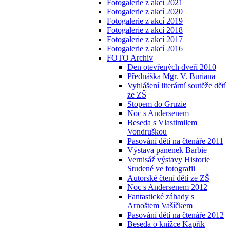
Fotogalerie z akcí 2021
Fotogalerie z akcí 2020
Fotogalerie z akcí 2019
Fotogalerie z akcí 2018
Fotogalerie z akcí 2017
Fotogalerie z akcí 2016
FOTO Archiv
Den otevřených dveří 2010
Přednáška Mgr. V. Buriana
Vyhlášení literární soutěže dětí
ze ZŠ
Stopem do Gruzie
Noc s Andersenem
Beseda s Vlastimilem
Vondruškou
Pasování dětí na čtenáře 2011
Výstava panenek Barbie
Vernisáž výstavy Historie
Studené ve fotografii
Autorské čtení dětí ze ZŠ
Noc s Andersenem 2012
Fantastické záhady s
Arnoštem Vašíčkem
Pasování dětí na čtenáře 2012
Beseda o knížce Kapřík