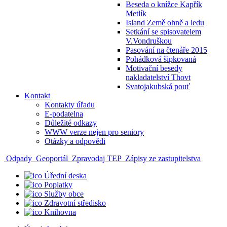
Beseda o knížce Kapřík
Metlík
Island Země ohně a ledu
Setkání se spisovatelem
V.Vondruškou
Pasování na čtenáře 2015
Pohádková šipkovaná
Motivační besedy
nakladatelství Thovt
Svatojakubská pouť
Kontakt
Kontakty úřadu
E-podatelna
Důležité odkazy
WWW verze nejen pro seniory
Otázky a odpovědi
Odpady
Geoportál
Zpravodaj TEP
Zápisy ze zastupitelstva
Úřední deska
Poplatky
Služby obce
Zdravotní středisko
Knihovna