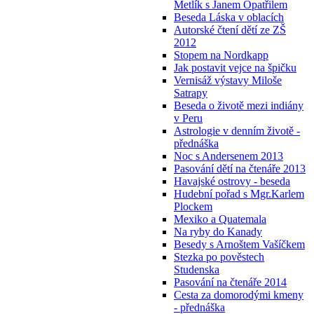
Metlík s Janem Opatřilem
Beseda Láska v oblacích
Autorské čtení dětí ze ZŠ
2012
Stopem na Nordkapp
Jak postavit vejce na špičku
Vernisáž výstavy Miloše
Satrapy
Beseda o životě mezi indiány
v Peru
Astrologie v denním životě -
přednáška
Noc s Andersenem 2013
Pasování dětí na čtenáře 2013
Havajské ostrovy - beseda
Hudební pořad s Mgr.Karlem
Plockem
Mexiko a Quatemala
Na ryby do Kanady
Besedy s Arnoštem Vašíčkem
Stezka po pověstech
Studenska
Pasování na čtenáře 2014
Cesta za domorodými kmeny
- přednáška