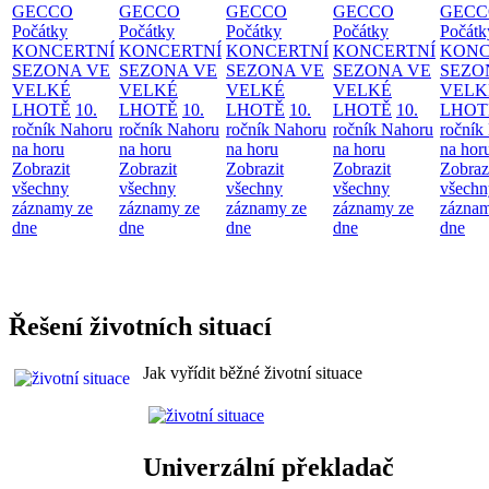
GECCO
GECCO
GECCO
GECCO
GECC
Počátky
Počátky
Počátky
Počátky
Počátk
KONCERTNÍ
KONCERTNÍ
KONCERTNÍ
KONCERTNÍ
KONC
SEZONA VE
SEZONA VE
SEZONA VE
SEZONA VE
SEZO
VELKÉ
VELKÉ
VELKÉ
VELKÉ
VELK
LHOTĚ
10.
LHOTĚ
10.
LHOTĚ
10.
LHOTĚ
10.
LHOT
ročník Nahoru
ročník Nahoru
ročník Nahoru
ročník Nahoru
ročník
na horu
na horu
na horu
na horu
na hor
Zobrazit
Zobrazit
Zobrazit
Zobrazit
Zobraz
všechny
všechny
všechny
všechny
všechn
záznamy ze
záznamy ze
záznamy ze
záznamy ze
záznam
dne
dne
dne
dne
dne
Řešení životních situací
Jak vyřídit běžné životní situace
Univerzální překladač