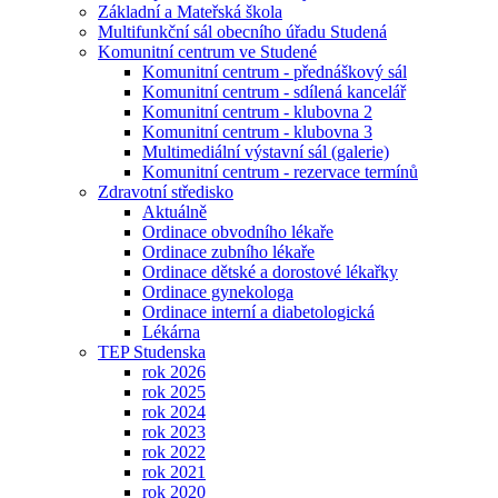
Základní a Mateřská škola
Multifunkční sál obecního úřadu Studená
Komunitní centrum ve Studené
Komunitní centrum - přednáškový sál
Komunitní centrum - sdílená kancelář
Komunitní centrum - klubovna 2
Komunitní centrum - klubovna 3
Multimediální výstavní sál (galerie)
Komunitní centrum - rezervace termínů
Zdravotní středisko
Aktuálně
Ordinace obvodního lékaře
Ordinace zubního lékaře
Ordinace dětské a dorostové lékařky
Ordinace gynekologa
Ordinace interní a diabetologická
Lékárna
TEP Studenska
rok 2026
rok 2025
rok 2024
rok 2023
rok 2022
rok 2021
rok 2020