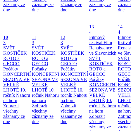
záznamy ze
záznamy ze
záznamy ze
záznamy ze
záznam
dne
dne
dne
dne
dne
13
14
4
4
10
11
12
Filmový
Filmo
3
3
3
festival Film
festiva
SVĚT
SVĚT
SVĚT
Renaissance
Renais
KOSTIČEK
KOSTIČEK
KOSTIČEK
ve Slavonicích
ve Sla
ROTO a
ROTO a
ROTO a
SVĚT
SVĚT
GECCO
GECCO
GECCO
KOSTIČEK
KOST
Počátky
Počátky
Počátky
ROTO a
ROTO
KONCERTNÍ
KONCERTNÍ
KONCERTNÍ
GECCO
GECC
SEZONA VE
SEZONA VE
SEZONA VE
Počátky
Počátk
VELKÉ
VELKÉ
VELKÉ
KONCERTNÍ
KONC
LHOTĚ
10.
LHOTĚ
10.
LHOTĚ
10.
SEZONA VE
SEZO
ročník Nahoru
ročník Nahoru
ročník Nahoru
VELKÉ
VELK
na horu
na horu
na horu
LHOTĚ
10.
LHOT
Zobrazit
Zobrazit
Zobrazit
ročník Nahoru
ročník
všechny
všechny
všechny
na horu
na hor
záznamy ze
záznamy ze
záznamy ze
Zobrazit
Zobraz
dne
dne
dne
všechny
všechn
záznamy ze
záznam