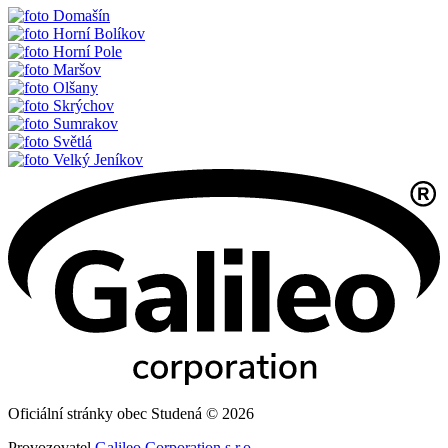
Domašín
Horní Bolíkov
Horní Pole
Maršov
Olšany
Skrýchov
Sumrakov
Světlá
Velký Jeníkov
Oficiální stránky obec Studená © 2026
Provozovatel
Galileo Corporation s.r.o.