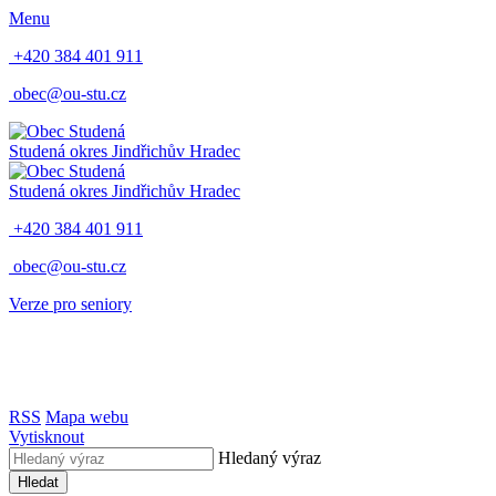
Menu
+420 384 401 911
obec@ou-stu.cz
Studená
okres Jindřichův Hradec
Studená
okres Jindřichův Hradec
+420 384 401 911
obec@ou-stu.cz
Verze pro seniory
RSS
Mapa webu
Vytisknout
Hledaný výraz
Hledat