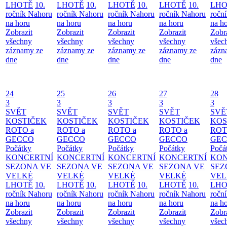
LHOTĚ
10.
LHOTĚ
10.
LHOTĚ
10.
LHOTĚ
10.
LHO
ročník Nahoru
ročník Nahoru
ročník Nahoru
ročník Nahoru
ročn
na horu
na horu
na horu
na horu
na h
Zobrazit
Zobrazit
Zobrazit
Zobrazit
Zobr
všechny
všechny
všechny
všechny
všec
záznamy ze
záznamy ze
záznamy ze
záznamy ze
zázn
dne
dne
dne
dne
dne
24
25
26
27
28
3
3
3
3
3
SVĚT
SVĚT
SVĚT
SVĚT
SVĚ
KOSTIČEK
KOSTIČEK
KOSTIČEK
KOSTIČEK
KOS
ROTO a
ROTO a
ROTO a
ROTO a
ROT
GECCO
GECCO
GECCO
GECCO
GE
Počátky
Počátky
Počátky
Počátky
Počá
KONCERTNÍ
KONCERTNÍ
KONCERTNÍ
KONCERTNÍ
KON
SEZONA VE
SEZONA VE
SEZONA VE
SEZONA VE
SEZ
VELKÉ
VELKÉ
VELKÉ
VELKÉ
VEL
LHOTĚ
10.
LHOTĚ
10.
LHOTĚ
10.
LHOTĚ
10.
LHO
ročník Nahoru
ročník Nahoru
ročník Nahoru
ročník Nahoru
ročn
na horu
na horu
na horu
na horu
na h
Zobrazit
Zobrazit
Zobrazit
Zobrazit
Zobr
všechny
všechny
všechny
všechny
všec