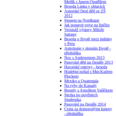
Metlík s Janem Opatřilem
Beseda Láska v oblacích
Autorské čtení dětí ze ZŠ
2012
Stopem na Nordkapp
Jak postavit vejce na špičku
Vernisáž výstavy Miloše
Satrapy
Beseda o životě mezi indiány
v Peru
Astrologie v denním životě -
přednáška
Noc s Andersenem 2013
Pasování dětí na čtenáře 2013
Havajské ostrovy - beseda
Hudební pořad s Mgr.Karlem
Plockem
Mexiko a Quatemala
Na ryby do Kanady
Besedy s Arnoštem Vašíčkem
Stezka po pověstech
Studenska
Pasování na čtenáře 2014
Cesta za domorodými kmeny
- přednáška