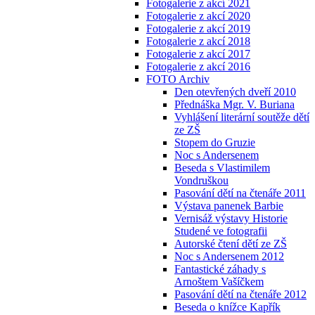
Fotogalerie z akcí 2021
Fotogalerie z akcí 2020
Fotogalerie z akcí 2019
Fotogalerie z akcí 2018
Fotogalerie z akcí 2017
Fotogalerie z akcí 2016
FOTO Archiv
Den otevřených dveří 2010
Přednáška Mgr. V. Buriana
Vyhlášení literární soutěže dětí
ze ZŠ
Stopem do Gruzie
Noc s Andersenem
Beseda s Vlastimilem
Vondruškou
Pasování dětí na čtenáře 2011
Výstava panenek Barbie
Vernisáž výstavy Historie
Studené ve fotografii
Autorské čtení dětí ze ZŠ
Noc s Andersenem 2012
Fantastické záhady s
Arnoštem Vašíčkem
Pasování dětí na čtenáře 2012
Beseda o knížce Kapřík