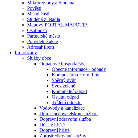
Mikroregiony a Studená
Pověsti
Místní části
Studená z letadla
Mapový PORTÁL MAPOTIP
Osobnosti
Partnerské město
Pravidelné akce
Adresář firem
Pro občany
Služby obce
Odpadové hospodářství
Obecné informace - odpady
Kompostárna Horní Pole
Sběrný dvůr
Svoz zeleně
Komunální odpad
Ostatní odpad
Třídění odpadu
Vodovody a kanalizace
Dům s pečovatelskou službou
Dopravní zdravotní služba
Dětské hřiště
Dopravní hřiště
Zprostředkované služby