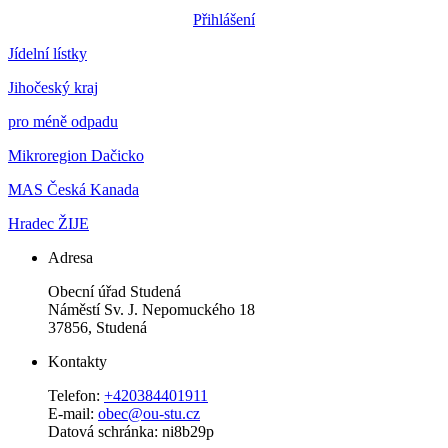
Přihlášení
Jídelní lístky
Jihočeský kraj
pro méně odpadu
Mikroregion Dačicko
MAS Česká Kanada
Hradec ŽIJE
Adresa
Obecní úřad Studená
Náměstí Sv. J. Nepomuckého 18
37856, Studená
Kontakty
Telefon:
+420384401911
E-mail:
obec@ou-stu.cz
Datová schránka: ni8b29p