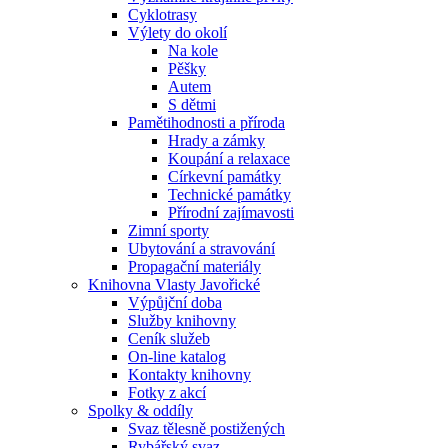
Cyklotrasy
Výlety do okolí
Na kole
Pěšky
Autem
S dětmi
Pamětihodnosti a příroda
Hrady a zámky
Koupání a relaxace
Církevní památky
Technické památky
Přírodní zajímavosti
Zimní sporty
Ubytování a stravování
Propagační materiály
Knihovna Vlasty Javořické
Výpůjční doba
Služby knihovny
Ceník služeb
On-line katalog
Kontakty knihovny
Fotky z akcí
Spolky & oddíly
Svaz tělesně postižených
Rybářský svaz