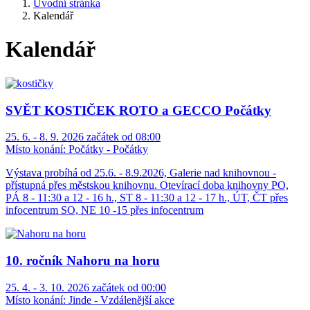
Úvodní stránka
Kalendář
Kalendář
SVĚT KOSTIČEK ROTO a GECCO Počátky
25. 6. - 8. 9. 2026 začátek od 08:00
Místo konání:
Počátky - Počátky
Výstava probíhá od 25.6. - 8.9.2026, Galerie nad knihovnou -
přístupná přes městskou knihovnu. Otevírací doba knihovny PO,
PÁ 8 - 11:30 a 12 - 16 h., ST 8 - 11:30 a 12 - 17 h., ÚT, ČT přes
infocentrum SO, NE 10 -15 přes infocentrum
10. ročník Nahoru na horu
25. 4. - 3. 10. 2026 začátek od 00:00
Místo konání:
Jinde - Vzdálenější akce