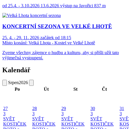
od 25.4. - 3.10.2026 13.6.2026 výstup na Javořici 837 m
KONCERTNÍ SEZONA VE VELKÉ LHOTĚ
25. 4. - 29. 11. 2026 začátek od 18:15
Místo konání:
Velká Lhota - Kostel ve Velké Lhotě
Zveme všechny zájemce o hudbu a kulturu, aby si přišli užít tato
výjimečná vystoupení.
Kalendář
Srpen
2026
Po
Út
St
Čt
27
28
29
30
31
3
3
3
3
3
SVĚT
SVĚT
SVĚT
SVĚT
SVĚ
KOSTIČEK
KOSTIČEK
KOSTIČEK
KOSTIČEK
KOS