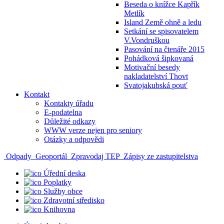
Beseda o knížce Kapřík
Metlík
Island Země ohně a ledu
Setkání se spisovatelem
V.Vondruškou
Pasování na čtenáře 2015
Pohádková šipkovaná
Motivační besedy
nakladatelství Thovt
Svatojakubská pouť
Kontakt
Kontakty úřadu
E-podatelna
Důležité odkazy
WWW verze nejen pro seniory
Otázky a odpovědi
Odpady
Geoportál
Zpravodaj TEP
Zápisy ze zastupitelstva
Úřední deska
Poplatky
Služby obce
Zdravotní středisko
Knihovna