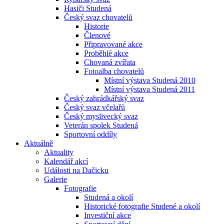
Hasiči Studená
Český svaz chovatelů
Historie
Členové
Připravované akce
Proběhlé akce
Chovaná zvířata
Fotoalba chovatelů
Místní výstava Studená 2010
Místní výstava Studená 2011
Český zahrádkářský svaz
Český svaz včelařů
Český myslivecký svaz
Veterán spolek Studená
Sportovní oddíly
Aktuálně
Aktuality
Kalendář akcí
Události na Dačicku
Galerie
Fotografie
Studená a okolí
Historické fotografie Studené a okolí
Investiční akce