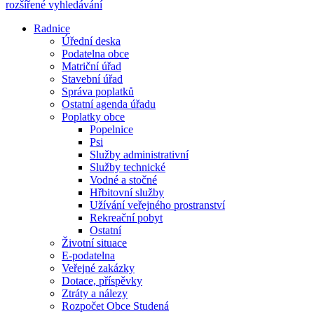
rozšířené vyhledávání
Radnice
Úřední deska
Podatelna obce
Matriční úřad
Stavební úřad
Správa poplatků
Ostatní agenda úřadu
Poplatky obce
Popelnice
Psi
Služby administrativní
Služby technické
Vodné a stočné
Hřbitovní služby
Užívání veřejného prostranství
Rekreační pobyt
Ostatní
Životní situace
E-podatelna
Veřejné zakázky
Dotace, příspěvky
Ztráty a nálezy
Rozpočet Obce Studená