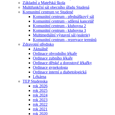
Základní a Mateřská škola
Multifunkční sál obecního úřadu Studená
Komunitní centrum ve Studené
Komunitní centrum - přednáškový sál
Komunitní centrum - sdílená kancelář
Komunitní centrum - klubovna 2
Komunitní centrum - klubovna 3
Multimediální výstavní sál (galerie)
Komunitní centrum - rezervace termínů
Zdravotní středisko
Aktuálně
Ordinace obvodního lékaře
Ordinace zubního lékaře
Ordinace dětské a dorostové lékařky
Ordinace gynekologa
Ordinace interní a diabetologická
Lékárna
TEP Studenska
rok 2026
rok 2025
rok 2024
rok 2023
rok 2022
rok 2021
rok 2020