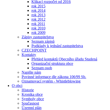
Klikací rozpočet od 2016
rok 2015
rok 2014
rok 2013
rok 2012
rok 2011
rok 2010
rok 2009
Zápisy zastupitelstva
Seznam zápisů
Podklady k jednání zastupitelstva
CZECHPOINT
Kontakty
Přehled kontaktů Obecního úřadu Studená
Organizační struktura obce
Seznam osob
Napište nám
Povinné informace dle zákona 106⁄99 Sb.
Oznamovací systém - Whistleblowing
O obci
Historie
Kronika obce
Symboly obce
Současnost
Územní plán