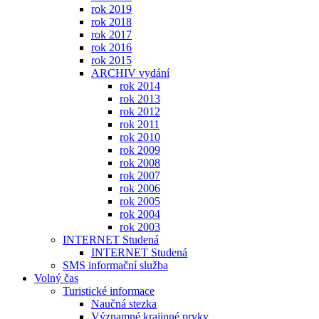
rok 2019
rok 2018
rok 2017
rok 2016
rok 2015
ARCHIV vydání
rok 2014
rok 2013
rok 2012
rok 2011
rok 2010
rok 2009
rok 2008
rok 2007
rok 2006
rok 2005
rok 2004
rok 2003
INTERNET Studená
INTERNET Studená
SMS informační služba
Volný čas
Turistické informace
Naučná stezka
Významné krajinné prvky