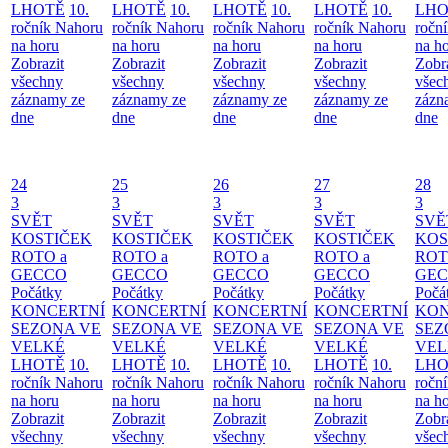
LHOTĚ
10.
LHOTĚ
10.
LHOTĚ
10.
LHOTĚ
10.
LHO
ročník Nahoru
ročník Nahoru
ročník Nahoru
ročník Nahoru
ročn
na horu
na horu
na horu
na horu
na h
Zobrazit
Zobrazit
Zobrazit
Zobrazit
Zobr
všechny
všechny
všechny
všechny
všec
záznamy ze
záznamy ze
záznamy ze
záznamy ze
zázn
dne
dne
dne
dne
dne
24
25
26
27
28
3
3
3
3
3
SVĚT
SVĚT
SVĚT
SVĚT
SVĚ
KOSTIČEK
KOSTIČEK
KOSTIČEK
KOSTIČEK
KOS
ROTO a
ROTO a
ROTO a
ROTO a
ROT
GECCO
GECCO
GECCO
GECCO
GE
Počátky
Počátky
Počátky
Počátky
Počá
KONCERTNÍ
KONCERTNÍ
KONCERTNÍ
KONCERTNÍ
KON
SEZONA VE
SEZONA VE
SEZONA VE
SEZONA VE
SEZ
VELKÉ
VELKÉ
VELKÉ
VELKÉ
VEL
LHOTĚ
10.
LHOTĚ
10.
LHOTĚ
10.
LHOTĚ
10.
LHO
ročník Nahoru
ročník Nahoru
ročník Nahoru
ročník Nahoru
ročn
na horu
na horu
na horu
na horu
na h
Zobrazit
Zobrazit
Zobrazit
Zobrazit
Zobr
všechny
všechny
všechny
všechny
všec