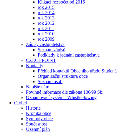
Klikací rozpočet od 2016
rok 2015
rok 2014
rok 2013
rok 2012
rok 2011
rok 2010
rok 2009
Zápisy zastupitelstva
Seznam zápisů
Podklady k jednání zastupitelstva
CZECHPOINT
Kontakty
Přehled kontaktů Obecního úřadu Studená
Organizační struktura obce
Seznam osob
Napište nám
Povinné informace dle zákona 106⁄99 Sb.
Oznamovací systém - Whistleblowing
O obci
Historie
Kronika obce
Symboly obce
Současnost
Územní plán