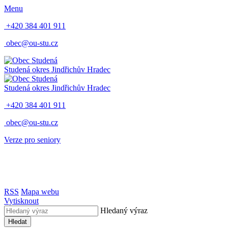
Menu
+420 384 401 911
obec@ou-stu.cz
Studená
okres Jindřichův Hradec
Studená
okres Jindřichův Hradec
+420 384 401 911
obec@ou-stu.cz
Verze pro seniory
RSS
Mapa webu
Vytisknout
Hledaný výraz
Hledat