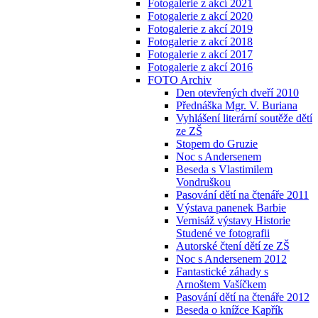
Fotogalerie z akcí 2021
Fotogalerie z akcí 2020
Fotogalerie z akcí 2019
Fotogalerie z akcí 2018
Fotogalerie z akcí 2017
Fotogalerie z akcí 2016
FOTO Archiv
Den otevřených dveří 2010
Přednáška Mgr. V. Buriana
Vyhlášení literární soutěže dětí
ze ZŠ
Stopem do Gruzie
Noc s Andersenem
Beseda s Vlastimilem
Vondruškou
Pasování dětí na čtenáře 2011
Výstava panenek Barbie
Vernisáž výstavy Historie
Studené ve fotografii
Autorské čtení dětí ze ZŠ
Noc s Andersenem 2012
Fantastické záhady s
Arnoštem Vašíčkem
Pasování dětí na čtenáře 2012
Beseda o knížce Kapřík