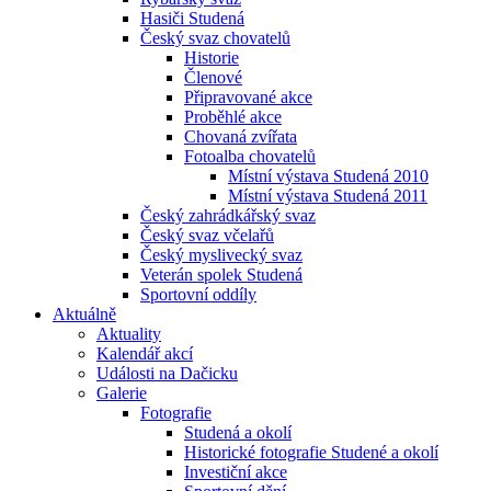
Hasiči Studená
Český svaz chovatelů
Historie
Členové
Připravované akce
Proběhlé akce
Chovaná zvířata
Fotoalba chovatelů
Místní výstava Studená 2010
Místní výstava Studená 2011
Český zahrádkářský svaz
Český svaz včelařů
Český myslivecký svaz
Veterán spolek Studená
Sportovní oddíly
Aktuálně
Aktuality
Kalendář akcí
Události na Dačicku
Galerie
Fotografie
Studená a okolí
Historické fotografie Studené a okolí
Investiční akce