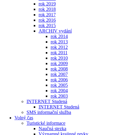
rok 2019
rok 2018
rok 2017
rok 2016
rok 2015
ARCHIV vydání
rok 2014
rok 2013
rok 2012
rok 2011
rok 2010
rok 2009
rok 2008
rok 2007
rok 2006
rok 2005
rok 2004
rok 2003
INTERNET Studená
INTERNET Studená
SMS informační služba
Volný čas
Turistické informace
Naučná stezka
Významné krajinné prvky