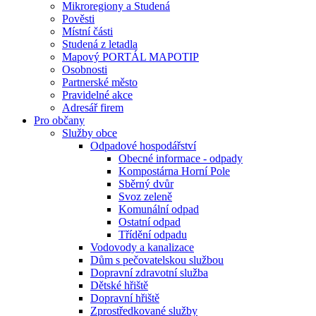
Mikroregiony a Studená
Pověsti
Místní části
Studená z letadla
Mapový PORTÁL MAPOTIP
Osobnosti
Partnerské město
Pravidelné akce
Adresář firem
Pro občany
Služby obce
Odpadové hospodářství
Obecné informace - odpady
Kompostárna Horní Pole
Sběrný dvůr
Svoz zeleně
Komunální odpad
Ostatní odpad
Třídění odpadu
Vodovody a kanalizace
Dům s pečovatelskou službou
Dopravní zdravotní služba
Dětské hřiště
Dopravní hřiště
Zprostředkované služby