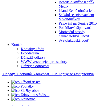
Beseda o knížce Kapřík
Metlík
Island Země ohně a ledu
Setkání se spisovatelem
V.Vondruškou
Pasování na čtenáře 2015
Pohádková šipkovaná
Motivační besedy
nakladatelství Thovt
Svatojakubská pouť
Kontakt
Kontakty úřadu
E-podatelna
Důležité odkazy
WWW verze nejen pro seniory
Otázky a odpovědi
Odpady
Geoportál
Zpravodaj TEP
Zápisy ze zastupitelstva
Úřední deska
Poplatky
Služby obce
Zdravotní středisko
Knihovna