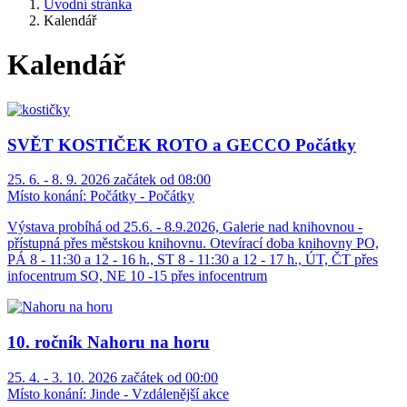
Úvodní stránka
Kalendář
Kalendář
SVĚT KOSTIČEK ROTO a GECCO Počátky
25. 6. - 8. 9. 2026 začátek od 08:00
Místo konání:
Počátky - Počátky
Výstava probíhá od 25.6. - 8.9.2026, Galerie nad knihovnou -
přístupná přes městskou knihovnu. Otevírací doba knihovny PO,
PÁ 8 - 11:30 a 12 - 16 h., ST 8 - 11:30 a 12 - 17 h., ÚT, ČT přes
infocentrum SO, NE 10 -15 přes infocentrum
10. ročník Nahoru na horu
25. 4. - 3. 10. 2026 začátek od 00:00
Místo konání:
Jinde - Vzdálenější akce