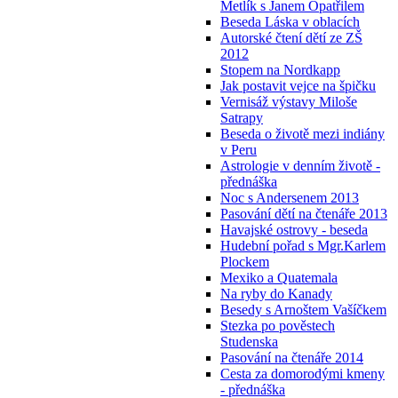
Metlík s Janem Opatřilem
Beseda Láska v oblacích
Autorské čtení dětí ze ZŠ
2012
Stopem na Nordkapp
Jak postavit vejce na špičku
Vernisáž výstavy Miloše
Satrapy
Beseda o životě mezi indiány
v Peru
Astrologie v denním životě -
přednáška
Noc s Andersenem 2013
Pasování dětí na čtenáře 2013
Havajské ostrovy - beseda
Hudební pořad s Mgr.Karlem
Plockem
Mexiko a Quatemala
Na ryby do Kanady
Besedy s Arnoštem Vašíčkem
Stezka po pověstech
Studenska
Pasování na čtenáře 2014
Cesta za domorodými kmeny
- přednáška