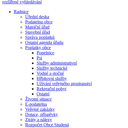
rozšířené vyhledávání
Radnice
Úřední deska
Podatelna obce
Matriční úřad
Stavební úřad
Správa poplatků
Ostatní agenda úřadu
Poplatky obce
Popelnice
Psi
Služby administrativní
Služby technické
Vodné a stočné
Hřbitovní služby
Užívání veřejného prostranství
Rekreační pobyt
Ostatní
Životní situace
E-podatelna
Veřejné zakázky
Dotace, příspěvky
Ztráty a nálezy
Rozpočet Obce Studená