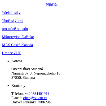
Přihlášení
Jídelní lístky
Jihočeský kraj
pro méně odpadu
Mikroregion Dačicko
MAS Česká Kanada
Hradec ŽIJE
Adresa
Obecní úřad Studená
Náměstí Sv. J. Nepomuckého 18
37856, Studená
Kontakty
Telefon:
+420384401911
E-mail:
obec@ou-stu.cz
Datová schránka: ni8b29p