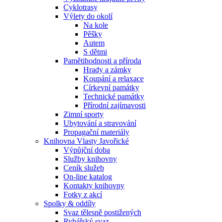
Cyklotrasy
Výlety do okolí
Na kole
Pěšky
Autem
S dětmi
Pamětihodnosti a příroda
Hrady a zámky
Koupání a relaxace
Církevní památky
Technické památky
Přírodní zajímavosti
Zimní sporty
Ubytování a stravování
Propagační materiály
Knihovna Vlasty Javořické
Výpůjční doba
Služby knihovny
Ceník služeb
On-line katalog
Kontakty knihovny
Fotky z akcí
Spolky & oddíly
Svaz tělesně postižených
Rybářský svaz