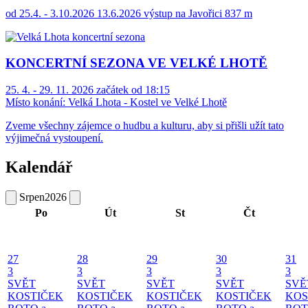
od 25.4. - 3.10.2026 13.6.2026 výstup na Javořici 837 m
KONCERTNÍ SEZONA VE VELKÉ LHOTĚ
25. 4. - 29. 11. 2026 začátek od 18:15
Místo konání:
Velká Lhota - Kostel ve Velké Lhotě
Zveme všechny zájemce o hudbu a kulturu, aby si přišli užít tato
výjimečná vystoupení.
Kalendář
Srpen
2026
Po
Út
St
Čt
27
28
29
30
31
3
3
3
3
3
SVĚT
SVĚT
SVĚT
SVĚT
SVĚ
KOSTIČEK
KOSTIČEK
KOSTIČEK
KOSTIČEK
KOS