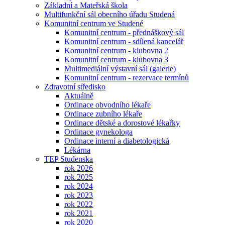
Základní a Mateřská škola
Multifunkční sál obecního úřadu Studená
Komunitní centrum ve Studené
Komunitní centrum - přednáškový sál
Komunitní centrum - sdílená kancelář
Komunitní centrum - klubovna 2
Komunitní centrum - klubovna 3
Multimediální výstavní sál (galerie)
Komunitní centrum - rezervace termínů
Zdravotní středisko
Aktuálně
Ordinace obvodního lékaře
Ordinace zubního lékaře
Ordinace dětské a dorostové lékařky
Ordinace gynekologa
Ordinace interní a diabetologická
Lékárna
TEP Studenska
rok 2026
rok 2025
rok 2024
rok 2023
rok 2022
rok 2021
rok 2020