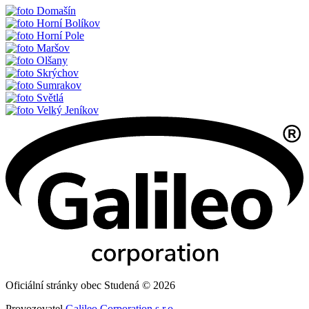
Domašín
Horní Bolíkov
Horní Pole
Maršov
Olšany
Skrýchov
Sumrakov
Světlá
Velký Jeníkov
Oficiální stránky obec Studená © 2026
Provozovatel
Galileo Corporation s.r.o.