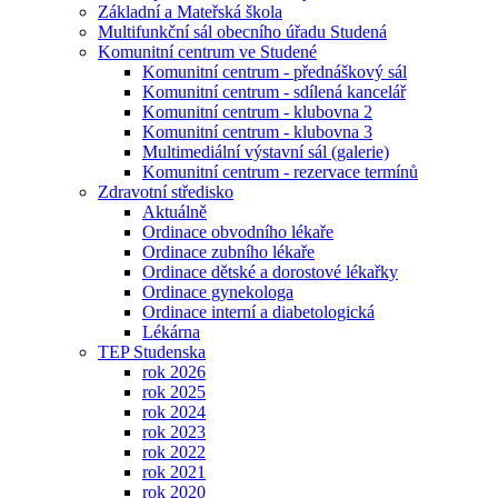
Základní a Mateřská škola
Multifunkční sál obecního úřadu Studená
Komunitní centrum ve Studené
Komunitní centrum - přednáškový sál
Komunitní centrum - sdílená kancelář
Komunitní centrum - klubovna 2
Komunitní centrum - klubovna 3
Multimediální výstavní sál (galerie)
Komunitní centrum - rezervace termínů
Zdravotní středisko
Aktuálně
Ordinace obvodního lékaře
Ordinace zubního lékaře
Ordinace dětské a dorostové lékařky
Ordinace gynekologa
Ordinace interní a diabetologická
Lékárna
TEP Studenska
rok 2026
rok 2025
rok 2024
rok 2023
rok 2022
rok 2021
rok 2020