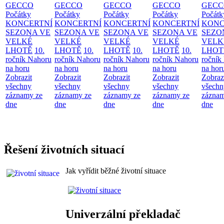
GECCO
GECCO
GECCO
GECCO
GECC
Počátky
Počátky
Počátky
Počátky
Počátk
KONCERTNÍ
KONCERTNÍ
KONCERTNÍ
KONCERTNÍ
KONC
SEZONA VE
SEZONA VE
SEZONA VE
SEZONA VE
SEZO
VELKÉ
VELKÉ
VELKÉ
VELKÉ
VELK
LHOTĚ
10.
LHOTĚ
10.
LHOTĚ
10.
LHOTĚ
10.
LHOT
ročník Nahoru
ročník Nahoru
ročník Nahoru
ročník Nahoru
ročník
na horu
na horu
na horu
na horu
na hor
Zobrazit
Zobrazit
Zobrazit
Zobrazit
Zobraz
všechny
všechny
všechny
všechny
všechn
záznamy ze
záznamy ze
záznamy ze
záznamy ze
záznam
dne
dne
dne
dne
dne
Řešení životních situací
Jak vyřídit běžné životní situace
Univerzální překladač