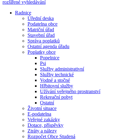
rozšířené vyhledávání
Radnice
Úřední deska
Podatelna obce
Matriční úřad
Stavební úřad
Správa poplatků
Ostatní agenda úřadu
Poplatky obce
Popelnice
Psi
Služby administrativní
Služby technické
Vodné a stočné
Hřbitovní služby
Užívání veřejného prostranství
Rekreační pobyt
Ostatní
Životní situace
E-podatelna
Veřejné zakázky
Dotace, příspěvky
Ztráty a nálezy
Rozpočet Obce Studená