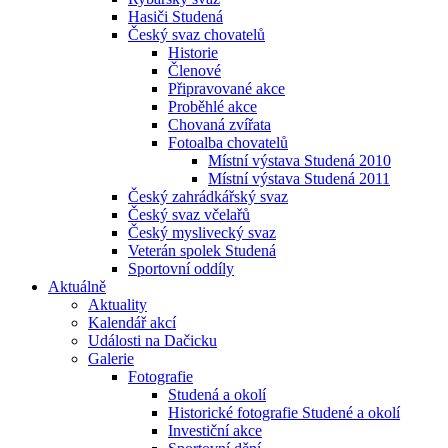
Hasiči Studená
Český svaz chovatelů
Historie
Členové
Připravované akce
Proběhlé akce
Chovaná zvířata
Fotoalba chovatelů
Místní výstava Studená 2010
Místní výstava Studená 2011
Český zahrádkářský svaz
Český svaz včelařů
Český myslivecký svaz
Veterán spolek Studená
Sportovní oddíly
Aktuálně
Aktuality
Kalendář akcí
Události na Dačicku
Galerie
Fotografie
Studená a okolí
Historické fotografie Studené a okolí
Investiční akce