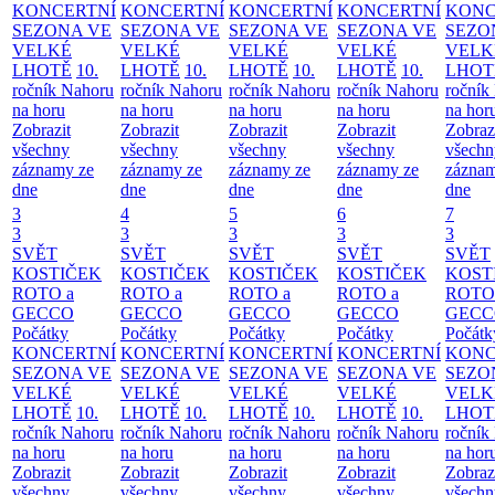
KONCERTNÍ
KONCERTNÍ
KONCERTNÍ
KONCERTNÍ
KONC
SEZONA VE
SEZONA VE
SEZONA VE
SEZONA VE
SEZO
VELKÉ
VELKÉ
VELKÉ
VELKÉ
VELK
LHOTĚ
10.
LHOTĚ
10.
LHOTĚ
10.
LHOTĚ
10.
LHOT
ročník Nahoru
ročník Nahoru
ročník Nahoru
ročník Nahoru
ročník
na horu
na horu
na horu
na horu
na hor
Zobrazit
Zobrazit
Zobrazit
Zobrazit
Zobraz
všechny
všechny
všechny
všechny
všechn
záznamy ze
záznamy ze
záznamy ze
záznamy ze
záznam
dne
dne
dne
dne
dne
3
4
5
6
7
3
3
3
3
3
SVĚT
SVĚT
SVĚT
SVĚT
SVĚT
KOSTIČEK
KOSTIČEK
KOSTIČEK
KOSTIČEK
KOST
ROTO a
ROTO a
ROTO a
ROTO a
ROTO
GECCO
GECCO
GECCO
GECCO
GECC
Počátky
Počátky
Počátky
Počátky
Počátk
KONCERTNÍ
KONCERTNÍ
KONCERTNÍ
KONCERTNÍ
KONC
SEZONA VE
SEZONA VE
SEZONA VE
SEZONA VE
SEZO
VELKÉ
VELKÉ
VELKÉ
VELKÉ
VELK
LHOTĚ
10.
LHOTĚ
10.
LHOTĚ
10.
LHOTĚ
10.
LHOT
ročník Nahoru
ročník Nahoru
ročník Nahoru
ročník Nahoru
ročník
na horu
na horu
na horu
na horu
na hor
Zobrazit
Zobrazit
Zobrazit
Zobrazit
Zobraz
všechny
všechny
všechny
všechny
všechn