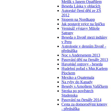
Metlík s Janem Opatřilem
Beseda Láska v oblacích
Autorské čtení dětí ze ZŠ
2012
Stopem na Nordkapp
Jak postavit vejce na špičku
Vernisáž výstavy Miloše
Satrapy
Beseda o životě mezi indiány
v Peru
Astrologie v denním životě -
přednáška
Noc s Andersenem 2013
Pasování dětí na čtenáře 2013
Havajské ostrovy - beseda
Hudební pořad s Mgr.Karlem
Plockem
Mexiko a Quatemala
Na ryby do Kanady
Besedy s Arnoštem Vašíčkem
Stezka po pověstech
Studenska
Pasování na čtenáře 2014
Cesta za domorodými kmeny
- přednáška