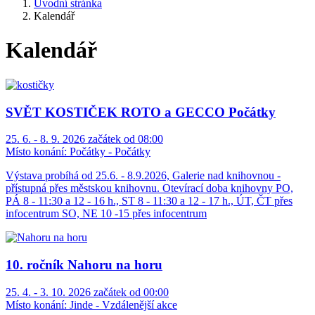
Úvodní stránka
Kalendář
Kalendář
SVĚT KOSTIČEK ROTO a GECCO Počátky
25. 6. - 8. 9. 2026 začátek od 08:00
Místo konání:
Počátky - Počátky
Výstava probíhá od 25.6. - 8.9.2026, Galerie nad knihovnou -
přístupná přes městskou knihovnu. Otevírací doba knihovny PO,
PÁ 8 - 11:30 a 12 - 16 h., ST 8 - 11:30 a 12 - 17 h., ÚT, ČT přes
infocentrum SO, NE 10 -15 přes infocentrum
10. ročník Nahoru na horu
25. 4. - 3. 10. 2026 začátek od 00:00
Místo konání:
Jinde - Vzdálenější akce