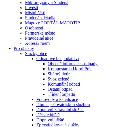
Mikroregiony a Studená
Pověsti
Místní části
Studená z letadla
Mapový PORTÁL MAPOTIP
Osobnosti
Partnerské město
Pravidelné akce
Adresář firem
Pro občany
Služby obce
Odpadové hospodářství
Obecné informace - odpady
Kompostárna Horní Pole
Sběrný dvůr
Svoz zeleně
Komunální odpad
Ostatní odpad
Třídění odpadu
Vodovody a kanalizace
Dům s pečovatelskou službou
Dopravní zdravotní služba
Dětské hřiště
Dopravní hřiště
Zprostředkované služby