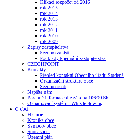
Klikací rozpočet od 2016
rok 2015
rok 2014
rok 2013
rok 2012
rok 2011
rok 2010
rok 2009
Zápisy zastupitelstva
Seznam zápisů
Podklady k jednání zastupitelstva
CZECHPOINT
Kontakty
Přehled kontaktů Obecního úřadu Studená
Organizační struktura obce
Seznam osob
Napište nám
Povinné informace dle zákona 106⁄99 Sb.
Oznamovací systém - Whistleblowing
O obci
Historie
Kronika obce
Symboly obce
Současnost
Územní plán