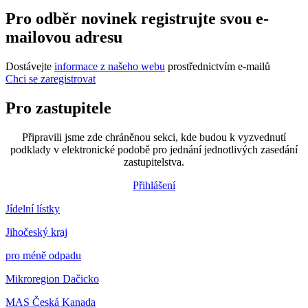
Pro odběr novinek registrujte svou e-
mailovou adresu
Dostávejte
informace z našeho webu
prostřednictvím e-mailů
Chci se zaregistrovat
Pro zastupitele
Připravili jsme zde chráněnou sekci, kde budou k vyzvednutí
podklady v elektronické podobě pro jednání jednotlivých zasedání
zastupitelstva.
Přihlášení
Jídelní lístky
Jihočeský kraj
pro méně odpadu
Mikroregion Dačicko
MAS Česká Kanada