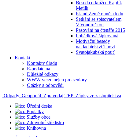
Beseda o knížce Kapřík
Metlík
Island Země ohně a ledu
Setkání se spisovatelem
V.Vondruškou
Pasování na čtenáře 2015
Pohádková šipkovaná
Motivační besedy
nakladatelství Thovt
Svatojakubská pouť
Kontakt
Kontakty úřadu
E-podatelna
Důležité odkazy
WWW verze nejen pro seniory
Otázky a odpovědi
Odpady
Geoportál
Zpravodaj TEP
Zápisy ze zastupitelstva
Úřední deska
Poplatky
Služby obce
Zdravotní středisko
Knihovna