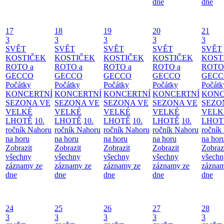
dne
dne
17
18
19
20
21
3
3
3
3
3
SVĚT
SVĚT
SVĚT
SVĚT
SVĚT
KOSTIČEK
KOSTIČEK
KOSTIČEK
KOSTIČEK
KOST
ROTO a
ROTO a
ROTO a
ROTO a
ROTO
GECCO
GECCO
GECCO
GECCO
GECC
Počátky
Počátky
Počátky
Počátky
Počátk
KONCERTNÍ
KONCERTNÍ
KONCERTNÍ
KONCERTNÍ
KONC
SEZONA VE
SEZONA VE
SEZONA VE
SEZONA VE
SEZO
VELKÉ
VELKÉ
VELKÉ
VELKÉ
VELK
LHOTĚ
10.
LHOTĚ
10.
LHOTĚ
10.
LHOTĚ
10.
LHOT
ročník Nahoru
ročník Nahoru
ročník Nahoru
ročník Nahoru
ročník
na horu
na horu
na horu
na horu
na hor
Zobrazit
Zobrazit
Zobrazit
Zobrazit
Zobraz
všechny
všechny
všechny
všechny
všechn
záznamy ze
záznamy ze
záznamy ze
záznamy ze
záznam
dne
dne
dne
dne
dne
24
25
26
27
28
3
3
3
3
3