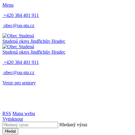
Menu
+420 384 401 911
obec@ou-stu.cz
Studená
okres Jindřichův Hradec
Studená
okres Jindřichův Hradec
+420 384 401 911
obec@ou-stu.cz
Verze pro seniory
RSS
Mapa webu
Vytisknout
Hledaný výraz
Hledat