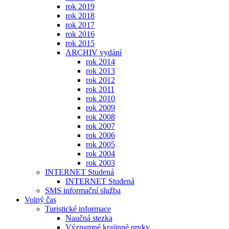
rok 2019
rok 2018
rok 2017
rok 2016
rok 2015
ARCHIV vydání
rok 2014
rok 2013
rok 2012
rok 2011
rok 2010
rok 2009
rok 2008
rok 2007
rok 2006
rok 2005
rok 2004
rok 2003
INTERNET Studená
INTERNET Studená
SMS informační služba
Volný čas
Turistické informace
Naučná stezka
Významné krajinné prvky