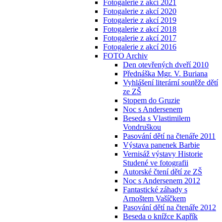
Fotogalerie z akcí 2021
Fotogalerie z akcí 2020
Fotogalerie z akcí 2019
Fotogalerie z akcí 2018
Fotogalerie z akcí 2017
Fotogalerie z akcí 2016
FOTO Archiv
Den otevřených dveří 2010
Přednáška Mgr. V. Buriana
Vyhlášení literární soutěže dětí
ze ZŠ
Stopem do Gruzie
Noc s Andersenem
Beseda s Vlastimilem
Vondruškou
Pasování dětí na čtenáře 2011
Výstava panenek Barbie
Vernisáž výstavy Historie
Studené ve fotografii
Autorské čtení dětí ze ZŠ
Noc s Andersenem 2012
Fantastické záhady s
Arnoštem Vašíčkem
Pasování dětí na čtenáře 2012
Beseda o knížce Kapřík