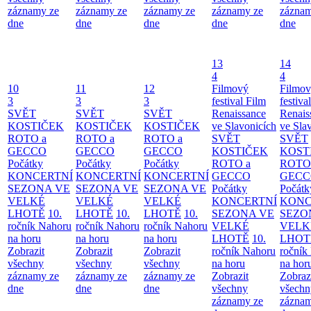
záznamy ze
záznamy ze
záznamy ze
záznamy ze
záznam
dne
dne
dne
dne
dne
13
14
4
4
10
11
12
Filmový
Filmo
3
3
3
festival Film
festiva
SVĚT
SVĚT
SVĚT
Renaissance
Renais
KOSTIČEK
KOSTIČEK
KOSTIČEK
ve Slavonicích
ve Sla
ROTO a
ROTO a
ROTO a
SVĚT
SVĚT
GECCO
GECCO
GECCO
KOSTIČEK
KOST
Počátky
Počátky
Počátky
ROTO a
ROTO
KONCERTNÍ
KONCERTNÍ
KONCERTNÍ
GECCO
GECC
SEZONA VE
SEZONA VE
SEZONA VE
Počátky
Počátk
VELKÉ
VELKÉ
VELKÉ
KONCERTNÍ
KONC
LHOTĚ
10.
LHOTĚ
10.
LHOTĚ
10.
SEZONA VE
SEZO
ročník Nahoru
ročník Nahoru
ročník Nahoru
VELKÉ
VELK
na horu
na horu
na horu
LHOTĚ
10.
LHOT
Zobrazit
Zobrazit
Zobrazit
ročník Nahoru
ročník
všechny
všechny
všechny
na horu
na hor
záznamy ze
záznamy ze
záznamy ze
Zobrazit
Zobraz
dne
dne
dne
všechny
všechn
záznamy ze
záznam