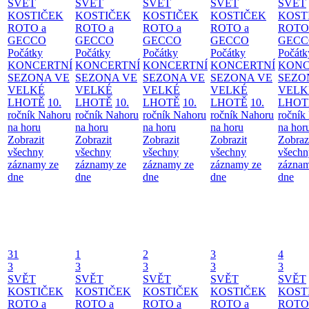
SVĚT
SVĚT
SVĚT
SVĚT
SVĚT
KOSTIČEK
KOSTIČEK
KOSTIČEK
KOSTIČEK
KOST
ROTO a
ROTO a
ROTO a
ROTO a
ROTO
GECCO
GECCO
GECCO
GECCO
GECC
Počátky
Počátky
Počátky
Počátky
Počátk
KONCERTNÍ
KONCERTNÍ
KONCERTNÍ
KONCERTNÍ
KONC
SEZONA VE
SEZONA VE
SEZONA VE
SEZONA VE
SEZO
VELKÉ
VELKÉ
VELKÉ
VELKÉ
VELK
LHOTĚ
10.
LHOTĚ
10.
LHOTĚ
10.
LHOTĚ
10.
LHOT
ročník Nahoru
ročník Nahoru
ročník Nahoru
ročník Nahoru
ročník
na horu
na horu
na horu
na horu
na hor
Zobrazit
Zobrazit
Zobrazit
Zobrazit
Zobraz
všechny
všechny
všechny
všechny
všechn
záznamy ze
záznamy ze
záznamy ze
záznamy ze
záznam
dne
dne
dne
dne
dne
31
1
2
3
4
3
3
3
3
3
SVĚT
SVĚT
SVĚT
SVĚT
SVĚT
KOSTIČEK
KOSTIČEK
KOSTIČEK
KOSTIČEK
KOST
ROTO a
ROTO a
ROTO a
ROTO a
ROTO