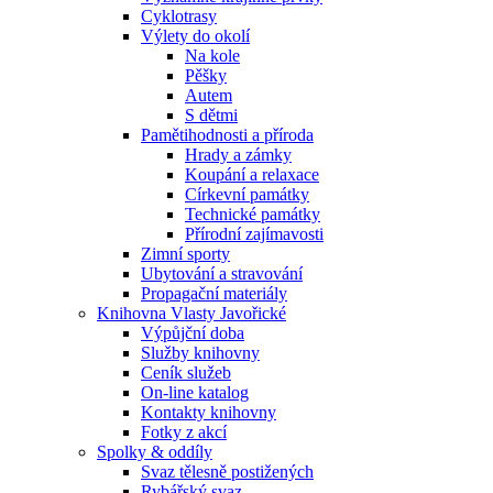
Cyklotrasy
Výlety do okolí
Na kole
Pěšky
Autem
S dětmi
Pamětihodnosti a příroda
Hrady a zámky
Koupání a relaxace
Církevní památky
Technické památky
Přírodní zajímavosti
Zimní sporty
Ubytování a stravování
Propagační materiály
Knihovna Vlasty Javořické
Výpůjční doba
Služby knihovny
Ceník služeb
On-line katalog
Kontakty knihovny
Fotky z akcí
Spolky & oddíly
Svaz tělesně postižených
Rybářský svaz