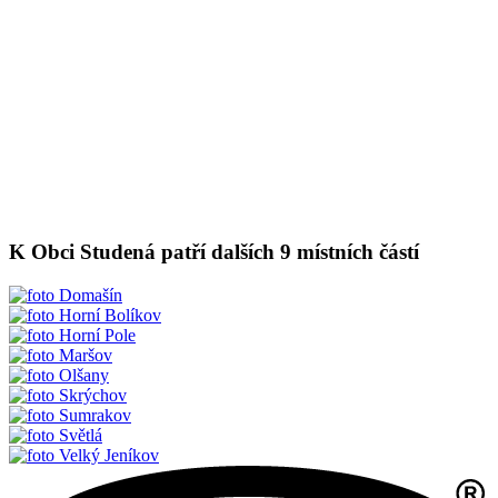
K Obci Studená patří dalších 9 místních částí
Domašín
Horní Bolíkov
Horní Pole
Maršov
Olšany
Skrýchov
Sumrakov
Světlá
Velký Jeníkov