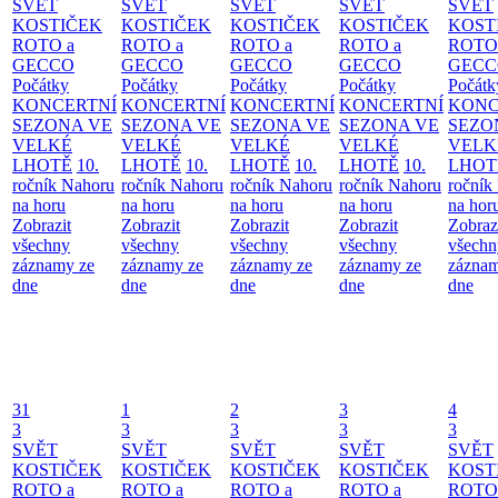
SVĚT
SVĚT
SVĚT
SVĚT
SVĚT
KOSTIČEK
KOSTIČEK
KOSTIČEK
KOSTIČEK
KOST
ROTO a
ROTO a
ROTO a
ROTO a
ROTO
GECCO
GECCO
GECCO
GECCO
GECC
Počátky
Počátky
Počátky
Počátky
Počátk
KONCERTNÍ
KONCERTNÍ
KONCERTNÍ
KONCERTNÍ
KONC
SEZONA VE
SEZONA VE
SEZONA VE
SEZONA VE
SEZO
VELKÉ
VELKÉ
VELKÉ
VELKÉ
VELK
LHOTĚ
10.
LHOTĚ
10.
LHOTĚ
10.
LHOTĚ
10.
LHOT
ročník Nahoru
ročník Nahoru
ročník Nahoru
ročník Nahoru
ročník
na horu
na horu
na horu
na horu
na hor
Zobrazit
Zobrazit
Zobrazit
Zobrazit
Zobraz
všechny
všechny
všechny
všechny
všechn
záznamy ze
záznamy ze
záznamy ze
záznamy ze
záznam
dne
dne
dne
dne
dne
31
1
2
3
4
3
3
3
3
3
SVĚT
SVĚT
SVĚT
SVĚT
SVĚT
KOSTIČEK
KOSTIČEK
KOSTIČEK
KOSTIČEK
KOST
ROTO a
ROTO a
ROTO a
ROTO a
ROTO