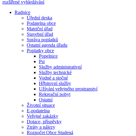
rozšířené vyhledávání
Radnice
Úřední deska
Podatelna obce
Matriční úřad
Stavební úřad
Správa poplatků
Ostatní agenda úřadu
Poplatky obce
Popelnice
Psi
Služby administrativní
Služby technické
Vodné a stočné
Hřbitovní služby
Užívání veřejného prostranství
Rekreační pobyt
Ostatní
Životní situace
E-podatelna
Veřejné zakázky
Dotace, příspěvky
Ztráty a nálezy
Rozpočet Obce Studená