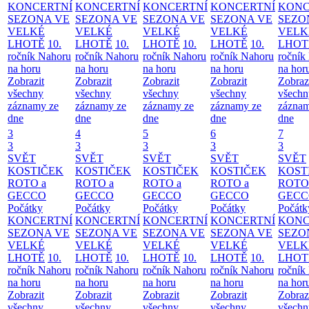
KONCERTNÍ
KONCERTNÍ
KONCERTNÍ
KONCERTNÍ
KONC
SEZONA VE
SEZONA VE
SEZONA VE
SEZONA VE
SEZO
VELKÉ
VELKÉ
VELKÉ
VELKÉ
VELK
LHOTĚ
10.
LHOTĚ
10.
LHOTĚ
10.
LHOTĚ
10.
LHOT
ročník Nahoru
ročník Nahoru
ročník Nahoru
ročník Nahoru
ročník
na horu
na horu
na horu
na horu
na hor
Zobrazit
Zobrazit
Zobrazit
Zobrazit
Zobraz
všechny
všechny
všechny
všechny
všechn
záznamy ze
záznamy ze
záznamy ze
záznamy ze
záznam
dne
dne
dne
dne
dne
3
4
5
6
7
3
3
3
3
3
SVĚT
SVĚT
SVĚT
SVĚT
SVĚT
KOSTIČEK
KOSTIČEK
KOSTIČEK
KOSTIČEK
KOST
ROTO a
ROTO a
ROTO a
ROTO a
ROTO
GECCO
GECCO
GECCO
GECCO
GECC
Počátky
Počátky
Počátky
Počátky
Počátk
KONCERTNÍ
KONCERTNÍ
KONCERTNÍ
KONCERTNÍ
KONC
SEZONA VE
SEZONA VE
SEZONA VE
SEZONA VE
SEZO
VELKÉ
VELKÉ
VELKÉ
VELKÉ
VELK
LHOTĚ
10.
LHOTĚ
10.
LHOTĚ
10.
LHOTĚ
10.
LHOT
ročník Nahoru
ročník Nahoru
ročník Nahoru
ročník Nahoru
ročník
na horu
na horu
na horu
na horu
na hor
Zobrazit
Zobrazit
Zobrazit
Zobrazit
Zobraz
všechny
všechny
všechny
všechny
všechn