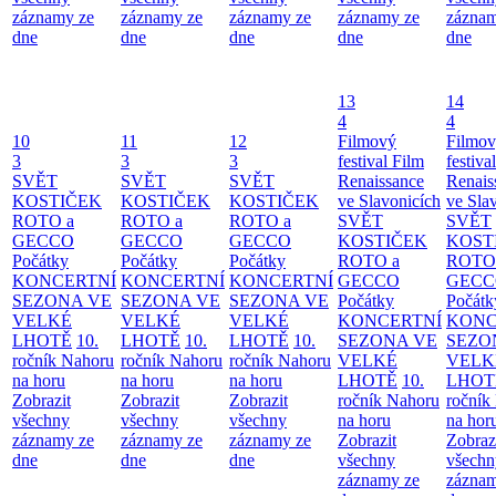
záznamy ze
záznamy ze
záznamy ze
záznamy ze
záznam
dne
dne
dne
dne
dne
13
14
4
4
10
11
12
Filmový
Filmo
3
3
3
festival Film
festiva
SVĚT
SVĚT
SVĚT
Renaissance
Renais
KOSTIČEK
KOSTIČEK
KOSTIČEK
ve Slavonicích
ve Sla
ROTO a
ROTO a
ROTO a
SVĚT
SVĚT
GECCO
GECCO
GECCO
KOSTIČEK
KOST
Počátky
Počátky
Počátky
ROTO a
ROTO
KONCERTNÍ
KONCERTNÍ
KONCERTNÍ
GECCO
GECC
SEZONA VE
SEZONA VE
SEZONA VE
Počátky
Počátk
VELKÉ
VELKÉ
VELKÉ
KONCERTNÍ
KONC
LHOTĚ
10.
LHOTĚ
10.
LHOTĚ
10.
SEZONA VE
SEZO
ročník Nahoru
ročník Nahoru
ročník Nahoru
VELKÉ
VELK
na horu
na horu
na horu
LHOTĚ
10.
LHOT
Zobrazit
Zobrazit
Zobrazit
ročník Nahoru
ročník
všechny
všechny
všechny
na horu
na hor
záznamy ze
záznamy ze
záznamy ze
Zobrazit
Zobraz
dne
dne
dne
všechny
všechn
záznamy ze
záznam