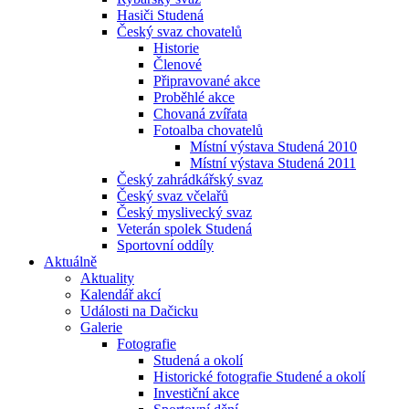
Hasiči Studená
Český svaz chovatelů
Historie
Členové
Připravované akce
Proběhlé akce
Chovaná zvířata
Fotoalba chovatelů
Místní výstava Studená 2010
Místní výstava Studená 2011
Český zahrádkářský svaz
Český svaz včelařů
Český myslivecký svaz
Veterán spolek Studená
Sportovní oddíly
Aktuálně
Aktuality
Kalendář akcí
Události na Dačicku
Galerie
Fotografie
Studená a okolí
Historické fotografie Studené a okolí
Investiční akce