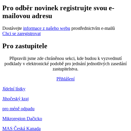
Pro odběr novinek registrujte svou e-
mailovou adresu
Dostávejte
informace z našeho webu
prostřednictvím e-mailů
Chci se zaregistrovat
Pro zastupitele
Připravili jsme zde chráněnou sekci, kde budou k vyzvednutí
podklady v elektronické podobě pro jednání jednotlivých zasedání
zastupitelstva.
Přihlášení
Jídelní lístky
Jihočeský kraj
pro méně odpadu
Mikroregion Dačicko
MAS Česká Kanada