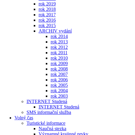
rok 2019
rok 2018
rok 2017
rok 2016
rok 2015
ARCHIV vydání
rok 2014
rok 2013
rok 2012
rok 2011
rok 2010
rok 2009
rok 2008
rok 2007
rok 2006
rok 2005
rok 2004
rok 2003
INTERNET Studená
INTERNET Studená
SMS informační služba
Volný čas
Turistické informace
Naučná stezka
Významné krajinné prvky