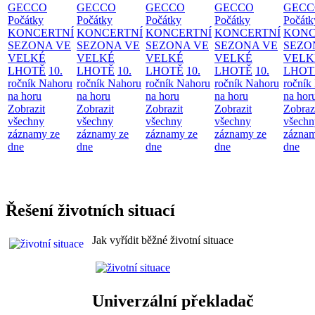
GECCO
GECCO
GECCO
GECCO
GECC
Počátky
Počátky
Počátky
Počátky
Počátk
KONCERTNÍ
KONCERTNÍ
KONCERTNÍ
KONCERTNÍ
KONC
SEZONA VE
SEZONA VE
SEZONA VE
SEZONA VE
SEZO
VELKÉ
VELKÉ
VELKÉ
VELKÉ
VELK
LHOTĚ
10.
LHOTĚ
10.
LHOTĚ
10.
LHOTĚ
10.
LHOT
ročník Nahoru
ročník Nahoru
ročník Nahoru
ročník Nahoru
ročník
na horu
na horu
na horu
na horu
na hor
Zobrazit
Zobrazit
Zobrazit
Zobrazit
Zobraz
všechny
všechny
všechny
všechny
všechn
záznamy ze
záznamy ze
záznamy ze
záznamy ze
záznam
dne
dne
dne
dne
dne
Řešení životních situací
Jak vyřídit běžné životní situace
Univerzální překladač