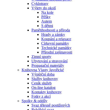
Cyklotrasy
Výlety do okolí
Na kole
Pěšky
Autem
S dětmi
Pamětihodnosti a příroda
Hrady a zámky
Koupání a relaxace
Církevní památky
Technické památky
Přírodní zajímavosti
Zimní sporty
Ubytování a stravování
Propagační materiály
Knihovna Vlasty Javořické
Výpůjční doba
Služby knihovny
Ceník služeb
On-line katalog
Kontakty knihovny
Fotky z akcí
Spolky & oddíly
Svaz tělesně postižených
Rybářský svaz