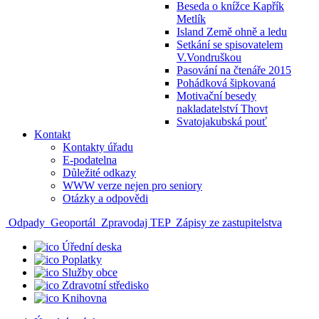
Beseda o knížce Kapřík
Metlík
Island Země ohně a ledu
Setkání se spisovatelem
V.Vondruškou
Pasování na čtenáře 2015
Pohádková šipkovaná
Motivační besedy
nakladatelství Thovt
Svatojakubská pouť
Kontakt
Kontakty úřadu
E-podatelna
Důležité odkazy
WWW verze nejen pro seniory
Otázky a odpovědi
Odpady
Geoportál
Zpravodaj TEP
Zápisy ze zastupitelstva
Úřední deska
Poplatky
Služby obce
Zdravotní středisko
Knihovna