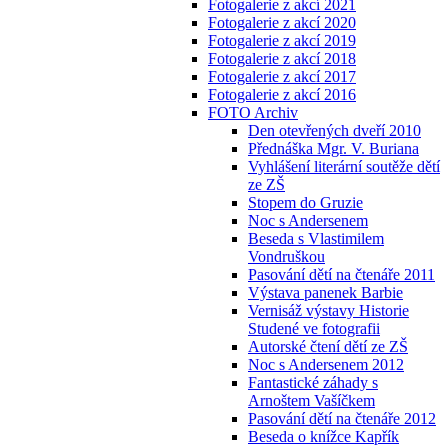
Fotogalerie z akcí 2021
Fotogalerie z akcí 2020
Fotogalerie z akcí 2019
Fotogalerie z akcí 2018
Fotogalerie z akcí 2017
Fotogalerie z akcí 2016
FOTO Archiv
Den otevřených dveří 2010
Přednáška Mgr. V. Buriana
Vyhlášení literární soutěže dětí
ze ZŠ
Stopem do Gruzie
Noc s Andersenem
Beseda s Vlastimilem
Vondruškou
Pasování dětí na čtenáře 2011
Výstava panenek Barbie
Vernisáž výstavy Historie
Studené ve fotografii
Autorské čtení dětí ze ZŠ
Noc s Andersenem 2012
Fantastické záhady s
Arnoštem Vašíčkem
Pasování dětí na čtenáře 2012
Beseda o knížce Kapřík