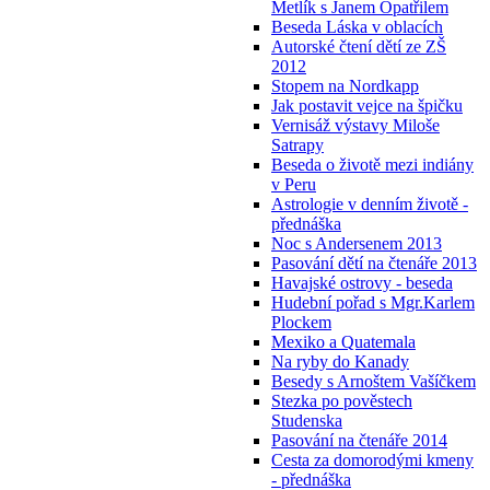
Metlík s Janem Opatřilem
Beseda Láska v oblacích
Autorské čtení dětí ze ZŠ
2012
Stopem na Nordkapp
Jak postavit vejce na špičku
Vernisáž výstavy Miloše
Satrapy
Beseda o životě mezi indiány
v Peru
Astrologie v denním životě -
přednáška
Noc s Andersenem 2013
Pasování dětí na čtenáře 2013
Havajské ostrovy - beseda
Hudební pořad s Mgr.Karlem
Plockem
Mexiko a Quatemala
Na ryby do Kanady
Besedy s Arnoštem Vašíčkem
Stezka po pověstech
Studenska
Pasování na čtenáře 2014
Cesta za domorodými kmeny
- přednáška