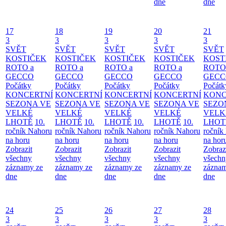
dne
dne
17
18
19
20
21
3
3
3
3
3
SVĚT
SVĚT
SVĚT
SVĚT
SVĚT
KOSTIČEK
KOSTIČEK
KOSTIČEK
KOSTIČEK
KOST
ROTO a
ROTO a
ROTO a
ROTO a
ROTO
GECCO
GECCO
GECCO
GECCO
GECC
Počátky
Počátky
Počátky
Počátky
Počátk
KONCERTNÍ
KONCERTNÍ
KONCERTNÍ
KONCERTNÍ
KONC
SEZONA VE
SEZONA VE
SEZONA VE
SEZONA VE
SEZO
VELKÉ
VELKÉ
VELKÉ
VELKÉ
VELK
LHOTĚ
10.
LHOTĚ
10.
LHOTĚ
10.
LHOTĚ
10.
LHOT
ročník Nahoru
ročník Nahoru
ročník Nahoru
ročník Nahoru
ročník
na horu
na horu
na horu
na horu
na hor
Zobrazit
Zobrazit
Zobrazit
Zobrazit
Zobraz
všechny
všechny
všechny
všechny
všechn
záznamy ze
záznamy ze
záznamy ze
záznamy ze
záznam
dne
dne
dne
dne
dne
24
25
26
27
28
3
3
3
3
3