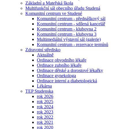
Základní a Mateřská škola
Multifunkční sál obecního úřadu Studená
Komunitní centrum ve Studené
Komunitní centrum - přednáškový sál
Komunitní centrum - sdílená kancelář
Komunitní centrum - klubovna 2
Komunitní centrum - klubovna 3
Multimediální výstavní sál (galerie)
Komunitní centrum - rezervace termínů
Zdravotní středisko
Aktuálně
Ordinace obvodního lékaře
Ordinace zubního lékaře
Ordinace dětské a dorostové lékařky
Ordinace gynekologa
Ordinace interní a diabetologická
Lékárna
TEP Studenska
rok 2026
rok 2025
rok 2024
rok 2023
rok 2022
rok 2021
rok 2020