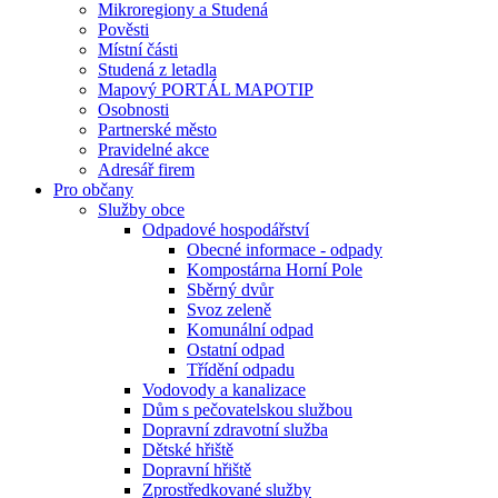
Mikroregiony a Studená
Pověsti
Místní části
Studená z letadla
Mapový PORTÁL MAPOTIP
Osobnosti
Partnerské město
Pravidelné akce
Adresář firem
Pro občany
Služby obce
Odpadové hospodářství
Obecné informace - odpady
Kompostárna Horní Pole
Sběrný dvůr
Svoz zeleně
Komunální odpad
Ostatní odpad
Třídění odpadu
Vodovody a kanalizace
Dům s pečovatelskou službou
Dopravní zdravotní služba
Dětské hřiště
Dopravní hřiště
Zprostředkované služby