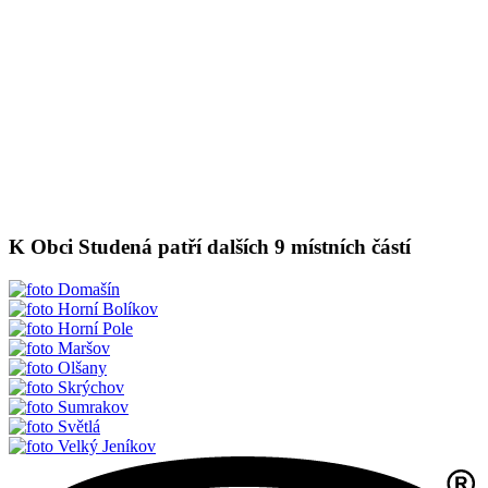
K Obci Studená patří dalších 9 místních částí
Domašín
Horní Bolíkov
Horní Pole
Maršov
Olšany
Skrýchov
Sumrakov
Světlá
Velký Jeníkov