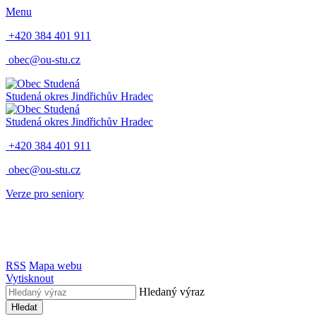
Menu
+420 384 401 911
obec@ou-stu.cz
Studená
okres Jindřichův Hradec
Studená
okres Jindřichův Hradec
+420 384 401 911
obec@ou-stu.cz
Verze pro seniory
RSS
Mapa webu
Vytisknout
Hledaný výraz
Hledat