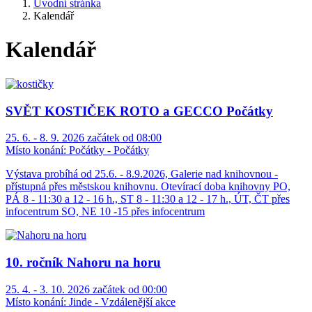
Úvodní stránka
Kalendář
Kalendář
SVĚT KOSTIČEK ROTO a GECCO Počátky
25. 6. - 8. 9. 2026 začátek od 08:00
Místo konání:
Počátky - Počátky
Výstava probíhá od 25.6. - 8.9.2026, Galerie nad knihovnou -
přístupná přes městskou knihovnu. Otevírací doba knihovny PO,
PÁ 8 - 11:30 a 12 - 16 h., ST 8 - 11:30 a 12 - 17 h., ÚT, ČT přes
infocentrum SO, NE 10 -15 přes infocentrum
10. ročník Nahoru na horu
25. 4. - 3. 10. 2026 začátek od 00:00
Místo konání:
Jinde - Vzdálenější akce