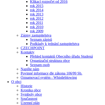
Klikací rozpočet od 2016
rok 2015
rok 2014
rok 2013
rok 2012
rok 2011
rok 2010
rok 2009
Zápisy zastupitelstva
Seznam zápisů
Podklady k jednání zastupitelstva
CZECHPOINT
Kontakty
Přehled kontaktů Obecního úřadu Studená
Organizační struktura obce
Seznam osob
Napište nám
Povinné informace dle zákona 106⁄99 Sb.
Oznamovací systém - Whistleblowing
O obci
Historie
Kronika obce
Symboly obce
Současnost
Územní plán