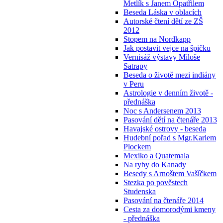
Metlík s Janem Opatřilem
Beseda Láska v oblacích
Autorské čtení dětí ze ZŠ
2012
Stopem na Nordkapp
Jak postavit vejce na špičku
Vernisáž výstavy Miloše
Satrapy
Beseda o životě mezi indiány
v Peru
Astrologie v denním životě -
přednáška
Noc s Andersenem 2013
Pasování dětí na čtenáře 2013
Havajské ostrovy - beseda
Hudební pořad s Mgr.Karlem
Plockem
Mexiko a Quatemala
Na ryby do Kanady
Besedy s Arnoštem Vašíčkem
Stezka po pověstech
Studenska
Pasování na čtenáře 2014
Cesta za domorodými kmeny
- přednáška