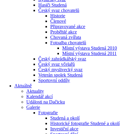
Hasiči Studená
Český svaz chovatelů
Historie
Členové
Připravované akce
Proběhlé akce
Chovaná zvířata
Fotoalba chovatelů
Místní výstava Studená 2010
Místní výstava Studená 2011
Český zahrádkářský svaz
Český svaz včelařů
Český myslivecký svaz
Veterán spolek Studená
Sportovní oddíly
Aktuálně
Aktuality
Kalendář akcí
Události na Dačicku
Galerie
Fotografie
Studená a okolí
Historické fotografie Studené a okolí
Investiční akce