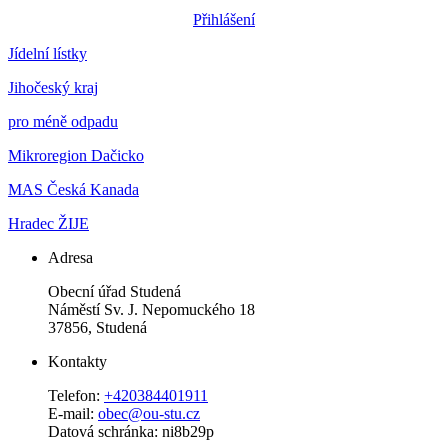
Přihlášení
Jídelní lístky
Jihočeský kraj
pro méně odpadu
Mikroregion Dačicko
MAS Česká Kanada
Hradec ŽIJE
Adresa
Obecní úřad Studená
Náměstí Sv. J. Nepomuckého 18
37856, Studená
Kontakty
Telefon:
+420384401911
E-mail:
obec@ou-stu.cz
Datová schránka: ni8b29p