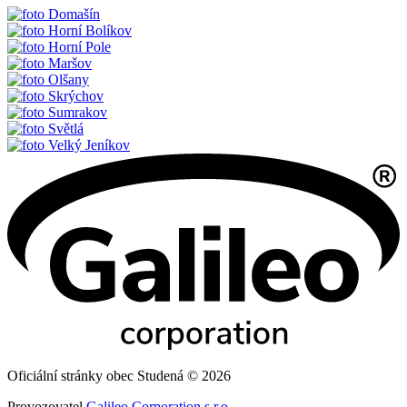
Domašín
Horní Bolíkov
Horní Pole
Maršov
Olšany
Skrýchov
Sumrakov
Světlá
Velký Jeníkov
Oficiální stránky obec Studená © 2026
Provozovatel
Galileo Corporation s.r.o.