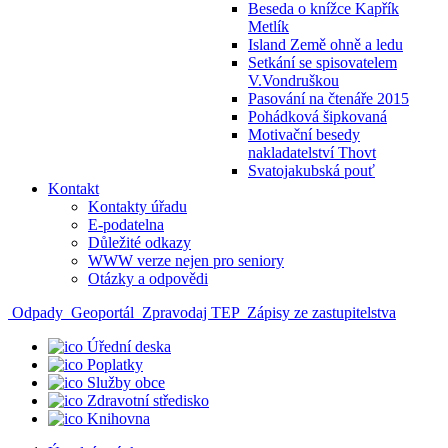
Beseda o knížce Kapřík
Metlík
Island Země ohně a ledu
Setkání se spisovatelem
V.Vondruškou
Pasování na čtenáře 2015
Pohádková šipkovaná
Motivační besedy
nakladatelství Thovt
Svatojakubská pouť
Kontakt
Kontakty úřadu
E-podatelna
Důležité odkazy
WWW verze nejen pro seniory
Otázky a odpovědi
Odpady
Geoportál
Zpravodaj TEP
Zápisy ze zastupitelstva
Úřední deska
Poplatky
Služby obce
Zdravotní středisko
Knihovna