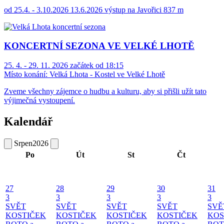
od 25.4. - 3.10.2026 13.6.2026 výstup na Javořici 837 m
KONCERTNÍ SEZONA VE VELKÉ LHOTĚ
25. 4. - 29. 11. 2026 začátek od 18:15
Místo konání:
Velká Lhota - Kostel ve Velké Lhotě
Zveme všechny zájemce o hudbu a kulturu, aby si přišli užít tato
výjimečná vystoupení.
Kalendář
Srpen
2026
Po
Út
St
Čt
27
28
29
30
31
3
3
3
3
3
SVĚT
SVĚT
SVĚT
SVĚT
SVĚ
KOSTIČEK
KOSTIČEK
KOSTIČEK
KOSTIČEK
KOS