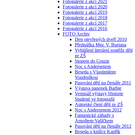
Fotogalerie z akcí 2021
Fotogalerie z akcí 2020
Fotogalerie z akcí 2019
Fotogalerie z akcí 2018
Fotogalerie z akcí 2017
Fotogalerie z akcí 2016
FOTO Archiv
Den otevřených dveří 2010
Přednáška Mgr. V. Buriana
Vyhlášení literární soutěže dětí
ze ZŠ
Stopem do Gruzie
Noc s Andersenem
Beseda s Vlastimilem
Vondruškou
Pasování dětí na čtenáře 2011
Výstava panenek Barbie
Vernisáž výstavy Historie
Studené ve fotografii
Autorské čtení dětí ze ZŠ
Noc s Andersenem 2012
Fantastické záhady s
Arnoštem Vašíčkem
Pasování dětí na čtenáře 2012
Beseda o knížce Kapřík