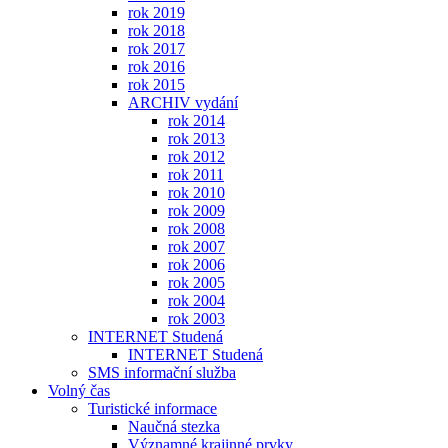
rok 2019
rok 2018
rok 2017
rok 2016
rok 2015
ARCHIV vydání
rok 2014
rok 2013
rok 2012
rok 2011
rok 2010
rok 2009
rok 2008
rok 2007
rok 2006
rok 2005
rok 2004
rok 2003
INTERNET Studená
INTERNET Studená
SMS informační služba
Volný čas
Turistické informace
Naučná stezka
Významné krajinné prvky