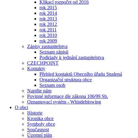
Klikací rozpočet od 2016
rok 2015
rok 2014
rok 2013
rok 2012
rok 2011
rok 2010
rok 2009
Zápisy zastupitelstva
Seznam zápisů
Podklady k jednání zastupitelstva
CZECHPOINT
Kontakty
Přehled kontaktů Obecního úřadu Studená
Organizační struktura obce
Seznam osob
Napište nám
Povinné informace dle zákona 106⁄99 Sb.
Oznamovací systém - Whistleblowing
O obci
Historie
Kronika obce
Symboly obce
Současnost
Územní plán