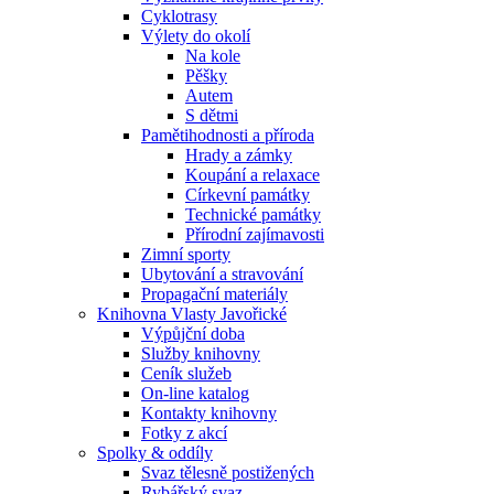
Cyklotrasy
Výlety do okolí
Na kole
Pěšky
Autem
S dětmi
Pamětihodnosti a příroda
Hrady a zámky
Koupání a relaxace
Církevní památky
Technické památky
Přírodní zajímavosti
Zimní sporty
Ubytování a stravování
Propagační materiály
Knihovna Vlasty Javořické
Výpůjční doba
Služby knihovny
Ceník služeb
On-line katalog
Kontakty knihovny
Fotky z akcí
Spolky & oddíly
Svaz tělesně postižených
Rybářský svaz