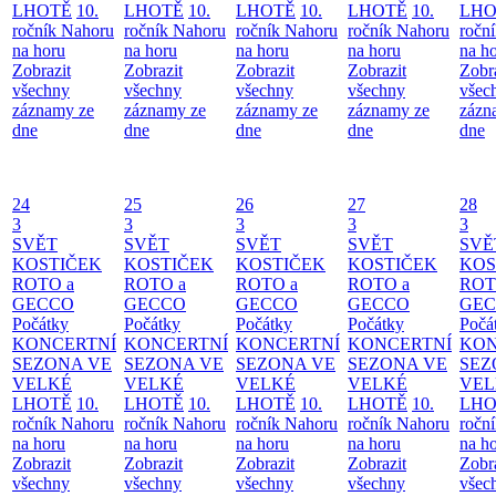
LHOTĚ
10.
LHOTĚ
10.
LHOTĚ
10.
LHOTĚ
10.
LHO
ročník Nahoru
ročník Nahoru
ročník Nahoru
ročník Nahoru
ročn
na horu
na horu
na horu
na horu
na h
Zobrazit
Zobrazit
Zobrazit
Zobrazit
Zobr
všechny
všechny
všechny
všechny
všec
záznamy ze
záznamy ze
záznamy ze
záznamy ze
zázn
dne
dne
dne
dne
dne
24
25
26
27
28
3
3
3
3
3
SVĚT
SVĚT
SVĚT
SVĚT
SVĚ
KOSTIČEK
KOSTIČEK
KOSTIČEK
KOSTIČEK
KOS
ROTO a
ROTO a
ROTO a
ROTO a
ROT
GECCO
GECCO
GECCO
GECCO
GE
Počátky
Počátky
Počátky
Počátky
Počá
KONCERTNÍ
KONCERTNÍ
KONCERTNÍ
KONCERTNÍ
KON
SEZONA VE
SEZONA VE
SEZONA VE
SEZONA VE
SEZ
VELKÉ
VELKÉ
VELKÉ
VELKÉ
VEL
LHOTĚ
10.
LHOTĚ
10.
LHOTĚ
10.
LHOTĚ
10.
LHO
ročník Nahoru
ročník Nahoru
ročník Nahoru
ročník Nahoru
ročn
na horu
na horu
na horu
na horu
na h
Zobrazit
Zobrazit
Zobrazit
Zobrazit
Zobr
všechny
všechny
všechny
všechny
všec