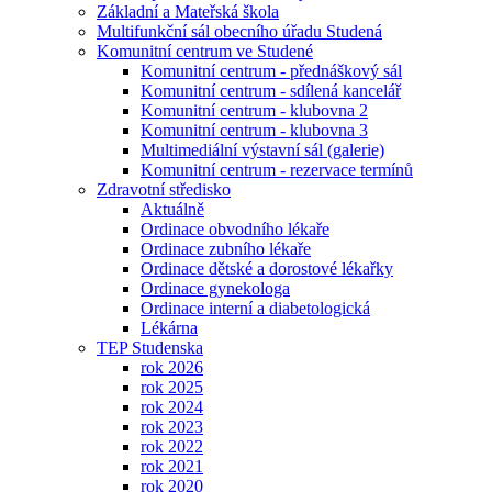
Základní a Mateřská škola
Multifunkční sál obecního úřadu Studená
Komunitní centrum ve Studené
Komunitní centrum - přednáškový sál
Komunitní centrum - sdílená kancelář
Komunitní centrum - klubovna 2
Komunitní centrum - klubovna 3
Multimediální výstavní sál (galerie)
Komunitní centrum - rezervace termínů
Zdravotní středisko
Aktuálně
Ordinace obvodního lékaře
Ordinace zubního lékaře
Ordinace dětské a dorostové lékařky
Ordinace gynekologa
Ordinace interní a diabetologická
Lékárna
TEP Studenska
rok 2026
rok 2025
rok 2024
rok 2023
rok 2022
rok 2021
rok 2020