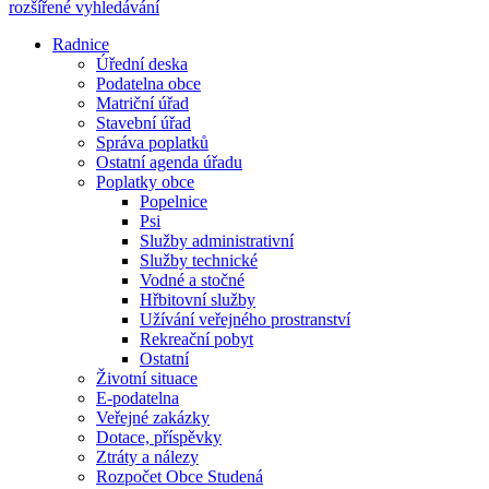
rozšířené vyhledávání
Radnice
Úřední deska
Podatelna obce
Matriční úřad
Stavební úřad
Správa poplatků
Ostatní agenda úřadu
Poplatky obce
Popelnice
Psi
Služby administrativní
Služby technické
Vodné a stočné
Hřbitovní služby
Užívání veřejného prostranství
Rekreační pobyt
Ostatní
Životní situace
E-podatelna
Veřejné zakázky
Dotace, příspěvky
Ztráty a nálezy
Rozpočet Obce Studená