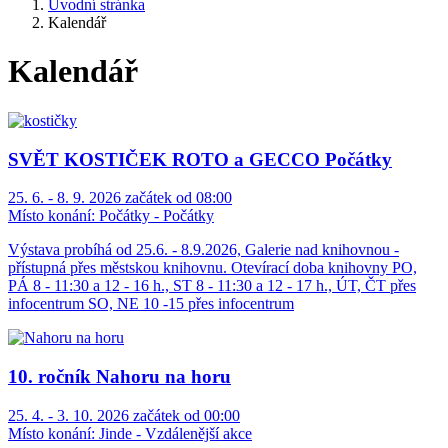
Úvodní stránka
Kalendář
Kalendář
SVĚT KOSTIČEK ROTO a GECCO Počátky
25. 6. - 8. 9. 2026 začátek od 08:00
Místo konání:
Počátky - Počátky
Výstava probíhá od 25.6. - 8.9.2026, Galerie nad knihovnou -
přístupná přes městskou knihovnu. Otevírací doba knihovny PO,
PÁ 8 - 11:30 a 12 - 16 h., ST 8 - 11:30 a 12 - 17 h., ÚT, ČT přes
infocentrum SO, NE 10 -15 přes infocentrum
10. ročník Nahoru na horu
25. 4. - 3. 10. 2026 začátek od 00:00
Místo konání:
Jinde - Vzdálenější akce