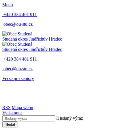
Menu
+420 384 401 911
obec@ou-stu.cz
Studená
okres Jindřichův Hradec
Studená
okres Jindřichův Hradec
+420 384 401 911
obec@ou-stu.cz
Verze pro seniory
RSS
Mapa webu
Vytisknout
Hledaný výraz
Hledat