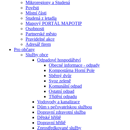
Mikroregiony a Studená
Pověsti
Místní části
Studená z letadla
Mapový PORTÁL MAPOTIP
Osobnosti
Partnerské město
Pravidelné akce
Adresář firem
Pro občany
Služby obce
Odpadové hospodářství
Obecné informace - odpady
Kompostárna Horní Pole
Sběrný dvůr
Svoz zeleně
Komunální odpad
Ostatní odpad
Třídění odpadu
Vodovody a kanalizace
Dům s pečovatelskou službou
Dopravní zdravotní služba
Dětské hřiště
Dopravní hřiště
Zprostředkované služby