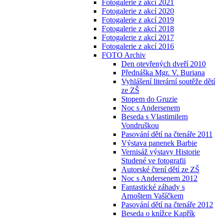
Fotogalerie z akcí 2021
Fotogalerie z akcí 2020
Fotogalerie z akcí 2019
Fotogalerie z akcí 2018
Fotogalerie z akcí 2017
Fotogalerie z akcí 2016
FOTO Archiv
Den otevřených dveří 2010
Přednáška Mgr. V. Buriana
Vyhlášení literární soutěže dětí
ze ZŠ
Stopem do Gruzie
Noc s Andersenem
Beseda s Vlastimilem
Vondruškou
Pasování dětí na čtenáře 2011
Výstava panenek Barbie
Vernisáž výstavy Historie
Studené ve fotografii
Autorské čtení dětí ze ZŠ
Noc s Andersenem 2012
Fantastické záhady s
Arnoštem Vašíčkem
Pasování dětí na čtenáře 2012
Beseda o knížce Kapřík