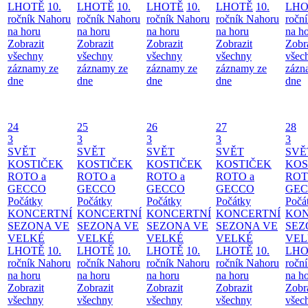
LHOTĚ
10.
LHOTĚ
10.
LHOTĚ
10.
LHOTĚ
10.
LHO
ročník Nahoru
ročník Nahoru
ročník Nahoru
ročník Nahoru
ročn
na horu
na horu
na horu
na horu
na h
Zobrazit
Zobrazit
Zobrazit
Zobrazit
Zobr
všechny
všechny
všechny
všechny
všec
záznamy ze
záznamy ze
záznamy ze
záznamy ze
zázn
dne
dne
dne
dne
dne
24
25
26
27
28
3
3
3
3
3
SVĚT
SVĚT
SVĚT
SVĚT
SVĚ
KOSTIČEK
KOSTIČEK
KOSTIČEK
KOSTIČEK
KOS
ROTO a
ROTO a
ROTO a
ROTO a
ROT
GECCO
GECCO
GECCO
GECCO
GE
Počátky
Počátky
Počátky
Počátky
Počá
KONCERTNÍ
KONCERTNÍ
KONCERTNÍ
KONCERTNÍ
KON
SEZONA VE
SEZONA VE
SEZONA VE
SEZONA VE
SEZ
VELKÉ
VELKÉ
VELKÉ
VELKÉ
VEL
LHOTĚ
10.
LHOTĚ
10.
LHOTĚ
10.
LHOTĚ
10.
LHO
ročník Nahoru
ročník Nahoru
ročník Nahoru
ročník Nahoru
ročn
na horu
na horu
na horu
na horu
na h
Zobrazit
Zobrazit
Zobrazit
Zobrazit
Zobr
všechny
všechny
všechny
všechny
všec