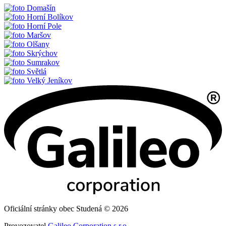
Domašín
Horní Bolíkov
Horní Pole
Maršov
Olšany
Skrýchov
Sumrakov
Světlá
Velký Jeníkov
Oficiální stránky obec Studená © 2026
Provozovatel
Galileo Corporation s.r.o.