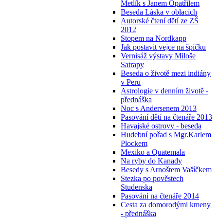
Metlík s Janem Opatřilem
Beseda Láska v oblacích
Autorské čtení dětí ze ZŠ
2012
Stopem na Nordkapp
Jak postavit vejce na špičku
Vernisáž výstavy Miloše
Satrapy
Beseda o životě mezi indiány
v Peru
Astrologie v denním životě -
přednáška
Noc s Andersenem 2013
Pasování dětí na čtenáře 2013
Havajské ostrovy - beseda
Hudební pořad s Mgr.Karlem
Plockem
Mexiko a Quatemala
Na ryby do Kanady
Besedy s Arnoštem Vašíčkem
Stezka po pověstech
Studenska
Pasování na čtenáře 2014
Cesta za domorodými kmeny
- přednáška