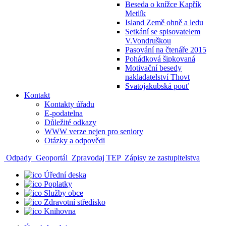
Beseda o knížce Kapřík
Metlík
Island Země ohně a ledu
Setkání se spisovatelem
V.Vondruškou
Pasování na čtenáře 2015
Pohádková šipkovaná
Motivační besedy
nakladatelství Thovt
Svatojakubská pouť
Kontakt
Kontakty úřadu
E-podatelna
Důležité odkazy
WWW verze nejen pro seniory
Otázky a odpovědi
Odpady
Geoportál
Zpravodaj TEP
Zápisy ze zastupitelstva
Úřední deska
Poplatky
Služby obce
Zdravotní středisko
Knihovna