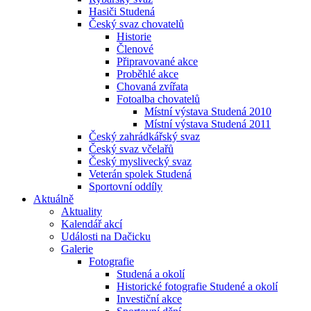
Hasiči Studená
Český svaz chovatelů
Historie
Členové
Připravované akce
Proběhlé akce
Chovaná zvířata
Fotoalba chovatelů
Místní výstava Studená 2010
Místní výstava Studená 2011
Český zahrádkářský svaz
Český svaz včelařů
Český myslivecký svaz
Veterán spolek Studená
Sportovní oddíly
Aktuálně
Aktuality
Kalendář akcí
Události na Dačicku
Galerie
Fotografie
Studená a okolí
Historické fotografie Studené a okolí
Investiční akce