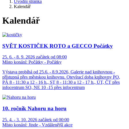
Úvodní stránka
Kalendář
Kalendář
SVĚT KOSTIČEK ROTO a GECCO Počátky
25. 6. - 8. 9. 2026 začátek od 08:00
Místo konání:
Počátky - Počátky
Výstava probíhá od 25.6. - 8.9.2026, Galerie nad knihovnou -
přístupná přes městskou knihovnu. Otevírací doba knihovny PO,
PÁ 8 - 11:30 a 12 - 16 h., ST 8 - 11:30 a 12 - 17 h., ÚT, ČT přes
infocentrum SO, NE 10 -15 přes infocentrum
10. ročník Nahoru na horu
25. 4. - 3. 10. 2026 začátek od 00:00
Místo konání:
Jinde - Vzdálenější akce