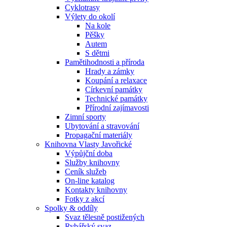
Cyklotrasy
Výlety do okolí
Na kole
Pěšky
Autem
S dětmi
Pamětihodnosti a příroda
Hrady a zámky
Koupání a relaxace
Církevní památky
Technické památky
Přírodní zajímavosti
Zimní sporty
Ubytování a stravování
Propagační materiály
Knihovna Vlasty Javořické
Výpůjční doba
Služby knihovny
Ceník služeb
On-line katalog
Kontakty knihovny
Fotky z akcí
Spolky & oddíly
Svaz tělesně postižených
Rybářský svaz