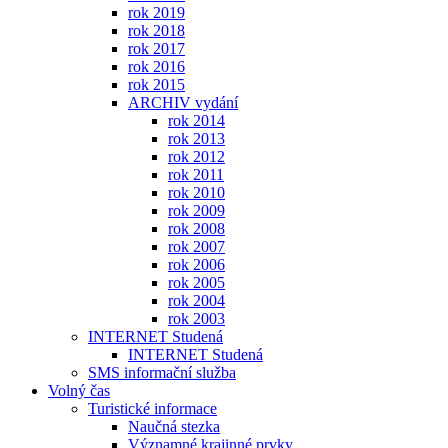
rok 2019
rok 2018
rok 2017
rok 2016
rok 2015
ARCHIV vydání
rok 2014
rok 2013
rok 2012
rok 2011
rok 2010
rok 2009
rok 2008
rok 2007
rok 2006
rok 2005
rok 2004
rok 2003
INTERNET Studená
INTERNET Studená
SMS informační služba
Volný čas
Turistické informace
Naučná stezka
Významné krajinné prvky