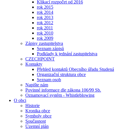
Klikací rozpočet od 2016
rok 2015
rok 2014
rok 2013
rok 2012
rok 2011
rok 2010
rok 2009
Zápisy zastupitelstva
Seznam zápisů
Podklady k jednání zastupitelstva
CZECHPOINT
Kontakty
Přehled kontaktů Obecního úřadu Studená
Organizační struktura obce
Seznam osob
Napište nám
Povinné informace dle zákona 106⁄99 Sb.
Oznamovací systém - Whistleblowing
O obci
Historie
Kronika obce
Symboly obce
Současnost
Územní plán