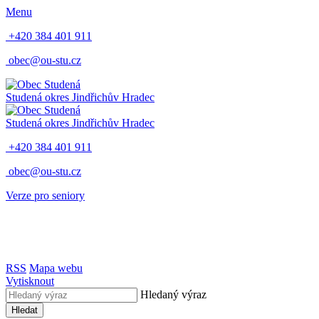
Menu
+420 384 401 911
obec@ou-stu.cz
Studená
okres Jindřichův Hradec
Studená
okres Jindřichův Hradec
+420 384 401 911
obec@ou-stu.cz
Verze pro seniory
RSS
Mapa webu
Vytisknout
Hledaný výraz
Hledat