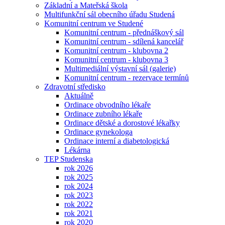
Základní a Mateřská škola
Multifunkční sál obecního úřadu Studená
Komunitní centrum ve Studené
Komunitní centrum - přednáškový sál
Komunitní centrum - sdílená kancelář
Komunitní centrum - klubovna 2
Komunitní centrum - klubovna 3
Multimediální výstavní sál (galerie)
Komunitní centrum - rezervace termínů
Zdravotní středisko
Aktuálně
Ordinace obvodního lékaře
Ordinace zubního lékaře
Ordinace dětské a dorostové lékařky
Ordinace gynekologa
Ordinace interní a diabetologická
Lékárna
TEP Studenska
rok 2026
rok 2025
rok 2024
rok 2023
rok 2022
rok 2021
rok 2020