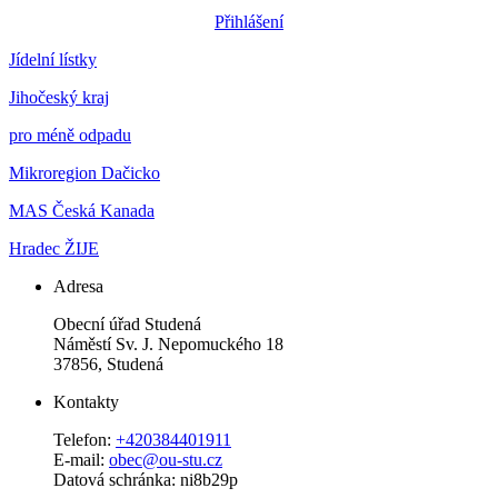
Přihlášení
Jídelní lístky
Jihočeský kraj
pro méně odpadu
Mikroregion Dačicko
MAS Česká Kanada
Hradec ŽIJE
Adresa
Obecní úřad Studená
Náměstí Sv. J. Nepomuckého 18
37856, Studená
Kontakty
Telefon:
+420384401911
E-mail:
obec@ou-stu.cz
Datová schránka: ni8b29p