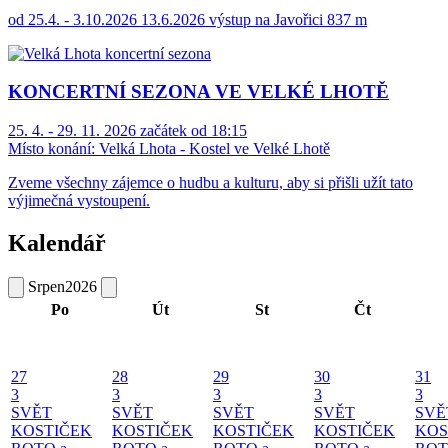
od 25.4. - 3.10.2026 13.6.2026 výstup na Javořici 837 m
KONCERTNÍ SEZONA VE VELKÉ LHOTĚ
25. 4. - 29. 11. 2026 začátek od 18:15
Místo konání:
Velká Lhota - Kostel ve Velké Lhotě
Zveme všechny zájemce o hudbu a kulturu, aby si přišli užít tato
výjimečná vystoupení.
Kalendář
Srpen
2026
Po
Út
St
Čt
27
28
29
30
31
3
3
3
3
3
SVĚT
SVĚT
SVĚT
SVĚT
SVĚ
KOSTIČEK
KOSTIČEK
KOSTIČEK
KOSTIČEK
KOS