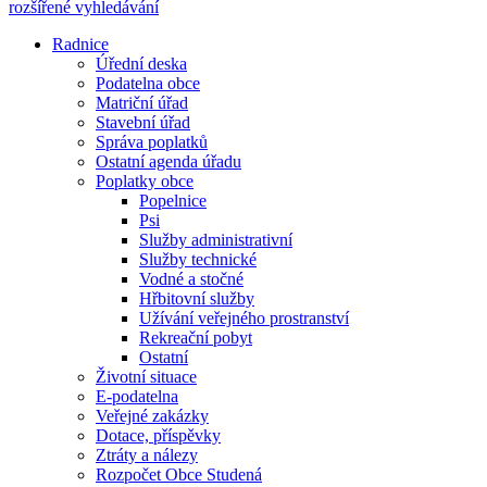
rozšířené vyhledávání
Radnice
Úřední deska
Podatelna obce
Matriční úřad
Stavební úřad
Správa poplatků
Ostatní agenda úřadu
Poplatky obce
Popelnice
Psi
Služby administrativní
Služby technické
Vodné a stočné
Hřbitovní služby
Užívání veřejného prostranství
Rekreační pobyt
Ostatní
Životní situace
E-podatelna
Veřejné zakázky
Dotace, příspěvky
Ztráty a nálezy
Rozpočet Obce Studená