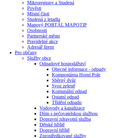
Mikroregiony a Studená
Pověsti
Místní části
Studená z letadla
Mapový PORTÁL MAPOTIP
Osobnosti
Partnerské město
Pravidelné akce
Adresář firem
Pro občany
Služby obce
Odpadové hospodářství
Obecné informace - odpady
Kompostárna Horní Pole
Sběrný dvůr
Svoz zeleně
Komunální odpad
Ostatní odpad
Třídění odpadu
Vodovody a kanalizace
Dům s pečovatelskou službou
Dopravní zdravotní služba
Dětské hřiště
Dopravní hřiště
Zprostředkované služby