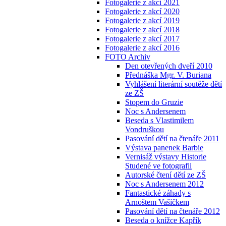
Fotogalerie z akcí 2021
Fotogalerie z akcí 2020
Fotogalerie z akcí 2019
Fotogalerie z akcí 2018
Fotogalerie z akcí 2017
Fotogalerie z akcí 2016
FOTO Archiv
Den otevřených dveří 2010
Přednáška Mgr. V. Buriana
Vyhlášení literární soutěže dětí
ze ZŠ
Stopem do Gruzie
Noc s Andersenem
Beseda s Vlastimilem
Vondruškou
Pasování dětí na čtenáře 2011
Výstava panenek Barbie
Vernisáž výstavy Historie
Studené ve fotografii
Autorské čtení dětí ze ZŠ
Noc s Andersenem 2012
Fantastické záhady s
Arnoštem Vašíčkem
Pasování dětí na čtenáře 2012
Beseda o knížce Kapřík