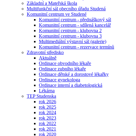
Základní a Mateřská škola
Multifunkční sál obecního úřadu Studená
Komunitní centrum ve Studené
Komunitní centrum - přednáškový sál
Komunitní centrum - sdílená kancelář
Komunitní centrum - klubovna 2
Komunitní centrum - klubovna 3
Multimediální výstavní sál (galerie)
Komunitní centrum - rezervace termínů
Zdravotní středisko
Aktuálně
Ordinace obvodního lékaře
Ordinace zubního lékaře
Ordinace dětské a dorostové lékařky
Ordinace gynekologa
Ordinace interní a diabetologická
Lékárna
TEP Studenska
rok 2026
rok 2025
rok 2024
rok 2023
rok 2022
rok 2021
rok 2020