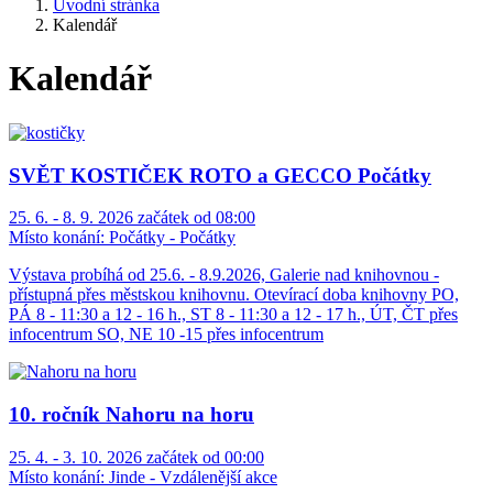
Úvodní stránka
Kalendář
Kalendář
SVĚT KOSTIČEK ROTO a GECCO Počátky
25. 6. - 8. 9. 2026 začátek od 08:00
Místo konání:
Počátky - Počátky
Výstava probíhá od 25.6. - 8.9.2026, Galerie nad knihovnou -
přístupná přes městskou knihovnu. Otevírací doba knihovny PO,
PÁ 8 - 11:30 a 12 - 16 h., ST 8 - 11:30 a 12 - 17 h., ÚT, ČT přes
infocentrum SO, NE 10 -15 přes infocentrum
10. ročník Nahoru na horu
25. 4. - 3. 10. 2026 začátek od 00:00
Místo konání:
Jinde - Vzdálenější akce