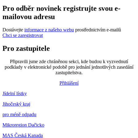
Pro odběr novinek registrujte svou e-
mailovou adresu
Dostávejte
informace z našeho webu
prostřednictvím e-mailů
Chci se zaregistrovat
Pro zastupitele
Připravili jsme zde chráněnou sekci, kde budou k vyzvednutí
podklady v elektronické podobě pro jednání jednotlivých zasedání
zastupitelstva.
Přihlášení
Jídelní lístky
Jihočeský kraj
pro méně odpadu
Mikroregion Dačicko
MAS Česká Kanada