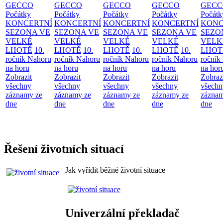
GECCO
GECCO
GECCO
GECCO
GECC
Počátky
Počátky
Počátky
Počátky
Počátk
KONCERTNÍ
KONCERTNÍ
KONCERTNÍ
KONCERTNÍ
KONC
SEZONA VE
SEZONA VE
SEZONA VE
SEZONA VE
SEZO
VELKÉ
VELKÉ
VELKÉ
VELKÉ
VELK
LHOTĚ
10.
LHOTĚ
10.
LHOTĚ
10.
LHOTĚ
10.
LHOT
ročník Nahoru
ročník Nahoru
ročník Nahoru
ročník Nahoru
ročník
na horu
na horu
na horu
na horu
na hor
Zobrazit
Zobrazit
Zobrazit
Zobrazit
Zobraz
všechny
všechny
všechny
všechny
všechn
záznamy ze
záznamy ze
záznamy ze
záznamy ze
záznam
dne
dne
dne
dne
dne
Řešení životních situací
Jak vyřídit běžné životní situace
Univerzální překladač