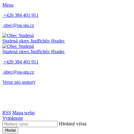
Menu
+420 384 401 911
obec@ou-stu.cz
Studená
okres Jindřichův Hradec
Studená
okres Jindřichův Hradec
+420 384 401 911
obec@ou-stu.cz
Verze pro seniory
RSS
Mapa webu
Vytisknout
Hledaný výraz
Hledat