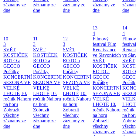
záznamy ze
záznamy ze
záznamy ze
záznamy ze
záznam
dne
dne
dne
dne
dne
13
14
4
4
10
11
12
Filmový
Filmo
3
3
3
festival Film
festiva
SVĚT
SVĚT
SVĚT
Renaissance
Renais
KOSTIČEK
KOSTIČEK
KOSTIČEK
ve Slavonicích
ve Sla
ROTO a
ROTO a
ROTO a
SVĚT
SVĚT
GECCO
GECCO
GECCO
KOSTIČEK
KOST
Počátky
Počátky
Počátky
ROTO a
ROTO
KONCERTNÍ
KONCERTNÍ
KONCERTNÍ
GECCO
GECC
SEZONA VE
SEZONA VE
SEZONA VE
Počátky
Počátk
VELKÉ
VELKÉ
VELKÉ
KONCERTNÍ
KONC
LHOTĚ
10.
LHOTĚ
10.
LHOTĚ
10.
SEZONA VE
SEZO
ročník Nahoru
ročník Nahoru
ročník Nahoru
VELKÉ
VELK
na horu
na horu
na horu
LHOTĚ
10.
LHOT
Zobrazit
Zobrazit
Zobrazit
ročník Nahoru
ročník
všechny
všechny
všechny
na horu
na hor
záznamy ze
záznamy ze
záznamy ze
Zobrazit
Zobraz
dne
dne
dne
všechny
všechn
záznamy ze
záznam