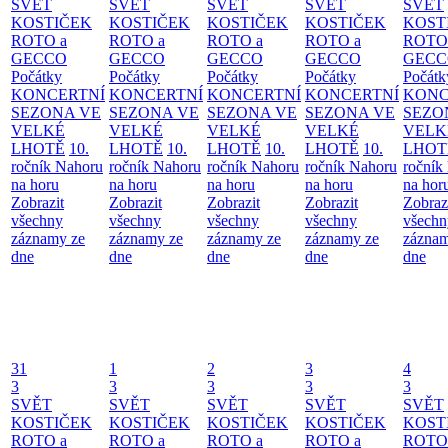
SVĚT
SVĚT
SVĚT
SVĚT
SVĚT
KOSTIČEK
KOSTIČEK
KOSTIČEK
KOSTIČEK
KOST
ROTO a
ROTO a
ROTO a
ROTO a
ROTO
GECCO
GECCO
GECCO
GECCO
GECC
Počátky
Počátky
Počátky
Počátky
Počátk
KONCERTNÍ
KONCERTNÍ
KONCERTNÍ
KONCERTNÍ
KONC
SEZONA VE
SEZONA VE
SEZONA VE
SEZONA VE
SEZO
VELKÉ
VELKÉ
VELKÉ
VELKÉ
VELK
LHOTĚ
10.
LHOTĚ
10.
LHOTĚ
10.
LHOTĚ
10.
LHOT
ročník Nahoru
ročník Nahoru
ročník Nahoru
ročník Nahoru
ročník
na horu
na horu
na horu
na horu
na hor
Zobrazit
Zobrazit
Zobrazit
Zobrazit
Zobraz
všechny
všechny
všechny
všechny
všechn
záznamy ze
záznamy ze
záznamy ze
záznamy ze
záznam
dne
dne
dne
dne
dne
31
1
2
3
4
3
3
3
3
3
SVĚT
SVĚT
SVĚT
SVĚT
SVĚT
KOSTIČEK
KOSTIČEK
KOSTIČEK
KOSTIČEK
KOST
ROTO a
ROTO a
ROTO a
ROTO a
ROTO