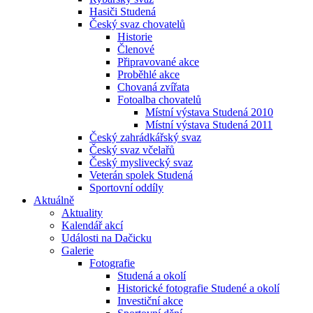
Hasiči Studená
Český svaz chovatelů
Historie
Členové
Připravované akce
Proběhlé akce
Chovaná zvířata
Fotoalba chovatelů
Místní výstava Studená 2010
Místní výstava Studená 2011
Český zahrádkářský svaz
Český svaz včelařů
Český myslivecký svaz
Veterán spolek Studená
Sportovní oddíly
Aktuálně
Aktuality
Kalendář akcí
Události na Dačicku
Galerie
Fotografie
Studená a okolí
Historické fotografie Studené a okolí
Investiční akce