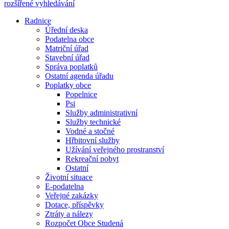
rozšířené vyhledávání
Radnice
Úřední deska
Podatelna obce
Matriční úřad
Stavební úřad
Správa poplatků
Ostatní agenda úřadu
Poplatky obce
Popelnice
Psi
Služby administrativní
Služby technické
Vodné a stočné
Hřbitovní služby
Užívání veřejného prostranství
Rekreační pobyt
Ostatní
Životní situace
E-podatelna
Veřejné zakázky
Dotace, příspěvky
Ztráty a nálezy
Rozpočet Obce Studená