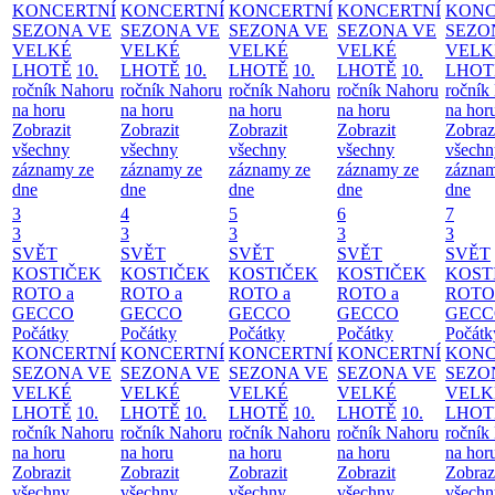
KONCERTNÍ
KONCERTNÍ
KONCERTNÍ
KONCERTNÍ
KONC
SEZONA VE
SEZONA VE
SEZONA VE
SEZONA VE
SEZO
VELKÉ
VELKÉ
VELKÉ
VELKÉ
VELK
LHOTĚ
10.
LHOTĚ
10.
LHOTĚ
10.
LHOTĚ
10.
LHOT
ročník Nahoru
ročník Nahoru
ročník Nahoru
ročník Nahoru
ročník
na horu
na horu
na horu
na horu
na hor
Zobrazit
Zobrazit
Zobrazit
Zobrazit
Zobraz
všechny
všechny
všechny
všechny
všechn
záznamy ze
záznamy ze
záznamy ze
záznamy ze
záznam
dne
dne
dne
dne
dne
3
4
5
6
7
3
3
3
3
3
SVĚT
SVĚT
SVĚT
SVĚT
SVĚT
KOSTIČEK
KOSTIČEK
KOSTIČEK
KOSTIČEK
KOST
ROTO a
ROTO a
ROTO a
ROTO a
ROTO
GECCO
GECCO
GECCO
GECCO
GECC
Počátky
Počátky
Počátky
Počátky
Počátk
KONCERTNÍ
KONCERTNÍ
KONCERTNÍ
KONCERTNÍ
KONC
SEZONA VE
SEZONA VE
SEZONA VE
SEZONA VE
SEZO
VELKÉ
VELKÉ
VELKÉ
VELKÉ
VELK
LHOTĚ
10.
LHOTĚ
10.
LHOTĚ
10.
LHOTĚ
10.
LHOT
ročník Nahoru
ročník Nahoru
ročník Nahoru
ročník Nahoru
ročník
na horu
na horu
na horu
na horu
na hor
Zobrazit
Zobrazit
Zobrazit
Zobrazit
Zobraz
všechny
všechny
všechny
všechny
všechn