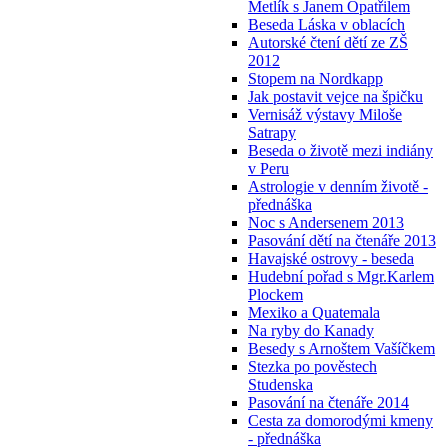
Metlík s Janem Opatřilem
Beseda Láska v oblacích
Autorské čtení dětí ze ZŠ
2012
Stopem na Nordkapp
Jak postavit vejce na špičku
Vernisáž výstavy Miloše
Satrapy
Beseda o životě mezi indiány
v Peru
Astrologie v denním životě -
přednáška
Noc s Andersenem 2013
Pasování dětí na čtenáře 2013
Havajské ostrovy - beseda
Hudební pořad s Mgr.Karlem
Plockem
Mexiko a Quatemala
Na ryby do Kanady
Besedy s Arnoštem Vašíčkem
Stezka po pověstech
Studenska
Pasování na čtenáře 2014
Cesta za domorodými kmeny
- přednáška