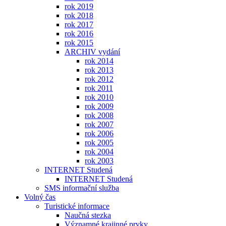
rok 2019
rok 2018
rok 2017
rok 2016
rok 2015
ARCHIV vydání
rok 2014
rok 2013
rok 2012
rok 2011
rok 2010
rok 2009
rok 2008
rok 2007
rok 2006
rok 2005
rok 2004
rok 2003
INTERNET Studená
INTERNET Studená
SMS informační služba
Volný čas
Turistické informace
Naučná stezka
Významné krajinné prvky