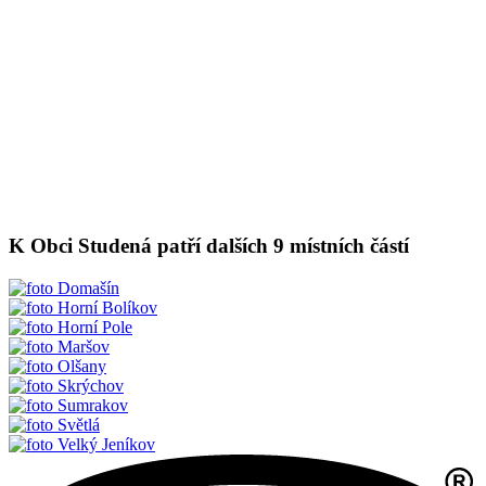
K Obci Studená patří dalších 9 místních částí
Domašín
Horní Bolíkov
Horní Pole
Maršov
Olšany
Skrýchov
Sumrakov
Světlá
Velký Jeníkov