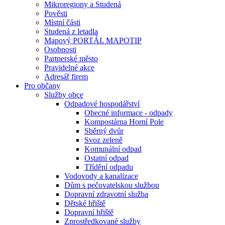
Mikroregiony a Studená
Pověsti
Místní části
Studená z letadla
Mapový PORTÁL MAPOTIP
Osobnosti
Partnerské město
Pravidelné akce
Adresář firem
Pro občany
Služby obce
Odpadové hospodářství
Obecné informace - odpady
Kompostárna Horní Pole
Sběrný dvůr
Svoz zeleně
Komunální odpad
Ostatní odpad
Třídění odpadu
Vodovody a kanalizace
Dům s pečovatelskou službou
Dopravní zdravotní služba
Dětské hřiště
Dopravní hřiště
Zprostředkované služby