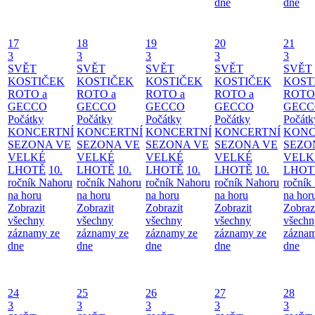
dne
dne
17
18
19
20
21
3
3
3
3
3
SVĚT
SVĚT
SVĚT
SVĚT
SVĚT
KOSTIČEK
KOSTIČEK
KOSTIČEK
KOSTIČEK
KOST
ROTO a
ROTO a
ROTO a
ROTO a
ROTO
GECCO
GECCO
GECCO
GECCO
GECC
Počátky
Počátky
Počátky
Počátky
Počátk
KONCERTNÍ
KONCERTNÍ
KONCERTNÍ
KONCERTNÍ
KONC
SEZONA VE
SEZONA VE
SEZONA VE
SEZONA VE
SEZO
VELKÉ
VELKÉ
VELKÉ
VELKÉ
VELK
LHOTĚ
10.
LHOTĚ
10.
LHOTĚ
10.
LHOTĚ
10.
LHOT
ročník Nahoru
ročník Nahoru
ročník Nahoru
ročník Nahoru
ročník
na horu
na horu
na horu
na horu
na hor
Zobrazit
Zobrazit
Zobrazit
Zobrazit
Zobraz
všechny
všechny
všechny
všechny
všechn
záznamy ze
záznamy ze
záznamy ze
záznamy ze
záznam
dne
dne
dne
dne
dne
24
25
26
27
28
3
3
3
3
3