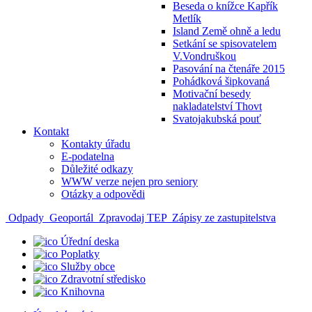
Beseda o knížce Kapřík
Metlík
Island Země ohně a ledu
Setkání se spisovatelem
V.Vondruškou
Pasování na čtenáře 2015
Pohádková šipkovaná
Motivační besedy
nakladatelství Thovt
Svatojakubská pouť
Kontakt
Kontakty úřadu
E-podatelna
Důležité odkazy
WWW verze nejen pro seniory
Otázky a odpovědi
Odpady
Geoportál
Zpravodaj TEP
Zápisy ze zastupitelstva
Úřední deska
Poplatky
Služby obce
Zdravotní středisko
Knihovna