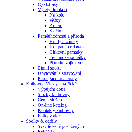
Cyklotrasy
Výlety do okolí
Na kole
Pěšky
Autem
S dětmi
Pamětihodnosti a příroda
Hrady a zámky
Koupání a relaxace
Církevní památky
Technické památky
Přírodní zajímavosti
Zimní sporty
Ubytování a stravování
Propagační materiály
Knihovna Vlasty Javořické
Výpůjční doba
Služby knihovny
Ceník služeb
On-line katalog
Kontakty knihovny
Fotky z akcí
Spolky & oddíly
Svaz tělesně postižených
Rybářský svaz