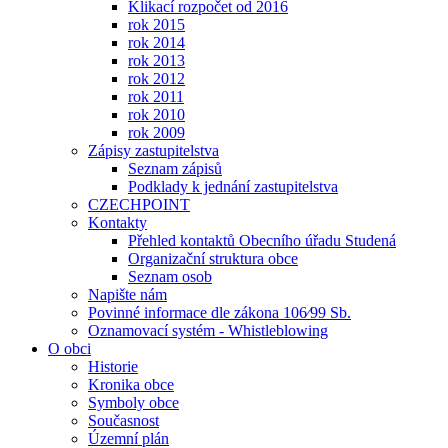
Klikací rozpočet od 2016
rok 2015
rok 2014
rok 2013
rok 2012
rok 2011
rok 2010
rok 2009
Zápisy zastupitelstva
Seznam zápisů
Podklady k jednání zastupitelstva
CZECHPOINT
Kontakty
Přehled kontaktů Obecního úřadu Studená
Organizační struktura obce
Seznam osob
Napište nám
Povinné informace dle zákona 106⁄99 Sb.
Oznamovací systém - Whistleblowing
O obci
Historie
Kronika obce
Symboly obce
Současnost
Územní plán