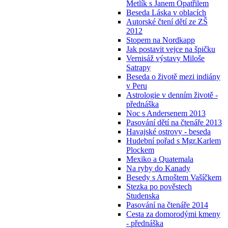
Metlík s Janem Opatřilem
Beseda Láska v oblacích
Autorské čtení dětí ze ZŠ
2012
Stopem na Nordkapp
Jak postavit vejce na špičku
Vernisáž výstavy Miloše
Satrapy
Beseda o životě mezi indiány
v Peru
Astrologie v denním životě -
přednáška
Noc s Andersenem 2013
Pasování dětí na čtenáře 2013
Havajské ostrovy - beseda
Hudební pořad s Mgr.Karlem
Plockem
Mexiko a Quatemala
Na ryby do Kanady
Besedy s Arnoštem Vašíčkem
Stezka po pověstech
Studenska
Pasování na čtenáře 2014
Cesta za domorodými kmeny
- přednáška