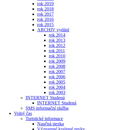
rok 2019
rok 2018
rok 2017
rok 2016
rok 2015
ARCHIV vydání
rok 2014
rok 2013
rok 2012
rok 2011
rok 2010
rok 2009
rok 2008
rok 2007
rok 2006
rok 2005
rok 2004
rok 2003
INTERNET Studená
INTERNET Studená
SMS informační služba
Volný čas
Turistické informace
Naučná stezka
Významné krajinné prvky