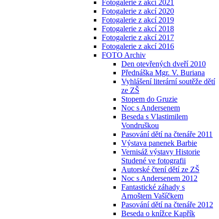
Fotogalerie z akcí 2021
Fotogalerie z akcí 2020
Fotogalerie z akcí 2019
Fotogalerie z akcí 2018
Fotogalerie z akcí 2017
Fotogalerie z akcí 2016
FOTO Archiv
Den otevřených dveří 2010
Přednáška Mgr. V. Buriana
Vyhlášení literární soutěže dětí
ze ZŠ
Stopem do Gruzie
Noc s Andersenem
Beseda s Vlastimilem
Vondruškou
Pasování dětí na čtenáře 2011
Výstava panenek Barbie
Vernisáž výstavy Historie
Studené ve fotografii
Autorské čtení dětí ze ZŠ
Noc s Andersenem 2012
Fantastické záhady s
Arnoštem Vašíčkem
Pasování dětí na čtenáře 2012
Beseda o knížce Kapřík