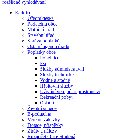
rozšířené vyhledávání
Radnice
Úřední deska
Podatelna obce
Matriční úřad
Stavební úřad
Správa poplatků
Ostatní agenda úřadu
Poplatky obce
Popelnice
Psi
Služby administrativní
Služby technické
Vodné a stočné
Hřbitovní služby
Užívání veřejného prostranství
Rekreační pobyt
Ostatní
Životní situace
E-podatelna
Veřejné zakázky
Dotace, příspěvky
Ztráty a nálezy
Rozpočet Obce Studená