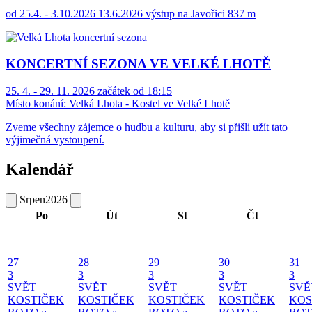
od 25.4. - 3.10.2026 13.6.2026 výstup na Javořici 837 m
KONCERTNÍ SEZONA VE VELKÉ LHOTĚ
25. 4. - 29. 11. 2026 začátek od 18:15
Místo konání:
Velká Lhota - Kostel ve Velké Lhotě
Zveme všechny zájemce o hudbu a kulturu, aby si přišli užít tato
výjimečná vystoupení.
Kalendář
Srpen
2026
Po
Út
St
Čt
27
28
29
30
31
3
3
3
3
3
SVĚT
SVĚT
SVĚT
SVĚT
SVĚ
KOSTIČEK
KOSTIČEK
KOSTIČEK
KOSTIČEK
KOS