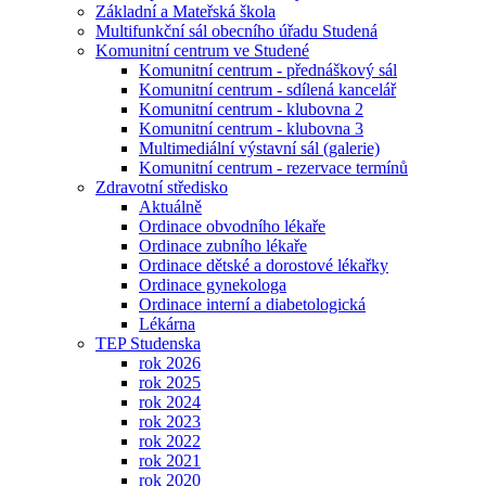
Základní a Mateřská škola
Multifunkční sál obecního úřadu Studená
Komunitní centrum ve Studené
Komunitní centrum - přednáškový sál
Komunitní centrum - sdílená kancelář
Komunitní centrum - klubovna 2
Komunitní centrum - klubovna 3
Multimediální výstavní sál (galerie)
Komunitní centrum - rezervace termínů
Zdravotní středisko
Aktuálně
Ordinace obvodního lékaře
Ordinace zubního lékaře
Ordinace dětské a dorostové lékařky
Ordinace gynekologa
Ordinace interní a diabetologická
Lékárna
TEP Studenska
rok 2026
rok 2025
rok 2024
rok 2023
rok 2022
rok 2021
rok 2020