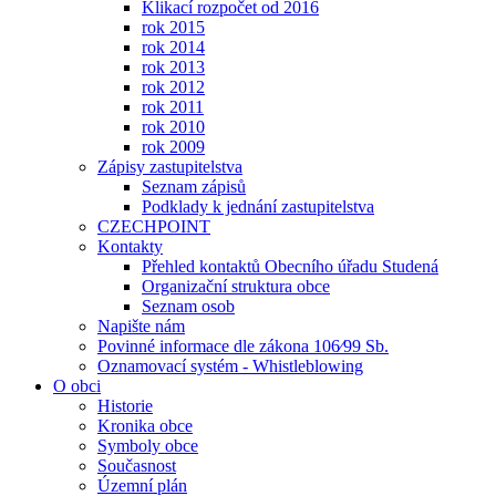
Klikací rozpočet od 2016
rok 2015
rok 2014
rok 2013
rok 2012
rok 2011
rok 2010
rok 2009
Zápisy zastupitelstva
Seznam zápisů
Podklady k jednání zastupitelstva
CZECHPOINT
Kontakty
Přehled kontaktů Obecního úřadu Studená
Organizační struktura obce
Seznam osob
Napište nám
Povinné informace dle zákona 106⁄99 Sb.
Oznamovací systém - Whistleblowing
O obci
Historie
Kronika obce
Symboly obce
Současnost
Územní plán