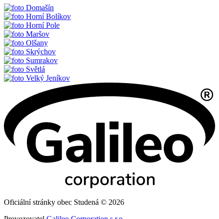
Domašín
Horní Bolíkov
Horní Pole
Maršov
Olšany
Skrýchov
Sumrakov
Světlá
Velký Jeníkov
Oficiální stránky obec Studená © 2026
Provozovatel
Galileo Corporation s.r.o.