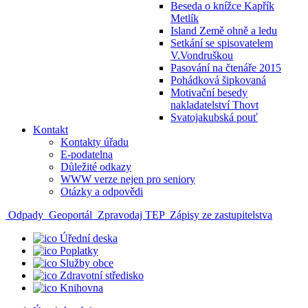
Beseda o knížce Kapřík
Metlík
Island Země ohně a ledu
Setkání se spisovatelem
V.Vondruškou
Pasování na čtenáře 2015
Pohádková šipkovaná
Motivační besedy
nakladatelství Thovt
Svatojakubská pouť
Kontakt
Kontakty úřadu
E-podatelna
Důležité odkazy
WWW verze nejen pro seniory
Otázky a odpovědi
Odpady
Geoportál
Zpravodaj TEP
Zápisy ze zastupitelstva
Úřední deska
Poplatky
Služby obce
Zdravotní středisko
Knihovna