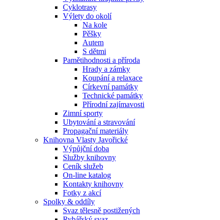
Cyklotrasy
Výlety do okolí
Na kole
Pěšky
Autem
S dětmi
Pamětihodnosti a příroda
Hrady a zámky
Koupání a relaxace
Církevní památky
Technické památky
Přírodní zajímavosti
Zimní sporty
Ubytování a stravování
Propagační materiály
Knihovna Vlasty Javořické
Výpůjční doba
Služby knihovny
Ceník služeb
On-line katalog
Kontakty knihovny
Fotky z akcí
Spolky & oddíly
Svaz tělesně postižených
Rybářský svaz