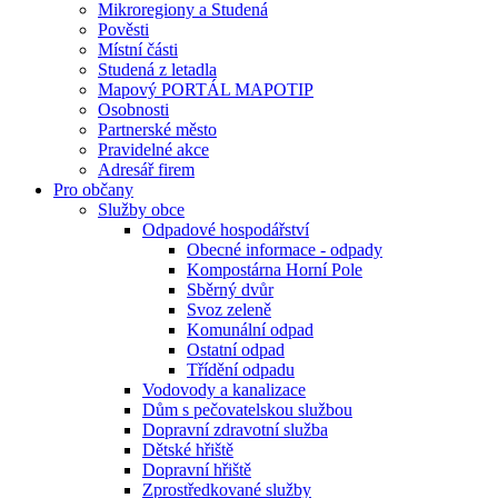
Mikroregiony a Studená
Pověsti
Místní části
Studená z letadla
Mapový PORTÁL MAPOTIP
Osobnosti
Partnerské město
Pravidelné akce
Adresář firem
Pro občany
Služby obce
Odpadové hospodářství
Obecné informace - odpady
Kompostárna Horní Pole
Sběrný dvůr
Svoz zeleně
Komunální odpad
Ostatní odpad
Třídění odpadu
Vodovody a kanalizace
Dům s pečovatelskou službou
Dopravní zdravotní služba
Dětské hřiště
Dopravní hřiště
Zprostředkované služby