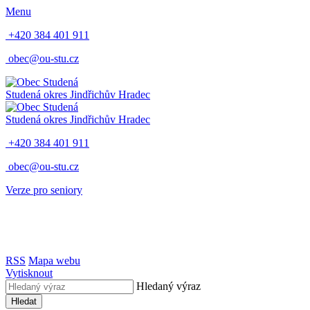
Menu
+420 384 401 911
obec@ou-stu.cz
Studená
okres Jindřichův Hradec
Studená
okres Jindřichův Hradec
+420 384 401 911
obec@ou-stu.cz
Verze pro seniory
RSS
Mapa webu
Vytisknout
Hledaný výraz
Hledat