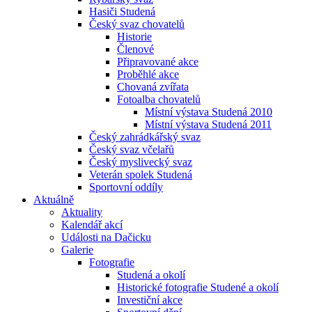
Hasiči Studená
Český svaz chovatelů
Historie
Členové
Připravované akce
Proběhlé akce
Chovaná zvířata
Fotoalba chovatelů
Místní výstava Studená 2010
Místní výstava Studená 2011
Český zahrádkářský svaz
Český svaz včelařů
Český myslivecký svaz
Veterán spolek Studená
Sportovní oddíly
Aktuálně
Aktuality
Kalendář akcí
Události na Dačicku
Galerie
Fotografie
Studená a okolí
Historické fotografie Studené a okolí
Investiční akce