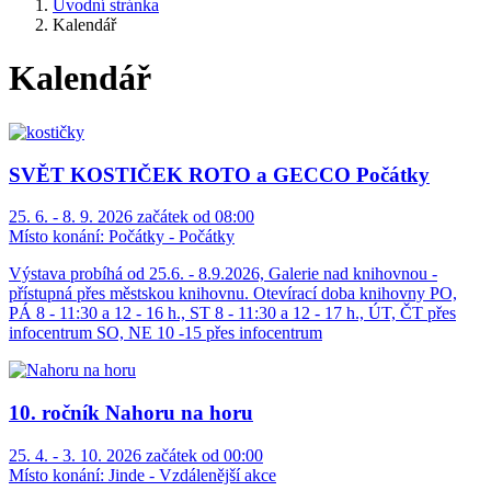
Úvodní stránka
Kalendář
Kalendář
SVĚT KOSTIČEK ROTO a GECCO Počátky
25. 6. - 8. 9. 2026 začátek od 08:00
Místo konání:
Počátky - Počátky
Výstava probíhá od 25.6. - 8.9.2026, Galerie nad knihovnou -
přístupná přes městskou knihovnu. Otevírací doba knihovny PO,
PÁ 8 - 11:30 a 12 - 16 h., ST 8 - 11:30 a 12 - 17 h., ÚT, ČT přes
infocentrum SO, NE 10 -15 přes infocentrum
10. ročník Nahoru na horu
25. 4. - 3. 10. 2026 začátek od 00:00
Místo konání:
Jinde - Vzdálenější akce