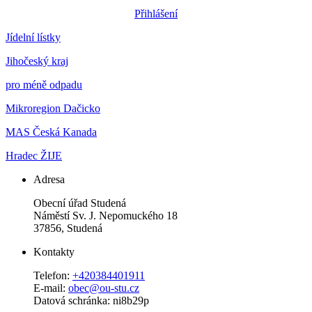
Přihlášení
Jídelní lístky
Jihočeský kraj
pro méně odpadu
Mikroregion Dačicko
MAS Česká Kanada
Hradec ŽIJE
Adresa
Obecní úřad Studená
Náměstí Sv. J. Nepomuckého 18
37856, Studená
Kontakty
Telefon:
+420384401911
E-mail:
obec@ou-stu.cz
Datová schránka: ni8b29p