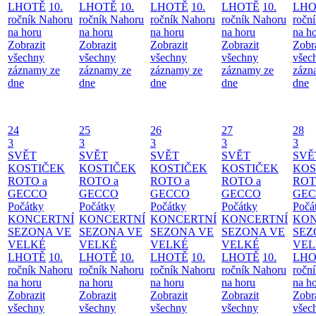
LHOTĚ
10.
LHOTĚ
10.
LHOTĚ
10.
LHOTĚ
10.
LHO
ročník Nahoru
ročník Nahoru
ročník Nahoru
ročník Nahoru
ročn
na horu
na horu
na horu
na horu
na h
Zobrazit
Zobrazit
Zobrazit
Zobrazit
Zobr
všechny
všechny
všechny
všechny
všec
záznamy ze
záznamy ze
záznamy ze
záznamy ze
zázn
dne
dne
dne
dne
dne
24
25
26
27
28
3
3
3
3
3
SVĚT
SVĚT
SVĚT
SVĚT
SVĚ
KOSTIČEK
KOSTIČEK
KOSTIČEK
KOSTIČEK
KOS
ROTO a
ROTO a
ROTO a
ROTO a
ROT
GECCO
GECCO
GECCO
GECCO
GE
Počátky
Počátky
Počátky
Počátky
Počá
KONCERTNÍ
KONCERTNÍ
KONCERTNÍ
KONCERTNÍ
KON
SEZONA VE
SEZONA VE
SEZONA VE
SEZONA VE
SEZ
VELKÉ
VELKÉ
VELKÉ
VELKÉ
VEL
LHOTĚ
10.
LHOTĚ
10.
LHOTĚ
10.
LHOTĚ
10.
LHO
ročník Nahoru
ročník Nahoru
ročník Nahoru
ročník Nahoru
ročn
na horu
na horu
na horu
na horu
na h
Zobrazit
Zobrazit
Zobrazit
Zobrazit
Zobr
všechny
všechny
všechny
všechny
všec