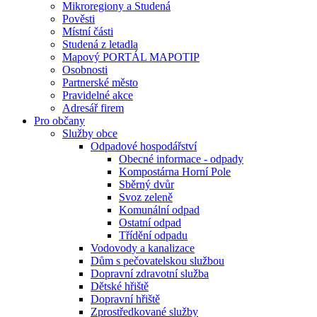
Mikroregiony a Studená
Pověsti
Místní části
Studená z letadla
Mapový PORTÁL MAPOTIP
Osobnosti
Partnerské město
Pravidelné akce
Adresář firem
Pro občany
Služby obce
Odpadové hospodářství
Obecné informace - odpady
Kompostárna Horní Pole
Sběrný dvůr
Svoz zeleně
Komunální odpad
Ostatní odpad
Třídění odpadu
Vodovody a kanalizace
Dům s pečovatelskou službou
Dopravní zdravotní služba
Dětské hřiště
Dopravní hřiště
Zprostředkované služby