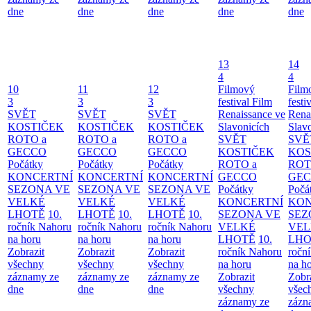
dne
dne
dne
dne
dne
13
14
4
4
10
11
12
Filmový
Film
3
3
3
festival Film
festi
SVĚT
SVĚT
SVĚT
Renaissance ve
Rena
KOSTIČEK
KOSTIČEK
KOSTIČEK
Slavonicích
Slav
ROTO a
ROTO a
ROTO a
SVĚT
SVĚ
GECCO
GECCO
GECCO
KOSTIČEK
KOS
Počátky
Počátky
Počátky
ROTO a
ROT
KONCERTNÍ
KONCERTNÍ
KONCERTNÍ
GECCO
GE
SEZONA VE
SEZONA VE
SEZONA VE
Počátky
Počá
VELKÉ
VELKÉ
VELKÉ
KONCERTNÍ
KON
LHOTĚ
10.
LHOTĚ
10.
LHOTĚ
10.
SEZONA VE
SEZ
ročník Nahoru
ročník Nahoru
ročník Nahoru
VELKÉ
VEL
na horu
na horu
na horu
LHOTĚ
10.
LHO
Zobrazit
Zobrazit
Zobrazit
ročník Nahoru
ročn
všechny
všechny
všechny
na horu
na h
záznamy ze
záznamy ze
záznamy ze
Zobrazit
Zobr
dne
dne
dne
všechny
všec
záznamy ze
zázn