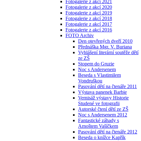
Fotogalerie z akcí 2021
Fotogalerie z akcí 2020
Fotogalerie z akcí 2019
Fotogalerie z akcí 2018
Fotogalerie z akcí 2017
Fotogalerie z akcí 2016
FOTO Archiv
Den otevřených dveří 2010
Přednáška Mgr. V. Buriana
Vyhlášení literární soutěže dětí
ze ZŠ
Stopem do Gruzie
Noc s Andersenem
Beseda s Vlastimilem
Vondruškou
Pasování dětí na čtenáře 2011
Výstava panenek Barbie
Vernisáž výstavy Historie
Studené ve fotografii
Autorské čtení dětí ze ZŠ
Noc s Andersenem 2012
Fantastické záhady s
Arnoštem Vašíčkem
Pasování dětí na čtenáře 2012
Beseda o knížce Kapřík