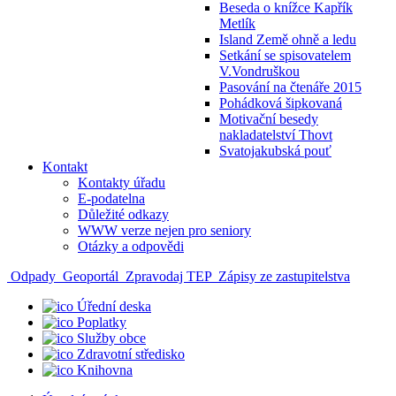
Beseda o knížce Kapřík
Metlík
Island Země ohně a ledu
Setkání se spisovatelem
V.Vondruškou
Pasování na čtenáře 2015
Pohádková šipkovaná
Motivační besedy
nakladatelství Thovt
Svatojakubská pouť
Kontakt
Kontakty úřadu
E-podatelna
Důležité odkazy
WWW verze nejen pro seniory
Otázky a odpovědi
Odpady
Geoportál
Zpravodaj TEP
Zápisy ze zastupitelstva
Úřední deska
Poplatky
Služby obce
Zdravotní středisko
Knihovna