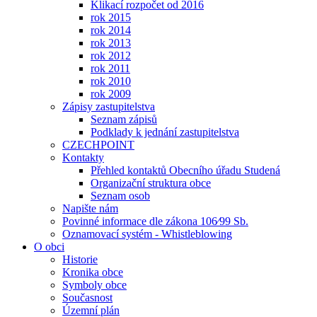
Klikací rozpočet od 2016
rok 2015
rok 2014
rok 2013
rok 2012
rok 2011
rok 2010
rok 2009
Zápisy zastupitelstva
Seznam zápisů
Podklady k jednání zastupitelstva
CZECHPOINT
Kontakty
Přehled kontaktů Obecního úřadu Studená
Organizační struktura obce
Seznam osob
Napište nám
Povinné informace dle zákona 106⁄99 Sb.
Oznamovací systém - Whistleblowing
O obci
Historie
Kronika obce
Symboly obce
Současnost
Územní plán