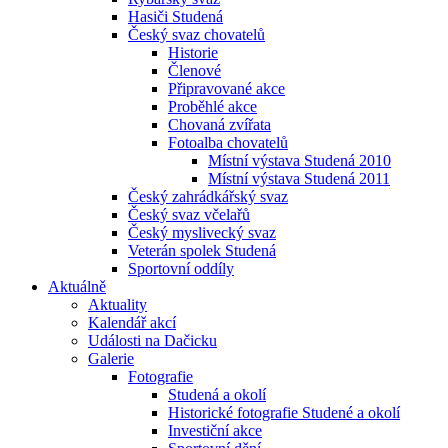
Hasiči Studená
Český svaz chovatelů
Historie
Členové
Připravované akce
Proběhlé akce
Chovaná zvířata
Fotoalba chovatelů
Místní výstava Studená 2010
Místní výstava Studená 2011
Český zahrádkářský svaz
Český svaz včelařů
Český myslivecký svaz
Veterán spolek Studená
Sportovní oddíly
Aktuálně
Aktuality
Kalendář akcí
Události na Dačicku
Galerie
Fotografie
Studená a okolí
Historické fotografie Studené a okolí
Investiční akce