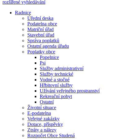
rozšířené vyhledávání
Radnice
Úřední deska
Podatelna obce
Matriční úřad
Stavební úřad
Správa poplatků
Ostatní agenda úřadu
Poplatky obce
Popelnice
Psi
Služby administrativní
Služby technické
Vodné a stočné
Hřbitovní služby
Užívání veřejného prostranství
Rekreační pobyt
Ostatní
Životní situace
E-podatelna
Veřejné zakázky
Dotace, příspěvky
Ztráty a nálezy
Rozpočet Obce Studená