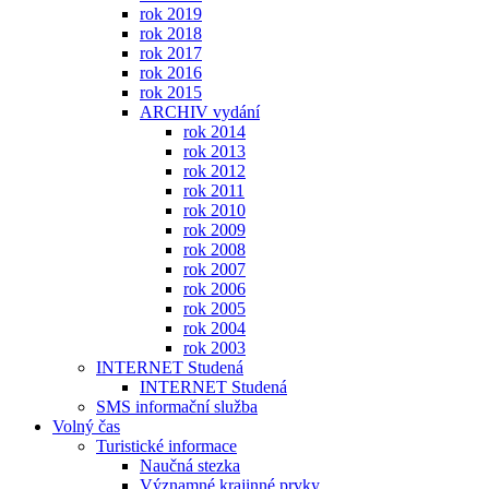
rok 2019
rok 2018
rok 2017
rok 2016
rok 2015
ARCHIV vydání
rok 2014
rok 2013
rok 2012
rok 2011
rok 2010
rok 2009
rok 2008
rok 2007
rok 2006
rok 2005
rok 2004
rok 2003
INTERNET Studená
INTERNET Studená
SMS informační služba
Volný čas
Turistické informace
Naučná stezka
Významné krajinné prvky