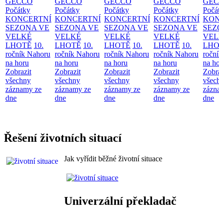
GECCO
GECCO
GECCO
GECCO
GE
Počátky
Počátky
Počátky
Počátky
Počá
KONCERTNÍ
KONCERTNÍ
KONCERTNÍ
KONCERTNÍ
KON
SEZONA VE
SEZONA VE
SEZONA VE
SEZONA VE
SEZ
VELKÉ
VELKÉ
VELKÉ
VELKÉ
VEL
LHOTĚ
10.
LHOTĚ
10.
LHOTĚ
10.
LHOTĚ
10.
LHO
ročník Nahoru
ročník Nahoru
ročník Nahoru
ročník Nahoru
ročn
na horu
na horu
na horu
na horu
na h
Zobrazit
Zobrazit
Zobrazit
Zobrazit
Zobr
všechny
všechny
všechny
všechny
všec
záznamy ze
záznamy ze
záznamy ze
záznamy ze
zázn
dne
dne
dne
dne
dne
Řešení životních situací
Jak vyřídit běžné životní situace
Univerzální překladač