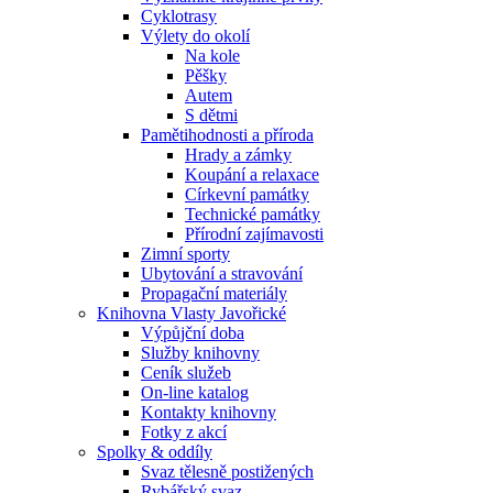
Cyklotrasy
Výlety do okolí
Na kole
Pěšky
Autem
S dětmi
Pamětihodnosti a příroda
Hrady a zámky
Koupání a relaxace
Církevní památky
Technické památky
Přírodní zajímavosti
Zimní sporty
Ubytování a stravování
Propagační materiály
Knihovna Vlasty Javořické
Výpůjční doba
Služby knihovny
Ceník služeb
On-line katalog
Kontakty knihovny
Fotky z akcí
Spolky & oddíly
Svaz tělesně postižených
Rybářský svaz