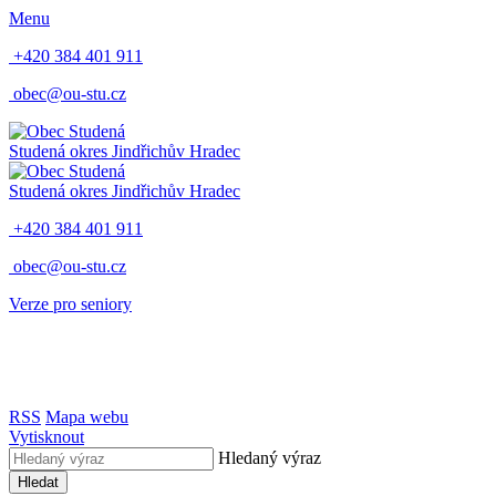
Menu
+420 384 401 911
obec@ou-stu.cz
Studená
okres Jindřichův Hradec
Studená
okres Jindřichův Hradec
+420 384 401 911
obec@ou-stu.cz
Verze pro seniory
RSS
Mapa webu
Vytisknout
Hledaný výraz
Hledat