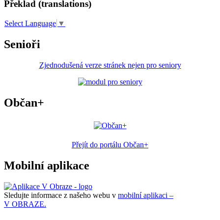
Překlad (translations)
Select Language
▼
Senioři
Zjednodušená verze stránek nejen pro seniory
Občan+
Přejít do portálu Občan+
Mobilní aplikace
Sledujte informace z našeho webu v
mobilní aplikaci –
V OBRAZE.