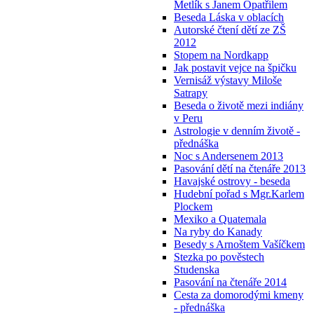
Metlík s Janem Opatřilem
Beseda Láska v oblacích
Autorské čtení dětí ze ZŠ
2012
Stopem na Nordkapp
Jak postavit vejce na špičku
Vernisáž výstavy Miloše
Satrapy
Beseda o životě mezi indiány
v Peru
Astrologie v denním životě -
přednáška
Noc s Andersenem 2013
Pasování dětí na čtenáře 2013
Havajské ostrovy - beseda
Hudební pořad s Mgr.Karlem
Plockem
Mexiko a Quatemala
Na ryby do Kanady
Besedy s Arnoštem Vašíčkem
Stezka po pověstech
Studenska
Pasování na čtenáře 2014
Cesta za domorodými kmeny
- přednáška