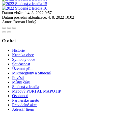
Datum vložení:
4. 8. 2022 9:57
Datum poslední aktualizace:
4. 8. 2022 10:02
Autor:
Roman Horký
O obci
Historie
Kronika obce
Symboly obce
Současnost
Územní plán
Mikroregiony a Studená
Pověsti
Místní části
Studená z letadla
Mapový PORTÁL MAPOTIP
Osobnosti
Partnerské město
Pravidelné akce
Adresář firem