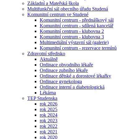
Základní a Mateřská škola
Multifunkční sál obecního úřadu Studená
Komunitní centrum ve Studené
Komunitní centrum - přednáškový sál
Komunitní centrum - sdílená kancelář
Komunitní centrum - klubovna 2
Komunitní centrum - klubovna 3
Multimediální výstavní sál (galerie)
Komunitní centrum - rezervace termínů
Zdravotní středisko
Aktuálně
Ordinace obvodního lékaře
Ordinace zubního lékaře
Ordinace dětské a dorostové lékařky
Ordinace gynekologa
Ordinace interní a diabetologická
Lékárna
TEP Studenska
rok 2026
rok 2025
rok 2024
rok 2023
rok 2022
rok 2021
rok 2020