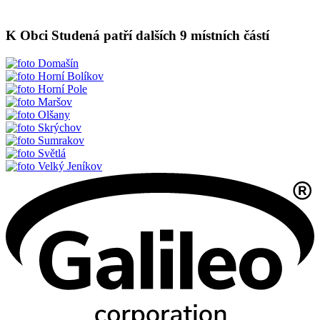
K Obci Studená patří dalších 9 místních částí
Domašín
Horní Bolíkov
Horní Pole
Maršov
Olšany
Skrýchov
Sumrakov
Světlá
Velký Jeníkov