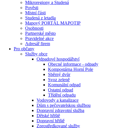
Mikroregiony a Studená
Pověsti
Místní části
Studená z letadla
Mapový PORTÁL MAPOTIP
Osobnosti
Partnerské město
Pravidelné akce
Adresář firem
Pro občany
Služby obce
Odpadové hospodářství
Obecné informace - odpady
Kompostárna Horní Pole
Sběrný dvůr
Svoz zeleně
Komunální odpad
Ostatní odpad
Třídění odpadu
Vodovody a kanalizace
Dům s pečovatelskou službou
Dopravní zdravotní služba
Dětské hřiště
Dopravní hřiště
Zprostředkované služby