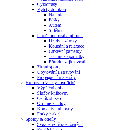
Cyklotrasy
Výlety do okolí
Na kole
Pěšky
Autem
S dětmi
Pamětihodnosti a příroda
Hrady a zámky
Koupání a relaxace
Církevní památky
Technické památky
Přírodní zajímavosti
Zimní sporty
Ubytování a stravování
Propagační materiály
Knihovna Vlasty Javořické
Výpůjční doba
Služby knihovny
Ceník služeb
On-line katalog
Kontakty knihovny
Fotky z akcí
Spolky & oddíly
Svaz tělesně postižených
Rybářský svaz