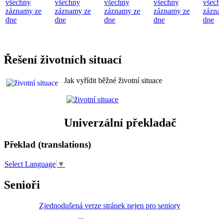
všechny
všechny
všechny
všechny
všec
záznamy ze
záznamy ze
záznamy ze
záznamy ze
zázn
dne
dne
dne
dne
dne
Řešení životních situací
Jak vyřídit běžné životní situace
Univerzální překladač
Překlad (translations)
Select Language
▼
Senioři
Zjednodušená verze stránek nejen pro seniory