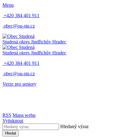
Menu
+420 384 401 911
obec@ou-stu.cz
Studená
okres Jindřichův Hradec
Studená
okres Jindřichův Hradec
+420 384 401 911
obec@ou-stu.cz
Verze pro seniory
RSS
Mapa webu
Vytisknout
Hledaný výraz
Hledat