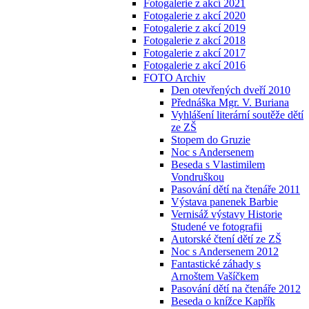
Fotogalerie z akcí 2021
Fotogalerie z akcí 2020
Fotogalerie z akcí 2019
Fotogalerie z akcí 2018
Fotogalerie z akcí 2017
Fotogalerie z akcí 2016
FOTO Archiv
Den otevřených dveří 2010
Přednáška Mgr. V. Buriana
Vyhlášení literární soutěže dětí
ze ZŠ
Stopem do Gruzie
Noc s Andersenem
Beseda s Vlastimilem
Vondruškou
Pasování dětí na čtenáře 2011
Výstava panenek Barbie
Vernisáž výstavy Historie
Studené ve fotografii
Autorské čtení dětí ze ZŠ
Noc s Andersenem 2012
Fantastické záhady s
Arnoštem Vašíčkem
Pasování dětí na čtenáře 2012
Beseda o knížce Kapřík