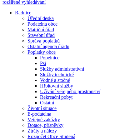
rozšířené vyhledávání
Radnice
Úřední deska
Podatelna obce
Matriční úřad
Stavební úřad
Správa poplatků
Ostatní agenda úřadu
Poplatky obce
Popelnice
Psi
Služby administrativní
Služby technické
Vodné a stočné
Hřbitovní služby
Užívání veřejného prostranství
Rekreační pobyt
Ostatní
Životní situace
E-podatelna
Veřejné zakázky
Dotace, příspěvky
Ztráty a nálezy
Rozpočet Obce Studená