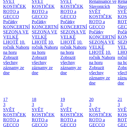
SVĚT
SVĚT
SVĚT
Renaissance ve
Rena
KOSTIČEK
KOSTIČEK
KOSTIČEK
Slavonicích
Slav
ROTO a
ROTO a
ROTO a
SVĚT
SVĚ
GECCO
GECCO
GECCO
KOSTIČEK
KOS
Počátky
Počátky
Počátky
ROTO a
ROT
KONCERTNÍ
KONCERTNÍ
KONCERTNÍ
GECCO
GE
SEZONA VE
SEZONA VE
SEZONA VE
Počátky
Počá
VELKÉ
VELKÉ
VELKÉ
KONCERTNÍ
KON
LHOTĚ
10.
LHOTĚ
10.
LHOTĚ
10.
SEZONA VE
SEZ
ročník Nahoru
ročník Nahoru
ročník Nahoru
VELKÉ
VEL
na horu
na horu
na horu
LHOTĚ
10.
LHO
Zobrazit
Zobrazit
Zobrazit
ročník Nahoru
ročn
všechny
všechny
všechny
na horu
na h
záznamy ze
záznamy ze
záznamy ze
Zobrazit
Zobr
dne
dne
dne
všechny
všec
záznamy ze
zázn
dne
dne
17
18
19
20
21
3
3
3
3
3
SVĚT
SVĚT
SVĚT
SVĚT
SVĚ
KOSTIČEK
KOSTIČEK
KOSTIČEK
KOSTIČEK
KOS
ROTO a
ROTO a
ROTO a
ROTO a
ROT
GECCO
GECCO
GECCO
GECCO
GE