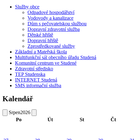
Služby obce
Odpadové hospodářství
Vodovody a kanalizace
Dům s pečovatelskou službou
Dopravní zdravotní služba
Dětské hřiště
Dopravní hřiště
Zprostředkované služby
Základní a Mateřská škola
Multifunkční sál obecního úřadu Studená
Komunitní centrum ve Studené
Zdravotní středisko
TEP Studenska
INTERNET Studená
SMS informační služba
Kalendář
Srpen
2026
Po
Út
St
Čt