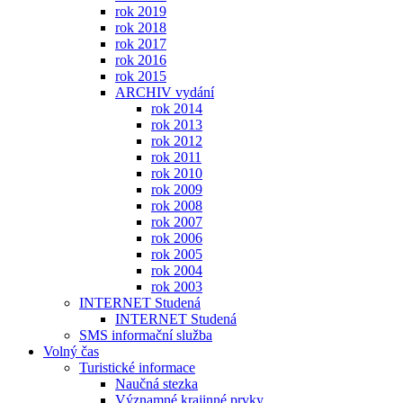
rok 2019
rok 2018
rok 2017
rok 2016
rok 2015
ARCHIV vydání
rok 2014
rok 2013
rok 2012
rok 2011
rok 2010
rok 2009
rok 2008
rok 2007
rok 2006
rok 2005
rok 2004
rok 2003
INTERNET Studená
INTERNET Studená
SMS informační služba
Volný čas
Turistické informace
Naučná stezka
Významné krajinné prvky