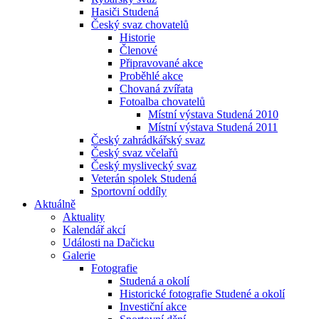
Hasiči Studená
Český svaz chovatelů
Historie
Členové
Připravované akce
Proběhlé akce
Chovaná zvířata
Fotoalba chovatelů
Místní výstava Studená 2010
Místní výstava Studená 2011
Český zahrádkářský svaz
Český svaz včelařů
Český myslivecký svaz
Veterán spolek Studená
Sportovní oddíly
Aktuálně
Aktuality
Kalendář akcí
Události na Dačicku
Galerie
Fotografie
Studená a okolí
Historické fotografie Studené a okolí
Investiční akce