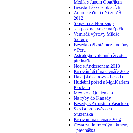
Metlík s Janem Opatřilem
Beseda Láska v oblacích
Autorské čtení dětí ze ZŠ
2012
Stopem na Nordkapp
Jak postavit vejce na špičku
Vernisáž výstavy Miloše
Satrapy
Beseda o životě mezi indiány
v Peru
Astrologie v denním životě -
přednáška
Noc s Andersenem 2013
Pasování dětí na čtenáře 2013
Havajské ostrovy - beseda
Hudební pořad s Mgr.Karlem
Plockem
Mexiko a Quatemala
Na ryby do Kanady
Besedy s Arnoštem Vašíčkem
Stezka po pověstech
Studenska
Pasování na čtenáře 2014
Cesta za domorodými kmeny
- přednáška