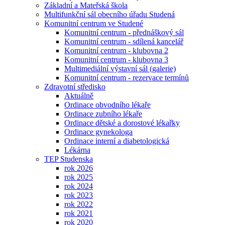
Základní a Mateřská škola
Multifunkční sál obecního úřadu Studená
Komunitní centrum ve Studené
Komunitní centrum - přednáškový sál
Komunitní centrum - sdílená kancelář
Komunitní centrum - klubovna 2
Komunitní centrum - klubovna 3
Multimediální výstavní sál (galerie)
Komunitní centrum - rezervace termínů
Zdravotní středisko
Aktuálně
Ordinace obvodního lékaře
Ordinace zubního lékaře
Ordinace dětské a dorostové lékařky
Ordinace gynekologa
Ordinace interní a diabetologická
Lékárna
TEP Studenska
rok 2026
rok 2025
rok 2024
rok 2023
rok 2022
rok 2021
rok 2020