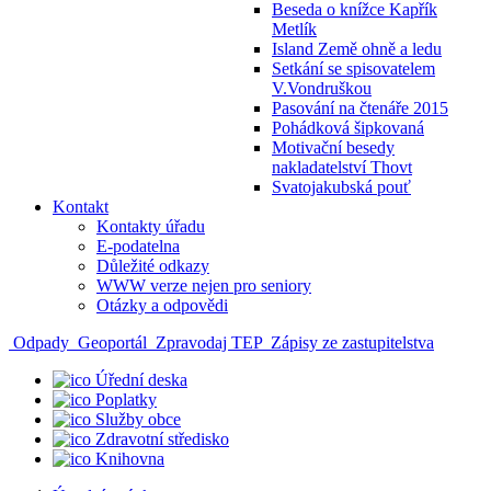
Beseda o knížce Kapřík
Metlík
Island Země ohně a ledu
Setkání se spisovatelem
V.Vondruškou
Pasování na čtenáře 2015
Pohádková šipkovaná
Motivační besedy
nakladatelství Thovt
Svatojakubská pouť
Kontakt
Kontakty úřadu
E-podatelna
Důležité odkazy
WWW verze nejen pro seniory
Otázky a odpovědi
Odpady
Geoportál
Zpravodaj TEP
Zápisy ze zastupitelstva
Úřední deska
Poplatky
Služby obce
Zdravotní středisko
Knihovna