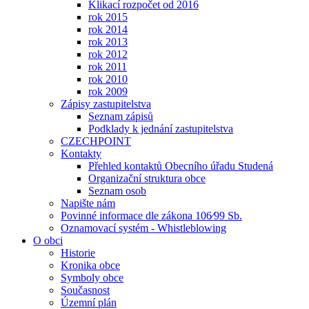
Klikací rozpočet od 2016
rok 2015
rok 2014
rok 2013
rok 2012
rok 2011
rok 2010
rok 2009
Zápisy zastupitelstva
Seznam zápisů
Podklady k jednání zastupitelstva
CZECHPOINT
Kontakty
Přehled kontaktů Obecního úřadu Studená
Organizační struktura obce
Seznam osob
Napište nám
Povinné informace dle zákona 106⁄99 Sb.
Oznamovací systém - Whistleblowing
O obci
Historie
Kronika obce
Symboly obce
Současnost
Územní plán