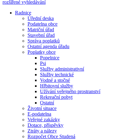
rozšířené vyhledávání
Radnice
Úřední deska
Podatelna obce
Matriční úřad
Stavební úřad
Správa poplatků
Ostatní agenda úřadu
Poplatky obce
Popelnice
Psi
Služby administrativní
Služby technické
Vodné a stočné
Hřbitovní služby
Užívání veřejného prostranství
Rekreační pobyt
Ostatní
Životní situace
E-podatelna
Veřejné zakázky
Dotace, příspěvky
Ztráty a nálezy
Rozpočet Obce Studená