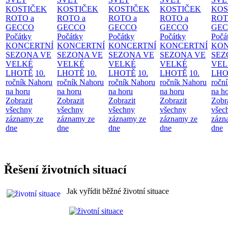
KOSTIČEK
KOSTIČEK
KOSTIČEK
KOSTIČEK
KOS
ROTO a
ROTO a
ROTO a
ROTO a
ROT
GECCO
GECCO
GECCO
GECCO
GE
Počátky
Počátky
Počátky
Počátky
Počá
KONCERTNÍ
KONCERTNÍ
KONCERTNÍ
KONCERTNÍ
KON
SEZONA VE
SEZONA VE
SEZONA VE
SEZONA VE
SEZ
VELKÉ
VELKÉ
VELKÉ
VELKÉ
VEL
LHOTĚ
10.
LHOTĚ
10.
LHOTĚ
10.
LHOTĚ
10.
LHO
ročník Nahoru
ročník Nahoru
ročník Nahoru
ročník Nahoru
ročn
na horu
na horu
na horu
na horu
na h
Zobrazit
Zobrazit
Zobrazit
Zobrazit
Zobr
všechny
všechny
všechny
všechny
všec
záznamy ze
záznamy ze
záznamy ze
záznamy ze
zázn
dne
dne
dne
dne
dne
Řešení životních situací
Jak vyřídit běžné životní situace