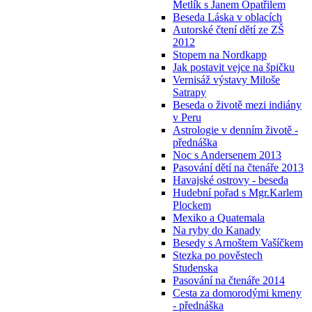
Metlík s Janem Opatřilem
Beseda Láska v oblacích
Autorské čtení dětí ze ZŠ
2012
Stopem na Nordkapp
Jak postavit vejce na špičku
Vernisáž výstavy Miloše
Satrapy
Beseda o životě mezi indiány
v Peru
Astrologie v denním životě -
přednáška
Noc s Andersenem 2013
Pasování dětí na čtenáře 2013
Havajské ostrovy - beseda
Hudební pořad s Mgr.Karlem
Plockem
Mexiko a Quatemala
Na ryby do Kanady
Besedy s Arnoštem Vašíčkem
Stezka po pověstech
Studenska
Pasování na čtenáře 2014
Cesta za domorodými kmeny
- přednáška