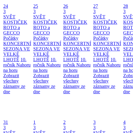
24
25
26
27
28
3
3
3
3
3
SVĚT
SVĚT
SVĚT
SVĚT
SVĚ
KOSTIČEK
KOSTIČEK
KOSTIČEK
KOSTIČEK
KOS
ROTO a
ROTO a
ROTO a
ROTO a
ROT
GECCO
GECCO
GECCO
GECCO
GE
Počátky
Počátky
Počátky
Počátky
Počá
KONCERTNÍ
KONCERTNÍ
KONCERTNÍ
KONCERTNÍ
KON
SEZONA VE
SEZONA VE
SEZONA VE
SEZONA VE
SEZ
VELKÉ
VELKÉ
VELKÉ
VELKÉ
VEL
LHOTĚ
10.
LHOTĚ
10.
LHOTĚ
10.
LHOTĚ
10.
LHO
ročník Nahoru
ročník Nahoru
ročník Nahoru
ročník Nahoru
ročn
na horu
na horu
na horu
na horu
na h
Zobrazit
Zobrazit
Zobrazit
Zobrazit
Zobr
všechny
všechny
všechny
všechny
všec
záznamy ze
záznamy ze
záznamy ze
záznamy ze
zázn
dne
dne
dne
dne
dne
31
1
2
3
4
3
3
3
3
3
SVĚT
SVĚT
SVĚT
SVĚT
SVĚ