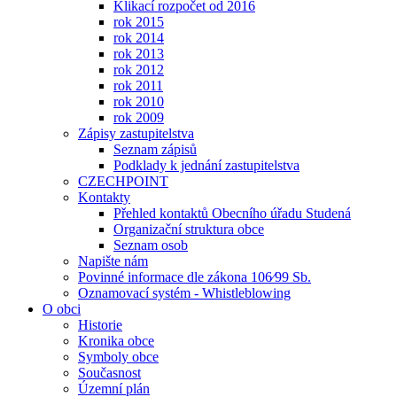
Klikací rozpočet od 2016
rok 2015
rok 2014
rok 2013
rok 2012
rok 2011
rok 2010
rok 2009
Zápisy zastupitelstva
Seznam zápisů
Podklady k jednání zastupitelstva
CZECHPOINT
Kontakty
Přehled kontaktů Obecního úřadu Studená
Organizační struktura obce
Seznam osob
Napište nám
Povinné informace dle zákona 106⁄99 Sb.
Oznamovací systém - Whistleblowing
O obci
Historie
Kronika obce
Symboly obce
Současnost
Územní plán