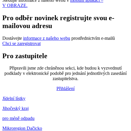
Sledujte informace z našeho webu v
mobilní aplikaci –
V OBRAZE.
Pro odběr novinek registrujte svou e-
mailovou adresu
Dostávejte
informace z našeho webu
prostřednictvím e-mailů
Chci se zaregistrovat
Pro zastupitele
Připravili jsme zde chráněnou sekci, kde budou k vyzvednutí
podklady v elektronické podobě pro jednání jednotlivých zasedání
zastupitelstva.
Přihlášení
Jídelní lístky
Jihočeský kraj
pro méně odpadu
Mikroregion Dačicko