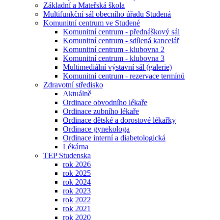
Základní a Mateřská škola
Multifunkční sál obecního úřadu Studená
Komunitní centrum ve Studené
Komunitní centrum - přednáškový sál
Komunitní centrum - sdílená kancelář
Komunitní centrum - klubovna 2
Komunitní centrum - klubovna 3
Multimediální výstavní sál (galerie)
Komunitní centrum - rezervace termínů
Zdravotní středisko
Aktuálně
Ordinace obvodního lékaře
Ordinace zubního lékaře
Ordinace dětské a dorostové lékařky
Ordinace gynekologa
Ordinace interní a diabetologická
Lékárna
TEP Studenska
rok 2026
rok 2025
rok 2024
rok 2023
rok 2022
rok 2021
rok 2020