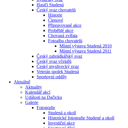
Hasiči Studená
Český svaz chovatelů
Historie
Členové
Připravované akce
Proběhlé akce
Chovaná zvířata
Fotoalba chovatelů
Místní výstava Studená 2010
Místní výstava Studená 2011
Český zahrádkářský svaz
Český svaz včelařů
Český myslivecký svaz
Veterán spolek Studená
Sportovní oddíly
Aktuálně
Aktuality
Kalendář akcí
Události na Dačicku
Galerie
Fotografie
Studená a okolí
Historické fotografie Studené a okolí
Investiční akce