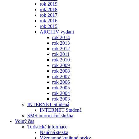
rok 2019
rok 2018
rok 2017
rok 2016
rok 2015
ARCHIV vydání
rok 2014
rok 2013
rok 2012
rok 2011
rok 2010
rok 2009
rok 2008
rok 2007
rok 2006
rok 2005
rok 2004
rok 2003
INTERNET Studená
INTERNET Studená
SMS informační služba
Volný čas
Turistické informace
Naučná stezka
Významné krajinné prvky