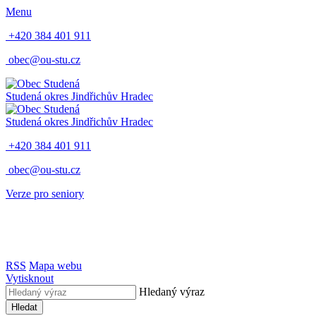
Menu
+420 384 401 911
obec@ou-stu.cz
Studená
okres Jindřichův Hradec
Studená
okres Jindřichův Hradec
+420 384 401 911
obec@ou-stu.cz
Verze pro seniory
RSS
Mapa webu
Vytisknout
Hledaný výraz
Hledat