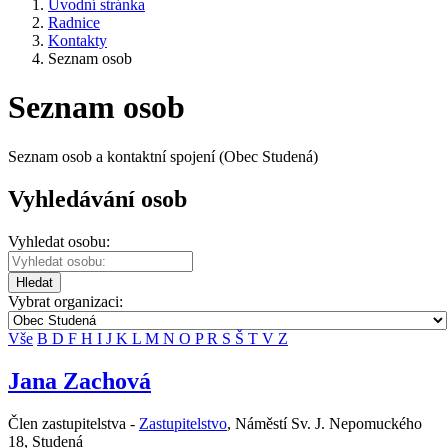
Úvodní stránka
Radnice
Kontakty
Seznam osob
Seznam osob
Seznam osob a kontaktní spojení (Obec Studená)
Vyhledávání osob
Vyhledat osobu:
Hledat
Vybrat organizaci:
Vše
B
D
F
H
I
J
K
L
M
N
O
P
R
S
Š
T
V
Z
Jana Zachová
Člen zastupitelstva -
Zastupitelstvo
,
Náměstí Sv. J. Nepomuckého
18, Studená