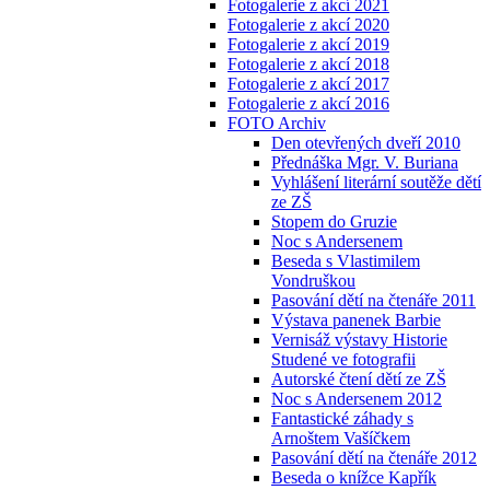
Fotogalerie z akcí 2021
Fotogalerie z akcí 2020
Fotogalerie z akcí 2019
Fotogalerie z akcí 2018
Fotogalerie z akcí 2017
Fotogalerie z akcí 2016
FOTO Archiv
Den otevřených dveří 2010
Přednáška Mgr. V. Buriana
Vyhlášení literární soutěže dětí
ze ZŠ
Stopem do Gruzie
Noc s Andersenem
Beseda s Vlastimilem
Vondruškou
Pasování dětí na čtenáře 2011
Výstava panenek Barbie
Vernisáž výstavy Historie
Studené ve fotografii
Autorské čtení dětí ze ZŠ
Noc s Andersenem 2012
Fantastické záhady s
Arnoštem Vašíčkem
Pasování dětí na čtenáře 2012
Beseda o knížce Kapřík