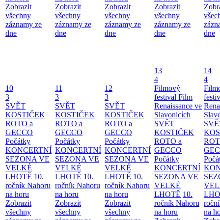
Zobrazit
Zobrazit
Zobrazit
Zobrazit
Zobr
všechny
všechny
všechny
všechny
všec
záznamy ze
záznamy ze
záznamy ze
záznamy ze
zázn
dne
dne
dne
dne
dne
13
14
4
4
10
11
12
Filmový
Film
3
3
3
festival Film
festi
SVĚT
SVĚT
SVĚT
Renaissance ve
Rena
KOSTIČEK
KOSTIČEK
KOSTIČEK
Slavonicích
Slav
ROTO a
ROTO a
ROTO a
SVĚT
SVĚ
GECCO
GECCO
GECCO
KOSTIČEK
KOS
Počátky
Počátky
Počátky
ROTO a
ROT
KONCERTNÍ
KONCERTNÍ
KONCERTNÍ
GECCO
GE
SEZONA VE
SEZONA VE
SEZONA VE
Počátky
Počá
VELKÉ
VELKÉ
VELKÉ
KONCERTNÍ
KON
LHOTĚ
10.
LHOTĚ
10.
LHOTĚ
10.
SEZONA VE
SEZ
ročník Nahoru
ročník Nahoru
ročník Nahoru
VELKÉ
VEL
na horu
na horu
na horu
LHOTĚ
10.
LHO
Zobrazit
Zobrazit
Zobrazit
ročník Nahoru
ročn
všechny
všechny
všechny
na horu
na h