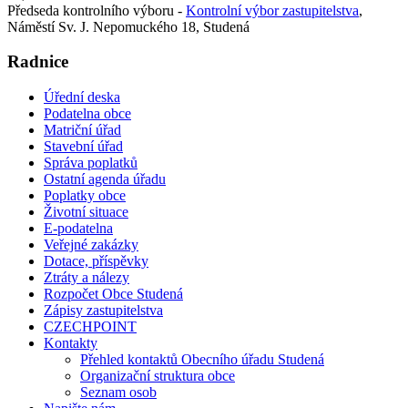
Předseda kontrolního výboru -
Kontrolní výbor zastupitelstva
,
Náměstí Sv. J. Nepomuckého 18, Studená
Radnice
Úřední deska
Podatelna obce
Matriční úřad
Stavební úřad
Správa poplatků
Ostatní agenda úřadu
Poplatky obce
Životní situace
E-podatelna
Veřejné zakázky
Dotace, příspěvky
Ztráty a nálezy
Rozpočet Obce Studená
Zápisy zastupitelstva
CZECHPOINT
Kontakty
Přehled kontaktů Obecního úřadu Studená
Organizační struktura obce
Seznam osob