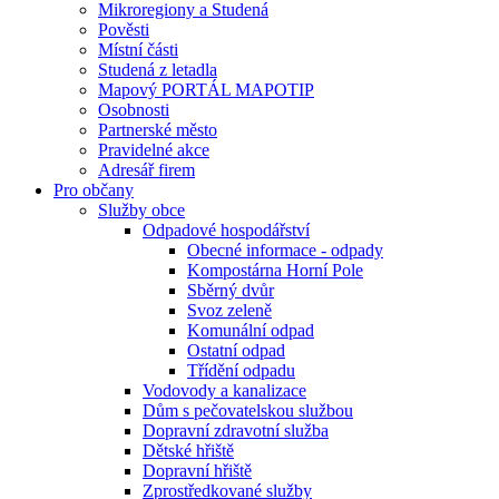
Mikroregiony a Studená
Pověsti
Místní části
Studená z letadla
Mapový PORTÁL MAPOTIP
Osobnosti
Partnerské město
Pravidelné akce
Adresář firem
Pro občany
Služby obce
Odpadové hospodářství
Obecné informace - odpady
Kompostárna Horní Pole
Sběrný dvůr
Svoz zeleně
Komunální odpad
Ostatní odpad
Třídění odpadu
Vodovody a kanalizace
Dům s pečovatelskou službou
Dopravní zdravotní služba
Dětské hřiště
Dopravní hřiště
Zprostředkované služby