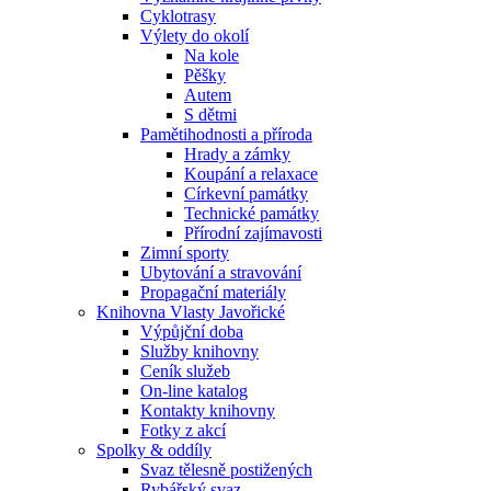
Cyklotrasy
Výlety do okolí
Na kole
Pěšky
Autem
S dětmi
Pamětihodnosti a příroda
Hrady a zámky
Koupání a relaxace
Církevní památky
Technické památky
Přírodní zajímavosti
Zimní sporty
Ubytování a stravování
Propagační materiály
Knihovna Vlasty Javořické
Výpůjční doba
Služby knihovny
Ceník služeb
On-line katalog
Kontakty knihovny
Fotky z akcí
Spolky & oddíly
Svaz tělesně postižených
Rybářský svaz