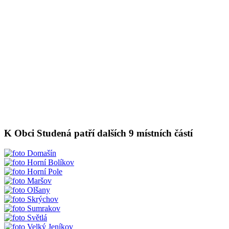
K Obci Studená patří dalších 9 místních částí
Domašín
Horní Bolíkov
Horní Pole
Maršov
Olšany
Skrýchov
Sumrakov
Světlá
Velký Jeníkov