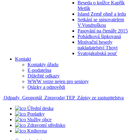
Beseda o knížce Kapřík
Metlík
Island Země ohně a ledu
Setkání se spisovatelem
V.Vondruškou
Pasování na čtenáře 2015
Pohádková šipkovaná
Motivační besedy
nakladatelství Thovt
Svatojakubská pouť
Kontakt
Kontakty úřadu
E-podatelna
Důležité odkazy
WWW verze nejen pro seniory
Otázky a odpovědi
Odpady
Geoportál
Zpravodaj TEP
Zápisy ze zastupitelstva
Úřední deska
Poplatky
Služby obce
Zdravotní středisko
Knihovna