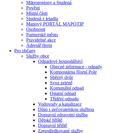
Mikroregiony a Studená
Pověsti
Místní části
Studená z letadla
Mapový PORTÁL MAPOTIP
Osobnosti
Partnerské město
Pravidelné akce
Adresář firem
Pro občany
Služby obce
Odpadové hospodářství
Obecné informace - odpady
Kompostárna Horní Pole
Sběrný dvůr
Svoz zeleně
Komunální odpad
Ostatní odpad
Třídění odpadu
Vodovody a kanalizace
Dům s pečovatelskou službou
Dopravní zdravotní služba
Dětské hřiště
Dopravní hřiště
Zprostředkované služby