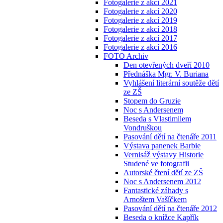
Fotogalerie z akcí 2021
Fotogalerie z akcí 2020
Fotogalerie z akcí 2019
Fotogalerie z akcí 2018
Fotogalerie z akcí 2017
Fotogalerie z akcí 2016
FOTO Archiv
Den otevřených dveří 2010
Přednáška Mgr. V. Buriana
Vyhlášení literární soutěže dětí
ze ZŠ
Stopem do Gruzie
Noc s Andersenem
Beseda s Vlastimilem
Vondruškou
Pasování dětí na čtenáře 2011
Výstava panenek Barbie
Vernisáž výstavy Historie
Studené ve fotografii
Autorské čtení dětí ze ZŠ
Noc s Andersenem 2012
Fantastické záhady s
Arnoštem Vašíčkem
Pasování dětí na čtenáře 2012
Beseda o knížce Kapřík