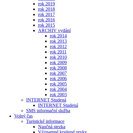
rok 2019
rok 2018
rok 2017
rok 2016
rok 2015
ARCHIV vydání
rok 2014
rok 2013
rok 2012
rok 2011
rok 2010
rok 2009
rok 2008
rok 2007
rok 2006
rok 2005
rok 2004
rok 2003
INTERNET Studená
INTERNET Studená
SMS informační služba
Volný čas
Turistické informace
Naučná stezka
Významné krajinné prvky