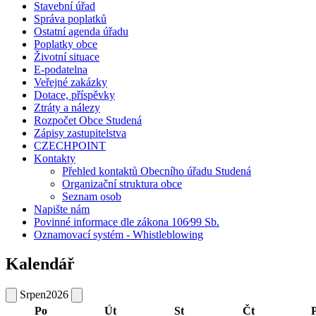
Stavební úřad
Správa poplatků
Ostatní agenda úřadu
Poplatky obce
Životní situace
E-podatelna
Veřejné zakázky
Dotace, příspěvky
Ztráty a nálezy
Rozpočet Obce Studená
Zápisy zastupitelstva
CZECHPOINT
Kontakty
Přehled kontaktů Obecního úřadu Studená
Organizační struktura obce
Seznam osob
Napište nám
Povinné informace dle zákona 106⁄99 Sb.
Oznamovací systém - Whistleblowing
Kalendář
Srpen
2026
Po
Út
St
Čt