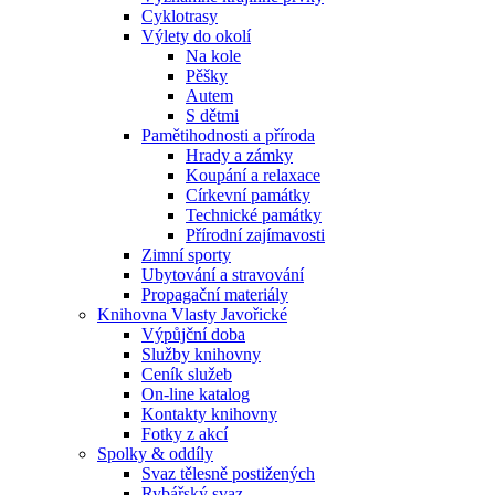
Cyklotrasy
Výlety do okolí
Na kole
Pěšky
Autem
S dětmi
Pamětihodnosti a příroda
Hrady a zámky
Koupání a relaxace
Církevní památky
Technické památky
Přírodní zajímavosti
Zimní sporty
Ubytování a stravování
Propagační materiály
Knihovna Vlasty Javořické
Výpůjční doba
Služby knihovny
Ceník služeb
On-line katalog
Kontakty knihovny
Fotky z akcí
Spolky & oddíly
Svaz tělesně postižených
Rybářský svaz