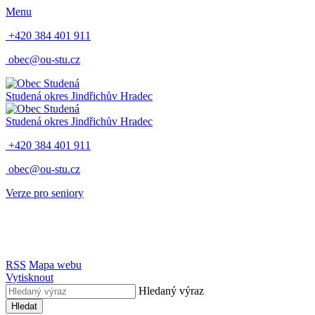
Menu
+420 384 401 911
obec@ou-stu.cz
Studená
okres Jindřichův Hradec
Studená
okres Jindřichův Hradec
+420 384 401 911
obec@ou-stu.cz
Verze pro seniory
RSS
Mapa webu
Vytisknout
Hledaný výraz
Hledat