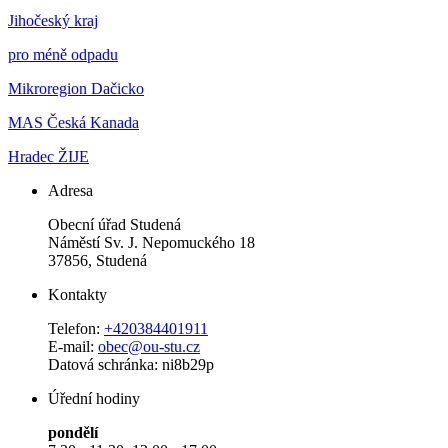
Jihočeský kraj
pro méně odpadu
Mikroregion Dačicko
MAS Česká Kanada
Hradec ŽIJE
Adresa
Obecní úřad Studená
Náměstí Sv. J. Nepomuckého 18
37856, Studená
Kontakty
Telefon:
+420384401911
E-mail:
obec@ou-stu.cz
Datová schránka: ni8b29p
Úřední hodiny
pondělí