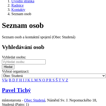
Úvodní stránka
Radnice
Kontakty
Seznam osob
Seznam osob
Seznam osob a kontaktní spojení (Obec Studená)
Vyhledávání osob
Vyhledat osobu:
Hledat
Vybrat organizaci:
Vše
B
D
F
H
I
J
K
L
M
N
O
P
R
S
Š
T
V
Z
Pavel Tichý
místostarosta -
Obec Studená
,
Náměstí Sv. J. Nepomuckého 18,
Studená
(Patro: 1)