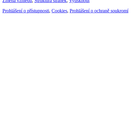
Změna vzhledu
,
Struktura stránek
,
Vytisknout
Prohlášení o přístupnosti
,
Cookies
,
Prohlášení o ochraně soukromí