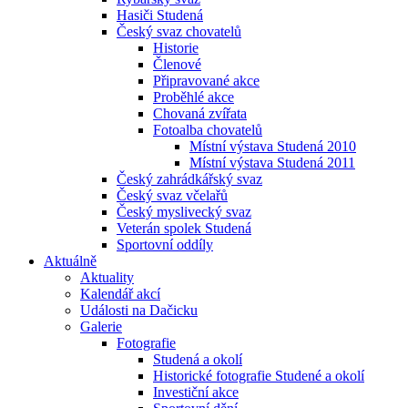
Hasiči Studená
Český svaz chovatelů
Historie
Členové
Připravované akce
Proběhlé akce
Chovaná zvířata
Fotoalba chovatelů
Místní výstava Studená 2010
Místní výstava Studená 2011
Český zahrádkářský svaz
Český svaz včelařů
Český myslivecký svaz
Veterán spolek Studená
Sportovní oddíly
Aktuálně
Aktuality
Kalendář akcí
Události na Dačicku
Galerie
Fotografie
Studená a okolí
Historické fotografie Studené a okolí
Investiční akce