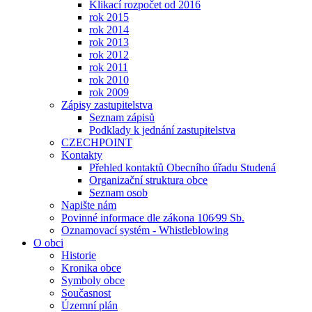
Klikací rozpočet od 2016
rok 2015
rok 2014
rok 2013
rok 2012
rok 2011
rok 2010
rok 2009
Zápisy zastupitelstva
Seznam zápisů
Podklady k jednání zastupitelstva
CZECHPOINT
Kontakty
Přehled kontaktů Obecního úřadu Studená
Organizační struktura obce
Seznam osob
Napište nám
Povinné informace dle zákona 106⁄99 Sb.
Oznamovací systém - Whistleblowing
O obci
Historie
Kronika obce
Symboly obce
Současnost
Územní plán