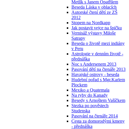
Metlík s Janem Opatřilem
Beseda Láska v oblacích
Autorské čtení dětí ze ZŠ
2012
Stopem na Nordkapp
Jak postavit vejce na špičku
Vernisáž výstavy Miloše
Satrapy
Beseda o životě mezi indiány
v Peru
Astrologie v denním životě -
přednáška
Noc s Andersenem 2013
Pasování dětí na čtenáře 2013
Havajské ostrovy - beseda
Hudební pořad s Mgr.Karlem
Plockem
Mexiko a Quatemala
Na ryby do Kanady
Besedy s Arnoštem Vašíčkem
Stezka po pověstech
Studenska
Pasování na čtenáře 2014
Cesta za domorodými kmeny
- přednáška