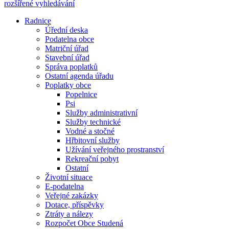
rozšířené vyhledávání
Radnice
Úřední deska
Podatelna obce
Matriční úřad
Stavební úřad
Správa poplatků
Ostatní agenda úřadu
Poplatky obce
Popelnice
Psi
Služby administrativní
Služby technické
Vodné a stočné
Hřbitovní služby
Užívání veřejného prostranství
Rekreační pobyt
Ostatní
Životní situace
E-podatelna
Veřejné zakázky
Dotace, příspěvky
Ztráty a nálezy
Rozpočet Obce Studená