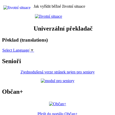
Jak vyřídit běžné životní situace
Univerzální překladač
Překlad (translations)
Select Language
▼
Senioři
Zjednodušená verze stránek nejen pro seniory
Občan+
Přejít do portálu Občan+