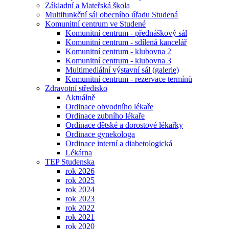
Základní a Mateřská škola
Multifunkční sál obecního úřadu Studená
Komunitní centrum ve Studené
Komunitní centrum - přednáškový sál
Komunitní centrum - sdílená kancelář
Komunitní centrum - klubovna 2
Komunitní centrum - klubovna 3
Multimediální výstavní sál (galerie)
Komunitní centrum - rezervace termínů
Zdravotní středisko
Aktuálně
Ordinace obvodního lékaře
Ordinace zubního lékaře
Ordinace dětské a dorostové lékařky
Ordinace gynekologa
Ordinace interní a diabetologická
Lékárna
TEP Studenska
rok 2026
rok 2025
rok 2024
rok 2023
rok 2022
rok 2021
rok 2020