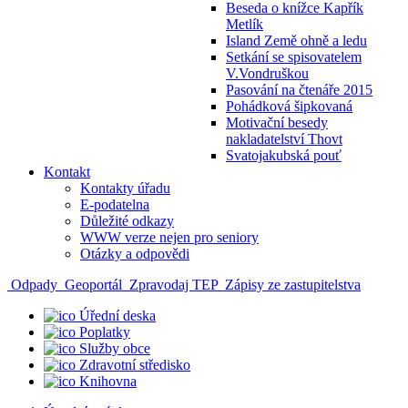
Beseda o knížce Kapřík
Metlík
Island Země ohně a ledu
Setkání se spisovatelem
V.Vondruškou
Pasování na čtenáře 2015
Pohádková šipkovaná
Motivační besedy
nakladatelství Thovt
Svatojakubská pouť
Kontakt
Kontakty úřadu
E-podatelna
Důležité odkazy
WWW verze nejen pro seniory
Otázky a odpovědi
Odpady
Geoportál
Zpravodaj TEP
Zápisy ze zastupitelstva
Úřední deska
Poplatky
Služby obce
Zdravotní středisko
Knihovna