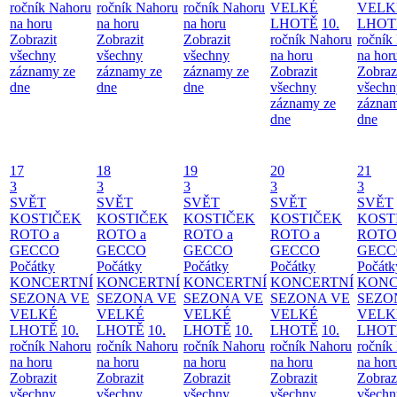
ročník Nahoru
ročník Nahoru
ročník Nahoru
VELKÉ
VELK
na horu
na horu
na horu
LHOTĚ
10.
LHOT
Zobrazit
Zobrazit
Zobrazit
ročník Nahoru
ročník
všechny
všechny
všechny
na horu
na hor
záznamy ze
záznamy ze
záznamy ze
Zobrazit
Zobraz
dne
dne
dne
všechny
všechn
záznamy ze
záznam
dne
dne
17
18
19
20
21
3
3
3
3
3
SVĚT
SVĚT
SVĚT
SVĚT
SVĚT
KOSTIČEK
KOSTIČEK
KOSTIČEK
KOSTIČEK
KOST
ROTO a
ROTO a
ROTO a
ROTO a
ROTO
GECCO
GECCO
GECCO
GECCO
GECC
Počátky
Počátky
Počátky
Počátky
Počátk
KONCERTNÍ
KONCERTNÍ
KONCERTNÍ
KONCERTNÍ
KONC
SEZONA VE
SEZONA VE
SEZONA VE
SEZONA VE
SEZO
VELKÉ
VELKÉ
VELKÉ
VELKÉ
VELK
LHOTĚ
10.
LHOTĚ
10.
LHOTĚ
10.
LHOTĚ
10.
LHOT
ročník Nahoru
ročník Nahoru
ročník Nahoru
ročník Nahoru
ročník
na horu
na horu
na horu
na horu
na hor
Zobrazit
Zobrazit
Zobrazit
Zobrazit
Zobraz
všechny
všechny
všechny
všechny
všechn