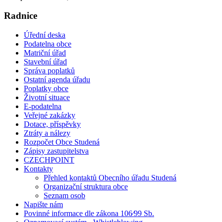
Radnice
Úřední deska
Podatelna obce
Matriční úřad
Stavební úřad
Správa poplatků
Ostatní agenda úřadu
Poplatky obce
Životní situace
E-podatelna
Veřejné zakázky
Dotace, příspěvky
Ztráty a nálezy
Rozpočet Obce Studená
Zápisy zastupitelstva
CZECHPOINT
Kontakty
Přehled kontaktů Obecního úřadu Studená
Organizační struktura obce
Seznam osob
Napište nám
Povinné informace dle zákona 106⁄99 Sb.