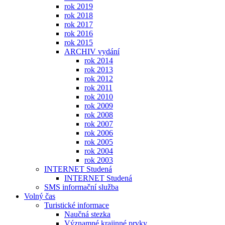
rok 2019
rok 2018
rok 2017
rok 2016
rok 2015
ARCHIV vydání
rok 2014
rok 2013
rok 2012
rok 2011
rok 2010
rok 2009
rok 2008
rok 2007
rok 2006
rok 2005
rok 2004
rok 2003
INTERNET Studená
INTERNET Studená
SMS informační služba
Volný čas
Turistické informace
Naučná stezka
Významné krajinné prvky