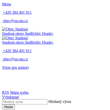
Menu
+420 384 401 911
obec@ou-stu.cz
Studená
okres Jindřichův Hradec
Studená
okres Jindřichův Hradec
+420 384 401 911
obec@ou-stu.cz
Verze pro seniory
RSS
Mapa webu
Vytisknout
Hledaný výraz
Hledat