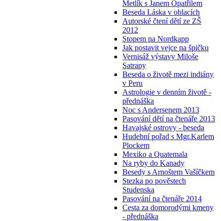
Metlík s Janem Opatřilem
Beseda Láska v oblacích
Autorské čtení dětí ze ZŠ
2012
Stopem na Nordkapp
Jak postavit vejce na špičku
Vernisáž výstavy Miloše
Satrapy
Beseda o životě mezi indiány
v Peru
Astrologie v denním životě -
přednáška
Noc s Andersenem 2013
Pasování dětí na čtenáře 2013
Havajské ostrovy - beseda
Hudební pořad s Mgr.Karlem
Plockem
Mexiko a Quatemala
Na ryby do Kanady
Besedy s Arnoštem Vašíčkem
Stezka po pověstech
Studenska
Pasování na čtenáře 2014
Cesta za domorodými kmeny
- přednáška