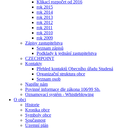
Klikací rozpočet od 2016
rok 2015
rok 2014
rok 2013
rok 2012
rok 2011
rok 2010
rok 2009
Zápisy zastupitelstva
Seznam zápisů
Podklady k jednání zastupitelstva
CZECHPOINT
Kontakty
Přehled kontaktů Obecního úřadu Studená
Organizační struktura obce
Seznam osob
Napište nám
Povinné informace dle zákona 106⁄99 Sb.
Oznamovací systém - Whistleblowing
O obci
Historie
Kronika obce
Symboly obce
Současnost
Územní plán