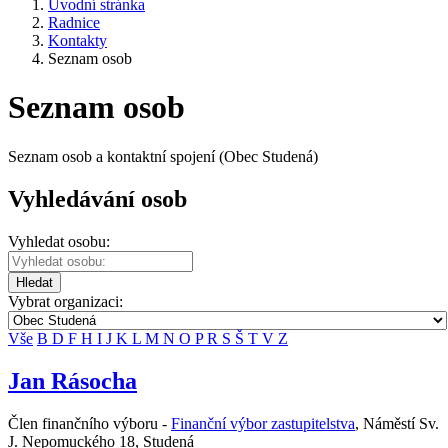
Úvodní stránka
Radnice
Kontakty
Seznam osob
Seznam osob
Seznam osob a kontaktní spojení (Obec Studená)
Vyhledávání osob
Vyhledat osobu:
Hledat
Vybrat organizaci:
Vše
B
D
F
H
I
J
K
L
M
N
O
P
R
S
Š
T
V
Z
Jan Rásocha
Člen finančního výboru -
Finanční výbor zastupitelstva
,
Náměstí Sv.
J. Nepomuckého 18, Studená