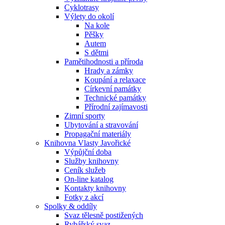
Cyklotrasy
Výlety do okolí
Na kole
Pěšky
Autem
S dětmi
Pamětihodnosti a příroda
Hrady a zámky
Koupání a relaxace
Církevní památky
Technické památky
Přírodní zajímavosti
Zimní sporty
Ubytování a stravování
Propagační materiály
Knihovna Vlasty Javořické
Výpůjční doba
Služby knihovny
Ceník služeb
On-line katalog
Kontakty knihovny
Fotky z akcí
Spolky & oddíly
Svaz tělesně postižených
Rybářský svaz