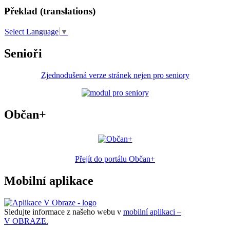
Překlad (translations)
Select Language
▼
Senioři
Zjednodušená verze stránek nejen pro seniory
Občan+
Přejít do portálu Občan+
Mobilní aplikace
Sledujte informace z našeho webu v
mobilní aplikaci –
V OBRAZE.