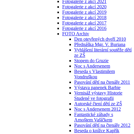
Fotogalerie z akcí 2021
Fotogalerie z akcí 2020
Fotogalerie z akcí 2019
Fotogalerie z akcí 2018
Fotogalerie z akcí 2017
Fotogalerie z akcí 2016
FOTO Archiv
Den otevřených dveří 2010
Přednáška Mgr. V. Buriana
Vyhlášení literární soutěže dětí
ze ZŠ
Stopem do Gruzie
Noc s Andersenem
Beseda s Vlastimilem
Vondruškou
Pasování dětí na čtenáře 2011
Výstava panenek Barbie
Vernisáž výstavy Historie
Studené ve fotografii
Autorské čtení dětí ze ZŠ
Noc s Andersenem 2012
Fantastické záhady s
Arnoštem Vašíčkem
Pasování dětí na čtenáře 2012
Beseda o knížce Kapřík