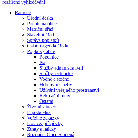
rozšířené vyhledávání
Radnice
Úřední deska
Podatelna obce
Matriční úřad
Stavební úřad
Správa poplatků
Ostatní agenda úřadu
Poplatky obce
Popelnice
Psi
Služby administrativní
Služby technické
Vodné a stočné
Hřbitovní služby
Užívání veřejného prostranství
Rekreační pobyt
Ostatní
Životní situace
E-podatelna
Veřejné zakázky
Dotace, příspěvky
Ztráty a nálezy
Rozpočet Obce Studená