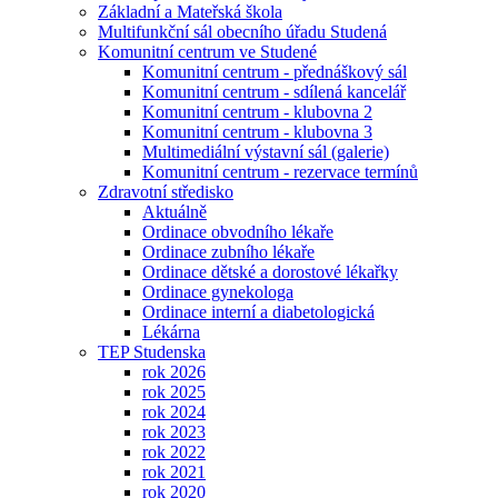
Základní a Mateřská škola
Multifunkční sál obecního úřadu Studená
Komunitní centrum ve Studené
Komunitní centrum - přednáškový sál
Komunitní centrum - sdílená kancelář
Komunitní centrum - klubovna 2
Komunitní centrum - klubovna 3
Multimediální výstavní sál (galerie)
Komunitní centrum - rezervace termínů
Zdravotní středisko
Aktuálně
Ordinace obvodního lékaře
Ordinace zubního lékaře
Ordinace dětské a dorostové lékařky
Ordinace gynekologa
Ordinace interní a diabetologická
Lékárna
TEP Studenska
rok 2026
rok 2025
rok 2024
rok 2023
rok 2022
rok 2021
rok 2020