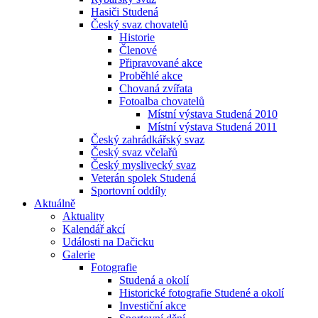
Hasiči Studená
Český svaz chovatelů
Historie
Členové
Připravované akce
Proběhlé akce
Chovaná zvířata
Fotoalba chovatelů
Místní výstava Studená 2010
Místní výstava Studená 2011
Český zahrádkářský svaz
Český svaz včelařů
Český myslivecký svaz
Veterán spolek Studená
Sportovní oddíly
Aktuálně
Aktuality
Kalendář akcí
Události na Dačicku
Galerie
Fotografie
Studená a okolí
Historické fotografie Studené a okolí
Investiční akce