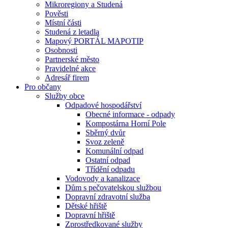
Mikroregiony a Studená
Pověsti
Místní části
Studená z letadla
Mapový PORTÁL MAPOTIP
Osobnosti
Partnerské město
Pravidelné akce
Adresář firem
Pro občany
Služby obce
Odpadové hospodářství
Obecné informace - odpady
Kompostárna Horní Pole
Sběrný dvůr
Svoz zeleně
Komunální odpad
Ostatní odpad
Třídění odpadu
Vodovody a kanalizace
Dům s pečovatelskou službou
Dopravní zdravotní služba
Dětské hřiště
Dopravní hřiště
Zprostředkované služby