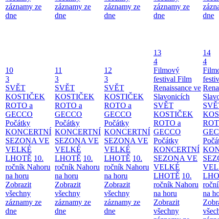
záznamy ze
záznamy ze
záznamy ze
záznamy ze
zázn
dne
dne
dne
dne
dne
13
14
4
4
10
11
12
Filmový
Film
3
3
3
festival Film
festi
SVĚT
SVĚT
SVĚT
Renaissance ve
Rena
KOSTIČEK
KOSTIČEK
KOSTIČEK
Slavonicích
Slav
ROTO a
ROTO a
ROTO a
SVĚT
SVĚ
GECCO
GECCO
GECCO
KOSTIČEK
KOS
Počátky
Počátky
Počátky
ROTO a
ROT
KONCERTNÍ
KONCERTNÍ
KONCERTNÍ
GECCO
GE
SEZONA VE
SEZONA VE
SEZONA VE
Počátky
Počá
VELKÉ
VELKÉ
VELKÉ
KONCERTNÍ
KON
LHOTĚ
10.
LHOTĚ
10.
LHOTĚ
10.
SEZONA VE
SEZ
ročník Nahoru
ročník Nahoru
ročník Nahoru
VELKÉ
VEL
na horu
na horu
na horu
LHOTĚ
10.
LHO
Zobrazit
Zobrazit
Zobrazit
ročník Nahoru
ročn
všechny
všechny
všechny
na horu
na h
záznamy ze
záznamy ze
záznamy ze
Zobrazit
Zobr
dne
dne
dne
všechny
všec