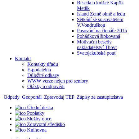
Beseda o knížce Kapřík
Metlík
Island Země ohně a ledu
Setkání se spisovatelem
V.Vondruškou
Pasování na čtenáře 2015
Pohádková šipkovaná
Motivační besedy
nakladatelství Thovt
Svatojakubská pouť
Kontakt
Kontakty úřadu
E-podatelna
Důležité odkazy
WWW verze nejen pro seniory
Otázky a odpovědi
Odpady
Geoportál
Zpravodaj TEP
Zápisy ze zastupitelstva
Úřední deska
Poplatky
Služby obce
Zdravotní středisko
Knihovna