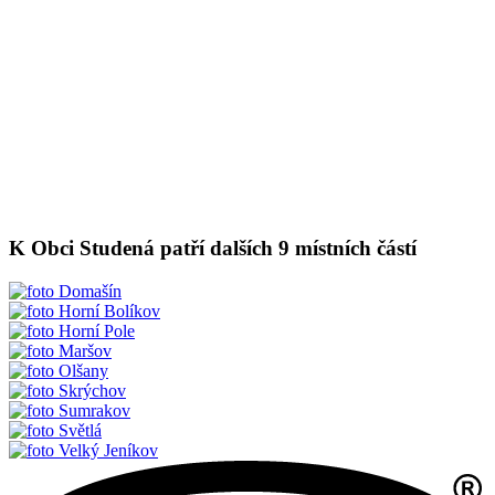
K Obci Studená patří dalších 9 místních částí
Domašín
Horní Bolíkov
Horní Pole
Maršov
Olšany
Skrýchov
Sumrakov
Světlá
Velký Jeníkov