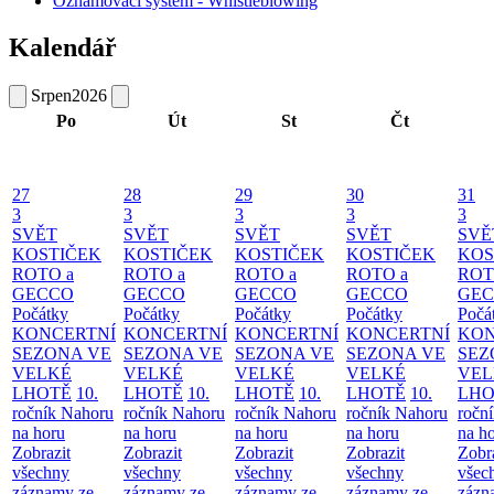
Oznamovací systém - Whistleblowing
Kalendář
Srpen
2026
Po
Út
St
Čt
27
28
29
30
31
3
3
3
3
3
SVĚT
SVĚT
SVĚT
SVĚT
SVĚ
KOSTIČEK
KOSTIČEK
KOSTIČEK
KOSTIČEK
KOS
ROTO a
ROTO a
ROTO a
ROTO a
ROT
GECCO
GECCO
GECCO
GECCO
GE
Počátky
Počátky
Počátky
Počátky
Počá
KONCERTNÍ
KONCERTNÍ
KONCERTNÍ
KONCERTNÍ
KON
SEZONA VE
SEZONA VE
SEZONA VE
SEZONA VE
SEZ
VELKÉ
VELKÉ
VELKÉ
VELKÉ
VEL
LHOTĚ
10.
LHOTĚ
10.
LHOTĚ
10.
LHOTĚ
10.
LHO
ročník Nahoru
ročník Nahoru
ročník Nahoru
ročník Nahoru
ročn
na horu
na horu
na horu
na horu
na h
Zobrazit
Zobrazit
Zobrazit
Zobrazit
Zobr
všechny
všechny
všechny
všechny
všec
záznamy ze
záznamy ze
záznamy ze
záznamy ze
zázn