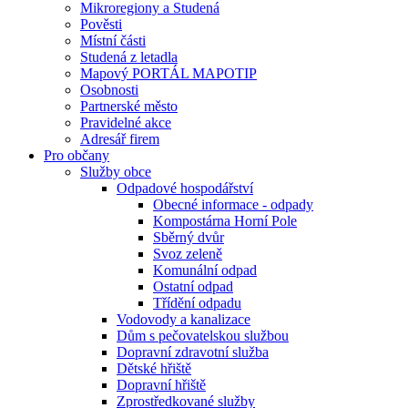
Mikroregiony a Studená
Pověsti
Místní části
Studená z letadla
Mapový PORTÁL MAPOTIP
Osobnosti
Partnerské město
Pravidelné akce
Adresář firem
Pro občany
Služby obce
Odpadové hospodářství
Obecné informace - odpady
Kompostárna Horní Pole
Sběrný dvůr
Svoz zeleně
Komunální odpad
Ostatní odpad
Třídění odpadu
Vodovody a kanalizace
Dům s pečovatelskou službou
Dopravní zdravotní služba
Dětské hřiště
Dopravní hřiště
Zprostředkované služby