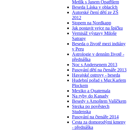
Metlík s Janem Opatřilem
Beseda Láska v oblacích
Autorské čtení dětí ze ZŠ
2012
Stopem na Nordkapp
Jak postavit vejce na špičku
Vernisáž výstavy Miloše
Satrapy
Beseda o životě mezi indiány
v Peru
Astrologie v denním životě -
přednáška
Noc s Andersenem 2013
Pasování dětí na čtenáře 2013
Havajské ostrovy - beseda
Hudební pořad s Mgr.Karlem
Plockem
Mexiko a Quatemala
Na ryby do Kanady
Besedy s Arnoštem Vašíčkem
Stezka po pověstech
Studenska
Pasování na čtenáře 2014
Cesta za domorodými kmeny
- přednáška