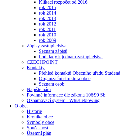
Klikací rozpočet od 2016
rok 2015
rok 2014
rok 2013
rok 2012
rok 2011
rok 2010
rok 2009
Zápisy zastupitelstva
Seznam zápisů
Podklady k jednání zastupitelstva
CZECHPOINT
Kontakty
Přehled kontaktů Obecního úřadu Studená
Organizační struktura obce
Seznam osob
Napište nám
Povinné informace dle zákona 106⁄99 Sb.
Oznamovací systém - Whistleblowing
O obci
Historie
Kronika obce
Symboly obce
Současnost
Územní plán