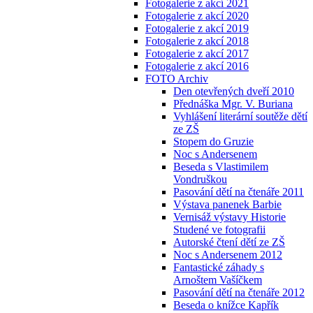
Fotogalerie z akcí 2021
Fotogalerie z akcí 2020
Fotogalerie z akcí 2019
Fotogalerie z akcí 2018
Fotogalerie z akcí 2017
Fotogalerie z akcí 2016
FOTO Archiv
Den otevřených dveří 2010
Přednáška Mgr. V. Buriana
Vyhlášení literární soutěže dětí
ze ZŠ
Stopem do Gruzie
Noc s Andersenem
Beseda s Vlastimilem
Vondruškou
Pasování dětí na čtenáře 2011
Výstava panenek Barbie
Vernisáž výstavy Historie
Studené ve fotografii
Autorské čtení dětí ze ZŠ
Noc s Andersenem 2012
Fantastické záhady s
Arnoštem Vašíčkem
Pasování dětí na čtenáře 2012
Beseda o knížce Kapřík