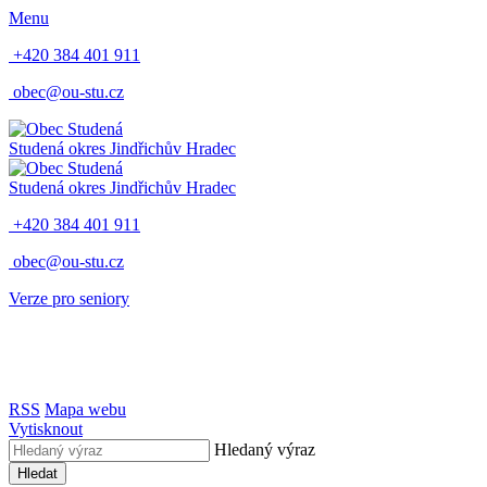
Menu
+420 384 401 911
obec@ou-stu.cz
Studená
okres Jindřichův Hradec
Studená
okres Jindřichův Hradec
+420 384 401 911
obec@ou-stu.cz
Verze pro seniory
RSS
Mapa webu
Vytisknout
Hledaný výraz
Hledat