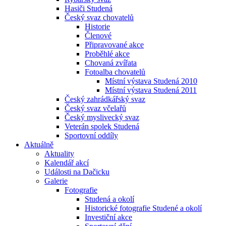
Hasiči Studená
Český svaz chovatelů
Historie
Členové
Připravované akce
Proběhlé akce
Chovaná zvířata
Fotoalba chovatelů
Místní výstava Studená 2010
Místní výstava Studená 2011
Český zahrádkářský svaz
Český svaz včelařů
Český myslivecký svaz
Veterán spolek Studená
Sportovní oddíly
Aktuálně
Aktuality
Kalendář akcí
Události na Dačicku
Galerie
Fotografie
Studená a okolí
Historické fotografie Studené a okolí
Investiční akce