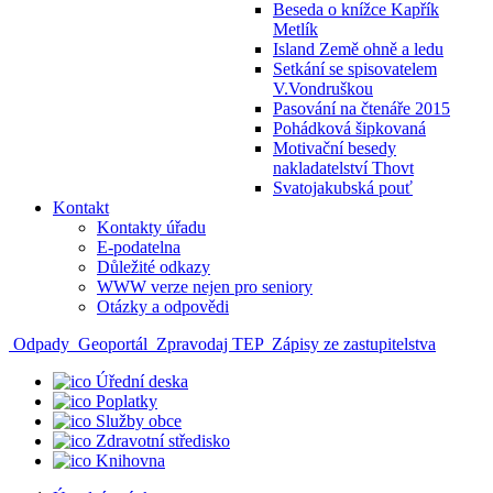
Beseda o knížce Kapřík
Metlík
Island Země ohně a ledu
Setkání se spisovatelem
V.Vondruškou
Pasování na čtenáře 2015
Pohádková šipkovaná
Motivační besedy
nakladatelství Thovt
Svatojakubská pouť
Kontakt
Kontakty úřadu
E-podatelna
Důležité odkazy
WWW verze nejen pro seniory
Otázky a odpovědi
Odpady
Geoportál
Zpravodaj TEP
Zápisy ze zastupitelstva
Úřední deska
Poplatky
Služby obce
Zdravotní středisko
Knihovna