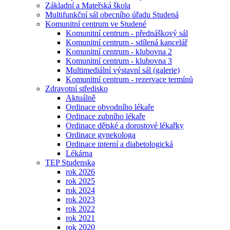
Základní a Mateřská škola
Multifunkční sál obecního úřadu Studená
Komunitní centrum ve Studené
Komunitní centrum - přednáškový sál
Komunitní centrum - sdílená kancelář
Komunitní centrum - klubovna 2
Komunitní centrum - klubovna 3
Multimediální výstavní sál (galerie)
Komunitní centrum - rezervace termínů
Zdravotní středisko
Aktuálně
Ordinace obvodního lékaře
Ordinace zubního lékaře
Ordinace dětské a dorostové lékařky
Ordinace gynekologa
Ordinace interní a diabetologická
Lékárna
TEP Studenska
rok 2026
rok 2025
rok 2024
rok 2023
rok 2022
rok 2021
rok 2020