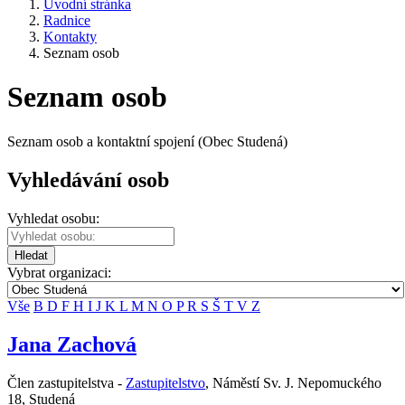
Úvodní stránka
Radnice
Kontakty
Seznam osob
Seznam osob
Seznam osob a kontaktní spojení (Obec Studená)
Vyhledávání osob
Vyhledat osobu:
Hledat
Vybrat organizaci:
Vše
B
D
F
H
I
J
K
L
M
N
O
P
R
S
Š
T
V
Z
Jana Zachová
Člen zastupitelstva -
Zastupitelstvo
,
Náměstí Sv. J. Nepomuckého
18, Studená