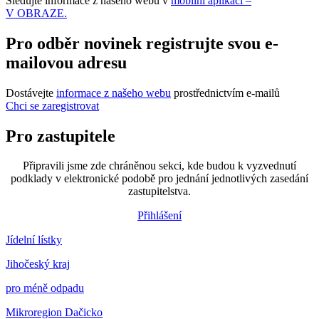
Sledujte informace z našeho webu v
mobilní aplikaci –
V OBRAZE.
Pro odběr novinek registrujte svou e-
mailovou adresu
Dostávejte
informace z našeho webu
prostřednictvím e-mailů
Chci se zaregistrovat
Pro zastupitele
Připravili jsme zde chráněnou sekci, kde budou k vyzvednutí
podklady v elektronické podobě pro jednání jednotlivých zasedání
zastupitelstva.
Přihlášení
Jídelní lístky
Jihočeský kraj
pro méně odpadu
Mikroregion Dačicko