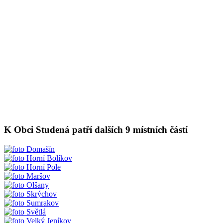
K Obci Studená patří dalších 9 místních částí
Domašín
Horní Bolíkov
Horní Pole
Maršov
Olšany
Skrýchov
Sumrakov
Světlá
Velký Jeníkov