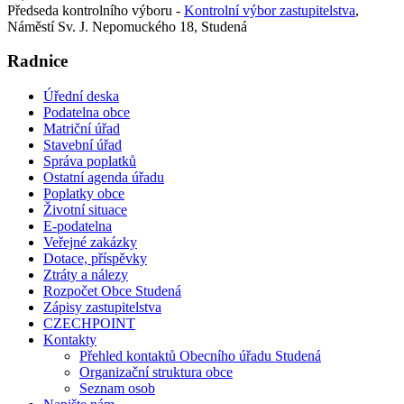
Předseda kontrolního výboru -
Kontrolní výbor zastupitelstva
,
Náměstí Sv. J. Nepomuckého 18, Studená
Radnice
Úřední deska
Podatelna obce
Matriční úřad
Stavební úřad
Správa poplatků
Ostatní agenda úřadu
Poplatky obce
Životní situace
E-podatelna
Veřejné zakázky
Dotace, příspěvky
Ztráty a nálezy
Rozpočet Obce Studená
Zápisy zastupitelstva
CZECHPOINT
Kontakty
Přehled kontaktů Obecního úřadu Studená
Organizační struktura obce
Seznam osob