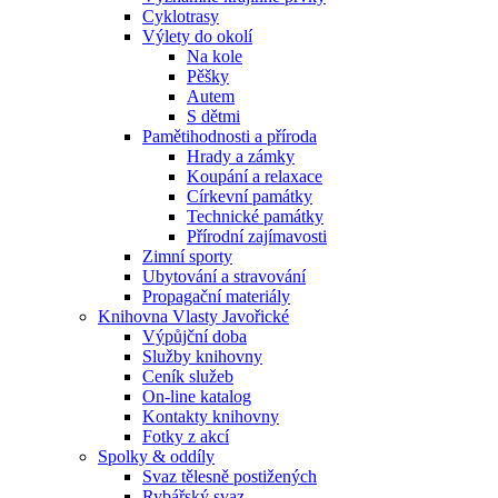
Cyklotrasy
Výlety do okolí
Na kole
Pěšky
Autem
S dětmi
Pamětihodnosti a příroda
Hrady a zámky
Koupání a relaxace
Církevní památky
Technické památky
Přírodní zajímavosti
Zimní sporty
Ubytování a stravování
Propagační materiály
Knihovna Vlasty Javořické
Výpůjční doba
Služby knihovny
Ceník služeb
On-line katalog
Kontakty knihovny
Fotky z akcí
Spolky & oddíly
Svaz tělesně postižených
Rybářský svaz