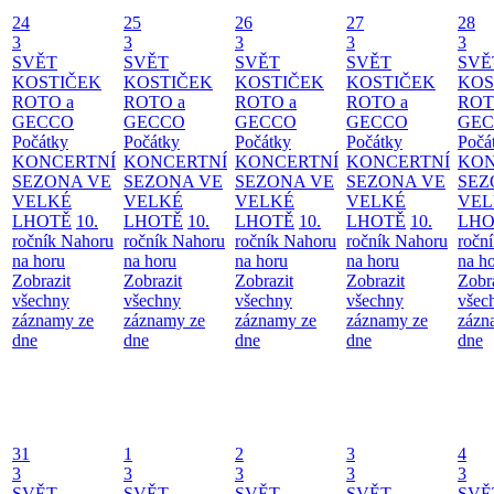
24
25
26
27
28
3
3
3
3
3
SVĚT
SVĚT
SVĚT
SVĚT
SVĚ
KOSTIČEK
KOSTIČEK
KOSTIČEK
KOSTIČEK
KOS
ROTO a
ROTO a
ROTO a
ROTO a
ROT
GECCO
GECCO
GECCO
GECCO
GE
Počátky
Počátky
Počátky
Počátky
Počá
KONCERTNÍ
KONCERTNÍ
KONCERTNÍ
KONCERTNÍ
KON
SEZONA VE
SEZONA VE
SEZONA VE
SEZONA VE
SEZ
VELKÉ
VELKÉ
VELKÉ
VELKÉ
VEL
LHOTĚ
10.
LHOTĚ
10.
LHOTĚ
10.
LHOTĚ
10.
LHO
ročník Nahoru
ročník Nahoru
ročník Nahoru
ročník Nahoru
ročn
na horu
na horu
na horu
na horu
na h
Zobrazit
Zobrazit
Zobrazit
Zobrazit
Zobr
všechny
všechny
všechny
všechny
všec
záznamy ze
záznamy ze
záznamy ze
záznamy ze
zázn
dne
dne
dne
dne
dne
31
1
2
3
4
3
3
3
3
3
SVĚT
SVĚT
SVĚT
SVĚT
SVĚ