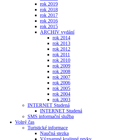
rok 2019
rok 2018
rok 2017
rok 2016
rok 2015
ARCHIV vydání
rok 2014
rok 2013
rok 2012
rok 2011
rok 2010
rok 2009
rok 2008
rok 2007
rok 2006
rok 2005
rok 2004
rok 2003
INTERNET Studená
INTERNET Studená
SMS informační služba
Volný čas
Turistické informace
Naučná stezka
Významné krajinné prvky