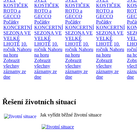
KOSTIČEK
KOSTIČEK
KOSTIČEK
KOSTIČEK
KOS
ROTO a
ROTO a
ROTO a
ROTO a
ROT
GECCO
GECCO
GECCO
GECCO
GE
Počátky
Počátky
Počátky
Počátky
Počá
KONCERTNÍ
KONCERTNÍ
KONCERTNÍ
KONCERTNÍ
KON
SEZONA VE
SEZONA VE
SEZONA VE
SEZONA VE
SEZ
VELKÉ
VELKÉ
VELKÉ
VELKÉ
VEL
LHOTĚ
10.
LHOTĚ
10.
LHOTĚ
10.
LHOTĚ
10.
LHO
ročník Nahoru
ročník Nahoru
ročník Nahoru
ročník Nahoru
ročn
na horu
na horu
na horu
na horu
na h
Zobrazit
Zobrazit
Zobrazit
Zobrazit
Zobr
všechny
všechny
všechny
všechny
všec
záznamy ze
záznamy ze
záznamy ze
záznamy ze
zázn
dne
dne
dne
dne
dne
Řešení životních situací
Jak vyřídit běžné životní situace