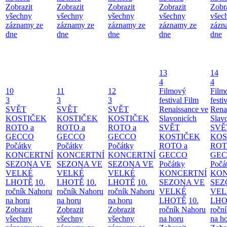
Zobrazit
Zobrazit
Zobrazit
Zobrazit
Zobr
všechny
všechny
všechny
všechny
všec
záznamy ze
záznamy ze
záznamy ze
záznamy ze
zázn
dne
dne
dne
dne
dne
13
14
4
4
10
11
12
Filmový
Film
3
3
3
festival Film
festi
SVĚT
SVĚT
SVĚT
Renaissance ve
Rena
KOSTIČEK
KOSTIČEK
KOSTIČEK
Slavonicích
Slav
ROTO a
ROTO a
ROTO a
SVĚT
SVĚ
GECCO
GECCO
GECCO
KOSTIČEK
KOS
Počátky
Počátky
Počátky
ROTO a
ROT
KONCERTNÍ
KONCERTNÍ
KONCERTNÍ
GECCO
GE
SEZONA VE
SEZONA VE
SEZONA VE
Počátky
Počá
VELKÉ
VELKÉ
VELKÉ
KONCERTNÍ
KON
LHOTĚ
10.
LHOTĚ
10.
LHOTĚ
10.
SEZONA VE
SEZ
ročník Nahoru
ročník Nahoru
ročník Nahoru
VELKÉ
VEL
na horu
na horu
na horu
LHOTĚ
10.
LHO
Zobrazit
Zobrazit
Zobrazit
ročník Nahoru
ročn
všechny
všechny
všechny
na horu
na h