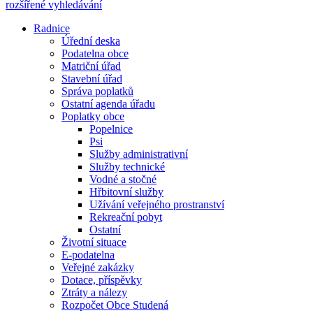
rozšířené vyhledávání
Radnice
Úřední deska
Podatelna obce
Matriční úřad
Stavební úřad
Správa poplatků
Ostatní agenda úřadu
Poplatky obce
Popelnice
Psi
Služby administrativní
Služby technické
Vodné a stočné
Hřbitovní služby
Užívání veřejného prostranství
Rekreační pobyt
Ostatní
Životní situace
E-podatelna
Veřejné zakázky
Dotace, příspěvky
Ztráty a nálezy
Rozpočet Obce Studená