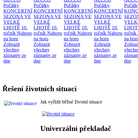
Počátky
Počátky
Počátky
Počátky
Počátk
KONCERTNÍ
KONCERTNÍ
KONCERTNÍ
KONCERTNÍ
KONC
SEZONA VE
SEZONA VE
SEZONA VE
SEZONA VE
SEZO
VELKÉ
VELKÉ
VELKÉ
VELKÉ
VELK
LHOTĚ
10.
LHOTĚ
10.
LHOTĚ
10.
LHOTĚ
10.
LHOT
ročník Nahoru
ročník Nahoru
ročník Nahoru
ročník Nahoru
ročník
na horu
na horu
na horu
na horu
na hor
Zobrazit
Zobrazit
Zobrazit
Zobrazit
Zobraz
všechny
všechny
všechny
všechny
všechn
záznamy ze
záznamy ze
záznamy ze
záznamy ze
záznam
dne
dne
dne
dne
dne
Řešení životních situací
Jak vyřídit běžné životní situace
Univerzální překladač