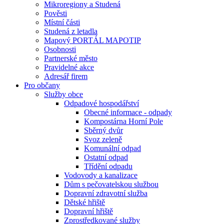
Mikroregiony a Studená
Pověsti
Místní části
Studená z letadla
Mapový PORTÁL MAPOTIP
Osobnosti
Partnerské město
Pravidelné akce
Adresář firem
Pro občany
Služby obce
Odpadové hospodářství
Obecné informace - odpady
Kompostárna Horní Pole
Sběrný dvůr
Svoz zeleně
Komunální odpad
Ostatní odpad
Třídění odpadu
Vodovody a kanalizace
Dům s pečovatelskou službou
Dopravní zdravotní služba
Dětské hřiště
Dopravní hřiště
Zprostředkované služby