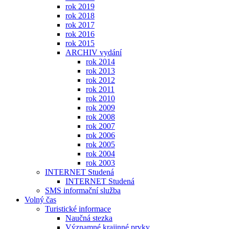
rok 2019
rok 2018
rok 2017
rok 2016
rok 2015
ARCHIV vydání
rok 2014
rok 2013
rok 2012
rok 2011
rok 2010
rok 2009
rok 2008
rok 2007
rok 2006
rok 2005
rok 2004
rok 2003
INTERNET Studená
INTERNET Studená
SMS informační služba
Volný čas
Turistické informace
Naučná stezka
Významné krajinné prvky