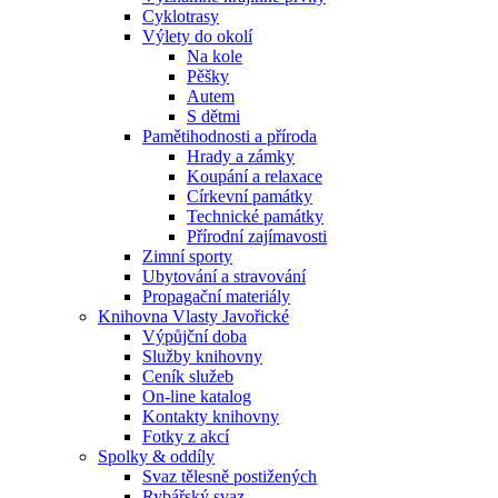
Cyklotrasy
Výlety do okolí
Na kole
Pěšky
Autem
S dětmi
Pamětihodnosti a příroda
Hrady a zámky
Koupání a relaxace
Církevní památky
Technické památky
Přírodní zajímavosti
Zimní sporty
Ubytování a stravování
Propagační materiály
Knihovna Vlasty Javořické
Výpůjční doba
Služby knihovny
Ceník služeb
On-line katalog
Kontakty knihovny
Fotky z akcí
Spolky & oddíly
Svaz tělesně postižených
Rybářský svaz