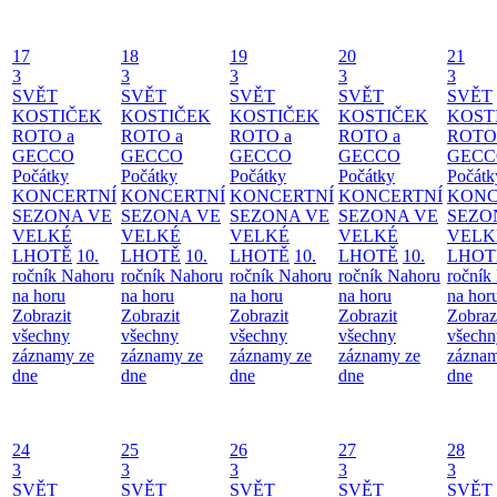
17
18
19
20
21
3
3
3
3
3
SVĚT
SVĚT
SVĚT
SVĚT
SVĚT
KOSTIČEK
KOSTIČEK
KOSTIČEK
KOSTIČEK
KOST
ROTO a
ROTO a
ROTO a
ROTO a
ROTO
GECCO
GECCO
GECCO
GECCO
GECC
Počátky
Počátky
Počátky
Počátky
Počátk
KONCERTNÍ
KONCERTNÍ
KONCERTNÍ
KONCERTNÍ
KONC
SEZONA VE
SEZONA VE
SEZONA VE
SEZONA VE
SEZO
VELKÉ
VELKÉ
VELKÉ
VELKÉ
VELK
LHOTĚ
10.
LHOTĚ
10.
LHOTĚ
10.
LHOTĚ
10.
LHOT
ročník Nahoru
ročník Nahoru
ročník Nahoru
ročník Nahoru
ročník
na horu
na horu
na horu
na horu
na hor
Zobrazit
Zobrazit
Zobrazit
Zobrazit
Zobraz
všechny
všechny
všechny
všechny
všechn
záznamy ze
záznamy ze
záznamy ze
záznamy ze
záznam
dne
dne
dne
dne
dne
24
25
26
27
28
3
3
3
3
3
SVĚT
SVĚT
SVĚT
SVĚT
SVĚT