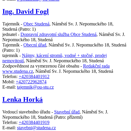
Ing. David Fogl
Tajemník -
Obec Studená
,
Náměstí Sv. J. Nepomuckého 18,
Studená
(Patro: 1)
jednatel -
Dopravní zdravotní služba Obce Studená
,
Náměstí Sv. J.
Nepomuckého 18, Studená
Tajemník -
Obecní úřad
,
Náměstí Sv. J. Nepomuckého 18, Studená
(Patro: 1)
tajemník -
Nájmy, kácení stromů, vodné + stočné, prodej
nemovitostí
,
Náměstí Sv. J. Nepomuckého 18, Studená
Zodpovědnost za vymezenou část obsahu -
Redakční rada
www.studena.cz
,
Náměstí Sv. J. Nepomuckého 18, Studená
Telefon:
+420384401912
Mobil:
+420722962874
E-mail:
tajemnik@ou-stu.cz
Lenka Horká
Vedoucí stavebního úřadu -
Stavební úřad
,
Náměstí Sv. J.
Nepomuckého 18, Studená
(Patro: přízemí)
Telefon:
+420384401919
E-mail:
stavebni@studena.cz