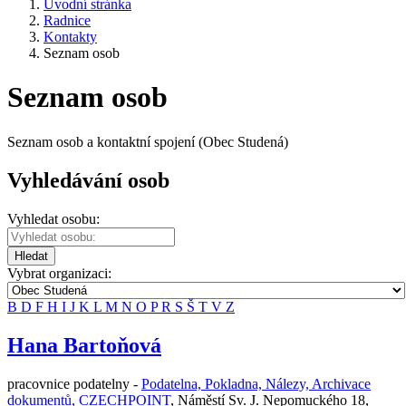
Úvodní stránka
Radnice
Kontakty
Seznam osob
Seznam osob
Seznam osob a kontaktní spojení (Obec Studená)
Vyhledávání osob
Vyhledat osobu:
Hledat
Vybrat organizaci:
B
D
F
H
I
J
K
L
M
N
O
P
R
S
Š
T
V
Z
Hana Bartoňová
pracovnice podatelny -
Podatelna, Pokladna, Nálezy, Archivace
dokumentů, CZECHPOINT
,
Náměstí Sv. J. Nepomuckého 18,