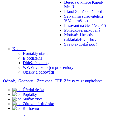
Beseda o knížce Kapřík
Metlík
Island Země ohně a ledu
Setkání se spisovatelem
V.Vondruškou
Pasování na čtenáře 2015
Pohádková šipkovaná
Motivační besedy
nakladatelství Thovt
Svatojakubská pouť
Kontakt
Kontakty úřadu
E-podatelna
Důležité odkazy
WWW verze nejen pro seniory
Otázky a odpovědi
Odpady
Geoportál
Zpravodaj TEP
Zápisy ze zastupitelstva
Úřední deska
Poplatky
Služby obce
Zdravotní středisko
Knihovna