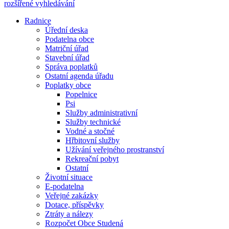
rozšířené vyhledávání
Radnice
Úřední deska
Podatelna obce
Matriční úřad
Stavební úřad
Správa poplatků
Ostatní agenda úřadu
Poplatky obce
Popelnice
Psi
Služby administrativní
Služby technické
Vodné a stočné
Hřbitovní služby
Užívání veřejného prostranství
Rekreační pobyt
Ostatní
Životní situace
E-podatelna
Veřejné zakázky
Dotace, příspěvky
Ztráty a nálezy
Rozpočet Obce Studená