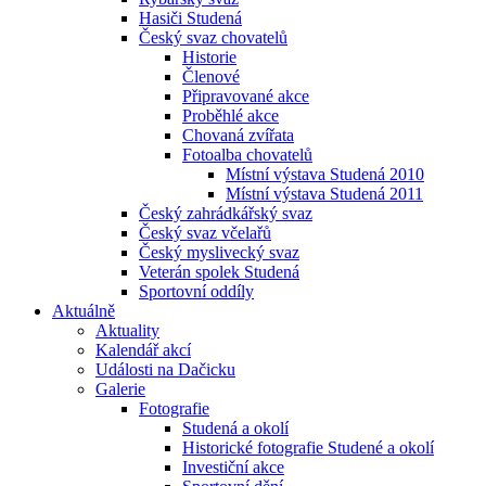
Hasiči Studená
Český svaz chovatelů
Historie
Členové
Připravované akce
Proběhlé akce
Chovaná zvířata
Fotoalba chovatelů
Místní výstava Studená 2010
Místní výstava Studená 2011
Český zahrádkářský svaz
Český svaz včelařů
Český myslivecký svaz
Veterán spolek Studená
Sportovní oddíly
Aktuálně
Aktuality
Kalendář akcí
Události na Dačicku
Galerie
Fotografie
Studená a okolí
Historické fotografie Studené a okolí
Investiční akce