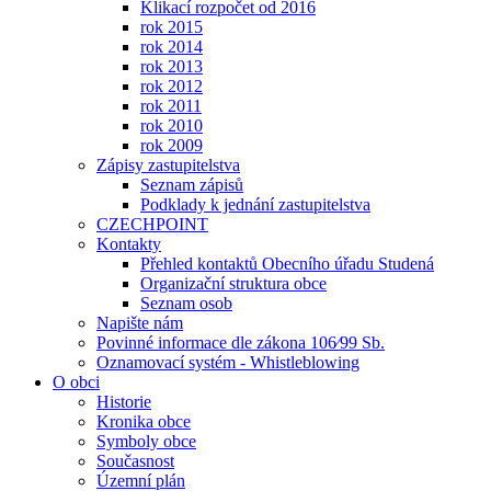
Klikací rozpočet od 2016
rok 2015
rok 2014
rok 2013
rok 2012
rok 2011
rok 2010
rok 2009
Zápisy zastupitelstva
Seznam zápisů
Podklady k jednání zastupitelstva
CZECHPOINT
Kontakty
Přehled kontaktů Obecního úřadu Studená
Organizační struktura obce
Seznam osob
Napište nám
Povinné informace dle zákona 106⁄99 Sb.
Oznamovací systém - Whistleblowing
O obci
Historie
Kronika obce
Symboly obce
Současnost
Územní plán