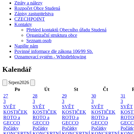
Ztráty a nálezy
Rozpočet Obce Studená
Zápisy zastupitelstva
CZECHPOINT
Kontakty
Přehled kontaktů Obecního úřadu Studená
Organizační struktura obce
Seznam osob
Napište nám
Povinné informace dle zákona 106⁄99 Sb.
Oznamovací systém - Whistleblowing
Kalendář
Srpen
2026
Po
Út
St
Čt
27
28
29
30
31
3
3
3
3
3
SVĚT
SVĚT
SVĚT
SVĚT
SVĚT
KOSTIČEK
KOSTIČEK
KOSTIČEK
KOSTIČEK
KOST
ROTO a
ROTO a
ROTO a
ROTO a
ROTO
GECCO
GECCO
GECCO
GECCO
GECC
Počátky
Počátky
Počátky
Počátky
Počátk
KONCERTNÍ
KONCERTNÍ
KONCERTNÍ
KONCERTNÍ
KONC