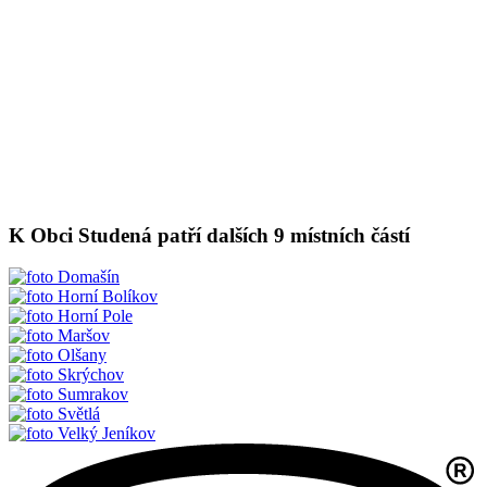
K Obci Studená patří dalších 9 místních částí
Domašín
Horní Bolíkov
Horní Pole
Maršov
Olšany
Skrýchov
Sumrakov
Světlá
Velký Jeníkov