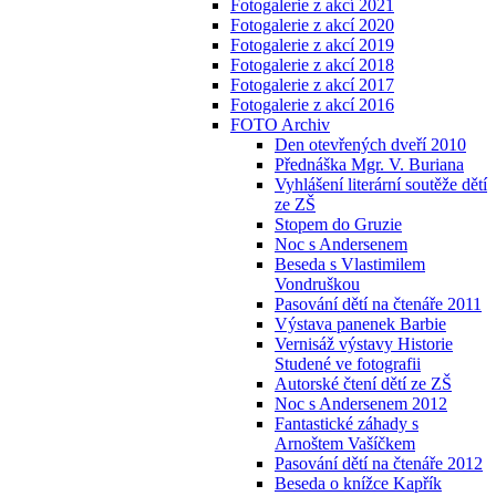
Fotogalerie z akcí 2021
Fotogalerie z akcí 2020
Fotogalerie z akcí 2019
Fotogalerie z akcí 2018
Fotogalerie z akcí 2017
Fotogalerie z akcí 2016
FOTO Archiv
Den otevřených dveří 2010
Přednáška Mgr. V. Buriana
Vyhlášení literární soutěže dětí
ze ZŠ
Stopem do Gruzie
Noc s Andersenem
Beseda s Vlastimilem
Vondruškou
Pasování dětí na čtenáře 2011
Výstava panenek Barbie
Vernisáž výstavy Historie
Studené ve fotografii
Autorské čtení dětí ze ZŠ
Noc s Andersenem 2012
Fantastické záhady s
Arnoštem Vašíčkem
Pasování dětí na čtenáře 2012
Beseda o knížce Kapřík