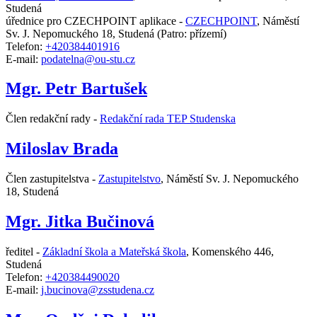
Studená
úřednice pro CZECHPOINT aplikace -
CZECHPOINT
,
Náměstí
Sv. J. Nepomuckého 18, Studená
(Patro: přízemí)
Telefon:
+420384401916
E-mail:
podatelna@ou-stu.cz
Mgr. Petr Bartušek
Člen redakční rady -
Redakční rada TEP Studenska
Miloslav Brada
Člen zastupitelstva -
Zastupitelstvo
,
Náměstí Sv. J. Nepomuckého
18, Studená
Mgr. Jitka Bučinová
ředitel -
Základní škola a Mateřská škola
,
Komenského 446,
Studená
Telefon:
+420384490020
E-mail:
j.bucinova@zsstudena.cz