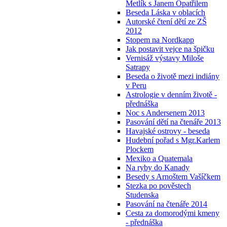
Metlík s Janem Opatřilem
Beseda Láska v oblacích
Autorské čtení dětí ze ZŠ
2012
Stopem na Nordkapp
Jak postavit vejce na špičku
Vernisáž výstavy Miloše
Satrapy
Beseda o životě mezi indiány
v Peru
Astrologie v denním životě -
přednáška
Noc s Andersenem 2013
Pasování dětí na čtenáře 2013
Havajské ostrovy - beseda
Hudební pořad s Mgr.Karlem
Plockem
Mexiko a Quatemala
Na ryby do Kanady
Besedy s Arnoštem Vašíčkem
Stezka po pověstech
Studenska
Pasování na čtenáře 2014
Cesta za domorodými kmeny
- přednáška