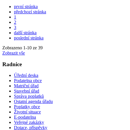
první stránka
předchozí stránka
1
2
3
další stránka
poslední stránka
Zobrazeno
1
-
10
ze 39
Zobrazit vše
Radnice
Úřední deska
Podatelna obce
Matriční úřad
Stavební úřad
Správa poplatků
Ostatní agenda úřadu
Poplatky obce
Životní situace
E-podatelna
Veřejné zakázky
Dotace, příspěvky