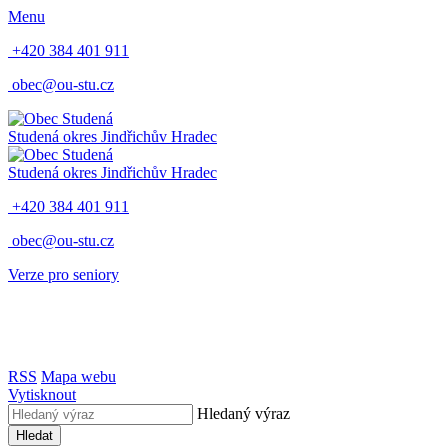
Menu
+420 384 401 911
obec@ou-stu.cz
Studená
okres Jindřichův Hradec
Studená
okres Jindřichův Hradec
+420 384 401 911
obec@ou-stu.cz
Verze pro seniory
RSS
Mapa webu
Vytisknout
Hledaný výraz
Hledat