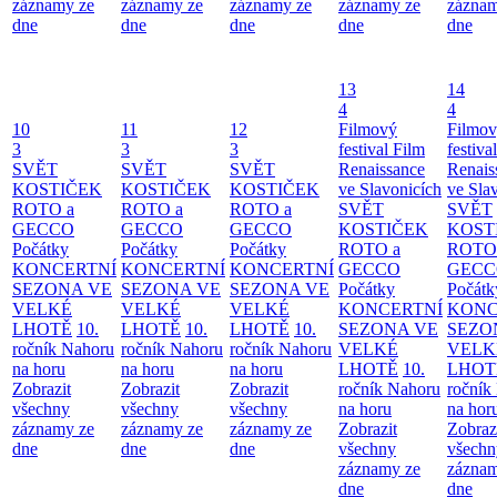
záznamy ze
záznamy ze
záznamy ze
záznamy ze
záznam
dne
dne
dne
dne
dne
13
14
4
4
10
11
12
Filmový
Filmo
3
3
3
festival Film
festiva
SVĚT
SVĚT
SVĚT
Renaissance
Renais
KOSTIČEK
KOSTIČEK
KOSTIČEK
ve Slavonicích
ve Sla
ROTO a
ROTO a
ROTO a
SVĚT
SVĚT
GECCO
GECCO
GECCO
KOSTIČEK
KOST
Počátky
Počátky
Počátky
ROTO a
ROTO
KONCERTNÍ
KONCERTNÍ
KONCERTNÍ
GECCO
GECC
SEZONA VE
SEZONA VE
SEZONA VE
Počátky
Počátk
VELKÉ
VELKÉ
VELKÉ
KONCERTNÍ
KONC
LHOTĚ
10.
LHOTĚ
10.
LHOTĚ
10.
SEZONA VE
SEZO
ročník Nahoru
ročník Nahoru
ročník Nahoru
VELKÉ
VELK
na horu
na horu
na horu
LHOTĚ
10.
LHOT
Zobrazit
Zobrazit
Zobrazit
ročník Nahoru
ročník
všechny
všechny
všechny
na horu
na hor
záznamy ze
záznamy ze
záznamy ze
Zobrazit
Zobraz
dne
dne
dne
všechny
všechn
záznamy ze
záznam
dne
dne