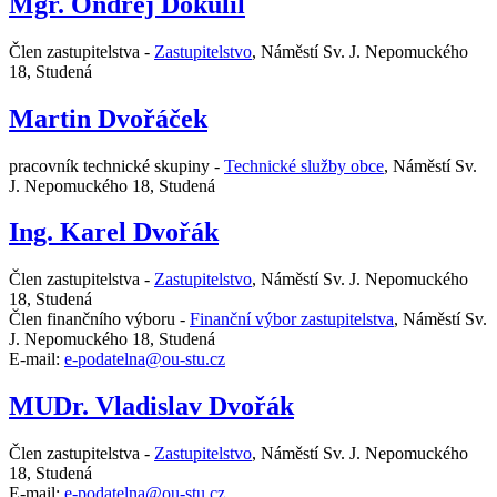
Mgr. Ondřej Dokulil
Člen zastupitelstva -
Zastupitelstvo
,
Náměstí Sv. J. Nepomuckého
18, Studená
Martin Dvořáček
pracovník technické skupiny -
Technické služby obce
,
Náměstí Sv.
J. Nepomuckého 18, Studená
Ing. Karel Dvořák
Člen zastupitelstva -
Zastupitelstvo
,
Náměstí Sv. J. Nepomuckého
18, Studená
Člen finančního výboru -
Finanční výbor zastupitelstva
,
Náměstí Sv.
J. Nepomuckého 18, Studená
E-mail:
e-podatelna@ou-stu.cz
MUDr. Vladislav Dvořák
Člen zastupitelstva -
Zastupitelstvo
,
Náměstí Sv. J. Nepomuckého
18, Studená
E-mail:
e-podatelna@ou-stu.cz