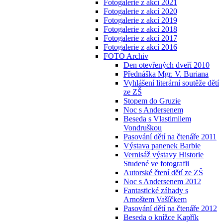
Fotogalerie z akcí 2021
Fotogalerie z akcí 2020
Fotogalerie z akcí 2019
Fotogalerie z akcí 2018
Fotogalerie z akcí 2017
Fotogalerie z akcí 2016
FOTO Archiv
Den otevřených dveří 2010
Přednáška Mgr. V. Buriana
Vyhlášení literární soutěže dětí
ze ZŠ
Stopem do Gruzie
Noc s Andersenem
Beseda s Vlastimilem
Vondruškou
Pasování dětí na čtenáře 2011
Výstava panenek Barbie
Vernisáž výstavy Historie
Studené ve fotografii
Autorské čtení dětí ze ZŠ
Noc s Andersenem 2012
Fantastické záhady s
Arnoštem Vašíčkem
Pasování dětí na čtenáře 2012
Beseda o knížce Kapřík