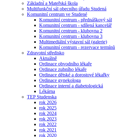
Základní a Mateřská škola
Multifunkční sál obecního úřadu Studená
Komunitní centrum ve Studené
Komunitní centrum - přednáškový sál
Komunitní centrum - sdílená kancelář
Komunitní centrum - klubovna 2
Komunitní centrum - klubovna 3
Multimediální výstavní sál (galerie)
Komunitní centrum - rezervace termínů
Zdravotní středisko
Aktuálně
Ordinace obvodního lékaře
Ordinace zubního lékaře
Ordinace dětské a dorostové lékařky
Ordinace gynekologa
Ordinace interní a diabetologická
Lékárna
TEP Studenska
rok 2026
rok 2025
rok 2024
rok 2023
rok 2022
rok 2021
rok 2020