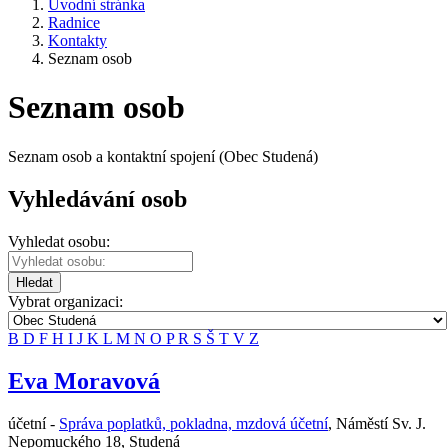
Úvodní stránka
Radnice
Kontakty
Seznam osob
Seznam osob
Seznam osob a kontaktní spojení (Obec Studená)
Vyhledávání osob
Vyhledat osobu:
Hledat
Vybrat organizaci:
B
D
F
H
I
J
K
L
M
N
O
P
R
S
Š
T
V
Z
Eva Moravová
účetní -
Správa poplatků, pokladna, mzdová účetní
,
Náměstí Sv. J.
Nepomuckého 18, Studená