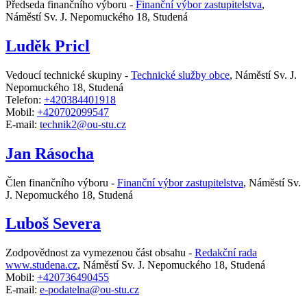
Předseda finančního výboru -
Finanční výbor zastupitelstva
,
Náměstí Sv. J. Nepomuckého 18, Studená
Luděk Pricl
Vedoucí technické skupiny -
Technické služby obce
,
Náměstí Sv. J.
Nepomuckého 18, Studená
Telefon:
+420384401918
Mobil:
+420702099547
E-mail:
technik2@ou-stu.cz
Jan Rásocha
Člen finančního výboru -
Finanční výbor zastupitelstva
,
Náměstí Sv.
J. Nepomuckého 18, Studená
Luboš Severa
Zodpovědnost za vymezenou část obsahu -
Redakční rada
www.studena.cz
,
Náměstí Sv. J. Nepomuckého 18, Studená
Mobil:
+420736490455
E-mail:
e-podatelna@ou-stu.cz