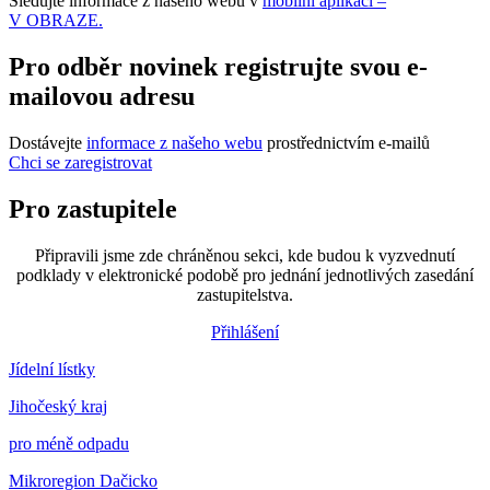
Sledujte informace z našeho webu v
mobilní aplikaci –
V OBRAZE.
Pro odběr novinek registrujte svou e-
mailovou adresu
Dostávejte
informace z našeho webu
prostřednictvím e-mailů
Chci se zaregistrovat
Pro zastupitele
Připravili jsme zde chráněnou sekci, kde budou k vyzvednutí
podklady v elektronické podobě pro jednání jednotlivých zasedání
zastupitelstva.
Přihlášení
Jídelní lístky
Jihočeský kraj
pro méně odpadu
Mikroregion Dačicko