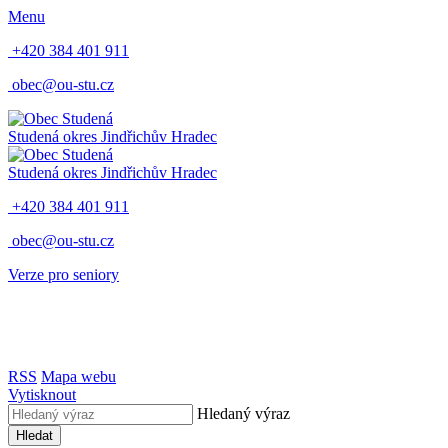
Menu
+420 384 401 911
obec@ou-stu.cz
Studená
okres Jindřichův Hradec
Studená
okres Jindřichův Hradec
+420 384 401 911
obec@ou-stu.cz
Verze pro seniory
RSS
Mapa webu
Vytisknout
Hledaný výraz
Hledat