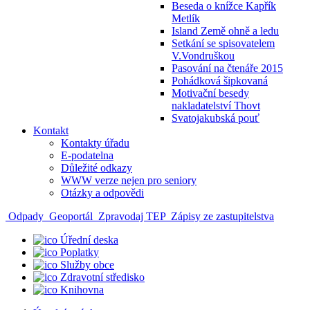
Beseda o knížce Kapřík
Metlík
Island Země ohně a ledu
Setkání se spisovatelem
V.Vondruškou
Pasování na čtenáře 2015
Pohádková šipkovaná
Motivační besedy
nakladatelství Thovt
Svatojakubská pouť
Kontakt
Kontakty úřadu
E-podatelna
Důležité odkazy
WWW verze nejen pro seniory
Otázky a odpovědi
Odpady
Geoportál
Zpravodaj TEP
Zápisy ze zastupitelstva
Úřední deska
Poplatky
Služby obce
Zdravotní středisko
Knihovna