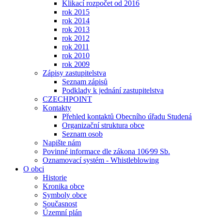
Klikací rozpočet od 2016
rok 2015
rok 2014
rok 2013
rok 2012
rok 2011
rok 2010
rok 2009
Zápisy zastupitelstva
Seznam zápisů
Podklady k jednání zastupitelstva
CZECHPOINT
Kontakty
Přehled kontaktů Obecního úřadu Studená
Organizační struktura obce
Seznam osob
Napište nám
Povinné informace dle zákona 106⁄99 Sb.
Oznamovací systém - Whistleblowing
O obci
Historie
Kronika obce
Symboly obce
Současnost
Územní plán