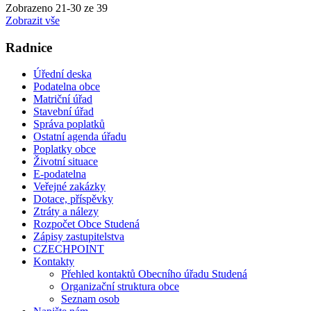
Zobrazeno
21
-
30
ze 39
Zobrazit vše
Radnice
Úřední deska
Podatelna obce
Matriční úřad
Stavební úřad
Správa poplatků
Ostatní agenda úřadu
Poplatky obce
Životní situace
E-podatelna
Veřejné zakázky
Dotace, příspěvky
Ztráty a nálezy
Rozpočet Obce Studená
Zápisy zastupitelstva
CZECHPOINT
Kontakty
Přehled kontaktů Obecního úřadu Studená
Organizační struktura obce
Seznam osob