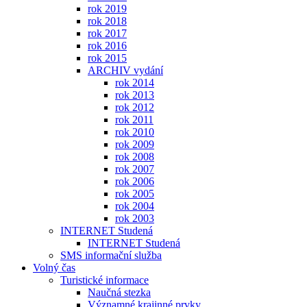
rok 2019
rok 2018
rok 2017
rok 2016
rok 2015
ARCHIV vydání
rok 2014
rok 2013
rok 2012
rok 2011
rok 2010
rok 2009
rok 2008
rok 2007
rok 2006
rok 2005
rok 2004
rok 2003
INTERNET Studená
INTERNET Studená
SMS informační služba
Volný čas
Turistické informace
Naučná stezka
Významné krajinné prvky