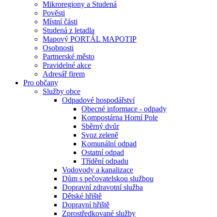
Mikroregiony a Studená
Pověsti
Místní části
Studená z letadla
Mapový PORTÁL MAPOTIP
Osobnosti
Partnerské město
Pravidelné akce
Adresář firem
Pro občany
Služby obce
Odpadové hospodářství
Obecné informace - odpady
Kompostárna Horní Pole
Sběrný dvůr
Svoz zeleně
Komunální odpad
Ostatní odpad
Třídění odpadu
Vodovody a kanalizace
Dům s pečovatelskou službou
Dopravní zdravotní služba
Dětské hřiště
Dopravní hřiště
Zprostředkované služby