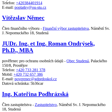
Telefon:
+420384401914
E-mail:
poplatky@ou-stu.cz
Vítězslav Němec
Člen finančního výboru -
Finanční výbor zastupitelstva
,
Náměstí Sv.
J. Nepomuckého 18, Studená
JUDr. Ing. et Ing. Roman Ondrýsek,
Ph.D., MBA
pověřenec pro ochranu osobních údajů -
Obec Studená
,
Palackého
150/8, Prostějov
Telefon:
+420 733 281 378
Mobil:
+420 732 657 386
E-mail:
poverenec@gdprdoskol.cz
Datová schránka: 5b36car
Ing. Kateřina Podhrázská
Člen zastupitelstva -
Zastupitelstvo
,
Náměstí Sv. J. Nepomuckého
18, Studená