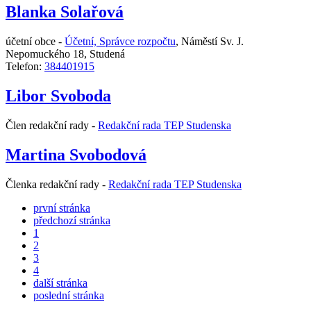
Blanka Solařová
účetní obce -
Účetní, Správce rozpočtu
,
Náměstí Sv. J.
Nepomuckého 18, Studená
Telefon:
384401915
Libor Svoboda
Člen redakční rady -
Redakční rada TEP Studenska
Martina Svobodová
Členka redakční rady -
Redakční rada TEP Studenska
první stránka
předchozí stránka
1
2
3
4
další stránka
poslední stránka