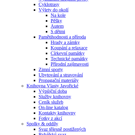
Cyklotrasy
Výlety do okolí
Na kole
Pěšky
Autem
S dětmi
Pamětihodnosti a příroda
Hrady a zámky
Koupání a relaxace
Církevní památky
Technické památky
Přírodní zajímavosti
Zimní sporty
Ubytování a stravování
Propagační materiály
Knihovna Vlasty Javořické
Výpůjční doba
Služby knihovny
Ceník služeb
On-line katalog
Kontakty knihovny
Fotky z akcí
Spolky & oddíly
Svaz tělesně postižených
Rybářský svaz