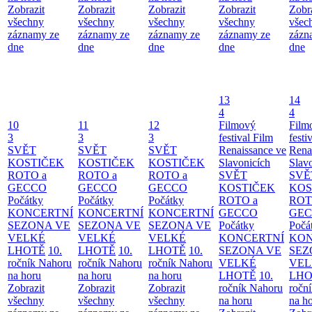
Zobrazit
Zobrazit
Zobrazit
Zobrazit
Zobr
všechny
všechny
všechny
všechny
všec
záznamy ze
záznamy ze
záznamy ze
záznamy ze
zázn
dne
dne
dne
dne
dne
13
14
4
4
10
11
12
Filmový
Film
3
3
3
festival Film
festi
SVĚT
SVĚT
SVĚT
Renaissance ve
Rena
KOSTIČEK
KOSTIČEK
KOSTIČEK
Slavonicích
Slav
ROTO a
ROTO a
ROTO a
SVĚT
SVĚ
GECCO
GECCO
GECCO
KOSTIČEK
KOS
Počátky
Počátky
Počátky
ROTO a
ROT
KONCERTNÍ
KONCERTNÍ
KONCERTNÍ
GECCO
GE
SEZONA VE
SEZONA VE
SEZONA VE
Počátky
Počá
VELKÉ
VELKÉ
VELKÉ
KONCERTNÍ
KON
LHOTĚ
10.
LHOTĚ
10.
LHOTĚ
10.
SEZONA VE
SEZ
ročník Nahoru
ročník Nahoru
ročník Nahoru
VELKÉ
VEL
na horu
na horu
na horu
LHOTĚ
10.
LHO
Zobrazit
Zobrazit
Zobrazit
ročník Nahoru
ročn
všechny
všechny
všechny
na horu
na h