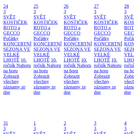
24
25
26
27
28
3
3
3
3
3
SVĚT
SVĚT
SVĚT
SVĚT
SVĚ
KOSTIČEK
KOSTIČEK
KOSTIČEK
KOSTIČEK
KOS
ROTO a
ROTO a
ROTO a
ROTO a
ROT
GECCO
GECCO
GECCO
GECCO
GE
Počátky
Počátky
Počátky
Počátky
Počá
KONCERTNÍ
KONCERTNÍ
KONCERTNÍ
KONCERTNÍ
KON
SEZONA VE
SEZONA VE
SEZONA VE
SEZONA VE
SEZ
VELKÉ
VELKÉ
VELKÉ
VELKÉ
VEL
LHOTĚ
10.
LHOTĚ
10.
LHOTĚ
10.
LHOTĚ
10.
LHO
ročník Nahoru
ročník Nahoru
ročník Nahoru
ročník Nahoru
ročn
na horu
na horu
na horu
na horu
na h
Zobrazit
Zobrazit
Zobrazit
Zobrazit
Zobr
všechny
všechny
všechny
všechny
všec
záznamy ze
záznamy ze
záznamy ze
záznamy ze
zázn
dne
dne
dne
dne
dne
31
1
2
3
4
3
3
3
3
3
SVĚT
SVĚT
SVĚT
SVĚT
SVĚ