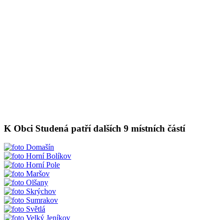
K Obci Studená patří dalších 9 místních částí
Domašín
Horní Bolíkov
Horní Pole
Maršov
Olšany
Skrýchov
Sumrakov
Světlá
Velký Jeníkov