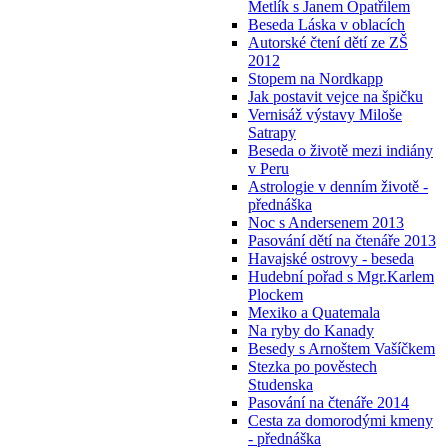
Metlík s Janem Opatřilem
Beseda Láska v oblacích
Autorské čtení dětí ze ZŠ
2012
Stopem na Nordkapp
Jak postavit vejce na špičku
Vernisáž výstavy Miloše
Satrapy
Beseda o životě mezi indiány
v Peru
Astrologie v denním životě -
přednáška
Noc s Andersenem 2013
Pasování dětí na čtenáře 2013
Havajské ostrovy - beseda
Hudební pořad s Mgr.Karlem
Plockem
Mexiko a Quatemala
Na ryby do Kanady
Besedy s Arnoštem Vašíčkem
Stezka po pověstech
Studenska
Pasování na čtenáře 2014
Cesta za domorodými kmeny
- přednáška