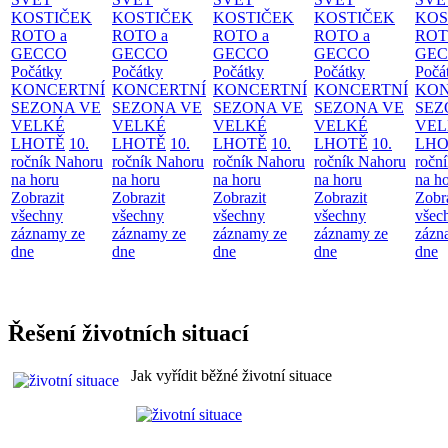
KOSTIČEK
KOSTIČEK
KOSTIČEK
KOSTIČEK
KOS
ROTO a
ROTO a
ROTO a
ROTO a
ROT
GECCO
GECCO
GECCO
GECCO
GE
Počátky
Počátky
Počátky
Počátky
Počá
KONCERTNÍ
KONCERTNÍ
KONCERTNÍ
KONCERTNÍ
KON
SEZONA VE
SEZONA VE
SEZONA VE
SEZONA VE
SEZ
VELKÉ
VELKÉ
VELKÉ
VELKÉ
VEL
LHOTĚ
10.
LHOTĚ
10.
LHOTĚ
10.
LHOTĚ
10.
LHO
ročník Nahoru
ročník Nahoru
ročník Nahoru
ročník Nahoru
ročn
na horu
na horu
na horu
na horu
na h
Zobrazit
Zobrazit
Zobrazit
Zobrazit
Zobr
všechny
všechny
všechny
všechny
všec
záznamy ze
záznamy ze
záznamy ze
záznamy ze
zázn
dne
dne
dne
dne
dne
Řešení životních situací
Jak vyřídit běžné životní situace