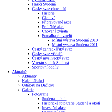
Hasiči Studená
Český svaz chovatelů
Historie
Členové
Připravované akce
Proběhlé akce
Chovaná zvířata
Fotoalba chovatelů
Místní výstava Studená 2010
Místní výstava Studená 2011
Český zahrádkářský svaz
Český svaz včelařů
Český myslivecký svaz
Veterán spolek Studená
Sportovní oddíly
Aktuálně
Aktuality
Kalendář akcí
Události na Dačicku
Galerie
Fotografie
Studená a okolí
Historické fotografie Studené a okolí
Investiční akce