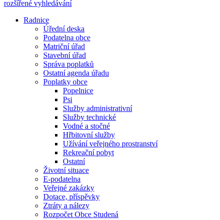
rozšířené vyhledávání
Radnice
Úřední deska
Podatelna obce
Matriční úřad
Stavební úřad
Správa poplatků
Ostatní agenda úřadu
Poplatky obce
Popelnice
Psi
Služby administrativní
Služby technické
Vodné a stočné
Hřbitovní služby
Užívání veřejného prostranství
Rekreační pobyt
Ostatní
Životní situace
E-podatelna
Veřejné zakázky
Dotace, příspěvky
Ztráty a nálezy
Rozpočet Obce Studená