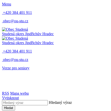
Menu
+420 384 401 911
obec@ou-stu.cz
Studená
okres Jindřichův Hradec
Studená
okres Jindřichův Hradec
+420 384 401 911
obec@ou-stu.cz
Verze pro seniory
RSS
Mapa webu
Vytisknout
Hledaný výraz
Hledat