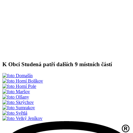
K Obci Studená patří dalších 9 místních částí
Domašín
Horní Bolíkov
Horní Pole
Maršov
Olšany
Skrýchov
Sumrakov
Světlá
Velký Jeníkov