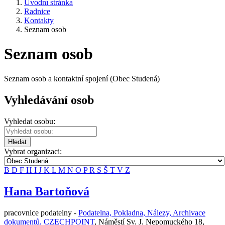
Úvodní stránka
Radnice
Kontakty
Seznam osob
Seznam osob
Seznam osob a kontaktní spojení (Obec Studená)
Vyhledávání osob
Vyhledat osobu:
Hledat
Vybrat organizaci:
B
D
F
H
I
J
K
L
M
N
O
P
R
S
Š
T
V
Z
Hana Bartoňová
pracovnice podatelny -
Podatelna, Pokladna, Nálezy, Archivace
dokumentů, CZECHPOINT
,
Náměstí Sv. J. Nepomuckého 18,