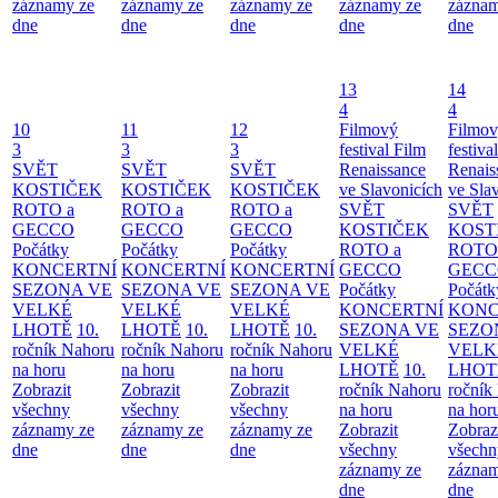
záznamy ze
záznamy ze
záznamy ze
záznamy ze
záznam
dne
dne
dne
dne
dne
13
14
4
4
10
11
12
Filmový
Filmo
3
3
3
festival Film
festiva
SVĚT
SVĚT
SVĚT
Renaissance
Renais
KOSTIČEK
KOSTIČEK
KOSTIČEK
ve Slavonicích
ve Sla
ROTO a
ROTO a
ROTO a
SVĚT
SVĚT
GECCO
GECCO
GECCO
KOSTIČEK
KOST
Počátky
Počátky
Počátky
ROTO a
ROTO
KONCERTNÍ
KONCERTNÍ
KONCERTNÍ
GECCO
GECC
SEZONA VE
SEZONA VE
SEZONA VE
Počátky
Počátk
VELKÉ
VELKÉ
VELKÉ
KONCERTNÍ
KONC
LHOTĚ
10.
LHOTĚ
10.
LHOTĚ
10.
SEZONA VE
SEZO
ročník Nahoru
ročník Nahoru
ročník Nahoru
VELKÉ
VELK
na horu
na horu
na horu
LHOTĚ
10.
LHOT
Zobrazit
Zobrazit
Zobrazit
ročník Nahoru
ročník
všechny
všechny
všechny
na horu
na hor
záznamy ze
záznamy ze
záznamy ze
Zobrazit
Zobraz
dne
dne
dne
všechny
všechn
záznamy ze
záznam
dne
dne