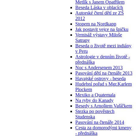
Metlík s Janem Opatřilem
Beseda Láska v oblacích
Autorské čtení dětí ze ZŠ
2012
Stopem na Nordkapp
Jak postavit vejce na špičku
Vernisáž výstavy Miloše
Satrapy
Beseda o životě mezi indiány
v Peru
Astrologie v denním životě -
přednáška
Noc s Andersenem 2013
Pasování dětí na čtenáře 2013
Havajské ostrovy - beseda
Hudební pořad s Mgr.Karlem
Plockem
Mexiko a Quatemala
Na ryby do Kanady
Besedy s Arnoštem Vašíčkem
Stezka po pověstech
Studenska
Pasování na čtenáře 2014
Cesta za domorodými kmeny
- přednáška