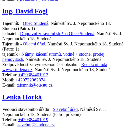
Ing. David Fogl
Tajemník -
Obec Studená
,
Náměstí Sv. J. Nepomuckého 18,
Studená
(Patro: 1)
jednatel -
Dopravní zdravotní služba Obce Studená
,
Náměstí Sv. J.
Nepomuckého 18, Studená
Tajemník -
Obecní úřad
,
Náměstí Sv. J. Nepomuckého 18, Studená
(Patro: 1)
tajemník -
Nájmy, kácení stromů, vodné + stočné, prodej
nemovitostí
,
Náměstí Sv. J. Nepomuckého 18, Studená
Zodpovědnost za vymezenou část obsahu -
Redakční rada
www.studena.cz
,
Náměstí Sv. J. Nepomuckého 18, Studená
Telefon:
+420384401912
Mobil:
+420722962874
E-mail:
tajemnik@ou-stu.cz
Lenka Horká
Vedoucí stavebního úřadu -
Stavební úřad
,
Náměstí Sv. J.
Nepomuckého 18, Studená
(Patro: přízemí)
Telefon:
+420384401919
E-mail:
stavebni@studena.cz