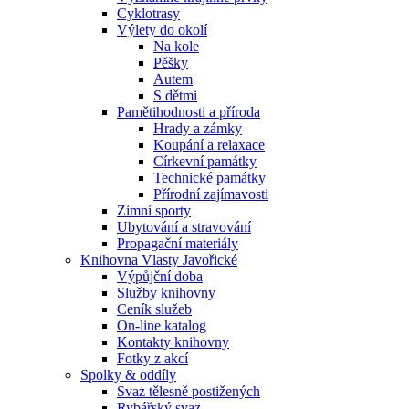
Cyklotrasy
Výlety do okolí
Na kole
Pěšky
Autem
S dětmi
Pamětihodnosti a příroda
Hrady a zámky
Koupání a relaxace
Církevní památky
Technické památky
Přírodní zajímavosti
Zimní sporty
Ubytování a stravování
Propagační materiály
Knihovna Vlasty Javořické
Výpůjční doba
Služby knihovny
Ceník služeb
On-line katalog
Kontakty knihovny
Fotky z akcí
Spolky & oddíly
Svaz tělesně postižených
Rybářský svaz