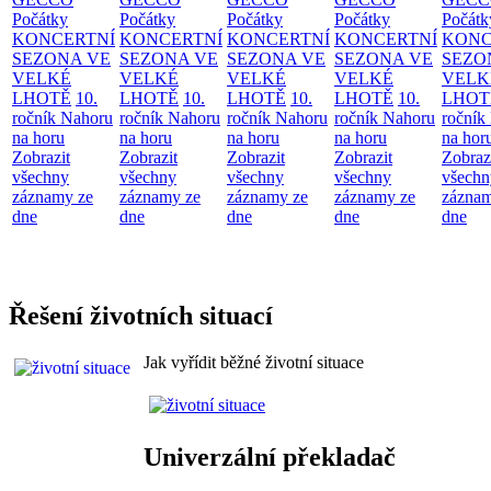
Počátky
Počátky
Počátky
Počátky
Počátk
KONCERTNÍ
KONCERTNÍ
KONCERTNÍ
KONCERTNÍ
KONC
SEZONA VE
SEZONA VE
SEZONA VE
SEZONA VE
SEZO
VELKÉ
VELKÉ
VELKÉ
VELKÉ
VELK
LHOTĚ
10.
LHOTĚ
10.
LHOTĚ
10.
LHOTĚ
10.
LHOT
ročník Nahoru
ročník Nahoru
ročník Nahoru
ročník Nahoru
ročník
na horu
na horu
na horu
na horu
na hor
Zobrazit
Zobrazit
Zobrazit
Zobrazit
Zobraz
všechny
všechny
všechny
všechny
všechn
záznamy ze
záznamy ze
záznamy ze
záznamy ze
záznam
dne
dne
dne
dne
dne
Řešení životních situací
Jak vyřídit běžné životní situace
Univerzální překladač