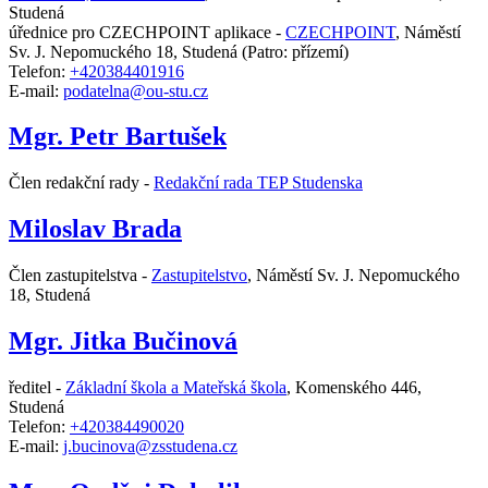
Studená
úřednice pro CZECHPOINT aplikace -
CZECHPOINT
,
Náměstí
Sv. J. Nepomuckého 18, Studená
(Patro: přízemí)
Telefon:
+420384401916
E-mail:
podatelna@ou-stu.cz
Mgr. Petr Bartušek
Člen redakční rady -
Redakční rada TEP Studenska
Miloslav Brada
Člen zastupitelstva -
Zastupitelstvo
,
Náměstí Sv. J. Nepomuckého
18, Studená
Mgr. Jitka Bučinová
ředitel -
Základní škola a Mateřská škola
,
Komenského 446,
Studená
Telefon:
+420384490020
E-mail:
j.bucinova@zsstudena.cz