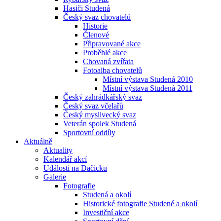
Hasiči Studená
Český svaz chovatelů
Historie
Členové
Připravované akce
Proběhlé akce
Chovaná zvířata
Fotoalba chovatelů
Místní výstava Studená 2010
Místní výstava Studená 2011
Český zahrádkářský svaz
Český svaz včelařů
Český myslivecký svaz
Veterán spolek Studená
Sportovní oddíly
Aktuálně
Aktuality
Kalendář akcí
Události na Dačicku
Galerie
Fotografie
Studená a okolí
Historické fotografie Studené a okolí
Investiční akce