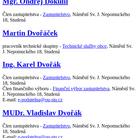
Mgr. Ondřej Dokulil
Člen zastupitelstva -
Zastupitelstvo
,
Náměstí Sv. J. Nepomuckého
18, Studená
Martin Dvořáček
pracovník technické skupiny -
Technické služby obce
,
Náměstí Sv.
J. Nepomuckého 18, Studená
Ing. Karel Dvořák
Člen zastupitelstva -
Zastupitelstvo
,
Náměstí Sv. J. Nepomuckého
18, Studená
Člen finančního výboru -
Finanční výbor zastupitelstva
,
Náměstí Sv.
J. Nepomuckého 18, Studená
E-mail:
e-podatelna@ou-stu.cz
MUDr. Vladislav Dvořák
Člen zastupitelstva -
Zastupitelstvo
,
Náměstí Sv. J. Nepomuckého
18, Studená
E-mail:
e-podatelna@ou-stu.cz