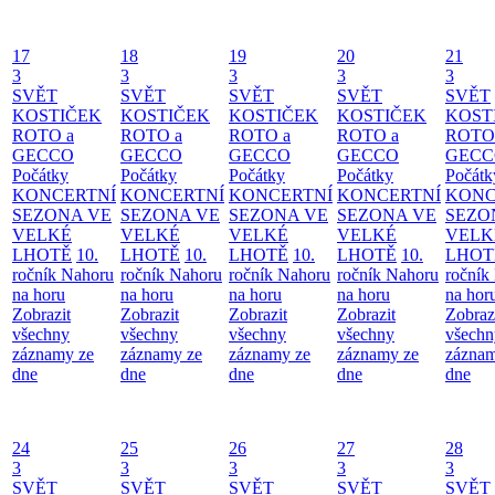
17
18
19
20
21
3
3
3
3
3
SVĚT
SVĚT
SVĚT
SVĚT
SVĚT
KOSTIČEK
KOSTIČEK
KOSTIČEK
KOSTIČEK
KOST
ROTO a
ROTO a
ROTO a
ROTO a
ROTO
GECCO
GECCO
GECCO
GECCO
GECC
Počátky
Počátky
Počátky
Počátky
Počátk
KONCERTNÍ
KONCERTNÍ
KONCERTNÍ
KONCERTNÍ
KONC
SEZONA VE
SEZONA VE
SEZONA VE
SEZONA VE
SEZO
VELKÉ
VELKÉ
VELKÉ
VELKÉ
VELK
LHOTĚ
10.
LHOTĚ
10.
LHOTĚ
10.
LHOTĚ
10.
LHOT
ročník Nahoru
ročník Nahoru
ročník Nahoru
ročník Nahoru
ročník
na horu
na horu
na horu
na horu
na hor
Zobrazit
Zobrazit
Zobrazit
Zobrazit
Zobraz
všechny
všechny
všechny
všechny
všechn
záznamy ze
záznamy ze
záznamy ze
záznamy ze
záznam
dne
dne
dne
dne
dne
24
25
26
27
28
3
3
3
3
3
SVĚT
SVĚT
SVĚT
SVĚT
SVĚT