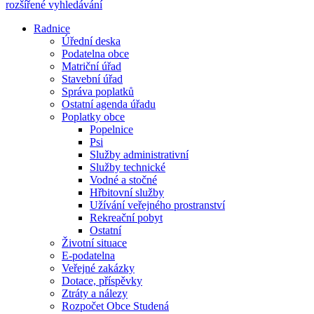
rozšířené vyhledávání
Radnice
Úřední deska
Podatelna obce
Matriční úřad
Stavební úřad
Správa poplatků
Ostatní agenda úřadu
Poplatky obce
Popelnice
Psi
Služby administrativní
Služby technické
Vodné a stočné
Hřbitovní služby
Užívání veřejného prostranství
Rekreační pobyt
Ostatní
Životní situace
E-podatelna
Veřejné zakázky
Dotace, příspěvky
Ztráty a nálezy
Rozpočet Obce Studená