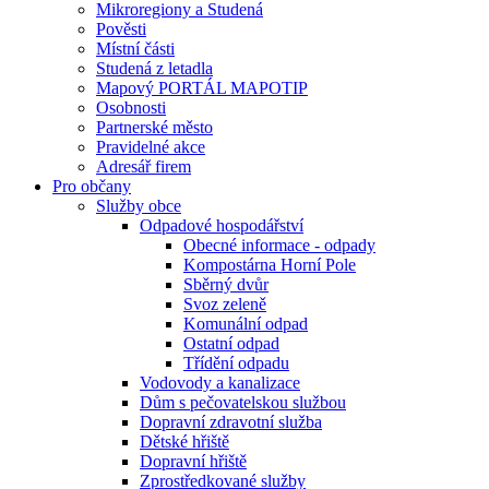
Mikroregiony a Studená
Pověsti
Místní části
Studená z letadla
Mapový PORTÁL MAPOTIP
Osobnosti
Partnerské město
Pravidelné akce
Adresář firem
Pro občany
Služby obce
Odpadové hospodářství
Obecné informace - odpady
Kompostárna Horní Pole
Sběrný dvůr
Svoz zeleně
Komunální odpad
Ostatní odpad
Třídění odpadu
Vodovody a kanalizace
Dům s pečovatelskou službou
Dopravní zdravotní služba
Dětské hřiště
Dopravní hřiště
Zprostředkované služby