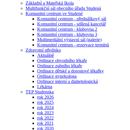
Základní a Mateřská škola
Multifunkční sál obecního úřadu Studená
Komunitní centrum ve Studené
Komunitní centrum - přednáškový sál
Komunitní centrum - sdílená kancelář
Komunitní centrum - klubovna 2
Komunitní centrum - klubovna 3
Multimediální výstavní sál (galerie)
Komunitní centrum - rezervace termínů
Zdravotní středisko
Aktuálně
Ordinace obvodního lékaře
Ordinace zubního lékaře
Ordinace dětské a dorostové lékařky
Ordinace gynekologa
Ordinace interní a diabetologická
Lékárna
TEP Studenska
rok 2026
rok 2025
rok 2024
rok 2023
rok 2022
rok 2021
rok 2020