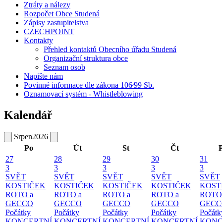
Ztráty a nálezy
Rozpočet Obce Studená
Zápisy zastupitelstva
CZECHPOINT
Kontakty
Přehled kontaktů Obecního úřadu Studená
Organizační struktura obce
Seznam osob
Napište nám
Povinné informace dle zákona 106⁄99 Sb.
Oznamovací systém - Whistleblowing
Kalendář
Srpen
2026
Po
Út
St
Čt
27
28
29
30
31
3
3
3
3
3
SVĚT
SVĚT
SVĚT
SVĚT
SVĚT
KOSTIČEK
KOSTIČEK
KOSTIČEK
KOSTIČEK
KOST
ROTO a
ROTO a
ROTO a
ROTO a
ROTO
GECCO
GECCO
GECCO
GECCO
GECC
Počátky
Počátky
Počátky
Počátky
Počátk
KONCERTNÍ
KONCERTNÍ
KONCERTNÍ
KONCERTNÍ
KONC