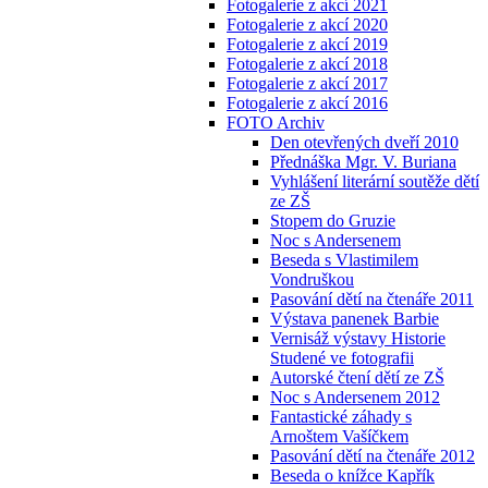
Fotogalerie z akcí 2021
Fotogalerie z akcí 2020
Fotogalerie z akcí 2019
Fotogalerie z akcí 2018
Fotogalerie z akcí 2017
Fotogalerie z akcí 2016
FOTO Archiv
Den otevřených dveří 2010
Přednáška Mgr. V. Buriana
Vyhlášení literární soutěže dětí
ze ZŠ
Stopem do Gruzie
Noc s Andersenem
Beseda s Vlastimilem
Vondruškou
Pasování dětí na čtenáře 2011
Výstava panenek Barbie
Vernisáž výstavy Historie
Studené ve fotografii
Autorské čtení dětí ze ZŠ
Noc s Andersenem 2012
Fantastické záhady s
Arnoštem Vašíčkem
Pasování dětí na čtenáře 2012
Beseda o knížce Kapřík