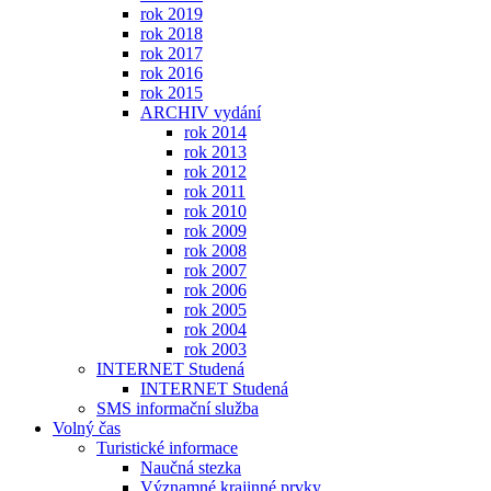
rok 2019
rok 2018
rok 2017
rok 2016
rok 2015
ARCHIV vydání
rok 2014
rok 2013
rok 2012
rok 2011
rok 2010
rok 2009
rok 2008
rok 2007
rok 2006
rok 2005
rok 2004
rok 2003
INTERNET Studená
INTERNET Studená
SMS informační služba
Volný čas
Turistické informace
Naučná stezka
Významné krajinné prvky