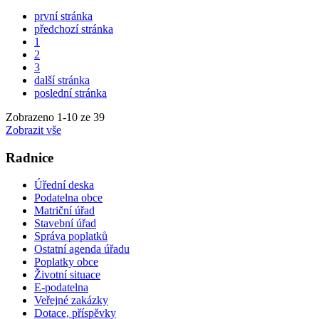
první stránka
předchozí stránka
1
2
3
další stránka
poslední stránka
Zobrazeno
1
-
10
ze 39
Zobrazit vše
Radnice
Úřední deska
Podatelna obce
Matriční úřad
Stavební úřad
Správa poplatků
Ostatní agenda úřadu
Poplatky obce
Životní situace
E-podatelna
Veřejné zakázky
Dotace, příspěvky