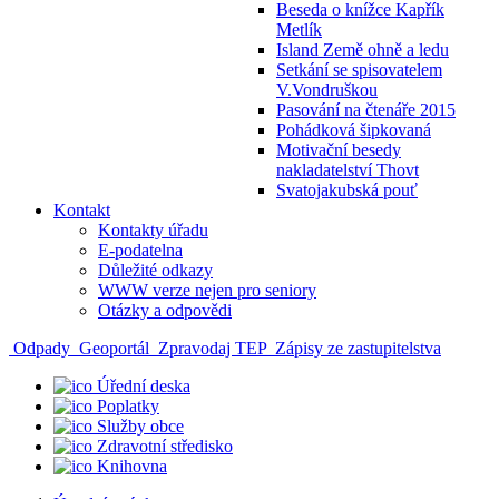
Beseda o knížce Kapřík
Metlík
Island Země ohně a ledu
Setkání se spisovatelem
V.Vondruškou
Pasování na čtenáře 2015
Pohádková šipkovaná
Motivační besedy
nakladatelství Thovt
Svatojakubská pouť
Kontakt
Kontakty úřadu
E-podatelna
Důležité odkazy
WWW verze nejen pro seniory
Otázky a odpovědi
Odpady
Geoportál
Zpravodaj TEP
Zápisy ze zastupitelstva
Úřední deska
Poplatky
Služby obce
Zdravotní středisko
Knihovna