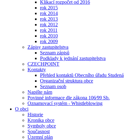
Klikací rozpočet od 2016
rok 2015
rok 2014
rok 2013
rok 2012
rok 2011
rok 2010
rok 2009
Zápisy zastupitelstva
Seznam zápisů
Podklady k jednání zastupitelstva
CZECHPOINT
Kontakty
Přehled kontaktů Obecního úřadu Studená
Organizační struktura obce
Seznam osob
Napište nám
Povinné informace dle zákona 106⁄99 Sb.
Oznamovací systém - Whistleblowing
O obci
Historie
Kronika obce
Symboly obce
Současnost
Územní plán