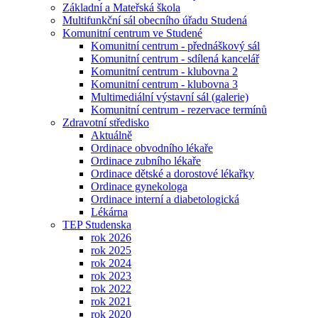
Základní a Mateřská škola
Multifunkční sál obecního úřadu Studená
Komunitní centrum ve Studené
Komunitní centrum - přednáškový sál
Komunitní centrum - sdílená kancelář
Komunitní centrum - klubovna 2
Komunitní centrum - klubovna 3
Multimediální výstavní sál (galerie)
Komunitní centrum - rezervace termínů
Zdravotní středisko
Aktuálně
Ordinace obvodního lékaře
Ordinace zubního lékaře
Ordinace dětské a dorostové lékařky
Ordinace gynekologa
Ordinace interní a diabetologická
Lékárna
TEP Studenska
rok 2026
rok 2025
rok 2024
rok 2023
rok 2022
rok 2021
rok 2020