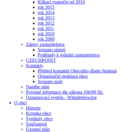
Klikací rozpočet od 2016
rok 2015
rok 2014
rok 2013
rok 2012
rok 2011
rok 2010
rok 2009
Zápisy zastupitelstva
Seznam zápisů
Podklady k jednání zastupitelstva
CZECHPOINT
Kontakty
Přehled kontaktů Obecního úřadu Studená
Organizační struktura obce
Seznam osob
Napište nám
Povinné informace dle zákona 106⁄99 Sb.
Oznamovací systém - Whistleblowing
O obci
Historie
Kronika obce
Symboly obce
Současnost
Územní plán