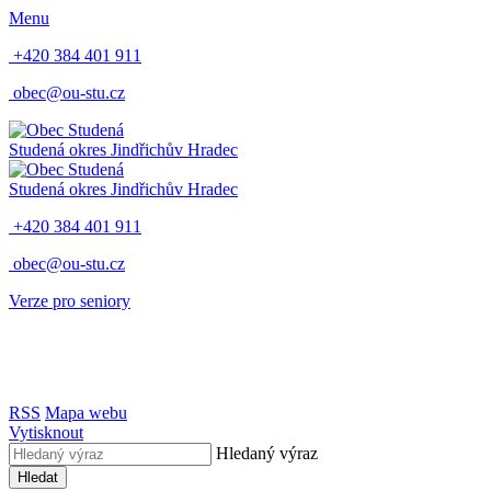
Menu
+420 384 401 911
obec@ou-stu.cz
Studená
okres Jindřichův Hradec
Studená
okres Jindřichův Hradec
+420 384 401 911
obec@ou-stu.cz
Verze pro seniory
RSS
Mapa webu
Vytisknout
Hledaný výraz
Hledat