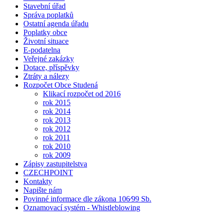
Stavební úřad
Správa poplatků
Ostatní agenda úřadu
Poplatky obce
Životní situace
E-podatelna
Veřejné zakázky
Dotace, příspěvky
Ztráty a nálezy
Rozpočet Obce Studená
Klikací rozpočet od 2016
rok 2015
rok 2014
rok 2013
rok 2012
rok 2011
rok 2010
rok 2009
Zápisy zastupitelstva
CZECHPOINT
Kontakty
Napište nám
Povinné informace dle zákona 106⁄99 Sb.
Oznamovací systém - Whistleblowing