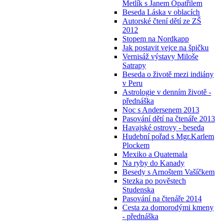
Metlík s Janem Opatřilem
Beseda Láska v oblacích
Autorské čtení dětí ze ZŠ
2012
Stopem na Nordkapp
Jak postavit vejce na špičku
Vernisáž výstavy Miloše
Satrapy
Beseda o životě mezi indiány
v Peru
Astrologie v denním životě -
přednáška
Noc s Andersenem 2013
Pasování dětí na čtenáře 2013
Havajské ostrovy - beseda
Hudební pořad s Mgr.Karlem
Plockem
Mexiko a Quatemala
Na ryby do Kanady
Besedy s Arnoštem Vašíčkem
Stezka po pověstech
Studenska
Pasování na čtenáře 2014
Cesta za domorodými kmeny
- přednáška