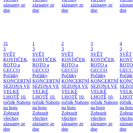
záznamy ze
záznamy ze
záznamy ze
záznamy ze
záznam
dne
dne
dne
dne
dne
31
1
2
3
4
3
3
3
3
3
SVĚT
SVĚT
SVĚT
SVĚT
SVĚT
KOSTIČEK
KOSTIČEK
KOSTIČEK
KOSTIČEK
KOST
ROTO a
ROTO a
ROTO a
ROTO a
ROTO
GECCO
GECCO
GECCO
GECCO
GECC
Počátky
Počátky
Počátky
Počátky
Počátk
KONCERTNÍ
KONCERTNÍ
KONCERTNÍ
KONCERTNÍ
KONC
SEZONA VE
SEZONA VE
SEZONA VE
SEZONA VE
SEZO
VELKÉ
VELKÉ
VELKÉ
VELKÉ
VELK
LHOTĚ
10.
LHOTĚ
10.
LHOTĚ
10.
LHOTĚ
10.
LHOT
ročník Nahoru
ročník Nahoru
ročník Nahoru
ročník Nahoru
ročník
na horu
na horu
na horu
na horu
na hor
Zobrazit
Zobrazit
Zobrazit
Zobrazit
Zobraz
všechny
všechny
všechny
všechny
všechn
záznamy ze
záznamy ze
záznamy ze
záznamy ze
záznam
dne
dne
dne
dne
dne