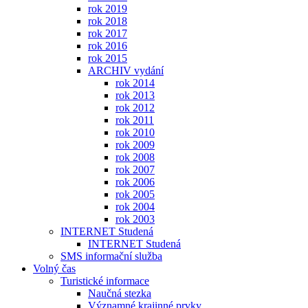
rok 2019
rok 2018
rok 2017
rok 2016
rok 2015
ARCHIV vydání
rok 2014
rok 2013
rok 2012
rok 2011
rok 2010
rok 2009
rok 2008
rok 2007
rok 2006
rok 2005
rok 2004
rok 2003
INTERNET Studená
INTERNET Studená
SMS informační služba
Volný čas
Turistické informace
Naučná stezka
Významné krajinné prvky