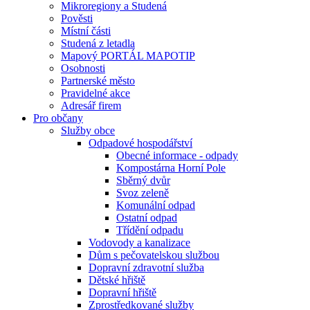
Mikroregiony a Studená
Pověsti
Místní části
Studená z letadla
Mapový PORTÁL MAPOTIP
Osobnosti
Partnerské město
Pravidelné akce
Adresář firem
Pro občany
Služby obce
Odpadové hospodářství
Obecné informace - odpady
Kompostárna Horní Pole
Sběrný dvůr
Svoz zeleně
Komunální odpad
Ostatní odpad
Třídění odpadu
Vodovody a kanalizace
Dům s pečovatelskou službou
Dopravní zdravotní služba
Dětské hřiště
Dopravní hřiště
Zprostředkované služby