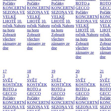
Počátky
Počátky
Počátky
ROTO a
ROTO
KONCERTNÍ
KONCERTNÍ
KONCERTNÍ
GECCO
GECC
SEZONA VE
SEZONA VE
SEZONA VE
Počátky
Počátk
VELKÉ
VELKÉ
VELKÉ
KONCERTNÍ
KONC
LHOTĚ
10.
LHOTĚ
10.
LHOTĚ
10.
SEZONA VE
SEZO
ročník Nahoru
ročník Nahoru
ročník Nahoru
VELKÉ
VELK
na horu
na horu
na horu
LHOTĚ
10.
LHOT
Zobrazit
Zobrazit
Zobrazit
ročník Nahoru
ročník
všechny
všechny
všechny
na horu
na hor
záznamy ze
záznamy ze
záznamy ze
Zobrazit
Zobraz
dne
dne
dne
všechny
všechn
záznamy ze
záznam
dne
dne
17
18
19
20
21
3
3
3
3
3
SVĚT
SVĚT
SVĚT
SVĚT
SVĚT
KOSTIČEK
KOSTIČEK
KOSTIČEK
KOSTIČEK
KOST
ROTO a
ROTO a
ROTO a
ROTO a
ROTO
GECCO
GECCO
GECCO
GECCO
GECC
Počátky
Počátky
Počátky
Počátky
Počátk
KONCERTNÍ
KONCERTNÍ
KONCERTNÍ
KONCERTNÍ
KONC
SEZONA VE
SEZONA VE
SEZONA VE
SEZONA VE
SEZO