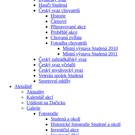
Hasiči Studená
Český svaz chovatelů
Historie
Členové
Připravované akce
Proběhlé akce
Chovaná zvířata
Fotoalba chovatelů
Místní výstava Studená 2010
Místní výstava Studená 2011
Český zahrádkářský svaz
Český svaz včelařů
Český myslivecký svaz
Veterán spolek Studená
Sportovní oddíly
Aktuálně
Aktuality
Kalendář akcí
Události na Dačicku
Galerie
Fotografie
Studená a okolí
Historické fotografie Studené a okolí
Investiční akce