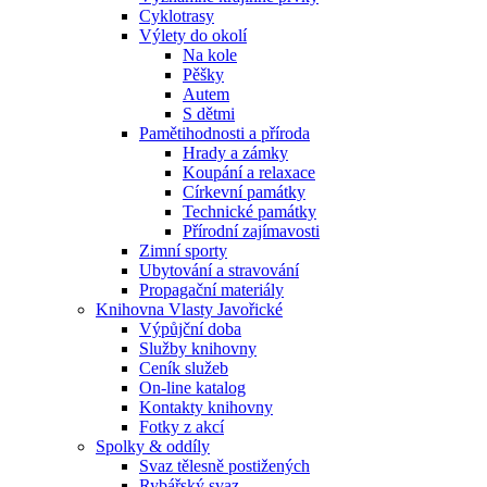
Cyklotrasy
Výlety do okolí
Na kole
Pěšky
Autem
S dětmi
Pamětihodnosti a příroda
Hrady a zámky
Koupání a relaxace
Církevní památky
Technické památky
Přírodní zajímavosti
Zimní sporty
Ubytování a stravování
Propagační materiály
Knihovna Vlasty Javořické
Výpůjční doba
Služby knihovny
Ceník služeb
On-line katalog
Kontakty knihovny
Fotky z akcí
Spolky & oddíly
Svaz tělesně postižených
Rybářský svaz