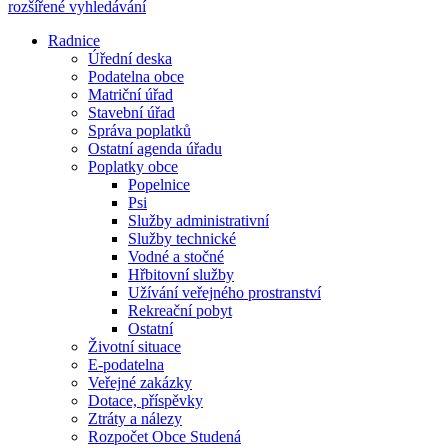
rozšířené vyhledávání
Radnice
Úřední deska
Podatelna obce
Matriční úřad
Stavební úřad
Správa poplatků
Ostatní agenda úřadu
Poplatky obce
Popelnice
Psi
Služby administrativní
Služby technické
Vodné a stočné
Hřbitovní služby
Užívání veřejného prostranství
Rekreační pobyt
Ostatní
Životní situace
E-podatelna
Veřejné zakázky
Dotace, příspěvky
Ztráty a nálezy
Rozpočet Obce Studená