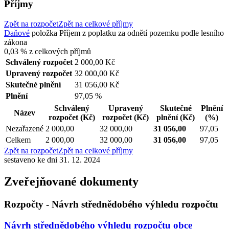
Příjmy
Zpět na rozpočet
Zpět na celkové příjmy
Daňové
položka
Příjem z poplatku za odnětí pozemku podle lesního
zákona
0,03 %
z celkových příjmů
Schválený rozpočet
2 000,00 Kč
Upravený rozpočet
32 000,00 Kč
Skutečné plnění
31 056,00 Kč
Plnění
97,05 %
Schválený
Upravený
Skutečné
Plnění
Název
rozpočet
(Kč)
rozpočet
(Kč)
plnění
(Kč)
(%)
Nezařazené
2 000,00
32 000,00
31 056,00
97,05
Celkem
2 000,00
32 000,00
31 056,00
97,05
Zpět na rozpočet
Zpět na celkové příjmy
sestaveno ke dni 31. 12. 2024
Zveřejňované dokumenty
Rozpočty - Návrh střednědobého výhledu rozpočtu
Návrh střednědobého výhledu rozpočtu obce