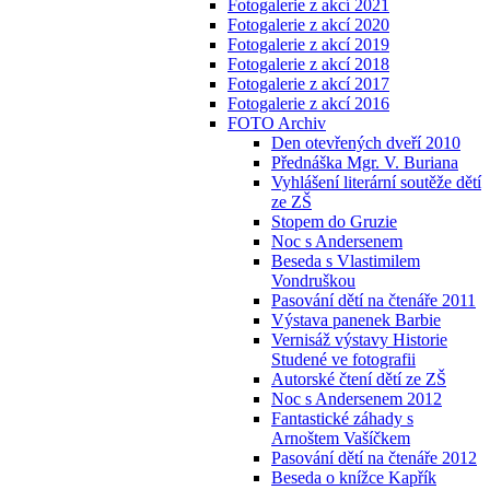
Fotogalerie z akcí 2021
Fotogalerie z akcí 2020
Fotogalerie z akcí 2019
Fotogalerie z akcí 2018
Fotogalerie z akcí 2017
Fotogalerie z akcí 2016
FOTO Archiv
Den otevřených dveří 2010
Přednáška Mgr. V. Buriana
Vyhlášení literární soutěže dětí
ze ZŠ
Stopem do Gruzie
Noc s Andersenem
Beseda s Vlastimilem
Vondruškou
Pasování dětí na čtenáře 2011
Výstava panenek Barbie
Vernisáž výstavy Historie
Studené ve fotografii
Autorské čtení dětí ze ZŠ
Noc s Andersenem 2012
Fantastické záhady s
Arnoštem Vašíčkem
Pasování dětí na čtenáře 2012
Beseda o knížce Kapřík