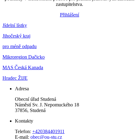
zastupitelstva.
Přihlášení
Jídelní lístky
Jihočeský kraj
pro méně odpadu
Mikroregion Dačicko
MAS Česká Kanada
Hradec ŽIJE
Adresa
Obecní úřad Studená
Náměstí Sv. J. Nepomuckého 18
37856, Studená
Kontakty
Telefon:
+420384401911
E-mail:
obec@ou-stu.cz