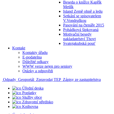
Beseda o knížce Kapřík
Metlík
Island Země ohně a ledu
Setkání se spisovatelem
V.Vondruškou
Pasování na čtenáře 2015
Pohádková šipkovaná
Motivační besedy
nakladatelství Thovt
Svatojakubská pouť
Kontakt
Kontakty úřadu
E-podatelna
Důležité odkazy
WWW verze nejen pro seniory
Otázky a odpovědi
Odpady
Geoportál
Zpravodaj TEP
Zápisy ze zastupitelstva
Úřední deska
Poplatky
Služby obce
Zdravotní středisko
Knihovna