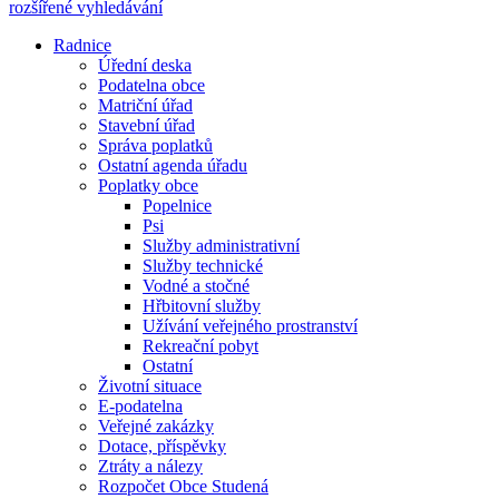
rozšířené vyhledávání
Radnice
Úřední deska
Podatelna obce
Matriční úřad
Stavební úřad
Správa poplatků
Ostatní agenda úřadu
Poplatky obce
Popelnice
Psi
Služby administrativní
Služby technické
Vodné a stočné
Hřbitovní služby
Užívání veřejného prostranství
Rekreační pobyt
Ostatní
Životní situace
E-podatelna
Veřejné zakázky
Dotace, příspěvky
Ztráty a nálezy
Rozpočet Obce Studená