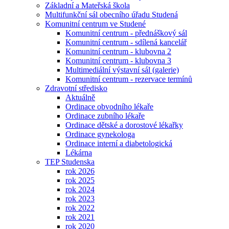
Základní a Mateřská škola
Multifunkční sál obecního úřadu Studená
Komunitní centrum ve Studené
Komunitní centrum - přednáškový sál
Komunitní centrum - sdílená kancelář
Komunitní centrum - klubovna 2
Komunitní centrum - klubovna 3
Multimediální výstavní sál (galerie)
Komunitní centrum - rezervace termínů
Zdravotní středisko
Aktuálně
Ordinace obvodního lékaře
Ordinace zubního lékaře
Ordinace dětské a dorostové lékařky
Ordinace gynekologa
Ordinace interní a diabetologická
Lékárna
TEP Studenska
rok 2026
rok 2025
rok 2024
rok 2023
rok 2022
rok 2021
rok 2020