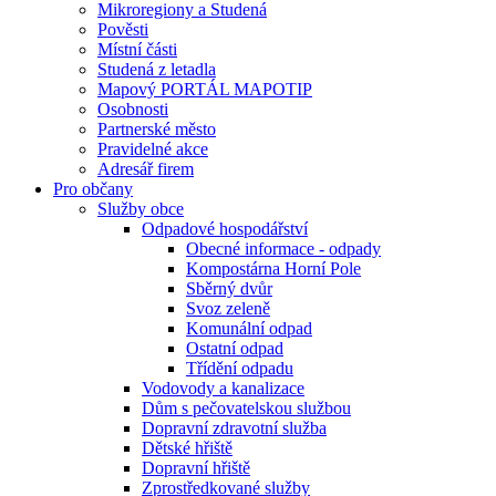
Mikroregiony a Studená
Pověsti
Místní části
Studená z letadla
Mapový PORTÁL MAPOTIP
Osobnosti
Partnerské město
Pravidelné akce
Adresář firem
Pro občany
Služby obce
Odpadové hospodářství
Obecné informace - odpady
Kompostárna Horní Pole
Sběrný dvůr
Svoz zeleně
Komunální odpad
Ostatní odpad
Třídění odpadu
Vodovody a kanalizace
Dům s pečovatelskou službou
Dopravní zdravotní služba
Dětské hřiště
Dopravní hřiště
Zprostředkované služby