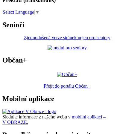
Překlad (translations)
Select Language
▼
Senioři
Zjednodušená verze stránek nejen pro seniory
Občan+
Přejít do portálu Občan+
Mobilní aplikace
Sledujte informace z našeho webu v
mobilní aplikaci –
V OBRAZE.