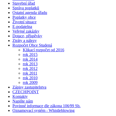
Stavební úřad
Správa poplatků
Ostatní agenda úřadu
Poplatky obce
Životní situace
E-podatelna
Veřejné zakázky
Dotace, příspěvky
Ztráty a nálezy
Rozpočet Obce Studená
Klikací rozpočet od 2016
rok 2015
rok 2014
rok 2013
rok 2012
rok 2011
rok 2010
rok 2009
Zápisy zastupitelstva
CZECHPOINT
Kontakty
Napište nám
Povinné informace dle zákona 106⁄99 Sb.
Oznamovací systém - Whistleblowing