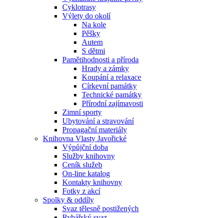
Cyklotrasy
Výlety do okolí
Na kole
Pěšky
Autem
S dětmi
Pamětihodnosti a příroda
Hrady a zámky
Koupání a relaxace
Církevní památky
Technické památky
Přírodní zajímavosti
Zimní sporty
Ubytování a stravování
Propagační materiály
Knihovna Vlasty Javořické
Výpůjční doba
Služby knihovny
Ceník služeb
On-line katalog
Kontakty knihovny
Fotky z akcí
Spolky & oddíly
Svaz tělesně postižených
Rybářský svaz