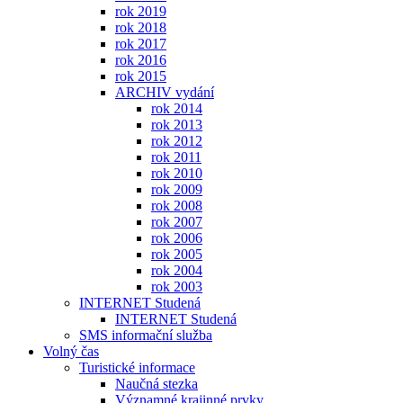
rok 2019
rok 2018
rok 2017
rok 2016
rok 2015
ARCHIV vydání
rok 2014
rok 2013
rok 2012
rok 2011
rok 2010
rok 2009
rok 2008
rok 2007
rok 2006
rok 2005
rok 2004
rok 2003
INTERNET Studená
INTERNET Studená
SMS informační služba
Volný čas
Turistické informace
Naučná stezka
Významné krajinné prvky