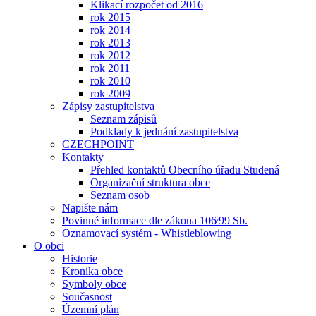
Klikací rozpočet od 2016
rok 2015
rok 2014
rok 2013
rok 2012
rok 2011
rok 2010
rok 2009
Zápisy zastupitelstva
Seznam zápisů
Podklady k jednání zastupitelstva
CZECHPOINT
Kontakty
Přehled kontaktů Obecního úřadu Studená
Organizační struktura obce
Seznam osob
Napište nám
Povinné informace dle zákona 106⁄99 Sb.
Oznamovací systém - Whistleblowing
O obci
Historie
Kronika obce
Symboly obce
Současnost
Územní plán