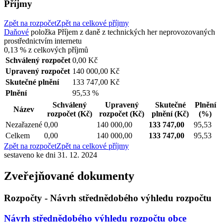
Příjmy
Zpět na rozpočet
Zpět na celkové příjmy
Daňové
položka
Příjem z daně z technických her neprovozovaných
prostřednictvím internetu
0,13 %
z celkových příjmů
Schválený rozpočet
0,00 Kč
Upravený rozpočet
140 000,00 Kč
Skutečné plnění
133 747,00 Kč
Plnění
95,53 %
Schválený
Upravený
Skutečné
Plnění
Název
rozpočet
(Kč)
rozpočet
(Kč)
plnění
(Kč)
(%)
Nezařazené
0,00
140 000,00
133 747,00
95,53
Celkem
0,00
140 000,00
133 747,00
95,53
Zpět na rozpočet
Zpět na celkové příjmy
sestaveno ke dni 31. 12. 2024
Zveřejňované dokumenty
Rozpočty - Návrh střednědobého výhledu rozpočtu
Návrh střednědobého výhledu rozpočtu obce