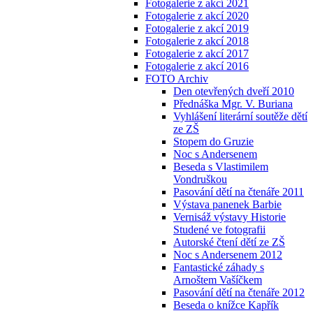
Fotogalerie z akcí 2021
Fotogalerie z akcí 2020
Fotogalerie z akcí 2019
Fotogalerie z akcí 2018
Fotogalerie z akcí 2017
Fotogalerie z akcí 2016
FOTO Archiv
Den otevřených dveří 2010
Přednáška Mgr. V. Buriana
Vyhlášení literární soutěže dětí
ze ZŠ
Stopem do Gruzie
Noc s Andersenem
Beseda s Vlastimilem
Vondruškou
Pasování dětí na čtenáře 2011
Výstava panenek Barbie
Vernisáž výstavy Historie
Studené ve fotografii
Autorské čtení dětí ze ZŠ
Noc s Andersenem 2012
Fantastické záhady s
Arnoštem Vašíčkem
Pasování dětí na čtenáře 2012
Beseda o knížce Kapřík