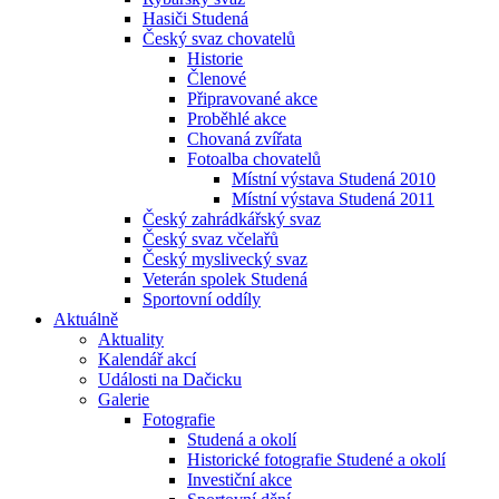
Hasiči Studená
Český svaz chovatelů
Historie
Členové
Připravované akce
Proběhlé akce
Chovaná zvířata
Fotoalba chovatelů
Místní výstava Studená 2010
Místní výstava Studená 2011
Český zahrádkářský svaz
Český svaz včelařů
Český myslivecký svaz
Veterán spolek Studená
Sportovní oddíly
Aktuálně
Aktuality
Kalendář akcí
Události na Dačicku
Galerie
Fotografie
Studená a okolí
Historické fotografie Studené a okolí
Investiční akce