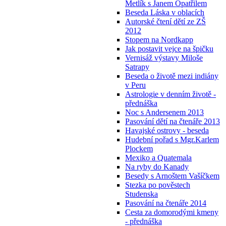
Metlík s Janem Opatřilem
Beseda Láska v oblacích
Autorské čtení dětí ze ZŠ
2012
Stopem na Nordkapp
Jak postavit vejce na špičku
Vernisáž výstavy Miloše
Satrapy
Beseda o životě mezi indiány
v Peru
Astrologie v denním životě -
přednáška
Noc s Andersenem 2013
Pasování dětí na čtenáře 2013
Havajské ostrovy - beseda
Hudební pořad s Mgr.Karlem
Plockem
Mexiko a Quatemala
Na ryby do Kanady
Besedy s Arnoštem Vašíčkem
Stezka po pověstech
Studenska
Pasování na čtenáře 2014
Cesta za domorodými kmeny
- přednáška