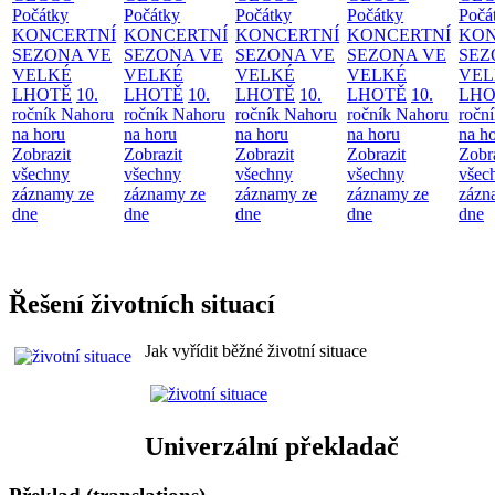
Počátky
Počátky
Počátky
Počátky
Počá
KONCERTNÍ
KONCERTNÍ
KONCERTNÍ
KONCERTNÍ
KON
SEZONA VE
SEZONA VE
SEZONA VE
SEZONA VE
SEZ
VELKÉ
VELKÉ
VELKÉ
VELKÉ
VEL
LHOTĚ
10.
LHOTĚ
10.
LHOTĚ
10.
LHOTĚ
10.
LHO
ročník Nahoru
ročník Nahoru
ročník Nahoru
ročník Nahoru
ročn
na horu
na horu
na horu
na horu
na h
Zobrazit
Zobrazit
Zobrazit
Zobrazit
Zobr
všechny
všechny
všechny
všechny
všec
záznamy ze
záznamy ze
záznamy ze
záznamy ze
zázn
dne
dne
dne
dne
dne
Řešení životních situací
Jak vyřídit běžné životní situace
Univerzální překladač