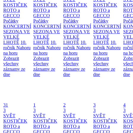
KOSTIČEK
KOSTIČEK
KOSTIČEK
KOSTIČEK
KOS
ROTO a
ROTO a
ROTO a
ROTO a
ROT
GECCO
GECCO
GECCO
GECCO
GE
Počátky
Počátky
Počátky
Počátky
Počá
KONCERTNÍ
KONCERTNÍ
KONCERTNÍ
KONCERTNÍ
KON
SEZONA VE
SEZONA VE
SEZONA VE
SEZONA VE
SEZ
VELKÉ
VELKÉ
VELKÉ
VELKÉ
VEL
LHOTĚ
10.
LHOTĚ
10.
LHOTĚ
10.
LHOTĚ
10.
LHO
ročník Nahoru
ročník Nahoru
ročník Nahoru
ročník Nahoru
ročn
na horu
na horu
na horu
na horu
na h
Zobrazit
Zobrazit
Zobrazit
Zobrazit
Zobr
všechny
všechny
všechny
všechny
všec
záznamy ze
záznamy ze
záznamy ze
záznamy ze
zázn
dne
dne
dne
dne
dne
31
1
2
3
4
3
3
3
3
3
SVĚT
SVĚT
SVĚT
SVĚT
SVĚ
KOSTIČEK
KOSTIČEK
KOSTIČEK
KOSTIČEK
KOS
ROTO a
ROTO a
ROTO a
ROTO a
ROT
GECCO
GECCO
GECCO
GECCO
GE