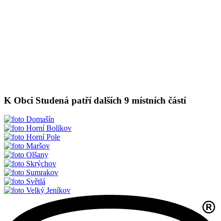
K Obci Studená patří dalších 9 místních částí
Domašín
Horní Bolíkov
Horní Pole
Maršov
Olšany
Skrýchov
Sumrakov
Světlá
Velký Jeníkov