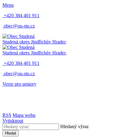
Menu
+420 384 401 911
obec@ou-stu.cz
Studená
okres Jindřichův Hradec
Studená
okres Jindřichův Hradec
+420 384 401 911
obec@ou-stu.cz
Verze pro seniory
RSS
Mapa webu
Vytisknout
Hledaný výraz
Hledat