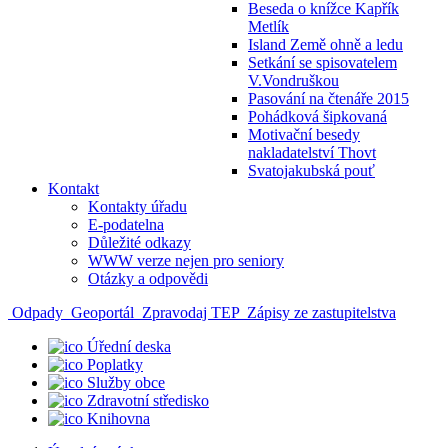
Beseda o knížce Kapřík
Metlík
Island Země ohně a ledu
Setkání se spisovatelem
V.Vondruškou
Pasování na čtenáře 2015
Pohádková šipkovaná
Motivační besedy
nakladatelství Thovt
Svatojakubská pouť
Kontakt
Kontakty úřadu
E-podatelna
Důležité odkazy
WWW verze nejen pro seniory
Otázky a odpovědi
Odpady
Geoportál
Zpravodaj TEP
Zápisy ze zastupitelstva
Úřední deska
Poplatky
Služby obce
Zdravotní středisko
Knihovna