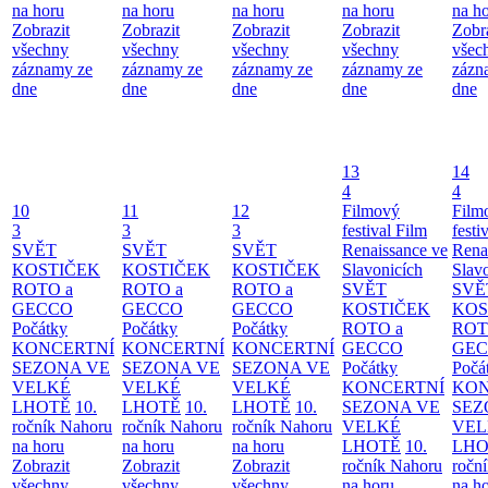
na horu
na horu
na horu
na horu
na h
Zobrazit
Zobrazit
Zobrazit
Zobrazit
Zobr
všechny
všechny
všechny
všechny
všec
záznamy ze
záznamy ze
záznamy ze
záznamy ze
zázn
dne
dne
dne
dne
dne
13
14
4
4
10
11
12
Filmový
Film
3
3
3
festival Film
festi
SVĚT
SVĚT
SVĚT
Renaissance ve
Rena
KOSTIČEK
KOSTIČEK
KOSTIČEK
Slavonicích
Slav
ROTO a
ROTO a
ROTO a
SVĚT
SVĚ
GECCO
GECCO
GECCO
KOSTIČEK
KOS
Počátky
Počátky
Počátky
ROTO a
ROT
KONCERTNÍ
KONCERTNÍ
KONCERTNÍ
GECCO
GE
SEZONA VE
SEZONA VE
SEZONA VE
Počátky
Počá
VELKÉ
VELKÉ
VELKÉ
KONCERTNÍ
KON
LHOTĚ
10.
LHOTĚ
10.
LHOTĚ
10.
SEZONA VE
SEZ
ročník Nahoru
ročník Nahoru
ročník Nahoru
VELKÉ
VEL
na horu
na horu
na horu
LHOTĚ
10.
LHO
Zobrazit
Zobrazit
Zobrazit
ročník Nahoru
ročn
všechny
všechny
všechny
na horu
na h