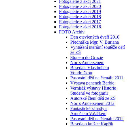
Fotogalerie z akcí 2021
Fotogalerie z akcí 2020
Fotogalerie z akcí 2019
Fotogalerie z akcí 2018
Fotogalerie z akcí 2017
Fotogalerie z akcí 2016
FOTO Archiv
Den otevřených dveří 2010
Přednáška Mgr. V. Buriana
Vyhlášení literární soutěže dětí
ze ZŠ
Stopem do Gruzie
Noc s Andersenem
Beseda s Vlastimilem
Vondruškou
Pasování dětí na čtenáře 2011
Výstava panenek Barbie
Vernisáž výstavy Historie
Studené ve fotografii
Autorské čtení dětí ze ZŠ
Noc s Andersenem 2012
Fantastické záhady s
Arnoštem Vašíčkem
Pasování dětí na čtenáře 2012
Beseda o knížce Kapřík