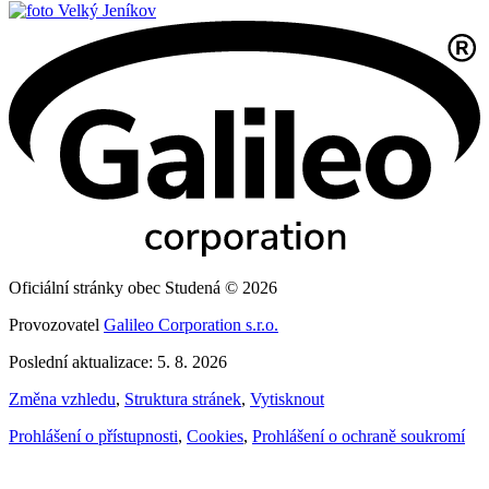
Velký Jeníkov
Oficiální stránky obec Studená © 2026
Provozovatel
Galileo Corporation s.r.o.
Poslední aktualizace: 5. 8. 2026
Změna vzhledu
,
Struktura stránek
,
Vytisknout
Prohlášení o přístupnosti
,
Cookies
,
Prohlášení o ochraně soukromí