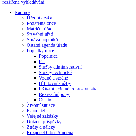
rozšířené vyhledávání
Radnice
Úřední deska
Podatelna obce
Matriční úřad
Stavební úřad
Správa poplatků
Ostatní agenda úřadu
Poplatky obce
Popelnice
Psi
Služby administrativní
Služby technické
Vodné a stočné
Hřbitovní služby
Užívání veřejného prostranství
Rekreační pobyt
Ostatní
Životní situace
E-podatelna
Veřejné zakázky
Dotace, příspěvky
Ztráty a nálezy
Rozpočet Obce Studená