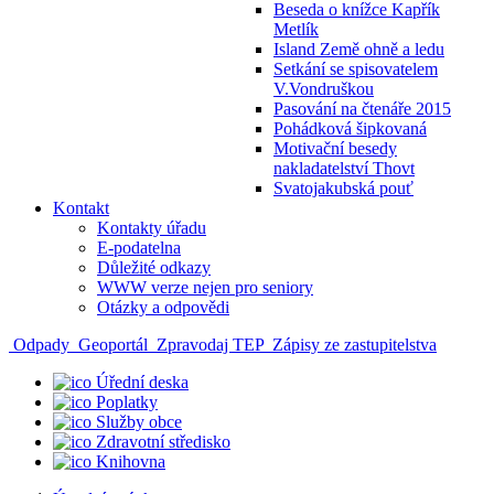
Beseda o knížce Kapřík
Metlík
Island Země ohně a ledu
Setkání se spisovatelem
V.Vondruškou
Pasování na čtenáře 2015
Pohádková šipkovaná
Motivační besedy
nakladatelství Thovt
Svatojakubská pouť
Kontakt
Kontakty úřadu
E-podatelna
Důležité odkazy
WWW verze nejen pro seniory
Otázky a odpovědi
Odpady
Geoportál
Zpravodaj TEP
Zápisy ze zastupitelstva
Úřední deska
Poplatky
Služby obce
Zdravotní středisko
Knihovna