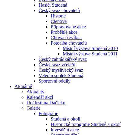
Hasiči Studená
Český svaz chovatelů
Historie
Členové
Připravované akce
Proběhlé akce
Chovaná zvířata
Fotoalba chovatelů
Místní výstava Studená 2010
Místní výstava Studená 2011
Český zahrádkářský svaz
Český svaz včelařů
Český myslivecký svaz
Veterán spolek Studená
Sportovní oddíly
Aktuálně
Aktuality
Kalendář akcí
Události na Dačicku
Galerie
Fotografie
Studená a okolí
Historické fotografie Studené a okolí
Investiční akce