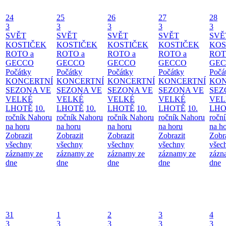
24
25
26
27
28
3
3
3
3
3
SVĚT
SVĚT
SVĚT
SVĚT
SVĚ
KOSTIČEK
KOSTIČEK
KOSTIČEK
KOSTIČEK
KOS
ROTO a
ROTO a
ROTO a
ROTO a
ROT
GECCO
GECCO
GECCO
GECCO
GE
Počátky
Počátky
Počátky
Počátky
Počá
KONCERTNÍ
KONCERTNÍ
KONCERTNÍ
KONCERTNÍ
KON
SEZONA VE
SEZONA VE
SEZONA VE
SEZONA VE
SEZ
VELKÉ
VELKÉ
VELKÉ
VELKÉ
VEL
LHOTĚ
10.
LHOTĚ
10.
LHOTĚ
10.
LHOTĚ
10.
LHO
ročník Nahoru
ročník Nahoru
ročník Nahoru
ročník Nahoru
ročn
na horu
na horu
na horu
na horu
na h
Zobrazit
Zobrazit
Zobrazit
Zobrazit
Zobr
všechny
všechny
všechny
všechny
všec
záznamy ze
záznamy ze
záznamy ze
záznamy ze
zázn
dne
dne
dne
dne
dne
31
1
2
3
4
3
3
3
3
3