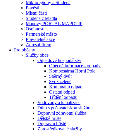
Mikroregiony a Studená
Pověsti
Místní části
Studená z letadla
Mapový PORTÁL MAPOTIP
Osobnosti
Partnerské město
Pravidelné akce
Adresář firem
Pro občany
Služby obce
Odpadové hospodářství
Obecné informace - odpady
Kompostárna Horní Pole
Sběrný dvůr
Svoz zeleně
Komunální odpad
Ostatní odpad
Třídění odpadu
Vodovody a kanalizace
Dům s pečovatelskou službou
Dopravní zdravotní služba
Dětské hřiště
Dopravní hřiště
Zprostředkované služby