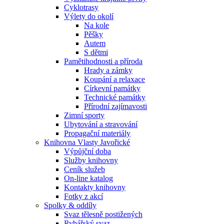
Cyklotrasy
Výlety do okolí
Na kole
Pěšky
Autem
S dětmi
Pamětihodnosti a příroda
Hrady a zámky
Koupání a relaxace
Církevní památky
Technické památky
Přírodní zajímavosti
Zimní sporty
Ubytování a stravování
Propagační materiály
Knihovna Vlasty Javořické
Výpůjční doba
Služby knihovny
Ceník služeb
On-line katalog
Kontakty knihovny
Fotky z akcí
Spolky & oddíly
Svaz tělesně postižených
Rybářský svaz