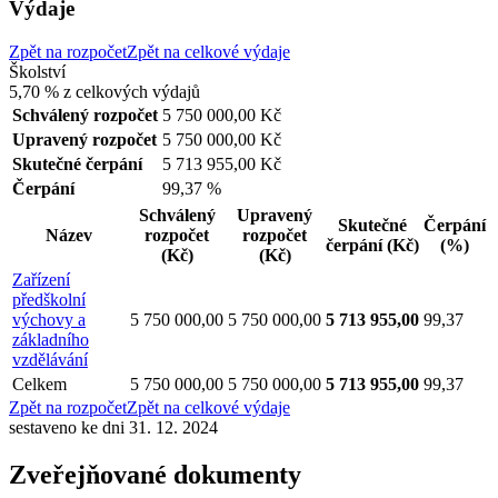
Výdaje
Zpět na rozpočet
Zpět na celkové výdaje
Školství
5,70 %
z celkových výdajů
Schválený rozpočet
5 750 000,00 Kč
Upravený rozpočet
5 750 000,00 Kč
Skutečné čerpání
5 713 955,00 Kč
Čerpání
99,37 %
Schválený
Upravený
Skutečné
Čerpání
Název
rozpočet
rozpočet
čerpání
(Kč)
(%)
(Kč)
(Kč)
Zařízení
předškolní
výchovy a
5 750 000,00
5 750 000,00
5 713 955,00
99,37
základního
vzdělávání
Celkem
5 750 000,00
5 750 000,00
5 713 955,00
99,37
Zpět na rozpočet
Zpět na celkové výdaje
sestaveno ke dni 31. 12. 2024
Zveřejňované dokumenty