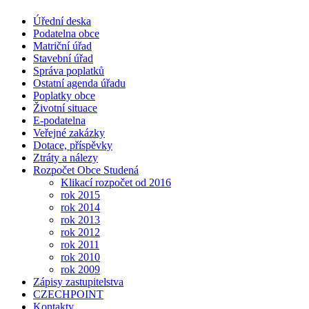
Úřední deska
Podatelna obce
Matriční úřad
Stavební úřad
Správa poplatků
Ostatní agenda úřadu
Poplatky obce
Životní situace
E-podatelna
Veřejné zakázky
Dotace, příspěvky
Ztráty a nálezy
Rozpočet Obce Studená
Klikací rozpočet od 2016
rok 2015
rok 2014
rok 2013
rok 2012
rok 2011
rok 2010
rok 2009
Zápisy zastupitelstva
CZECHPOINT
Kontakty