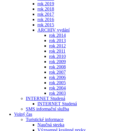
rok 2019
rok 2018
rok 2017
rok 2016
rok 2015
ARCHIV vydání
rok 2014
rok 2013
rok 2012
rok 2011
rok 2010
rok 2009
rok 2008
rok 2007
rok 2006
rok 2005
rok 2004
rok 2003
INTERNET Studená
INTERNET Studená
SMS informační služba
Volný čas
Turistické informace
Naučná stezka
Významné krajinné prvky