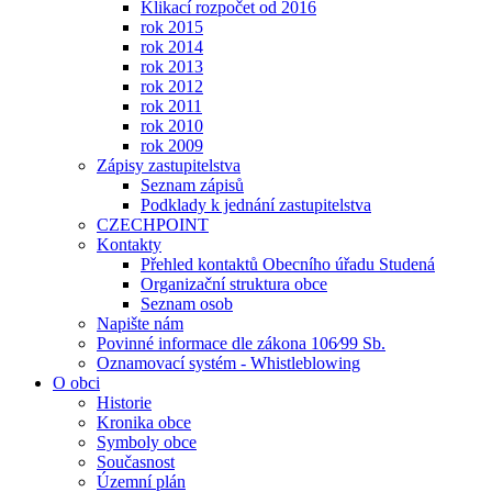
Klikací rozpočet od 2016
rok 2015
rok 2014
rok 2013
rok 2012
rok 2011
rok 2010
rok 2009
Zápisy zastupitelstva
Seznam zápisů
Podklady k jednání zastupitelstva
CZECHPOINT
Kontakty
Přehled kontaktů Obecního úřadu Studená
Organizační struktura obce
Seznam osob
Napište nám
Povinné informace dle zákona 106⁄99 Sb.
Oznamovací systém - Whistleblowing
O obci
Historie
Kronika obce
Symboly obce
Současnost
Územní plán