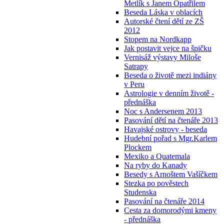
Metlík s Janem Opatřilem
Beseda Láska v oblacích
Autorské čtení dětí ze ZŠ
2012
Stopem na Nordkapp
Jak postavit vejce na špičku
Vernisáž výstavy Miloše
Satrapy
Beseda o životě mezi indiány
v Peru
Astrologie v denním životě -
přednáška
Noc s Andersenem 2013
Pasování dětí na čtenáře 2013
Havajské ostrovy - beseda
Hudební pořad s Mgr.Karlem
Plockem
Mexiko a Quatemala
Na ryby do Kanady
Besedy s Arnoštem Vašíčkem
Stezka po pověstech
Studenska
Pasování na čtenáře 2014
Cesta za domorodými kmeny
- přednáška