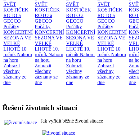
SVĚT
SVĚT
SVĚT
SVĚT
SVĚ
KOSTIČEK
KOSTIČEK
KOSTIČEK
KOSTIČEK
KOS
ROTO a
ROTO a
ROTO a
ROTO a
ROT
GECCO
GECCO
GECCO
GECCO
GE
Počátky
Počátky
Počátky
Počátky
Počá
KONCERTNÍ
KONCERTNÍ
KONCERTNÍ
KONCERTNÍ
KON
SEZONA VE
SEZONA VE
SEZONA VE
SEZONA VE
SEZ
VELKÉ
VELKÉ
VELKÉ
VELKÉ
VEL
LHOTĚ
10.
LHOTĚ
10.
LHOTĚ
10.
LHOTĚ
10.
LHO
ročník Nahoru
ročník Nahoru
ročník Nahoru
ročník Nahoru
ročn
na horu
na horu
na horu
na horu
na h
Zobrazit
Zobrazit
Zobrazit
Zobrazit
Zobr
všechny
všechny
všechny
všechny
všec
záznamy ze
záznamy ze
záznamy ze
záznamy ze
zázn
dne
dne
dne
dne
dne
Řešení životních situací
Jak vyřídit běžné životní situace