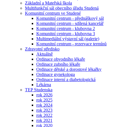
Základní a Mateřská škola
Multifunkční sál obecního úřadu Studená
Komunitní centrum ve Studené
Komunitní centrum - přednáškový sál
Komunitní centrum - sdílená kancelář
Komunitní centrum - klubovna 2
Komunitní centrum - klubovna 3
Multimediální výstavní sál (galerie)
Komunitní centrum - rezervace termínů
Zdravotní středisko
Aktuálně
Ordinace obvodního lékaře
Ordinace zubního lékaře
Ordinace dětské a dorostové lékařky
Ordinace gynekologa
Ordinace interní a diabetologická
Lékárna
TEP Studenska
rok 2026
rok 2025
rok 2024
rok 2023
rok 2022
rok 2021
rok 2020