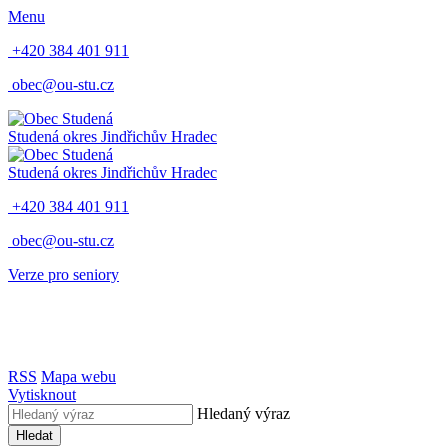
Menu
+420 384 401 911
obec@ou-stu.cz
Studená
okres Jindřichův Hradec
Studená
okres Jindřichův Hradec
+420 384 401 911
obec@ou-stu.cz
Verze pro seniory
RSS
Mapa webu
Vytisknout
Hledaný výraz
Hledat