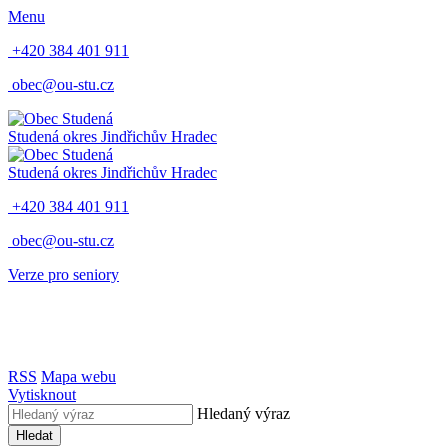
Menu
+420 384 401 911
obec@ou-stu.cz
Studená
okres Jindřichův Hradec
Studená
okres Jindřichův Hradec
+420 384 401 911
obec@ou-stu.cz
Verze pro seniory
RSS
Mapa webu
Vytisknout
Hledaný výraz
Hledat