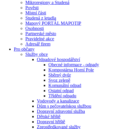
Mikroregiony a Studená
Pověsti
Místní části
Studená z letadla
Mapový PORTÁL MAPOTIP
Osobnosti
Partnerské město
Pravidelné akce
Adresář firem
Pro občany
Služby obce
Odpadové hospodářství
Obecné informace - odpady
Kompostárna Horní Pole
Sběrný dvůr
Svoz zeleně
Komunální odpad
Ostatní odpad
Třídění odpadu
Vodovody a kanalizace
Dům s pečovatelskou službou
Dopravní zdravotní služba
Dětské hřiště
Dopravní hřiště
Zprostředkované služby