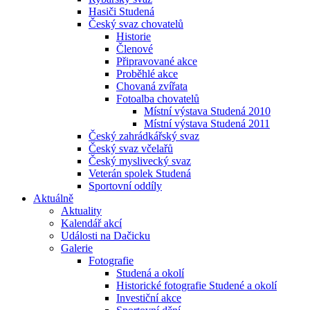
Hasiči Studená
Český svaz chovatelů
Historie
Členové
Připravované akce
Proběhlé akce
Chovaná zvířata
Fotoalba chovatelů
Místní výstava Studená 2010
Místní výstava Studená 2011
Český zahrádkářský svaz
Český svaz včelařů
Český myslivecký svaz
Veterán spolek Studená
Sportovní oddíly
Aktuálně
Aktuality
Kalendář akcí
Události na Dačicku
Galerie
Fotografie
Studená a okolí
Historické fotografie Studené a okolí
Investiční akce