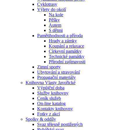
Cyklotrasy
Výlety do okolí
Na kole
Pěšky
Autem
S dětmi
Pamětihodnosti a příroda
Hrady a zámky
Koupání a relaxace
Církevní památky
Technické památky
Přírodní zajímavosti
Zimní sporty
Ubytování a stravování
Propagační materiály
Knihovna Vlasty Javořické
Výpůjční doba
Služby knihovny
Ceník služeb
On-line katalog
Kontakty knihovny
Fotky z akcí
Spolky & oddíly
Svaz tělesně postižených
Rybářský svaz