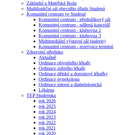
Základní a Mateřská škola
Multifunkční sál obecního úřadu Studená
Komunitní centrum ve Studené
Komunitní centrum - přednáškový sál
Komunitní centrum - sdílená kancelář
Komunitní centrum - klubovna 2
Komunitní centrum - klubovna 3
Multimediální výstavní sál (galerie)
Komunitní centrum - rezervace termínů
Zdravotní středisko
Aktuálně
Ordinace obvodního lékaře
Ordinace zubního lékaře
Ordinace dětské a dorostové lékařky
Ordinace gynekologa
Ordinace interní a diabetologická
Lékárna
TEP Studenska
rok 2026
rok 2025
rok 2024
rok 2023
rok 2022
rok 2021
rok 2020