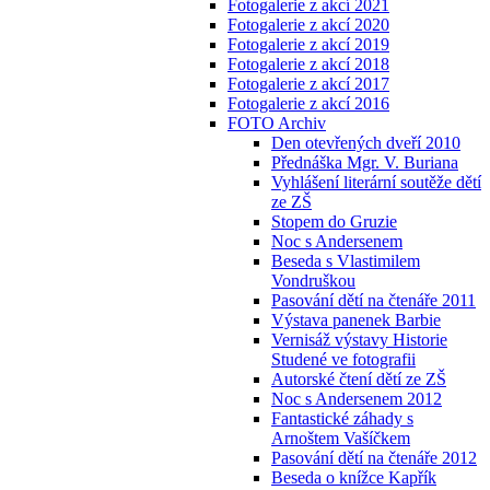
Fotogalerie z akcí 2021
Fotogalerie z akcí 2020
Fotogalerie z akcí 2019
Fotogalerie z akcí 2018
Fotogalerie z akcí 2017
Fotogalerie z akcí 2016
FOTO Archiv
Den otevřených dveří 2010
Přednáška Mgr. V. Buriana
Vyhlášení literární soutěže dětí
ze ZŠ
Stopem do Gruzie
Noc s Andersenem
Beseda s Vlastimilem
Vondruškou
Pasování dětí na čtenáře 2011
Výstava panenek Barbie
Vernisáž výstavy Historie
Studené ve fotografii
Autorské čtení dětí ze ZŠ
Noc s Andersenem 2012
Fantastické záhady s
Arnoštem Vašíčkem
Pasování dětí na čtenáře 2012
Beseda o knížce Kapřík