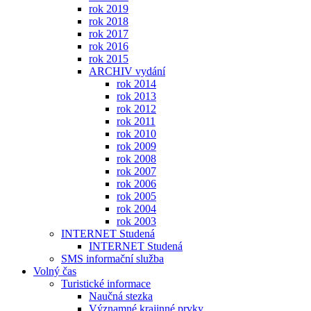
rok 2019
rok 2018
rok 2017
rok 2016
rok 2015
ARCHIV vydání
rok 2014
rok 2013
rok 2012
rok 2011
rok 2010
rok 2009
rok 2008
rok 2007
rok 2006
rok 2005
rok 2004
rok 2003
INTERNET Studená
INTERNET Studená
SMS informační služba
Volný čas
Turistické informace
Naučná stezka
Významné krajinné prvky