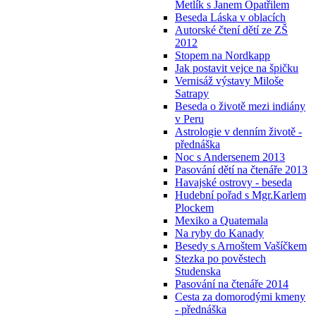
Metlík s Janem Opatřilem
Beseda Láska v oblacích
Autorské čtení dětí ze ZŠ
2012
Stopem na Nordkapp
Jak postavit vejce na špičku
Vernisáž výstavy Miloše
Satrapy
Beseda o životě mezi indiány
v Peru
Astrologie v denním životě -
přednáška
Noc s Andersenem 2013
Pasování dětí na čtenáře 2013
Havajské ostrovy - beseda
Hudební pořad s Mgr.Karlem
Plockem
Mexiko a Quatemala
Na ryby do Kanady
Besedy s Arnoštem Vašíčkem
Stezka po pověstech
Studenska
Pasování na čtenáře 2014
Cesta za domorodými kmeny
- přednáška