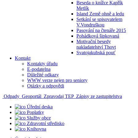
Beseda o knížce Kapřík
Metlík
Island Země ohně a ledu
Setkání se spisovatelem
V.Vondruškou
Pasování na čtenáře 2015
Pohádková šipkovaná
Motivační besedy
nakladatelství Thovt
Svatojakubská pouť
Kontakt
Kontakty úřadu
E-podatelna
Důležité odkazy
WWW verze nejen pro seniory
Otázky a odpovědi
Odpady
Geoportál
Zpravodaj TEP
Zápisy ze zastupitelstva
Úřední deska
Poplatky
Služby obce
Zdravotní středisko
Knihovna