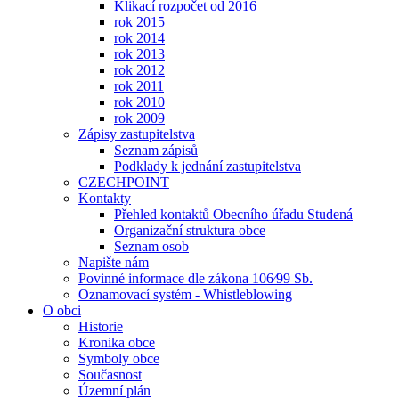
Klikací rozpočet od 2016
rok 2015
rok 2014
rok 2013
rok 2012
rok 2011
rok 2010
rok 2009
Zápisy zastupitelstva
Seznam zápisů
Podklady k jednání zastupitelstva
CZECHPOINT
Kontakty
Přehled kontaktů Obecního úřadu Studená
Organizační struktura obce
Seznam osob
Napište nám
Povinné informace dle zákona 106⁄99 Sb.
Oznamovací systém - Whistleblowing
O obci
Historie
Kronika obce
Symboly obce
Současnost
Územní plán