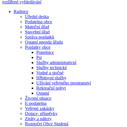
rozšířené vyhledávání
Radnice
Úřední deska
Podatelna obce
Matriční úřad
Stavební úřad
Správa poplatků
Ostatní agenda úřadu
Poplatky obce
Popelnice
Psi
Služby administrativní
Služby technické
Vodné a stočné
Hřbitovní služby
Užívání veřejného prostranství
Rekreační pobyt
Ostatní
Životní situace
E-podatelna
Veřejné zakázky
Dotace, příspěvky
Ztráty a nálezy
Rozpočet Obce Studená