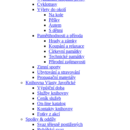
Cyklotrasy
Výlety do okolí
Na kole
Pěšky
Autem
S dětmi
Pamětihodnosti a příroda
Hrady a zámky
Koupání a relaxace
Církevní památky
Technické památky
Přírodní zajímavosti
Zimní sporty
Ubytování a stravování
Propagační materiály
Knihovna Vlasty Javořické
Výpůjční doba
Služby knihovny
Ceník služeb
On-line katalog
Kontakty knihovny
Fotky z akcí
Spolky & oddíly
Svaz tělesně postižených
Rybářský svaz