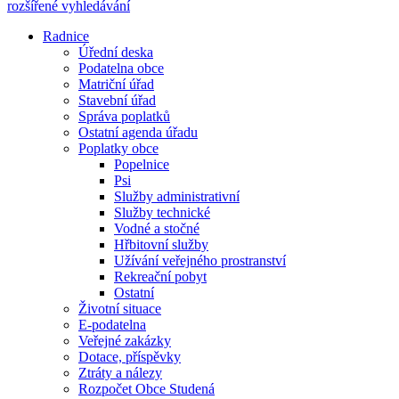
rozšířené vyhledávání
Radnice
Úřední deska
Podatelna obce
Matriční úřad
Stavební úřad
Správa poplatků
Ostatní agenda úřadu
Poplatky obce
Popelnice
Psi
Služby administrativní
Služby technické
Vodné a stočné
Hřbitovní služby
Užívání veřejného prostranství
Rekreační pobyt
Ostatní
Životní situace
E-podatelna
Veřejné zakázky
Dotace, příspěvky
Ztráty a nálezy
Rozpočet Obce Studená