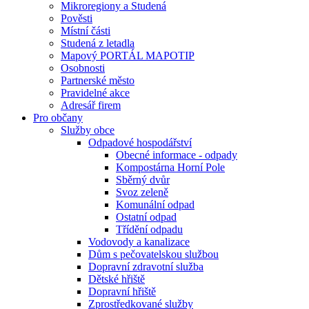
Mikroregiony a Studená
Pověsti
Místní části
Studená z letadla
Mapový PORTÁL MAPOTIP
Osobnosti
Partnerské město
Pravidelné akce
Adresář firem
Pro občany
Služby obce
Odpadové hospodářství
Obecné informace - odpady
Kompostárna Horní Pole
Sběrný dvůr
Svoz zeleně
Komunální odpad
Ostatní odpad
Třídění odpadu
Vodovody a kanalizace
Dům s pečovatelskou službou
Dopravní zdravotní služba
Dětské hřiště
Dopravní hřiště
Zprostředkované služby