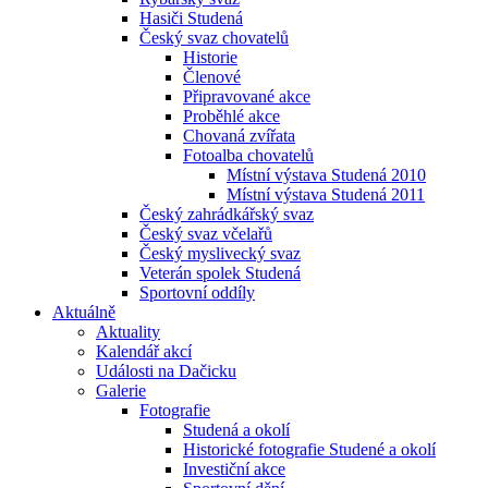
Hasiči Studená
Český svaz chovatelů
Historie
Členové
Připravované akce
Proběhlé akce
Chovaná zvířata
Fotoalba chovatelů
Místní výstava Studená 2010
Místní výstava Studená 2011
Český zahrádkářský svaz
Český svaz včelařů
Český myslivecký svaz
Veterán spolek Studená
Sportovní oddíly
Aktuálně
Aktuality
Kalendář akcí
Události na Dačicku
Galerie
Fotografie
Studená a okolí
Historické fotografie Studené a okolí
Investiční akce