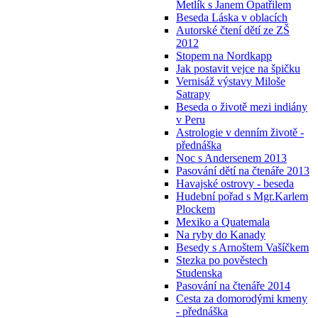
Metlík s Janem Opatřilem
Beseda Láska v oblacích
Autorské čtení dětí ze ZŠ
2012
Stopem na Nordkapp
Jak postavit vejce na špičku
Vernisáž výstavy Miloše
Satrapy
Beseda o životě mezi indiány
v Peru
Astrologie v denním životě -
přednáška
Noc s Andersenem 2013
Pasování dětí na čtenáře 2013
Havajské ostrovy - beseda
Hudební pořad s Mgr.Karlem
Plockem
Mexiko a Quatemala
Na ryby do Kanady
Besedy s Arnoštem Vašíčkem
Stezka po pověstech
Studenska
Pasování na čtenáře 2014
Cesta za domorodými kmeny
- přednáška