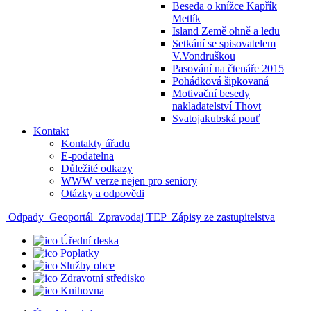
Beseda o knížce Kapřík
Metlík
Island Země ohně a ledu
Setkání se spisovatelem
V.Vondruškou
Pasování na čtenáře 2015
Pohádková šipkovaná
Motivační besedy
nakladatelství Thovt
Svatojakubská pouť
Kontakt
Kontakty úřadu
E-podatelna
Důležité odkazy
WWW verze nejen pro seniory
Otázky a odpovědi
Odpady
Geoportál
Zpravodaj TEP
Zápisy ze zastupitelstva
Úřední deska
Poplatky
Služby obce
Zdravotní středisko
Knihovna