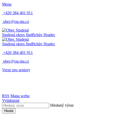
Menu
+420 384 401 911
obec@ou-stu.cz
Studená
okres Jindřichův Hradec
Studená
okres Jindřichův Hradec
+420 384 401 911
obec@ou-stu.cz
Verze pro seniory
RSS
Mapa webu
Vytisknout
Hledaný výraz
Hledat