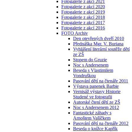
Fotogalerie z akcí 2021
Fotogalerie z akcí 2020
Fotogalerie z akcí 2019
Fotogalerie z akcí 2018
Fotogalerie z akcí 2017
Fotogalerie z akcí 2016
FOTO Archiv
Den otevřených dveří 2010
Přednáška Mgr. V. Buriana
Vyhlášení literární soutěže dětí
ze ZŠ
Stopem do Gruzie
Noc s Andersenem
Beseda s Vlastimilem
Vondruškou
Pasování dětí na čtenáře 2011
Výstava panenek Barbie
Vernisáž výstavy Historie
Studené ve fotografii
Autorské čtení dětí ze ZŠ
Noc s Andersenem 2012
Fantastické záhady s
Arnoštem Vašíčkem
Pasování dětí na čtenáře 2012
Beseda o knížce Kapřík