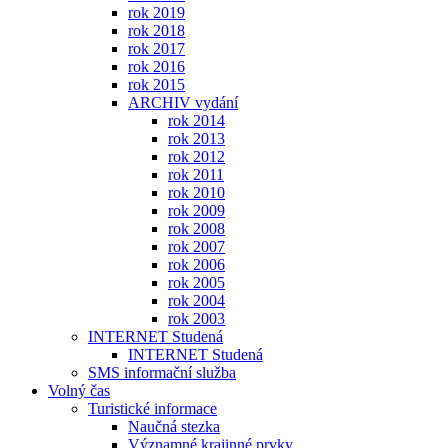
rok 2019
rok 2018
rok 2017
rok 2016
rok 2015
ARCHIV vydání
rok 2014
rok 2013
rok 2012
rok 2011
rok 2010
rok 2009
rok 2008
rok 2007
rok 2006
rok 2005
rok 2004
rok 2003
INTERNET Studená
INTERNET Studená
SMS informační služba
Volný čas
Turistické informace
Naučná stezka
Významné krajinné prvky