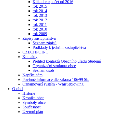
Klikací rozpočet od 2016
rok 2015
rok 2014
rok 2013
rok 2012
rok 2011
rok 2010
rok 2009
Zápisy zastupitelstva
Seznam zápisů
Podklady k jednání zastupitelstva
CZECHPOINT
Kontakty
Přehled kontaktů Obecního úřadu Studená
Organizační struktura obce
Seznam osob
Napište nám
Povinné informace dle zákona 106⁄99 Sb.
Oznamovací systém - Whistleblowing
O obci
Historie
Kronika obce
Symboly obce
Současnost
Územní plán