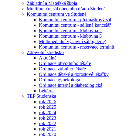
Základní a Mateřská škola
Multifunkční sál obecního úřadu Studená
Komunitní centrum ve Studené
Komunitní centrum - přednáškový sál
Komunitní centrum - sdílená kancelář
Komunitní centrum - klubovna 2
Komunitní centrum - klubovna 3
Multimediální výstavní sál (galerie)
Komunitní centrum - rezervace termínů
Zdravotní středisko
Aktuálně
Ordinace obvodního lékaře
Ordinace zubního lékaře
Ordinace dětské a dorostové lékařky
Ordinace gynekologa
Ordinace interní a diabetologická
Lékárna
TEP Studenska
rok 2026
rok 2025
rok 2024
rok 2023
rok 2022
rok 2021
rok 2020