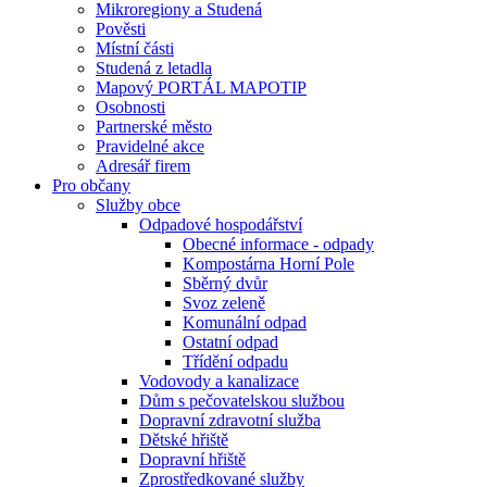
Mikroregiony a Studená
Pověsti
Místní části
Studená z letadla
Mapový PORTÁL MAPOTIP
Osobnosti
Partnerské město
Pravidelné akce
Adresář firem
Pro občany
Služby obce
Odpadové hospodářství
Obecné informace - odpady
Kompostárna Horní Pole
Sběrný dvůr
Svoz zeleně
Komunální odpad
Ostatní odpad
Třídění odpadu
Vodovody a kanalizace
Dům s pečovatelskou službou
Dopravní zdravotní služba
Dětské hřiště
Dopravní hřiště
Zprostředkované služby