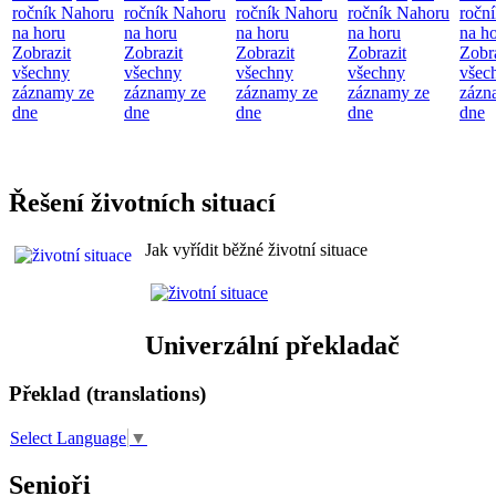
ročník Nahoru
ročník Nahoru
ročník Nahoru
ročník Nahoru
ročn
na horu
na horu
na horu
na horu
na h
Zobrazit
Zobrazit
Zobrazit
Zobrazit
Zobr
všechny
všechny
všechny
všechny
všec
záznamy ze
záznamy ze
záznamy ze
záznamy ze
zázn
dne
dne
dne
dne
dne
Řešení životních situací
Jak vyřídit běžné životní situace
Univerzální překladač
Překlad (translations)
Select Language
▼
Senioři