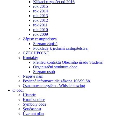
Klikací rozpočet od 2016
rok 2015
rok 2014
rok 2013
rok 2012
rok 2011
rok 2010
rok 2009
Zápisy zastupitelstva
Seznam zápisů
Podklady k jednání zastupitelstva
CZECHPOINT
Kontakty
Přehled kontaktů Obecního úřadu Studená
Organizační struktura obce
Seznam osob
Napište nám
Povinné informace dle zákona 106⁄99 Sb.
Oznamovací systém - Whistleblowing
O obci
Historie
Kronika obce
Symboly obce
Současnost
Územní plán