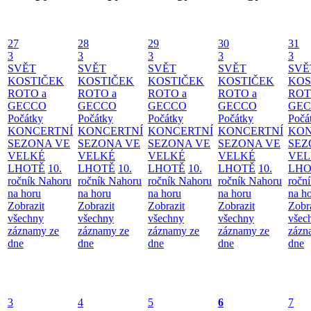
27
28
29
30
31
3
3
3
3
3
SVĚT
SVĚT
SVĚT
SVĚT
SVĚ
KOSTIČEK
KOSTIČEK
KOSTIČEK
KOSTIČEK
KOS
ROTO a
ROTO a
ROTO a
ROTO a
ROT
GECCO
GECCO
GECCO
GECCO
GE
Počátky
Počátky
Počátky
Počátky
Počá
KONCERTNÍ
KONCERTNÍ
KONCERTNÍ
KONCERTNÍ
KON
SEZONA VE
SEZONA VE
SEZONA VE
SEZONA VE
SEZ
VELKÉ
VELKÉ
VELKÉ
VELKÉ
VEL
LHOTĚ
10.
LHOTĚ
10.
LHOTĚ
10.
LHOTĚ
10.
LHO
ročník Nahoru
ročník Nahoru
ročník Nahoru
ročník Nahoru
ročn
na horu
na horu
na horu
na horu
na h
Zobrazit
Zobrazit
Zobrazit
Zobrazit
Zobr
všechny
všechny
všechny
všechny
všec
záznamy ze
záznamy ze
záznamy ze
záznamy ze
zázn
dne
dne
dne
dne
dne
3
4
5
6
7