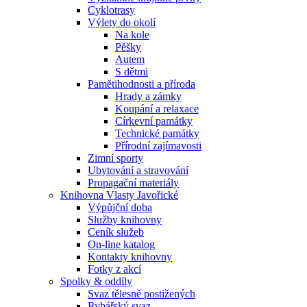
Cyklotrasy
Výlety do okolí
Na kole
Pěšky
Autem
S dětmi
Pamětihodnosti a příroda
Hrady a zámky
Koupání a relaxace
Církevní památky
Technické památky
Přírodní zajímavosti
Zimní sporty
Ubytování a stravování
Propagační materiály
Knihovna Vlasty Javořické
Výpůjční doba
Služby knihovny
Ceník služeb
On-line katalog
Kontakty knihovny
Fotky z akcí
Spolky & oddíly
Svaz tělesně postižených
Rybářský svaz