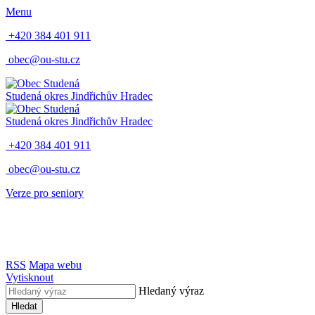
Menu
+420 384 401 911
obec@ou-stu.cz
Studená
okres Jindřichův Hradec
Studená
okres Jindřichův Hradec
+420 384 401 911
obec@ou-stu.cz
Verze pro seniory
RSS
Mapa webu
Vytisknout
Hledaný výraz
Hledat