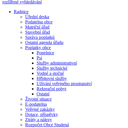
rozšířené vyhledávání
Radnice
Úřední deska
Podatelna obce
Matriční úřad
Stavební úřad
Správa poplatků
Ostatní agenda úřadu
Poplatky obce
Popelnice
Psi
Služby administrativní
Služby technické
Vodné a stočné
Hřbitovní služby
Užívání veřejného prostranství
Rekreační pobyt
Ostatní
Životní situace
E-podatelna
Veřejné zakázky
Dotace, příspěvky
Ztráty a nálezy
Rozpočet Obce Studená