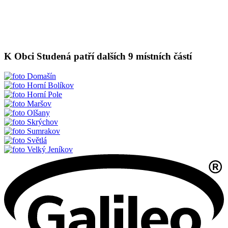
K Obci Studená patří dalších 9 místních částí
Domašín
Horní Bolíkov
Horní Pole
Maršov
Olšany
Skrýchov
Sumrakov
Světlá
Velký Jeníkov