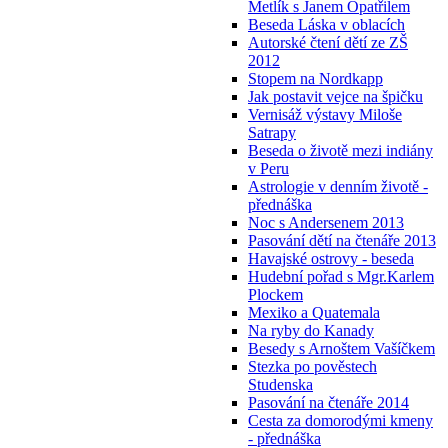
Metlík s Janem Opatřilem
Beseda Láska v oblacích
Autorské čtení dětí ze ZŠ
2012
Stopem na Nordkapp
Jak postavit vejce na špičku
Vernisáž výstavy Miloše
Satrapy
Beseda o životě mezi indiány
v Peru
Astrologie v denním životě -
přednáška
Noc s Andersenem 2013
Pasování dětí na čtenáře 2013
Havajské ostrovy - beseda
Hudební pořad s Mgr.Karlem
Plockem
Mexiko a Quatemala
Na ryby do Kanady
Besedy s Arnoštem Vašíčkem
Stezka po pověstech
Studenska
Pasování na čtenáře 2014
Cesta za domorodými kmeny
- přednáška