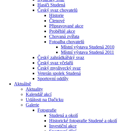
Hasiči Studená
Český svaz chovatelů
Historie
Členové
Připravované akce
Proběhlé akce
Chovaná zvířata
Fotoalba chovatelů
Místní výstava Studená 2010
Místní výstava Studená 2011
Český zahrádkářský svaz
Český svaz včelařů
Český myslivecký svaz
Veterán spolek Studená
Sportovní oddíly
Aktuálně
Aktuality
Kalendář akcí
Události na Dačicku
Galerie
Fotografie
Studená a okolí
Historické fotografie Studené a okolí
Investiční akce