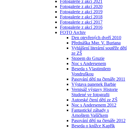
Fotogalerie z akcí 2021
Fotogalerie z akcí 2020
Fotogalerie z akcí 2019
Fotogalerie z akcí 2018
Fotogalerie z akcí 2017
Fotogalerie z akcí 2016
FOTO Archiv
Den otevřených dveří 2010
Přednáška Mgr. V. Buriana
Vyhlášení literární soutěže dětí
ze ZŠ
Stopem do Gruzie
Noc s Andersenem
Beseda s Vlastimilem
Vondruškou
Pasování dětí na čtenáře 2011
Výstava panenek Barbie
Vernisáž výstavy Historie
Studené ve fotografii
Autorské čtení dětí ze ZŠ
Noc s Andersenem 2012
Fantastické záhady s
Arnoštem Vašíčkem
Pasování dětí na čtenáře 2012
Beseda o knížce Kapřík