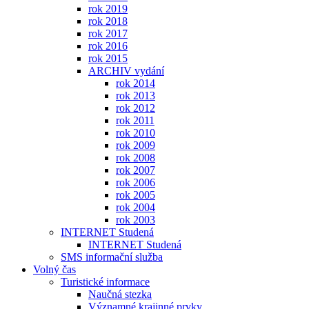
rok 2019
rok 2018
rok 2017
rok 2016
rok 2015
ARCHIV vydání
rok 2014
rok 2013
rok 2012
rok 2011
rok 2010
rok 2009
rok 2008
rok 2007
rok 2006
rok 2005
rok 2004
rok 2003
INTERNET Studená
INTERNET Studená
SMS informační služba
Volný čas
Turistické informace
Naučná stezka
Významné krajinné prvky