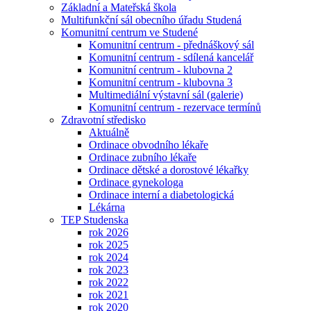
Základní a Mateřská škola
Multifunkční sál obecního úřadu Studená
Komunitní centrum ve Studené
Komunitní centrum - přednáškový sál
Komunitní centrum - sdílená kancelář
Komunitní centrum - klubovna 2
Komunitní centrum - klubovna 3
Multimediální výstavní sál (galerie)
Komunitní centrum - rezervace termínů
Zdravotní středisko
Aktuálně
Ordinace obvodního lékaře
Ordinace zubního lékaře
Ordinace dětské a dorostové lékařky
Ordinace gynekologa
Ordinace interní a diabetologická
Lékárna
TEP Studenska
rok 2026
rok 2025
rok 2024
rok 2023
rok 2022
rok 2021
rok 2020