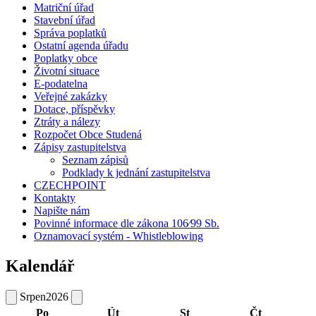
Matriční úřad
Stavební úřad
Správa poplatků
Ostatní agenda úřadu
Poplatky obce
Životní situace
E-podatelna
Veřejné zakázky
Dotace, příspěvky
Ztráty a nálezy
Rozpočet Obce Studená
Zápisy zastupitelstva
Seznam zápisů
Podklady k jednání zastupitelstva
CZECHPOINT
Kontakty
Napište nám
Povinné informace dle zákona 106⁄99 Sb.
Oznamovací systém - Whistleblowing
Kalendář
Srpen
2026
Po
Út
St
Čt