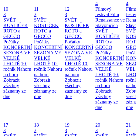
4
4
10
11
12
Filmový
Film
3
3
3
festival Film
festi
SVĚT
SVĚT
SVĚT
Renaissance ve
Rena
KOSTIČEK
KOSTIČEK
KOSTIČEK
Slavonicích
Slav
ROTO a
ROTO a
ROTO a
SVĚT
SVĚ
GECCO
GECCO
GECCO
KOSTIČEK
KOS
Počátky
Počátky
Počátky
ROTO a
ROT
KONCERTNÍ
KONCERTNÍ
KONCERTNÍ
GECCO
GE
SEZONA VE
SEZONA VE
SEZONA VE
Počátky
Počá
VELKÉ
VELKÉ
VELKÉ
KONCERTNÍ
KON
LHOTĚ
10.
LHOTĚ
10.
LHOTĚ
10.
SEZONA VE
SEZ
ročník Nahoru
ročník Nahoru
ročník Nahoru
VELKÉ
VEL
na horu
na horu
na horu
LHOTĚ
10.
LHO
Zobrazit
Zobrazit
Zobrazit
ročník Nahoru
ročn
všechny
všechny
všechny
na horu
na h
záznamy ze
záznamy ze
záznamy ze
Zobrazit
Zobr
dne
dne
dne
všechny
všec
záznamy ze
zázn
dne
dne
17
18
19
20
21
3
3
3
3
3
SVĚT
SVĚT
SVĚT
SVĚT
SVĚ