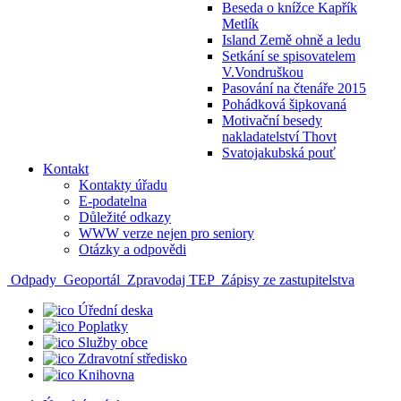
Beseda o knížce Kapřík
Metlík
Island Země ohně a ledu
Setkání se spisovatelem
V.Vondruškou
Pasování na čtenáře 2015
Pohádková šipkovaná
Motivační besedy
nakladatelství Thovt
Svatojakubská pouť
Kontakt
Kontakty úřadu
E-podatelna
Důležité odkazy
WWW verze nejen pro seniory
Otázky a odpovědi
Odpady
Geoportál
Zpravodaj TEP
Zápisy ze zastupitelstva
Úřední deska
Poplatky
Služby obce
Zdravotní středisko
Knihovna