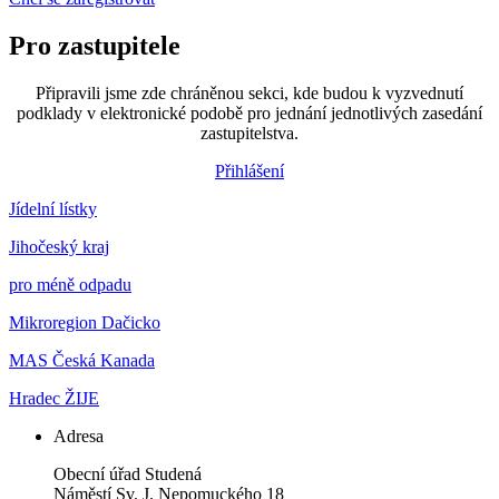
Pro zastupitele
Připravili jsme zde chráněnou sekci, kde budou k vyzvednutí
podklady v elektronické podobě pro jednání jednotlivých zasedání
zastupitelstva.
Přihlášení
Jídelní lístky
Jihočeský kraj
pro méně odpadu
Mikroregion Dačicko
MAS Česká Kanada
Hradec ŽIJE
Adresa
Obecní úřad Studená
Náměstí Sv. J. Nepomuckého 18