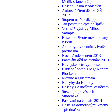
Metlík s Janem Opatřilem
Beseda Láska v oblacích
Autorské čtení dětí ze ZŠ
2012
Stopem na Nordkapp
Jak postavit vejce na špičku
Vernisáž výstavy Miloše
Satrapy
Beseda o životě mezi indiány
v Peru
Astrologie v denním životě -
přednáška
Noc s Andersenem 2013
Pasování dětí na čtenáře 2013
Havajské ostrovy - beseda
Hudební pořad s Mgr.Karlem
Plockem
Mexiko a Quatemala
Na ryby do Kanady
Besedy s Arnoštem Vašíčkem
Stezka po pověstech
Studenska
Pasování na čtenáře 2014
Cesta za domorodými kmeny
- přednáška