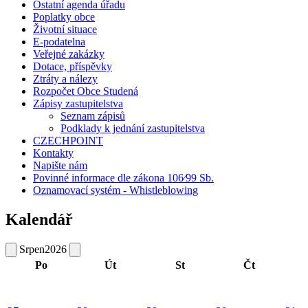
Ostatní agenda úřadu
Poplatky obce
Životní situace
E-podatelna
Veřejné zakázky
Dotace, příspěvky
Ztráty a nálezy
Rozpočet Obce Studená
Zápisy zastupitelstva
Seznam zápisů
Podklady k jednání zastupitelstva
CZECHPOINT
Kontakty
Napište nám
Povinné informace dle zákona 106⁄99 Sb.
Oznamovací systém - Whistleblowing
Kalendář
Srpen
2026
Po
Út
St
Čt