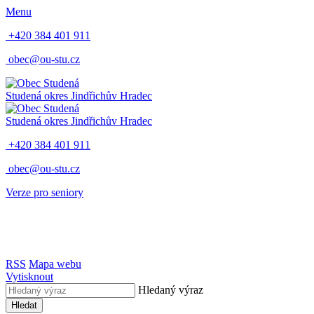
Menu
+420 384 401 911
obec@ou-stu.cz
Studená
okres Jindřichův Hradec
Studená
okres Jindřichův Hradec
+420 384 401 911
obec@ou-stu.cz
Verze pro seniory
RSS
Mapa webu
Vytisknout
Hledaný výraz
Hledat