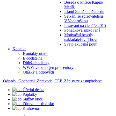
Beseda o knížce Kapřík
Metlík
Island Země ohně a ledu
Setkání se spisovatelem
V.Vondruškou
Pasování na čtenáře 2015
Pohádková šipkovaná
Motivační besedy
nakladatelství Thovt
Svatojakubská pouť
Kontakt
Kontakty úřadu
E-podatelna
Důležité odkazy
WWW verze nejen pro seniory
Otázky a odpovědi
Odpady
Geoportál
Zpravodaj TEP
Zápisy ze zastupitelstva
Úřední deska
Poplatky
Služby obce
Zdravotní středisko
Knihovna