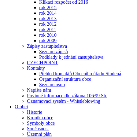
Klikací rozpočet od 2016
rok 2015
rok 2014
rok 2013
rok 2012
rok 2011
rok 2010
rok 2009
Zápisy zastupitelstva
Seznam zápisů
Podklady k jednání zastupitelstva
CZECHPOINT
Kontakty
Přehled kontaktů Obecního úřadu Studená
Organizační struktura obce
Seznam osob
Napište nám
Povinné informace dle zákona 106⁄99 Sb.
Oznamovací systém - Whistleblowing
O obci
Historie
Kronika obce
Symboly obce
Současnost
Územní plán