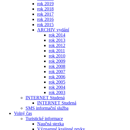
rok 2019
rok 2018
rok 2017
rok 2016
rok 2015
ARCHIV vydání
rok 2014
rok 2013
rok 2012
rok 2011
rok 2010
rok 2009
rok 2008
rok 2007
rok 2006
rok 2005
rok 2004
rok 2003
INTERNET Studená
INTERNET Studená
SMS informační služba
Volný čas
Turistické informace
Naučná stezka
Významné krajinné prvky