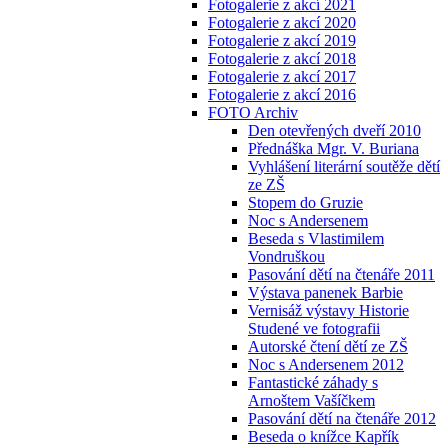
Fotogalerie z akcí 2021
Fotogalerie z akcí 2020
Fotogalerie z akcí 2019
Fotogalerie z akcí 2018
Fotogalerie z akcí 2017
Fotogalerie z akcí 2016
FOTO Archiv
Den otevřených dveří 2010
Přednáška Mgr. V. Buriana
Vyhlášení literární soutěže dětí
ze ZŠ
Stopem do Gruzie
Noc s Andersenem
Beseda s Vlastimilem
Vondruškou
Pasování dětí na čtenáře 2011
Výstava panenek Barbie
Vernisáž výstavy Historie
Studené ve fotografii
Autorské čtení dětí ze ZŠ
Noc s Andersenem 2012
Fantastické záhady s
Arnoštem Vašíčkem
Pasování dětí na čtenáře 2012
Beseda o knížce Kapřík