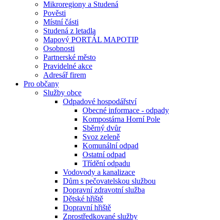
Mikroregiony a Studená
Pověsti
Místní části
Studená z letadla
Mapový PORTÁL MAPOTIP
Osobnosti
Partnerské město
Pravidelné akce
Adresář firem
Pro občany
Služby obce
Odpadové hospodářství
Obecné informace - odpady
Kompostárna Horní Pole
Sběrný dvůr
Svoz zeleně
Komunální odpad
Ostatní odpad
Třídění odpadu
Vodovody a kanalizace
Dům s pečovatelskou službou
Dopravní zdravotní služba
Dětské hřiště
Dopravní hřiště
Zprostředkované služby