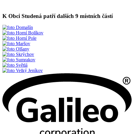
K Obci Studená patří dalších 9 místních částí
Domašín
Horní Bolíkov
Horní Pole
Maršov
Olšany
Skrýchov
Sumrakov
Světlá
Velký Jeníkov