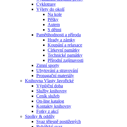
Cyklotrasy
Výlety do okolí
Na kole
Pěšky
Autem
S dětmi
Pamětihodnosti a příroda
Hrady a zámky
Koupání a relaxace
Církevní památky
Technické památky
Přírodní zajímavosti
Zimní sporty
Ubytování a stravování
Propagační materiály
Knihovna Vlasty Javořické
Výpůjční doba
Služby knihovny
Ceník služeb
On-line katalog
Kontakty knihovny
Fotky z akcí
Spolky & oddíly
Svaz tělesně postižených
Rybářský svaz