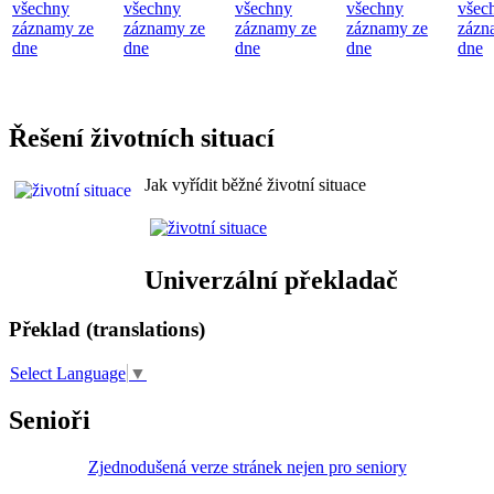
všechny
všechny
všechny
všechny
všec
záznamy ze
záznamy ze
záznamy ze
záznamy ze
zázn
dne
dne
dne
dne
dne
Řešení životních situací
Jak vyřídit běžné životní situace
Univerzální překladač
Překlad (translations)
Select Language
▼
Senioři
Zjednodušená verze stránek nejen pro seniory