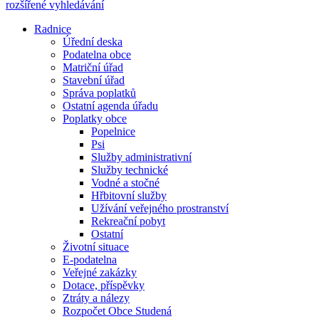
rozšířené vyhledávání
Radnice
Úřední deska
Podatelna obce
Matriční úřad
Stavební úřad
Správa poplatků
Ostatní agenda úřadu
Poplatky obce
Popelnice
Psi
Služby administrativní
Služby technické
Vodné a stočné
Hřbitovní služby
Užívání veřejného prostranství
Rekreační pobyt
Ostatní
Životní situace
E-podatelna
Veřejné zakázky
Dotace, příspěvky
Ztráty a nálezy
Rozpočet Obce Studená