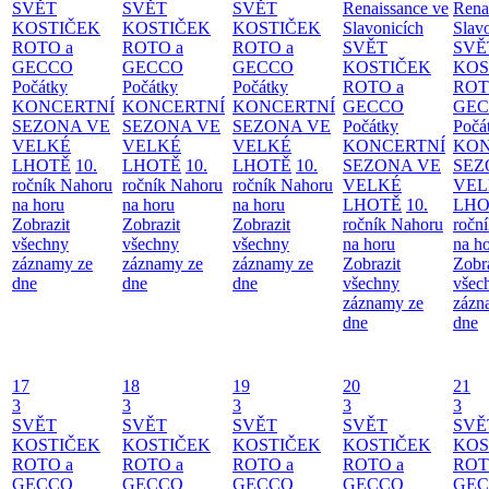
SVĚT
SVĚT
SVĚT
Renaissance ve
Rena
KOSTIČEK
KOSTIČEK
KOSTIČEK
Slavonicích
Slav
ROTO a
ROTO a
ROTO a
SVĚT
SVĚ
GECCO
GECCO
GECCO
KOSTIČEK
KOS
Počátky
Počátky
Počátky
ROTO a
ROT
KONCERTNÍ
KONCERTNÍ
KONCERTNÍ
GECCO
GE
SEZONA VE
SEZONA VE
SEZONA VE
Počátky
Počá
VELKÉ
VELKÉ
VELKÉ
KONCERTNÍ
KON
LHOTĚ
10.
LHOTĚ
10.
LHOTĚ
10.
SEZONA VE
SEZ
ročník Nahoru
ročník Nahoru
ročník Nahoru
VELKÉ
VEL
na horu
na horu
na horu
LHOTĚ
10.
LHO
Zobrazit
Zobrazit
Zobrazit
ročník Nahoru
ročn
všechny
všechny
všechny
na horu
na h
záznamy ze
záznamy ze
záznamy ze
Zobrazit
Zobr
dne
dne
dne
všechny
všec
záznamy ze
zázn
dne
dne
17
18
19
20
21
3
3
3
3
3
SVĚT
SVĚT
SVĚT
SVĚT
SVĚ
KOSTIČEK
KOSTIČEK
KOSTIČEK
KOSTIČEK
KOS
ROTO a
ROTO a
ROTO a
ROTO a
ROT
GECCO
GECCO
GECCO
GECCO
GE