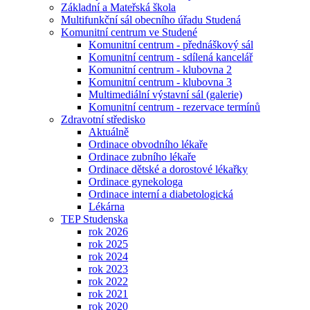
Základní a Mateřská škola
Multifunkční sál obecního úřadu Studená
Komunitní centrum ve Studené
Komunitní centrum - přednáškový sál
Komunitní centrum - sdílená kancelář
Komunitní centrum - klubovna 2
Komunitní centrum - klubovna 3
Multimediální výstavní sál (galerie)
Komunitní centrum - rezervace termínů
Zdravotní středisko
Aktuálně
Ordinace obvodního lékaře
Ordinace zubního lékaře
Ordinace dětské a dorostové lékařky
Ordinace gynekologa
Ordinace interní a diabetologická
Lékárna
TEP Studenska
rok 2026
rok 2025
rok 2024
rok 2023
rok 2022
rok 2021
rok 2020