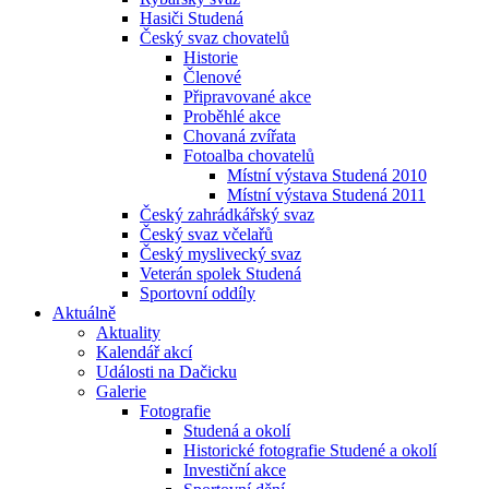
Hasiči Studená
Český svaz chovatelů
Historie
Členové
Připravované akce
Proběhlé akce
Chovaná zvířata
Fotoalba chovatelů
Místní výstava Studená 2010
Místní výstava Studená 2011
Český zahrádkářský svaz
Český svaz včelařů
Český myslivecký svaz
Veterán spolek Studená
Sportovní oddíly
Aktuálně
Aktuality
Kalendář akcí
Události na Dačicku
Galerie
Fotografie
Studená a okolí
Historické fotografie Studené a okolí
Investiční akce