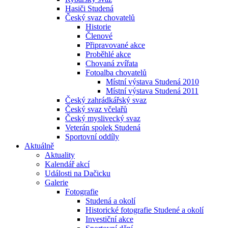
Hasiči Studená
Český svaz chovatelů
Historie
Členové
Připravované akce
Proběhlé akce
Chovaná zvířata
Fotoalba chovatelů
Místní výstava Studená 2010
Místní výstava Studená 2011
Český zahrádkářský svaz
Český svaz včelařů
Český myslivecký svaz
Veterán spolek Studená
Sportovní oddíly
Aktuálně
Aktuality
Kalendář akcí
Události na Dačicku
Galerie
Fotografie
Studená a okolí
Historické fotografie Studené a okolí
Investiční akce