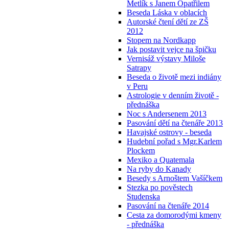
Metlík s Janem Opatřilem
Beseda Láska v oblacích
Autorské čtení dětí ze ZŠ
2012
Stopem na Nordkapp
Jak postavit vejce na špičku
Vernisáž výstavy Miloše
Satrapy
Beseda o životě mezi indiány
v Peru
Astrologie v denním životě -
přednáška
Noc s Andersenem 2013
Pasování dětí na čtenáře 2013
Havajské ostrovy - beseda
Hudební pořad s Mgr.Karlem
Plockem
Mexiko a Quatemala
Na ryby do Kanady
Besedy s Arnoštem Vašíčkem
Stezka po pověstech
Studenska
Pasování na čtenáře 2014
Cesta za domorodými kmeny
- přednáška