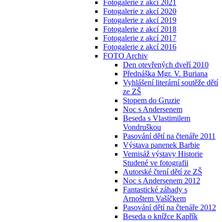
Fotogalerie z akcí 2021
Fotogalerie z akcí 2020
Fotogalerie z akcí 2019
Fotogalerie z akcí 2018
Fotogalerie z akcí 2017
Fotogalerie z akcí 2016
FOTO Archiv
Den otevřených dveří 2010
Přednáška Mgr. V. Buriana
Vyhlášení literární soutěže dětí
ze ZŠ
Stopem do Gruzie
Noc s Andersenem
Beseda s Vlastimilem
Vondruškou
Pasování dětí na čtenáře 2011
Výstava panenek Barbie
Vernisáž výstavy Historie
Studené ve fotografii
Autorské čtení dětí ze ZŠ
Noc s Andersenem 2012
Fantastické záhady s
Arnoštem Vašíčkem
Pasování dětí na čtenáře 2012
Beseda o knížce Kapřík