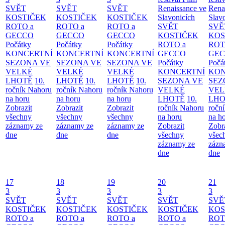
SVĚT
SVĚT
SVĚT
Renaissance ve
Rena
KOSTIČEK
KOSTIČEK
KOSTIČEK
Slavonicích
Slav
ROTO a
ROTO a
ROTO a
SVĚT
SVĚ
GECCO
GECCO
GECCO
KOSTIČEK
KOS
Počátky
Počátky
Počátky
ROTO a
ROT
KONCERTNÍ
KONCERTNÍ
KONCERTNÍ
GECCO
GE
SEZONA VE
SEZONA VE
SEZONA VE
Počátky
Počá
VELKÉ
VELKÉ
VELKÉ
KONCERTNÍ
KON
LHOTĚ
10.
LHOTĚ
10.
LHOTĚ
10.
SEZONA VE
SEZ
ročník Nahoru
ročník Nahoru
ročník Nahoru
VELKÉ
VEL
na horu
na horu
na horu
LHOTĚ
10.
LHO
Zobrazit
Zobrazit
Zobrazit
ročník Nahoru
ročn
všechny
všechny
všechny
na horu
na h
záznamy ze
záznamy ze
záznamy ze
Zobrazit
Zobr
dne
dne
dne
všechny
všec
záznamy ze
zázn
dne
dne
17
18
19
20
21
3
3
3
3
3
SVĚT
SVĚT
SVĚT
SVĚT
SVĚ
KOSTIČEK
KOSTIČEK
KOSTIČEK
KOSTIČEK
KOS
ROTO a
ROTO a
ROTO a
ROTO a
ROT