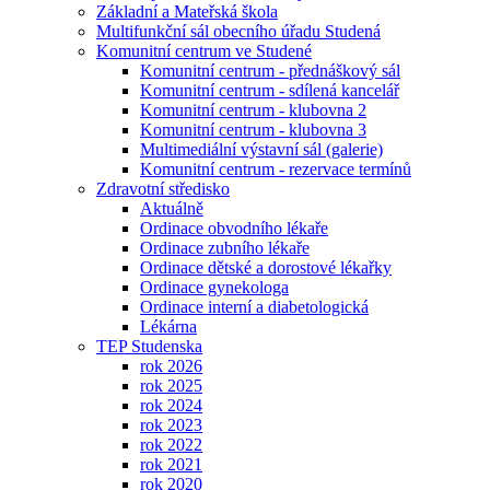
Základní a Mateřská škola
Multifunkční sál obecního úřadu Studená
Komunitní centrum ve Studené
Komunitní centrum - přednáškový sál
Komunitní centrum - sdílená kancelář
Komunitní centrum - klubovna 2
Komunitní centrum - klubovna 3
Multimediální výstavní sál (galerie)
Komunitní centrum - rezervace termínů
Zdravotní středisko
Aktuálně
Ordinace obvodního lékaře
Ordinace zubního lékaře
Ordinace dětské a dorostové lékařky
Ordinace gynekologa
Ordinace interní a diabetologická
Lékárna
TEP Studenska
rok 2026
rok 2025
rok 2024
rok 2023
rok 2022
rok 2021
rok 2020