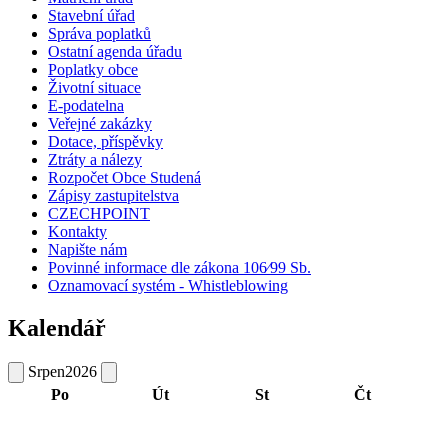
Stavební úřad
Správa poplatků
Ostatní agenda úřadu
Poplatky obce
Životní situace
E-podatelna
Veřejné zakázky
Dotace, příspěvky
Ztráty a nálezy
Rozpočet Obce Studená
Zápisy zastupitelstva
CZECHPOINT
Kontakty
Napište nám
Povinné informace dle zákona 106⁄99 Sb.
Oznamovací systém - Whistleblowing
Kalendář
Srpen
2026
Po
Út
St
Čt