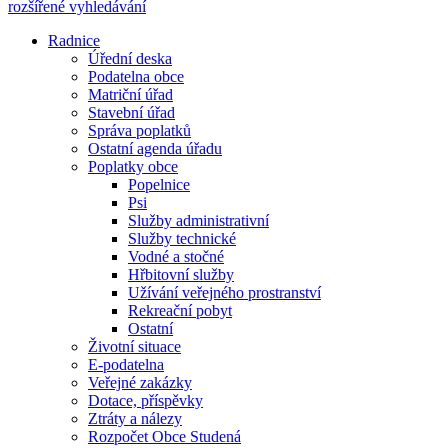
rozšířené vyhledávání
Radnice
Úřední deska
Podatelna obce
Matriční úřad
Stavební úřad
Správa poplatků
Ostatní agenda úřadu
Poplatky obce
Popelnice
Psi
Služby administrativní
Služby technické
Vodné a stočné
Hřbitovní služby
Užívání veřejného prostranství
Rekreační pobyt
Ostatní
Životní situace
E-podatelna
Veřejné zakázky
Dotace, příspěvky
Ztráty a nálezy
Rozpočet Obce Studená