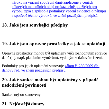
nároku na vrácení spotřební daně zaplacené v cenách
některých minerálních olejů prokazatelně použitých pro
výrobu tepla a způsob a podmínky vedení evidence o nákupu
a spotřebě těchto výrobků, ve znění pozdějších předpisů
18. Jaké jsou související předpisy
19. Jaké jsou opravné prostředky a jak se uplatňují
Opravné prostředky mohou být uplatněny vůči rozhodnutím správce
daně (mj. např. platebním výměrům), vydaným v daňovém řízení.
Podmínky pro jejich uplatnění stanovuje
zákon č. 280/2009 Sb.,
daňový řád, ve znění pozdějších předpisů
.
20. Jaké sankce mohou být uplatněny v případě
nedodržení povinností
Sankce nejsou stanoveny.
21. Nejčastější dotazy