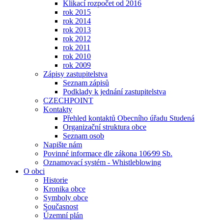
Klikací rozpočet od 2016
rok 2015
rok 2014
rok 2013
rok 2012
rok 2011
rok 2010
rok 2009
Zápisy zastupitelstva
Seznam zápisů
Podklady k jednání zastupitelstva
CZECHPOINT
Kontakty
Přehled kontaktů Obecního úřadu Studená
Organizační struktura obce
Seznam osob
Napište nám
Povinné informace dle zákona 106⁄99 Sb.
Oznamovací systém - Whistleblowing
O obci
Historie
Kronika obce
Symboly obce
Současnost
Územní plán