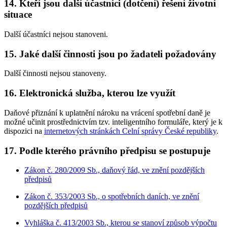
14. Kteří jsou další účastníci (dotčení) řešení životní
situace
Další účastníci nejsou stanoveni.
15. Jaké další činnosti jsou po žadateli požadovány
Další činnosti nejsou stanoveny.
16. Elektronická služba, kterou lze využít
Daňové přiznání k uplatnění nároku na vrácení spotřební daně je
možné učinit prostřednictvím tzv. inteligentního formuláře, který je k
dispozici na
internetových stránkách Celní správy České republiky
.
17. Podle kterého právního předpisu se postupuje
Zákon č. 280/2009 Sb., daňový řád, ve znění pozdějších
předpisů
Zákon č. 353/2003 Sb., o spotřebních daních, ve znění
pozdějších předpisů
Vyhláška č. 413/2003 Sb., kterou se stanoví způsob výpočtu