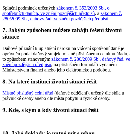
Splnění podmínek určených
zákonem č. 353/2003 Sb., o
spotřebních daních, ve znění pozdějších předpisů
, a
zákonem č.
280/2009 Sb., daňový řád, ve znění pozdějších předpisů
.
7. Jakým způsobem můžete zahájit řešení životní
situace
Daňové přiznání k uplatnění nároku na vrácení spotřební daně je
oprávněn podat daňový subjekt místně příslušnému celnímu úřadu, a
to způsobem stanoveným
zákonem č. 280/2009 Sb., daňový řád, ve
znění pozdějších předpisů
, na příslušném formuláři vydaném
Ministerstvem financí anebo jeho elektronickou podobou.
8. Na které instituci životní situaci řešit
Místně příslušný celní úřad
(daňové oddělení), určený dle sídla u
právnické osoby anebo dle místa pobytu u fyzické osoby.
9. Kde, s kým a kdy životní situaci řešit
10. Jaké doklady je nutné mít s sebou