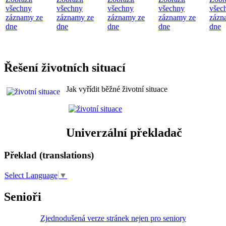
všechny
všechny
všechny
všechny
všec
záznamy ze
záznamy ze
záznamy ze
záznamy ze
zázn
dne
dne
dne
dne
dne
Řešení životních situací
Jak vyřídit běžné životní situace
Univerzální překladač
Překlad (translations)
Select Language
▼
Senioři
Zjednodušená verze stránek nejen pro seniory