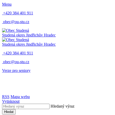
Menu
+420 384 401 911
obec@ou-stu.cz
Studená
okres Jindřichův Hradec
Studená
okres Jindřichův Hradec
+420 384 401 911
obec@ou-stu.cz
Verze pro seniory
RSS
Mapa webu
Vytisknout
Hledaný výraz
Hledat