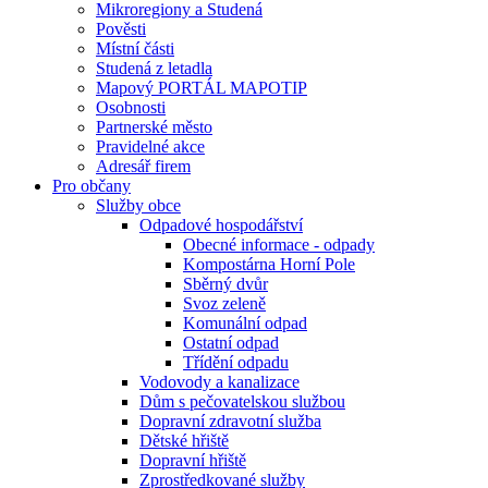
Mikroregiony a Studená
Pověsti
Místní části
Studená z letadla
Mapový PORTÁL MAPOTIP
Osobnosti
Partnerské město
Pravidelné akce
Adresář firem
Pro občany
Služby obce
Odpadové hospodářství
Obecné informace - odpady
Kompostárna Horní Pole
Sběrný dvůr
Svoz zeleně
Komunální odpad
Ostatní odpad
Třídění odpadu
Vodovody a kanalizace
Dům s pečovatelskou službou
Dopravní zdravotní služba
Dětské hřiště
Dopravní hřiště
Zprostředkované služby