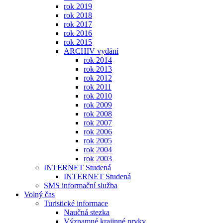
rok 2019
rok 2018
rok 2017
rok 2016
rok 2015
ARCHIV vydání
rok 2014
rok 2013
rok 2012
rok 2011
rok 2010
rok 2009
rok 2008
rok 2007
rok 2006
rok 2005
rok 2004
rok 2003
INTERNET Studená
INTERNET Studená
SMS informační služba
Volný čas
Turistické informace
Naučná stezka
Významné krajinné prvky