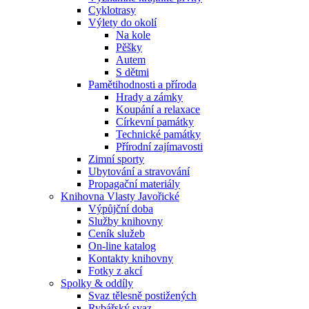
Cyklotrasy
Výlety do okolí
Na kole
Pěšky
Autem
S dětmi
Pamětihodnosti a příroda
Hrady a zámky
Koupání a relaxace
Církevní památky
Technické památky
Přírodní zajímavosti
Zimní sporty
Ubytování a stravování
Propagační materiály
Knihovna Vlasty Javořické
Výpůjční doba
Služby knihovny
Ceník služeb
On-line katalog
Kontakty knihovny
Fotky z akcí
Spolky & oddíly
Svaz tělesně postižených
Rybářský svaz