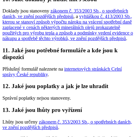
Doklady jsou stanoveny
zákonem č. 353/2003 Sb., o spotřebních
daních, ve znění pozdějších předpisů
, a
vyhláškou č. 413/2003 Sb.,
kterou se stanoví způsob výpočtu nároku na vrácení spotřební daně
zaplacené v cenách některých minerálních olejů prokazatelně
použitých pro výrobu tepla a způsob a podmínky vedení evidence o
nákupu a spotřebě těchto výrobků, ve znění pozdějších předpisů
.
11. Jaké jsou potřebné formuláře a kde jsou k
dispozici
Příslušný formulář naleznete na
internetových stránkách Celní
správy České republiky
.
12. Jaké jsou poplatky a jak je lze uhradit
Správní poplatky nejsou stanoveny.
13. Jaké jsou lhůty pro vyřízení
Lhůty jsou určeny
zákonem č. 353/2003 Sb., o spotřebních daních,
ve znění pozdějších předpisů
.