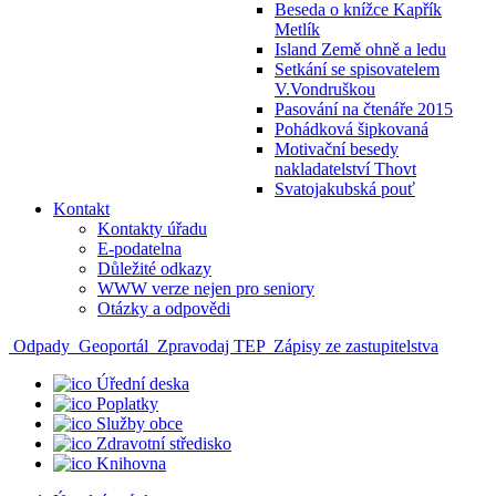
Beseda o knížce Kapřík
Metlík
Island Země ohně a ledu
Setkání se spisovatelem
V.Vondruškou
Pasování na čtenáře 2015
Pohádková šipkovaná
Motivační besedy
nakladatelství Thovt
Svatojakubská pouť
Kontakt
Kontakty úřadu
E-podatelna
Důležité odkazy
WWW verze nejen pro seniory
Otázky a odpovědi
Odpady
Geoportál
Zpravodaj TEP
Zápisy ze zastupitelstva
Úřední deska
Poplatky
Služby obce
Zdravotní středisko
Knihovna